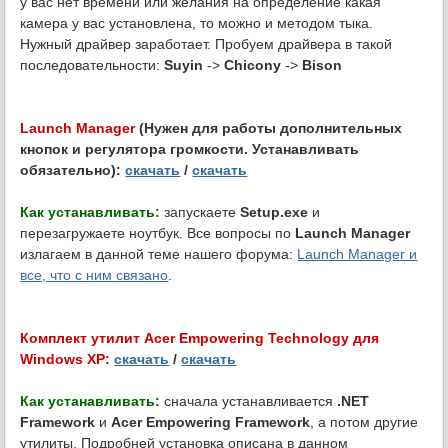
у вас нет времени или желания на определение какая
камера у вас установлена, то можно и методом тыка.
Нужный драйвер заработает. Пробуем драйвера в такой
последовательности:
Suyin
->
Chicony
->
Bison
Launch Manager
(Нужен для работы дополнительных
кнопок и регулятора громкости. Устанавливать
обязательно):
скачать
/
скачать
Как устанавливать:
запускаете
Setup.exe
и
перезагружаете ноутбук. Все вопросы по
Launch Manager
излагаем в данной теме нашего форума:
Launch Manager и
все, что с ним связано
.
Комплект утилит Acer Empowering Technology для
Windows XP:
скачать
/
скачать
Как устанавливать:
сначала устанавливается
.NET
Framework
и
Acer Empowering Framework
, а потом другие
утилиты. Подробней установка описана в данном