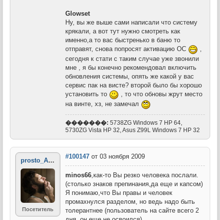
Glowset
Ну, вы же выше сами написали что систему
крякали, а вот тут нужно смотреть как
именно,а то вас быстренько в баню то
отправят, снова попросят активацию ОС
,
сегодня к стати с таким случае уже звонили
мне , я бы конечно рекомендовал включить
обновления системы, опять же какой у вас
сервис пак на висте? второй было бы хорошо
установить то
, то что обновы жрут место
на винте, хз, не замечал
�������:
5738ZG Windows 7 НР 64,
5730ZG Vista HP 32, Asus Z99L Windows 7 HP 32
#100147
от 03 ноября 2009
prosto_Alek
minos66
,как-то Вы резко человека послали.
(столько знаков препинания,да еще и капсом)
Я понимаю,что Вы правы и человек
промахнулся разделом, но ведь надо быть
Посетитель
толерантнее (пользователь на сайте всего 2
дня, он еще не освоился)