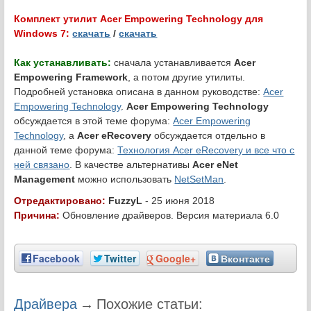
Комплект утилит Acer Empowering Technology для
Windows 7:
скачать
/
скачать
Как устанавливать:
сначала устанавливается
Acer
Empowering Framework
, а потом другие утилиты.
Подробней установка описана в данном руководстве:
Acer
Empowering Technology
.
Acer Empowering Technology
обсуждается в этой теме форума:
Acer Empowering
Technology
, а
Acer eRecovery
обсуждается отдельно в
данной теме форума:
Технология Acer eRecovery и все что с
ней связано
. В качестве альтернативы
Acer eNet
Management
можно использовать
NetSetMan
.
Отредактировано:
FuzzyL
- 25 июня 2018
Причина:
Обновление драйверов. Версия материала 6.0
Facebook
Twitter
Google+
Вконтакте
Драйвера
→
Похожие статьи: