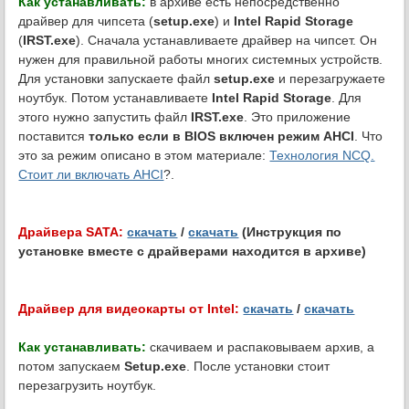
Как устанавливать:
в архиве есть непосредственно
драйвер для чипсета (
setup.exe
) и
Intel Rapid Storage
(
IRST.exe
). Сначала устанавливаете драйвер на чипсет. Он
нужен для правильной работы многих системных устройств.
Для установки запускаете файл
setup.exe
и перезагружаете
ноутбук. Потом устанавливаете
Intel Rapid Storage
. Для
этого нужно запустить файл
IRST.exe
. Это приложение
поставится
только если в BIOS включен режим AHCI
. Что
это за режим описано в этом материале:
Технология NCQ.
Стоит ли включать AHCI
?.
Драйвера SATA:
скачать
/
скачать
(Инструкция по
установке вместе с драйверами находится в архиве)
Драйвер для видеокарты от Intel:
скачать
/
скачать
Как устанавливать:
скачиваем и распаковываем архив, а
потом запускаем
Setup.exe
. После установки стоит
перезагрузить ноутбук.