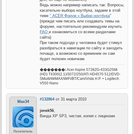
Ведь можно например написать так: Вопросы,
касательно выбора ноутбука, задаем в этой
теме
" ACER Форум » Выбор ноутбука
"
(прежде чем писать или создавать темы на
форуме, настоятельно рекомендуем изучить
FAQ
и ознакомиться со всеми разделами
сайта)
При таком подходе у человека будет стимул
разобраться в навигации по сайту и заходить
почаще, а возможно со временем он сам
будет полезен новичкам.
�������:
Acer Aspire 5738ZG-433G25Mi
(HD) T4300(2.1)/3072/250/ATi HD4570 512/DVD-
SMulti/WiMAX/WiFi/BT/Cam/Vista H.P. + Logitech
V550 Nano
#132864
от 31 марта 2010
Max34
jenek56
,
Винда ХР SP3, чистая, копия с лицензии
Посетитель