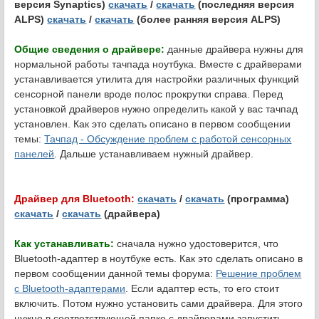
версия Synaptics)
скачать
/
скачать
(последняя версия
ALPS)
скачать
/
скачать
(более ранняя версия ALPS)
Общие сведения о драйвере:
данные драйвера нужны для
нормальной работы тачпада ноутбука. Вместе с драйверами
устанавливается утилита для настройки различных функций
сенсорной панели вроде полос прокрутки справа. Перед
установкой драйверов нужно определить какой у вас тачпад
установлен. Как это сделать описано в первом сообщении
темы:
Тачпад - Обсуждение проблем с работой сенсорных
панелей
. Дальше устанавливаем нужный драйвер.
Драйвер для Bluetooth:
скачать
/
скачать
(программа)
скачать
/
скачать
(драйвера)
Как устанавливать:
сначала нужно удостоверится, что
Bluetooth-адаптер в ноутбуке есть. Как это сделать описано в
первом сообщении данной темы форума:
Решение проблем
с Bluetooth-адаптерами
. Если адаптер есть, то его стоит
включить. Потом нужно установить сами драйвера. Для этого
нужно в соответствующей папке с драйверами запустить