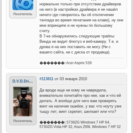
нормально только при отсутствии драйверов
на него (в настройках драйвера я не нашёл
Посетитель
ничего где говорилось бы об отключении
тачпада во время печатания на клаве), ну они
мне впринципе и не нужны по большому
счету.
В 7-ке обнаружились следующие траблы:
Винда не видит блютуз и веб-камеру. Т.е. и
дрова я на них поставить не могу (Ни с
вашего сайта, ни с диска от продавца).
�������:
Acer Aspire 539
#113811
от 03 января 2010
D.V.D.Driver
Да вроде еще ни кому не навредила,
внимательно почитайте про нее, как и что ей
делать. А вообще для чего вам проверять
винт на наличие ошибок, у вас что ноуту уже
тыщу лет, винт скрепит, шелкает или что?
Посетитель
�������:
5738ZG Windows 7 НР 64,
5730ZG Vista HP 32, Asus Z99L Windows 7 HP 32