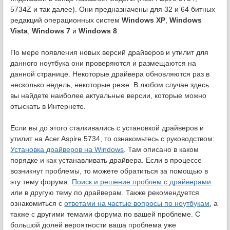
5734Z и так далее). Они предназначены для 32 и 64 битных
редакций операционных систем
Windows XP
,
Windows
Vista
,
Windows 7
и
Windows 8
.
По мере появления новых версий драйверов и утилит для
данного ноутбука они проверяются и размещаются на
данной странице. Некоторые драйвера обновляются раз в
несколько недель, некоторые реже. В любом случае здесь
вы найдете наиболее актуальные версии, которые можно
отыскать в Интернете.
Если вы до этого сталкивались с установкой драйверов и
утилит на Acer Aspire 5734, то ознакомьтесь с руководством:
Установка драйверов на Windows
. Там описано в каком
порядке и как устанавливать драйвера. Если в процессе
возникнут проблемы, то можете обратиться за помощью в
эту тему форума:
Поиск и решение проблем с драйверами
или в другую тему по драйверам. Также рекомендуется
ознакомиться с
ответами на частые вопросы по ноутбукам
, а
также с другими темами форума по вашей проблеме. С
большой долей вероятности ваша проблема уже