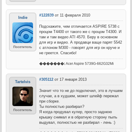
#122839
от 11 февраля 2010
Indie
Подскажите, чем отличается ASPIRE 5738 с
процом Т4400 от такого же с процом Т4300. И
там и там видео АТІ 4570. Беру в основном
для игр и видео. А продавци ваще парят 5542
Посетитель
с атлоном М300 - говорят для игр он круче и
не греется. Спасибо!
�������:
Acer Aspire 5739G-662G32Mi
#305112
от 17 января 2013
Tartelvis
Значит что то не до подключил, это в лучшем
случае, а в худшем, может шлейф пережал
при сборке.
Ты полностью разбирал?
Посетитель
Я когда продувал кулер, просто заднюю
крышку снимал и в обратную сторону пыль
выдувал, полностью не разбирал - лень :)