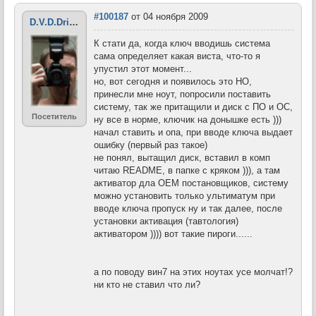
#100187
от 04 ноября 2009
D.V.D.Driver
К стати да, когда ключ вводишь система
сама определяет какая виста, что-то я
упустил этот момент...
но, вот сегодня и появилось это НО,
принесли мне ноут, попросили поставить
систему, так же притащили и диск с ПО и ОС,
Посетитель
ну все в норме, ключик на донышке есть )))
начал ставить и опа, при вводе ключа выдает
ошибку (первый раз такое)
не понял, вытащил диск, вставил в комп
читаю README, в папке с кряком ))), а там
активатор дла ОЕМ постановщиков, систему
можно установить только ультиматум при
вводе ключа пропуск ну и так далее, после
установки активация (тавтология)
активатором )))) вот такие пироги......
а по поводу вин7 на этих ноутах усе молчат!?
ни кто не ставил что ли?