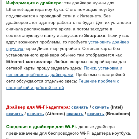
Информация о драйвере:
эти драйвера нужны для
Ethernet-адаптера ноутбука. С его помощью ноутбук
подключается к проводной сети и к Интернету. Без
драйверов этот адаптер работать не будет. Для их установки
сначала распаковываете архив, а потом заходите в
соответствующую папку и запускаете
Setup.exe
. Если у вас
вдруг возникнут проблемы, то пробуете
установить драйвер
вручную
через Диспетчер устройств. Сетевая карта без
установленного драйвера обычно там отображается как
Ethernet-контроллер
. Любые вопросы по драйверам для
сетевой карты прошу задавать здесь:
Поиск, установка и
решение проблем с драйверами
. Проблемы с настройкой
сети обсуждаются отдельно здесь:
Решение проблем с
настройкой и работой сетей
.
Драйвер для Wi-Fi-адаптера:
скачать
/
скачать
(Intel)
скачать
/
скачать
(Atheros)
скачать
/
скачать
(Broadcom)
Сведения о драйвере для Wi-Fi:
данные драйвера
предназначены для беспроводного Wi-Fi адаптера ноутбука.