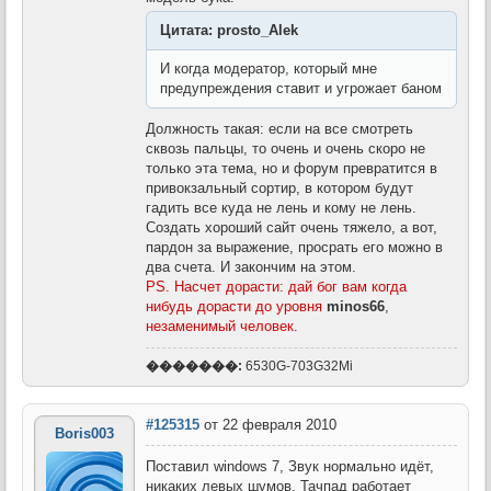
Цитата: prosto_Alek
И когда модератор, который мне
предупреждения ставит и угрожает баном
Должность такая: если на все смотреть
сквозь пальцы, то очень и очень скоро не
только эта тема, но и форум превратится в
привокзальный сортир, в котором будут
гадить все куда не лень и кому не лень.
Создать хороший сайт очень тяжело, а вот,
пардон за выражение, просрать его можно в
два счета. И закончим на этом.
PS. Насчет дорасти: дай бог вам когда
нибудь дорасти до уровня
minos66
,
незаменимый человек.
�������:
6530G-703G32Mi
#125315
от 22 февраля 2010
Boris003
Поставил windows 7, Звук нормально идёт,
никаких левых шумов. Тачпад работает