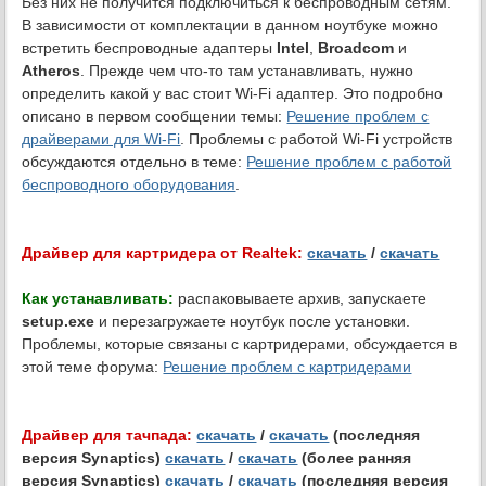
Без них не получится подключиться к беспроводным сетям.
В зависимости от комплектации в данном ноутбуке можно
встретить беспроводные адаптеры
Intel
,
Broadcom
и
Atheros
. Прежде чем что-то там устанавливать, нужно
определить какой у вас стоит Wi-Fi адаптер. Это подробно
описано в первом сообщении темы:
Решение проблем с
драйверами для Wi-Fi
. Проблемы с работой Wi-Fi устройств
обсуждаются отдельно в теме:
Решение проблем с работой
беспроводного оборудования
.
Драйвер для картридера от Realtek:
скачать
/
скачать
Как устанавливать:
распаковываете архив, запускаете
setup.exe
и перезагружаете ноутбук после установки.
Проблемы, которые связаны с картридерами, обсуждается в
этой теме форума:
Решение проблем с картридерами
Драйвер для тачпада:
скачать
/
скачать
(последняя
версия Synaptics)
скачать
/
скачать
(более ранняя
версия Synaptics)
скачать
/
скачать
(последняя версия