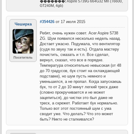
�������:
Aspire 5739G 664G32 Mn (T6600,
GT240M, 4gb)
#354426
от 17 июля 2015
Чеширка
Ребят, очень нужен совет. Acer Aspire 5738
ZG. Шум появился несколько недель назад.
Достает ужасно. Подумала, что вентилятор
(судя по звуку так и есть). Отдала мастеру
почистить, смазать и т.п. Все сделал,
Посетитель
вернул, сказал, что все в порядке.
Температура относительно невысокая (от 48
до 70 градусов, бук стоит на охлаждающей
подставке), но шум пусть немного и
уменьшился, а не пропал. Когда запускаешь
бук, то от 2 до 10 минут легкий треск даже
(словно прокручивается и не может
зацепиться), до чистки это был даже не
треск, а скрежет. Работает бук нормально.
Только вот этот постоянный шум с ума
сводит уже. Что делать? Что это может
быть? Никто не сталкивался?