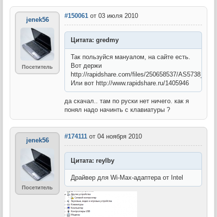
#150061
от 03 июля 2010
jenek56
Цитата: gredmy
Так пользуйся мануалом, на сайте есть.
Вот держи
Посетитель
http://rapidshare.com/files/250658537/AS5738_5
Или вот http://www.rapidshare.ru/1405946
да скачал.. там по руски нет ничего. как я
понял надо начинть с клавиатуры ?
#174111
от 04 ноября 2010
jenek56
Цитата: reylby
Драйвер для Wi-Max-адаптера от Intel
Посетитель