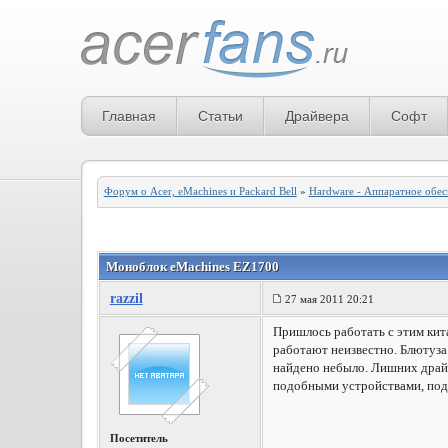
Главная
Статьи
Драйвера
Софт
Форум о Acer, eMachines и Packard Bell
»
Hardware - Аппаратное обе
Моноблок eMachines EZ1700
razzil
27 мая 2011 20:21
Пришлось работать с этим ки
работают неизвестно. Блютуза 
найдено небыло. Лишних драйве
подобными устройствами, подс
Посетитель