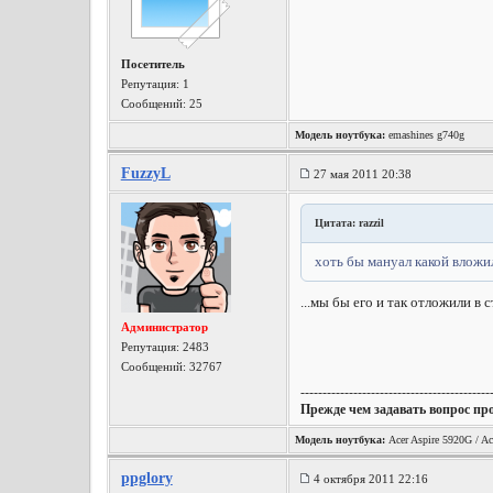
Посетитель
Репутация:
1
Сообщений: 25
Модель ноутбука:
emashines g740g
FuzzyL
27 мая 2011 20:38
Цитата: razzil
хоть бы мануал какой вложи
...мы бы его и так отложили в
Администратор
Репутация:
2483
Сообщений: 32767
-------------------------------------------
Прежде чем задавать вопрос пр
Модель ноутбука:
Acer Aspire 5920G / Ac
ppglory
4 октября 2011 22:16