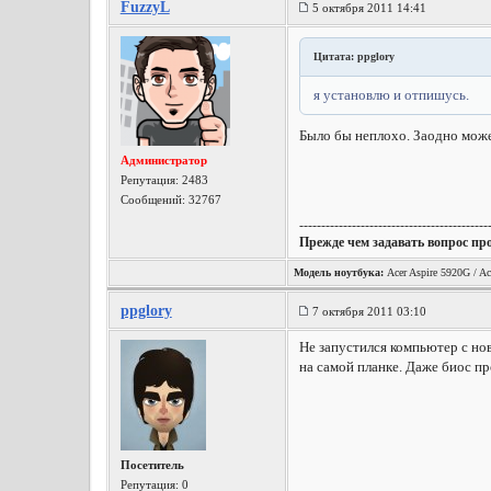
FuzzyL
5 октября 2011 14:41
Цитата: ppglory
я установлю и отпишусь.
Было бы неплохо. Заодно може
Администратор
Репутация:
2483
Сообщений: 32767
-------------------------------------------
Прежде чем задавать вопрос пр
Модель ноутбука:
Acer Aspire 5920G / Ac
ppglory
7 октября 2011 03:10
Не запустился компьютер с нов
на самой планке. Даже биос п
Посетитель
Репутация:
0