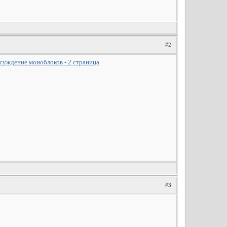
#2
бсуждение моноблоков - 2 cтраница
#3