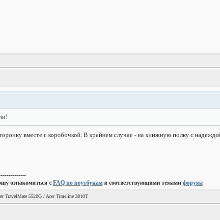
ли!
 сторонку вместе с коробочкой. В крайнем случае - на книжную полку с надеждо
--------------
ошу ознакомиться с
FAQ по ноутбукам
и соответствующими темами
форума
er TravelMate 5520G / Acer Timeline 3810T