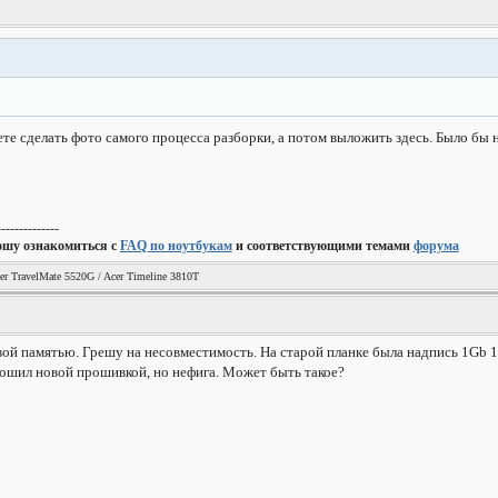
те сделать фото самого процесса разборки, а потом выложить здесь. Было бы
--------------
ошу ознакомиться с
FAQ по ноутбукам
и соответствующими темами
форума
er TravelMate 5520G / Acer Timeline 3810T
ой памятью. Грешу на несовместимость. На старой планке была надпись 1Gb 1R
рошил новой прошивкой, но нефига. Может быть такое?