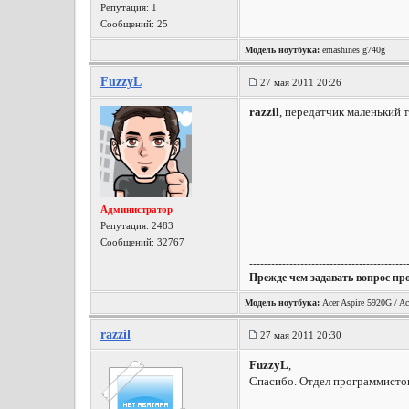
Репутация:
1
Сообщений: 25
Модель ноутбука:
emashines g740g
FuzzyL
27 мая 2011 20:26
razzil
, передатчик маленький 
Администратор
Репутация:
2483
Сообщений: 32767
-------------------------------------------
Прежде чем задавать вопрос пр
Модель ноутбука:
Acer Aspire 5920G / Ac
razzil
27 мая 2011 20:30
FuzzyL
,
Спасибо. Отдел программистов