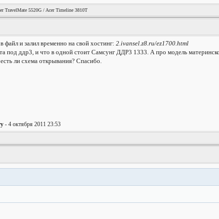
er TravelMate 5520G / Acer Timeline 3810T
 файл и залил временно на свой хостинг:
2.ivansel.z8.ru/ez1700.html
та под ддр3, и что в одной стоит Самсунг ДДР3 1333. А про модель материнс
 есть ли схема открывания? Спасибо.
ry
- 4 октября 2011 23:53