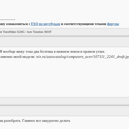
--------------
ошу ознакомиться с
FAQ по ноутбукам
и соответствующими темами
форума
er TravelMate 5520G / Acer Timeline 3810T
Я вообще вижу тока два болтика в нижнем левом и правом углах.
, именно моей модели:
nix.ru/autocatalog/computers_acer/107111_2241_draft.jp
ак разобрать. Главное все аккуратно делать