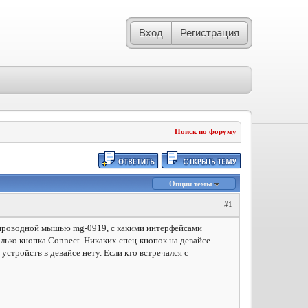
Вход
Регистрация
Поиск по форуму
Опции темы
#1
спроводной мышью mg-0919, с какими интерфейсами
олько кнопка Connect. Никаких спец-кнопок на девайсе
стройств в девайсе нету. Если кто встречался с