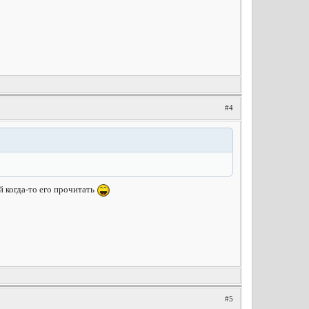
#4
й когда-то его прочитать
#5