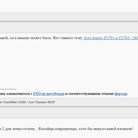
такой, он в мышке может быть. Вот гляньте тему
Acer Aspire Z5761 и Z5763 - О
--------------
ошу ознакомиться с
FAQ по ноутбукам
и соответствующими темами
форума
er TravelMate 5520G / Acer Timeline 3810T
 2 дня ломал голову... Китайцы извращенцы, хоть бы мануал какой вложили!