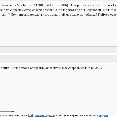
моделью eMachines EZ1700 (PW.NC3E9.006). Поторопился и купил его, но 1 ги
ус 7 хом премиум тормозило безбожно, но и работой хр я недаволен. Можно ли
а или 4? Получится проделать такое с данной моделью моноблока? Поймет мат
атеринка? Какая стоит оперативная память? Посмотреть можно в CPU-Z
--------------
ошу ознакомиться с
FAQ по ноутбукам
и соответствующими темами
форума