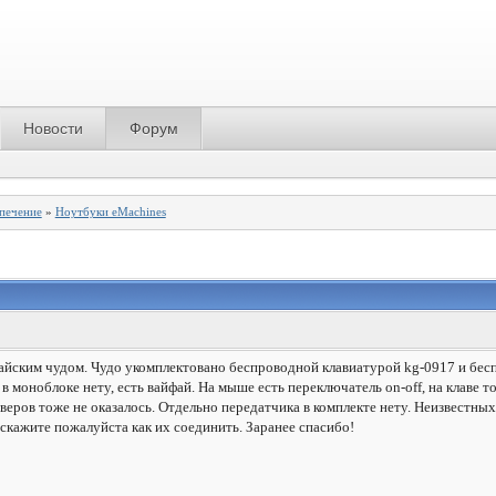
Новости
Форум
спечение
»
Ноутбуки eMachines
тайским чудом. Чудо укомплектовано беспроводной клавиатурой kg-0917 и бе
в моноблоке нету, есть вайфай. На мыше есть переключатель on-off, на клаве т
ров тоже не оказалось. Отдельно передатчика в комплекте нету. Неизвестных у
кажите пожалуйста как их соединить. Заранее спасибо!