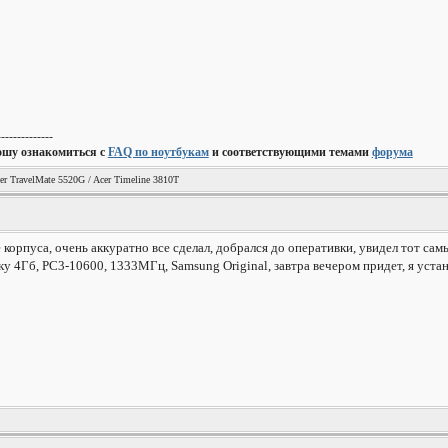
--------------
ошу ознакомиться с
FAQ по ноутбукам
и соответствующими темами
форума
er TravelMate 5520G / Acer Timeline 3810T
 корпуса, очень аккуратно все сделал, добрался до оперативки, увидел тот сам
ку 4Гб, PC3-10600, 1333МГц, Samsung Original, завтра вечером придет, я уста