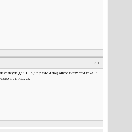
#11
ый самсунг дд3 1 Гб, но разъем под оперативку там тока 1!
новлю и отпишусь.