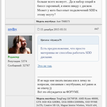
больше всего волнует... Да и набор опций в
биосе скромный, я имею ввиду с диском.
Может у кого был опыт подключений SDD к
этому ноуту?
Модель ноутбука:
Aser TM8573
reylby
#47
15 декабря 2015 05:51
Цитата: vityanya79
Есть предположение, что просто
материнка не способна работать SDD
дисками.
Редактор
Репутация:
5374
Сообщений: 32767
Это не так
.
---------------------------------------------------------
И не надо мне писать письма или в личку по
вопросам, связанным с ноутбуками, всё равно ж
не отвечу;))
Всё это обсуждается на ФОРУМЕ.
Модель ноутбука:
TongFang GK7NP5R: AMD Ryzen 4800H,
GTX 1650 4Gb GDDR6, 32Gb DDR4-3200MHz, SSD NVME
2x1Tb; Creative SB G6, Magnat Interior Wireless, Win10 x64,