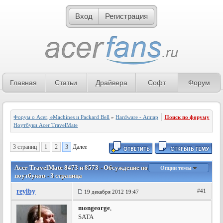
Вход
Регистрация
Главная
Статьи
Драйвера
Софт
Форум
Форум о Acer, eMachines и Packard Bell
»
Hardware - Аппаратное обеспечение
Поиск по форуму
»
Ноутбуки Acer TravelMate
3 страниц
1
2
3
Далее
Acer TravelMate 8473 и 8573 - Обсуждение новой линейки
Опции темы
ноутбуков - 3 страница
reylby
#41
19 декабря 2012 19:47
mongeorge
,
SATA