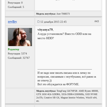
Репутация:
0
Сообщений: 5
Модель ноутбука:
Aser TM8573
reylby
#43
12 декабря 2015 22:45
vityanya79
,
А куда установили? Вместо ODD или на
место HDD?
Редактор
Репутация:
5374
Сообщений: 32767
---------------------------------------------------------
И не надо мне писать письма или в личку по
вопросам, связанным с ноутбуками, всё равно ж
не отвечу;))
Всё это обсуждается на ФОРУМЕ.
Модель ноутбука:
TongFang GK7NP5R: AMD Ryzen 4800H,
GTX 1650 4Gb GDDR6, 32Gb DDR4-3200MHz, SSD NVME
2x1Tb; Creative SB G6, Magnat Interior Wireless, Win10 x64,
etc.