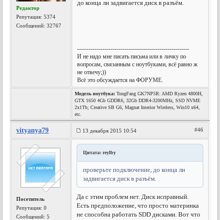
до конца ли задвигается диск в разъём.
Редактор
Репутация:
5374
Сообщений: 32767
---------------------------------------------------------
И не надо мне писать письма или в личку по
вопросам, связанным с ноутбуками, всё равно ж
не отвечу;))
Всё это обсуждается на ФОРУМЕ.
Модель ноутбука:
TongFang GK7NP5R: AMD Ryzen 4800H,
GTX 1650 4Gb GDDR6, 32Gb DDR4-3200MHz, SSD NVME
2x1Tb; Creative SB G6, Magnat Interior Wireless, Win10 x64,
etc.
vityanya79
#46
13 декабря 2015 10:54
Цитата: reylby
проверьте подключение, до конца ли
задвигается диск в разъём.
Да с этим проблем нет. Диск исправный.
Посетитель
Есть предположение, что просто материнка
Репутация:
0
не способна работать SDD дисками. Вот что
Сообщений: 5