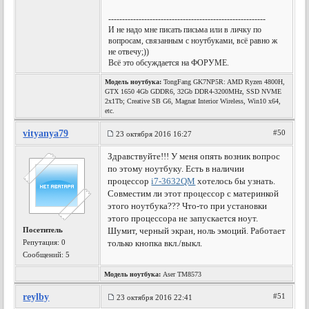
---------------------------------------------------------
И не надо мне писать письма или в личку по
вопросам, связанным с ноутбуками, всё равно ж
не отвечу;))
Всё это обсуждается на ФОРУМЕ.
Модель ноутбука:
TongFang GK7NP5R: AMD Ryzen 4800H,
GTX 1650 4Gb GDDR6, 32Gb DDR4-3200MHz, SSD NVME
2x1Tb; Creative SB G6, Magnat Interior Wireless, Win10 x64,
etc.
vityanya79
#50
23 октября 2016 16:27
Здравствуйте!!! У меня опять возник вопрос
по этому ноутбуку. Есть в наличии
процессор
i7-3632QM
хотелось бы узнать.
Совместим ли этот процессор с материнкой
этого ноутбука??? Что-то при установки
этого процессора не запускается ноут.
Посетитель
Шумит, черный экран, ноль эмоций. Работает
Репутация:
0
только кнопка вкл./выкл.
Сообщений: 5
Модель ноутбука:
Aser TM8573
reylby
#51
23 октября 2016 22:41