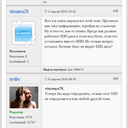
etc.
vityanya79
#48
5 апреля 2016 23:42
Вот я и опять вернулся к этой теме. Прочитал
как смог информацию, перейдя по ссылочке.
Ну и что-то, как-то понял. Вроде как должен
работать SDD диск в этом ноутбуке, если его
установить вместо HDD. Но только вопрос
остался. Почему биос не видит SDD диск?
Посетитель
Репутация:
0
Сообщений: 5
Модель ноутбука:
Aser TM8573
reylby
#49
6 апреля 2016 04:45
vityanya79
,
Теперь бы надо определить, только этот SSD
не определяется или любой другой тоже.
Редактор
Репутация:
5374
Сообщений: 32767