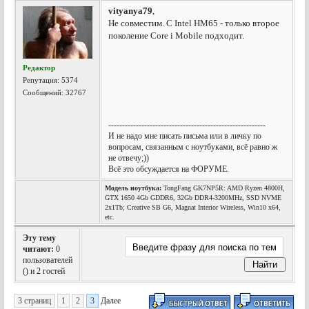
vityanya79
,
Не совместим. С Intel HM65 - только второе
поколение Core i Mobile подходит.
Редактор
Репутация:
5374
Сообщений: 32767
---------------------------------------------------------
И не надо мне писать письма или в личку по
вопросам, связанным с ноутбуками, всё равно ж
не отвечу;))
Всё это обсуждается на ФОРУМЕ.
Модель ноутбука:
TongFang GK7NP5R: AMD Ryzen 4800H,
GTX 1650 4Gb GDDR6, 32Gb DDR4-3200MHz, SSD NVME
2x1Tb; Creative SB G6, Magnat Interior Wireless, Win10 x64,
etc.
Эту тему
читают:
0
пользователей
(
) и 2 гостей
3 страниц
1
2
3
Далее