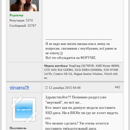
Редактор
Репутация:
5374
Сообщений: 32767
---------------------------------------------------------
И не надо мне писать письма или в личку по
вопросам, связанным с ноутбуками, всё равно ж
не отвечу;))
Всё это обсуждается на ФОРУМЕ.
Модель ноутбука:
TongFang GK7NP5R: AMD Ryzen 4800H,
GTX 1650 4Gb GDDR6, 32Gb DDR4-3200MHz, SSD NVME
2x1Tb; Creative SB G6, Magnat Interior Wireless, Win10 x64,
etc.
vityanya79
#42
12 декабря 2015 04:46
Здравствуйте!!! Понимаю раздел уже
"мертвый", но всё же...
Кто знает как на данную модель поставить
SSD диск. Ни в BIOSе ни где не хочет видеть
его.
Что можно сделать? Уж очень хочется
Посетитель
поставить твёрдотельный диск.