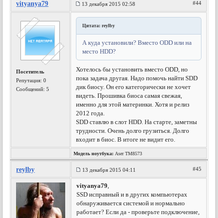
vityanya79
#44
13 декабря 2015 02:58
Цитата: reylby
А куда установили? Вместо ODD или на
место HDD?
Хотелось бы установить вместо ODD, но
Посетитель
пока задача другая. Надо помочь найти SDD
Репутация:
0
дик биосу. Он его категорически не хочет
Сообщений: 5
видеть. Прошивка биоса самая свежая,
именно для этой материнки. Хотя и релиз
2012 года.
SDD ставлю в слот HDD. На старте, заметны
трудности. Очень долго грузиться. Долго
входит в биос. В итоге не видит его.
Модель ноутбука:
Aser TM8573
reylby
#45
13 декабря 2015 04:11
vityanya79
,
SSD исправный и в других компьютерах
обнаруживается системой и нормально
работает? Если да - проверьте подключение,