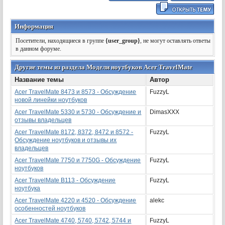
Информация
Посетители, находящиеся в группе
{user_group}
, не могут оставлять ответы
в данном форуме.
Другие темы из раздела Модели ноутбуков Acer TravelMate
Название темы
Автор
Acer TravelMate 8473 и 8573 - Обсуждение
FuzzyL
новой линейки ноутбуков
Acer TravelMate 5330 и 5730 - Обсуждение и
DimasXXX
отзывы владельцев
Acer TravelMate 8172, 8372, 8472 и 8572 -
FuzzyL
Обсуждение ноутбуков и отзывы их
владельцев
Acer TravelMate 7750 и 7750G - Обсуждение
FuzzyL
ноутбуков
Acer TravelMate B113 - Обсуждение
FuzzyL
ноутбука
Acer ТravelMate 4220 и 4520 - Обсуждение
alekc
особенностей ноутбуков
Acer TravelMate 4740, 5740, 5742, 5744 и
FuzzyL