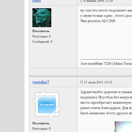
roha
6 января 2009 12:59
ну ток что ктото подскажет ка
у меня только одно , чтото до
Чип реалтек ALC268.
Посетитель
Репутация:
0
Сообщений: 9
-------------------------------------------
Acer travelMate 7520 (Athlon T
yaroslav7
17 июля 2011 15:55
Здравствуйте дорогие и уважа
подошло). Ноутбук без нагрузки
место преобретает комнатную т
ранее очень благодарен. Для н
быть написано чтото другое 
Посетитель
Репутация:
0