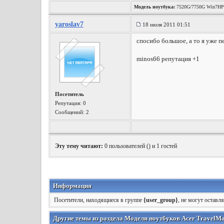
Модель ноутбука:
7520G/7750G Win7HP
yaroslav7
18 июля 2011 01:51
спосибо большое, а то я уже п
minos66 репутация +1
Посетитель
Репутация:
0
Сообщений: 2
Эту тему читают:
0 пользователей (
) и 1 гостей
Информация
Посетители, находящиеся в группе
{user_group}
, не могут оставл
Другие темы из раздела Модели ноутбуков Acer TravelMa