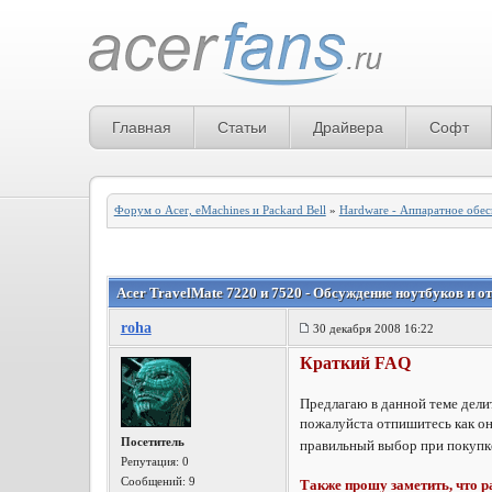
Главная
Статьи
Драйвера
Софт
Форум о Acer, eMachines и Packard Bell
»
Hardware - Аппаратное обе
Acer TravelMate 7220 и 7520 - Обсуждение ноутбуков и 
roha
30 декабря 2008 16:22
Краткий FAQ
Предлагаю в данной теме дели
пожалуйста отпишитесь как он
Посетитель
правильный выбор при покупке
Репутация:
0
Сообщений: 9
Также прошу заметить, что р