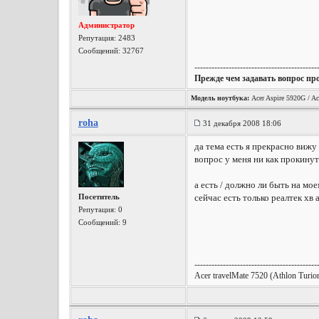
Администратор
Репутация:
2483
Сообщений: 32767
-------------------------------------------
Прежде чем задавать вопрос пр
Модель ноутбука:
Acer Aspire 5920G / Ac
roha
31 декабря 2008 18:06
да тема есть я прекрасно вижу
вопрос у меня ни как прокинуть
а есть / должно ли быть на мо
Посетитель
сейчас есть только реалтек хв 
Репутация:
0
Сообщений: 9
-------------------------------------------
Acer travelMate 7520 (Athlon T