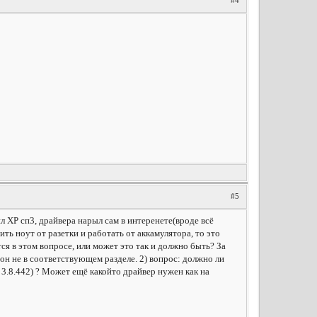
#4
#5
 ХР сп3, драйвера нарыл сам в интеренете(вроде всё
ить ноут от разетки и работать от аккамулятора, то это
я в этом вопросе, или может это так и должно быть? За
 он не в соответствующем разделе. 2) вопрос: должно ли
.8.442) ? Может ещё какойто драйвер нужен как на