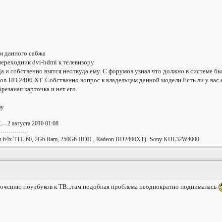
м данного сабжа
переходник dvi-hdmi к телевизору
 Да и собственно взятся неоткуда ему. С форумов узнал что должно в системе
deon HD 2400 XT. Собственно вопрос к владельцам данной модели Есть ли у вас 
резаная карточка и нет его.
фу
L
- 2 августа 2010 01:08
--------------
urion 64x TTL-60, 2Gb Ram, 250Gb HDD , Radeon HD2400XT)+Sony KDL32W4000
ключению ноутбуков к ТВ...там подобная проблема неоднократно поднималась