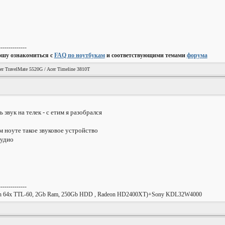
--------------
ошу ознакомиться с
FAQ по ноутбукам
и соответствующими темами
форума
er TravelMate 5520G / Acer Timeline 3810T
 звук на телек - с етим я разобрался
ем ноуте такое звуковое устройство
аудио
--------------
urion 64x TTL-60, 2Gb Ram, 250Gb HDD , Radeon HD2400XT)+Sony KDL32W4000