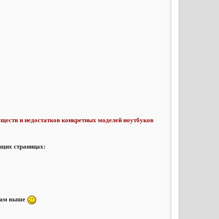
ществ и недостатков конкретных моделей ноутбуков
ющих страницах:
лкам выше