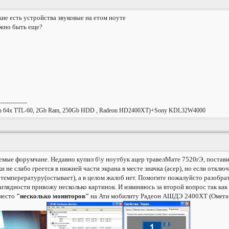
кие есть устройства звуковые на етом ноуте
лжно быть еще?
--------------
urion 64x TTL-60, 2Gb Ram, 250Gb HDD , Radeon HD2400XT)+Sony KDL32W4000
емые форумчане. Недавно купил б\у ноутбук ацер травелМате 7520гЭ, поставил
 не слабо греется в нижней части экрана в месте значка (асер), но если отключ
емперературу(остывает), а в целом жалоб нет. Помогите пожалуйсто разобратс
аглядности привожу несколько картинок. И извиняюсь за второй вопрос так как
вместо
"несколько мониторов"
на Ати мобилиту Радеон АШДЭ 2400ХТ (Омега 3