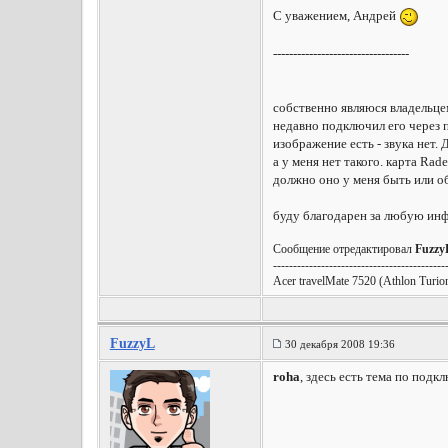
С уважением, Андрей
----------------------------------
собственно являюся владельце
недавно подключил его через 
изображение есть - звука нет.
а у меня нет такого. карта Ra
должно оно у меня быть или об
буду благодарен за любую ин
Сообщение отредактировал
Fuzzy
-------------------------------------------
Acer travelMate 7520 (Athlon T
FuzzyL
30 декабря 2008 19:36
roha
, здесь есть тема по под