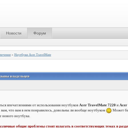
Новости
Форум
спечение
»
Ноутбуки Acer TravelMate
отзывы владельцев
ться впечатлениями от использования ноутбуков
Acer TravelMate 7220
и
Acer
 вам, что вам в нем понравилось, довольны ли вообще ноутбуком
Может бы
 нового ноутбука.
азличные общие проблемы стоит излагать в соответствующих темах в разд