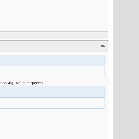
#6
ккума) - меньше греется.