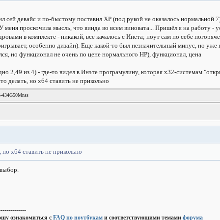
ил сей девайс и по-быстому поставил ХР (под рукой не оказалось нормальной 7)
 У меня проскочила мысль, что винда во всем виновата... Пришёл я на работу - у
дровами в комплекте - никакой, все качалось с Инета; ноут сам по себе погоряч
грывает, особенно дизайн). Еще какой-то был незначительный минус, но уже не
ся, но функционал не очень по цене нормального НР), функционал, цена
о 2,49 из 4) - где-то видел в Инэте програмулину, которая х32-системам "откры
то делать, но х64 ставить не прикольно
G-434G50Mnss
 но х64 ставить не прикольно
выбор.
--------------
ошу ознакомиться с
FAQ по ноутбукам
и соответствующими темами
форума