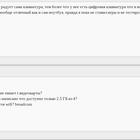
радует сама клавиатура, тем более что у нее есть цифровая клавиатура что в 
обще отличный как и сам ноутбук. правда я пока не ставил игры и не тестиров
не пишет t видеокарты?
 написано что доступно только 2.5 ГБ из 4?
ти wifi? broadcom