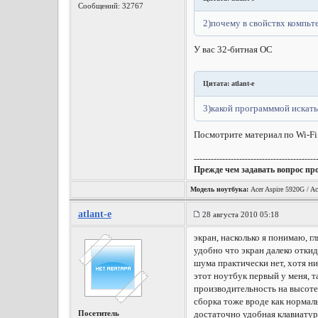
Сообщений: 32767
2)почему в свойствх компьте
У вас 32-битная ОС
Цитата: atlant-e
3)какой программмой искать
Посмотрите материал по Wi-Fi
-------------------------------------------
Прежде чем задавать вопрос пр
Модель ноутбука:
Acer Aspire 5920G / Ac
atlant-e
28 августа 2010 05:18
экран, насколько я понимаю, г
удобно что экран далеко откид
шума практически нет, хотя ни
этот ноутбук первый у меня, та
производительность на высоте
сборка тоже вроде как нормаль
Посетитель
достаточно удобная клавиатур