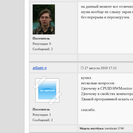
на данный момент все отлично 
шума вообще не слышу экран во
без перерыва и перезагрузок.
Посетитель
Репутация:
0
Сообщений: 2
atlant-e
27 августа 2010 17:12
купил.
несколько вопросов:
1)почему в CPUID HWMonitor 
2)почему в свойствх компьтера
3)какой программмой искать се
Посетитель
спасибо.
Репутация:
1
Сообщений: 2
Модель ноутбука:
travelmate 5740