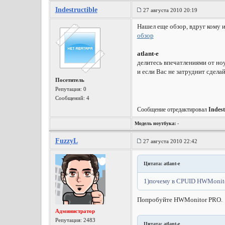
Indestructible
27 августа 2010 20:19
Нашел еще обзор, вдруг кому 
обзор
atlant-e
делитесь впечатлениями от ноу
и если Вас не затруднит сделай
Посетитель
Репутация:
0
Сообщений: 4
Сообщение отредактировал
Indest
Модель ноутбука:
-
FuzzyL
27 августа 2010 22:42
Цитата: atlant-e
1)почему в CPUID HWMonito
Попробуйте HWMonitor PRO.
Администратор
Репутация:
2483
Цитата: atlant-e