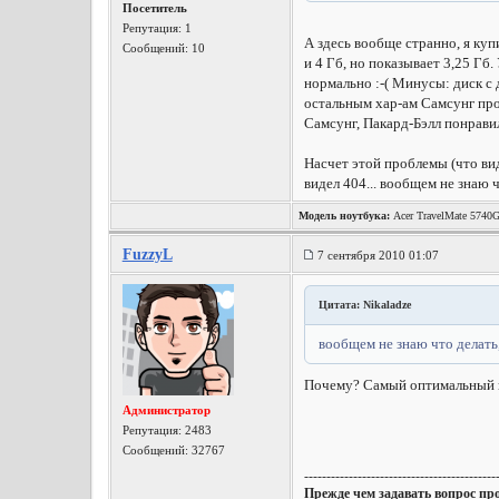
Посетитель
Репутация:
1
А здесь вообще странно, я куп
Сообщений: 10
и 4 Гб, но показывает 3,25 Гб.
нормально :-( Минусы: диск с 
остальным хар-ам Самсунг прои
Самсунг, Пакард-Бэлл понравил
Насчет этой проблемы (что видн
видел 404... вообщем не знаю ч
Модель ноутбука:
Acer TravelMate 5740
FuzzyL
7 сентября 2010 01:07
Цитата: Nikaladze
вообщем не знаю что делать,
Почему? Самый оптимальный 
Администратор
Репутация:
2483
Сообщений: 32767
-------------------------------------------
Прежде чем задавать вопрос пр