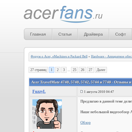
Главная
Статьи
Драйвера
Софт
Форум о Acer, eMachines и Packard Bell
»
Hardware - Аппаратное обе
27 страниц
1
2
3
...
25
26
27
Далее
Acer TravelMate 4740, 5740, 5742, 5744 и 7740 - Отзывы 
FuzzyL
1 августа 2010 04:47
Предлагаю в данной теме дели
Наше небольшой видеообзор A
Обзор