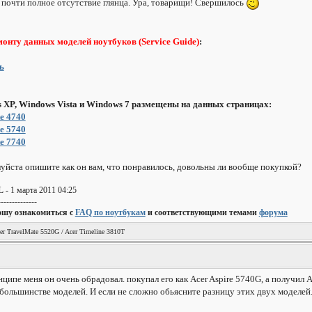
 почти полное отсутствие глянца. Ура, товарищи! Свершилось
монту данных моделей ноутбуков (Service Guide)
:
ь
 XP, Windows Vista и Windows 7 размещены на данных страницах:
e 4740
e 5740
e 7740
алуйста опишите как он вам, что понравилось, довольны ли вообще покупкой?
L
- 1 марта 2011 04:25
--------------
ошу ознакомиться с
FAQ по ноутбукам
и соответствующими темами
форума
er TravelMate 5520G / Acer Timeline 3810T
нципе меня он очень обрадовал. покупал его как Acer Aspire 5740G, а получил
 большинстве моделей. И если не сложно обьясните разницу этих двух моделей