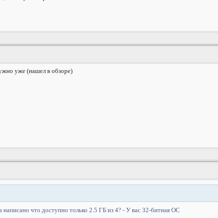
ужно уже (нашел в обзоре)
 написано что доступно только 2.5 ГБ из 4? - У вас 32-битная ОС