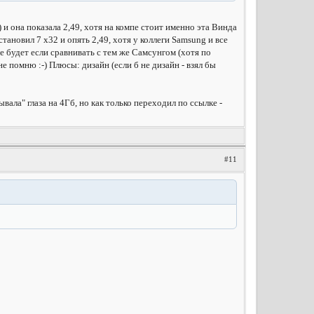
 и она показала 2,49, хотя на компе стоит именно эта Винда
становил 7 х32 и опять 2,49, хотя у коллеги Samsung и все
ее будет если сравнивать с тем же Самсунгом (хотя по
 помню :-) Плюсы: дизайн (если б не дизайн - взял бы
вала" глаза на 4Гб, но как только переходил по ссылке -
#11