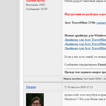
Администратор
Очень радует матовый экран и
Репутация:
2483
Сообщений: 32767
Инструкции по разборке и ре
Acer TravelMate 5740:
скачат
Новые драйвера для Windows
Драйвера для Acer TravelMat
Драйвера для Acer TravelMat
Драйвера для Acer TravelMat
Если у вас есть такой, то пож
Сообщение отредактировал
Fuzzy
-------------------------------------------
Прежде чем задавать вопрос пр
Модель ноутбука:
Acer Aspire 5920G / Ac
Sergan
10 августа 2010 17:12
купил себе этот ноутбук в при
Windows 7 Pro а не Home как в