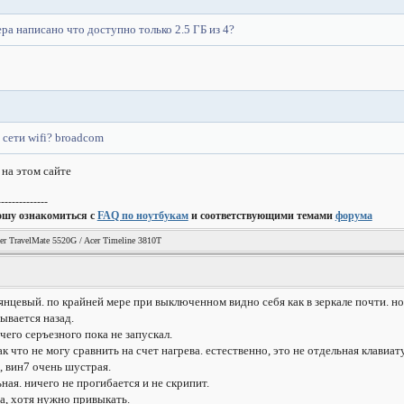
ра написано что доступно только 2.5 ГБ из 4?
 сети wifi? broadcom
 на этом сайте
--------------
ошу ознакомиться с
FAQ по ноутбукам
и соответствующими темами
форума
er TravelMate 5520G / Acer Timeline 3810T
лянцевый. по крайней мере при выключенном видно себя как в зеркале почти. но
ывается назад.
чего серъезного пока не запускал.
к что не могу сравнить на счет нагрева. естественно, это не отдельная клавиат
, вин7 очень шустрая.
ная. ничего не прогибается и не скрипит.
а, хотя нужно привыкать.