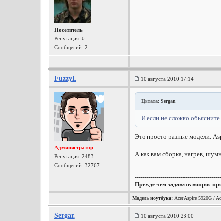
Посетитель
Репутация:
0
Сообщений: 2
FuzzyL
10 августа 2010 17:14
Цитата: Sergan
И если не сложно обьясните
Это просто разные модели. As
Администратор
А как вам сборка, нагрев, шу
Репутация:
2483
Сообщений: 32767
-------------------------------------------
Прежде чем задавать вопрос пр
Модель ноутбука:
Acer Aspire 5920G / Ac
Sergan
10 августа 2010 23:00