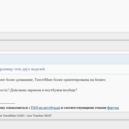
 разницу этих двух моделей.
pire более домашние, TravelMate более ориентированы на бизнес.
мность? Довольны экраном и ноутбуком вообще?
--------------
ошу ознакомиться с
FAQ по ноутбукам
и соответствующими темами
форума
er TravelMate 5520G / Acer Timeline 3810T