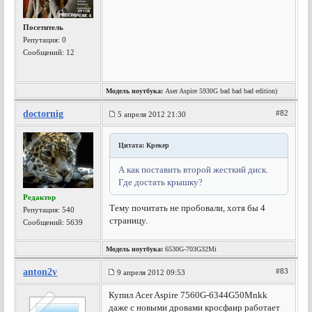
Посетитель
Репутация:
0
Сообщений: 12
Модель ноутбука:
Aser Aspire 5930G bad bad bad edition)
doctornig
#82
5 апреля 2012 21:30
Цитата: Крекер
А как поставить второй жесткий диск.
Где достать крышку?
Редактор
Тему почитать не пробовали, хотя бы 4
Репутация:
540
страницу.
Сообщений: 5639
Модель ноутбука:
6530G-703G32Mi
anton2v
#83
9 апреля 2012 09:53
Купил Acer Aspire 7560G-6344G50Mnkk
даже с новыми дровами кросфаир работает