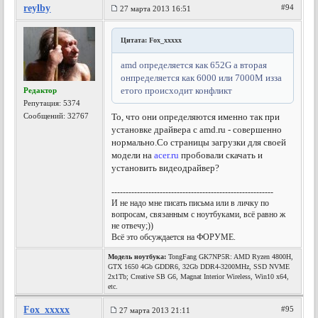
reylby
#94
27 марта 2013 16:51
Цитата: Fox_xxxxx
amd определяется как 652G а вторая
онпределяется как 6000 или 7000М изза
етого происходит конфликт
Редактор
Репутация:
5374
Сообщений: 32767
То, что они определяются именно так при
установке драйвера с amd.ru - совершенно
нормально.
Со страницы загрузки для своей
модели на
acer.ru
пробовали скачать и
установить видеодрайвер?
---------------------------------------------------------
И не надо мне писать письма или в личку по
вопросам, связанным с ноутбуками, всё равно ж
не отвечу;))
Всё это обсуждается на ФОРУМЕ.
Модель ноутбука:
TongFang GK7NP5R: AMD Ryzen 4800H,
GTX 1650 4Gb GDDR6, 32Gb DDR4-3200MHz, SSD NVME
2x1Tb; Creative SB G6, Magnat Interior Wireless, Win10 x64,
etc.
Fox_xxxxx
#95
27 марта 2013 21:11