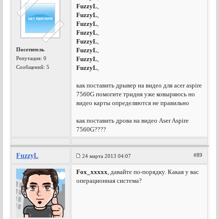
FuzzyL
,
FuzzyL
,
FuzzyL
,
FuzzyL
,
FuzzyL
,
Посетитель
FuzzyL
,
Репутация:
0
FuzzyL
,
Сообщений: 5
FuzzyL
,
как поставить дрывер на видео для acer aspire
7560G помогите тридня уже ковыряюсь но
видео карты определяются не правильно
как поставить дрова на видео Aser Aspire
7560G????
FuzzyL
#89
24 марта 2013 04:07
Fox_xxxxx
, давайте по-порядку. Какая у вас
операционная система?