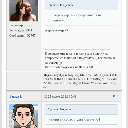
Цитата: Fox_xxxxx
но видео карты определяются не
правильно
Редактор
Репутация:
5374
А конкретнее?
Сообщений: 32767
---------------------------------------------------------
И не надо мне писать письма или в личку по
вопросам, связанным с ноутбуками, всё равно ж
не отвечу;))
Всё это обсуждается на ФОРУМЕ.
Модель ноутбука:
TongFang GK7NP5R: AMD Ryzen 4800H,
GTX 1650 4Gb GDDR6, 32Gb DDR4-3200MHz, SSD NVME
2x1Tb; Creative SB G6, Magnat Interior Wireless, Win10 x64,
etc.
FuzzyL
#92
25 марта 2013 00:46
Цитата: Fox_xxxxx
у меня виндовс 7 ультиматум 64