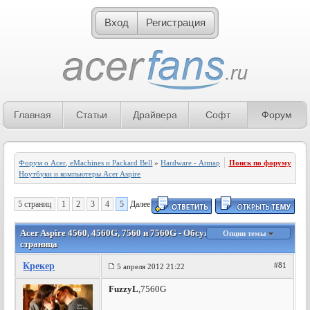
Вход
Регистрация
Главная
Статьи
Драйвера
Софт
Форум
Форум о Acer, eMachines и Packard Bell
»
Hardware - Аппаратное обеспечение
Поиск по форуму
»
Ноутбуки и компьютеры Acer Aspire
5 страниц
1
2
3
4
5
Далее
Acer Aspire 4560, 4560G, 7560 и 7560G - Обсуждение новинок - 5
Опции темы
страница
Крекер
#81
5 апреля 2012 21:22
FuzzyL
,7560G