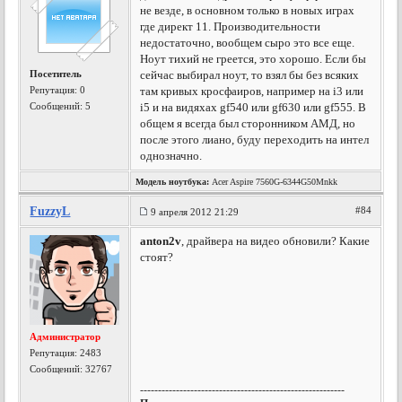
не везде, в основном только в новых играх
где директ 11. Производительности
недостаточно, вообщем сыро это все еще.
Ноут тихий не греется, это хорошо. Если бы
Посетитель
сейчас выбирал ноут, то взял бы без всяких
Репутация:
0
там кривых кросфаиров, например на i3 или
Сообщений: 5
i5 и на видяхах gf540 или gf630 или gf555. В
общем я всегда был сторонником АМД, но
после этого лиано, буду переходить на интел
однозначно.
Модель ноутбука:
Acer Aspire 7560G-6344G50Mnkk
FuzzyL
#84
9 апреля 2012 21:29
anton2v
, драйвера на видео обновили? Какие
стоят?
Администратор
Репутация:
2483
Сообщений: 32767
---------------------------------------------------------