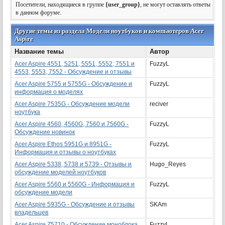
Посетители, находящиеся в группе
{user_group}
, не могут оставлять ответы
в данном форуме.
Другие темы из раздела Модели ноутбуков и компьютеров Acer
Aspire
Название темы
Автор
Acer Aspire 4551, 5251, 5551, 5552, 7551 и
FuzzyL
4553, 5553, 7552 - Обсуждение и отзывы
Acer Aspire 5755 и 5755G - Обсуждение и
FuzzyL
информация о моделях
Acer Aspire 7535G - Обсуждение модели
reciver
ноутбука
Acer Aspire 4560, 4560G, 7560 и 7560G -
FuzzyL
Обсуждение новинок
Acer Aspire Ethos 5951G и 8951G -
FuzzyL
Информация и отзывы о ноутбуках
Acer Aspire 5338, 5738 и 5739 - Отзывы и
Hugo_Reyes
обсуждение моделей ноутбуков
Acer Aspire 5560 и 5560G - Информация и
FuzzyL
обсуждение модели
Acer Aspire 5935G - Обсуждение и отзывы
SKAm
владельцев
Acer Aspire Z5710 - Обсуждение моноблока
FuzzyL