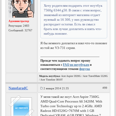
Хочу родителям подарить этот ноутбук
7560g 6344 g50. В связи с этим вопрос,
знакомый из интернет магазина отдает
нулевый за 16 300, у них руководство
Администратор
распродает остатки. Есть ли смысл
Репутация:
2483
брать или лучше доплатить и взять что-
Сообщений: 32767
нибудь поновее.
Я бы немного доплатил и взял что-то поновее
из той же V3-731 серии.
---------------------------------------------------------
Прежде чем задавать вопрос прошу
ознакомиться с
FAQ по ноутбукам
и
соответствующими темами
форума
Модель ноутбука:
Acer Aspire 5920G / Acer TravelMate 5520G
/ Acer Timeline 3810T
NanofaradC
#99
2 января 2014 21:35
У меня такой же ноут Acer Aspire 7560G.
AMD Quad-Core Processor A6 3420M. With
Turbo core Technology up to 2.4GHz. AMD
Radeon HD 6520G+7670M with 1 GB
Dedicated VRAM. 4 GB DDR3. Windows 7