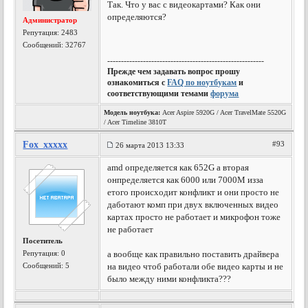
Так. Что у вас с видеокартами? Как они
определяются?
Администратор
Репутация:
2483
Сообщений: 32767
---------------------------------------------------------
Прежде чем задавать вопрос прошу
ознакомиться с
FAQ по ноутбукам
и
соответствующими темами
форума
Модель ноутбука:
Acer Aspire 5920G / Acer TravelMate 5520G
/ Acer Timeline 3810T
Fox_xxxxx
#93
26 марта 2013 13:33
amd определяется как 652G а вторая
онпределяется как 6000 или 7000М изза
етого происходит конфликт и они просто не
даботают комп при двух включенных видео
картах просто не работает и микрофон тоже
не работает
Посетитель
Репутация:
0
а вообще как правильно поставить драйвера
Сообщений: 5
на видео чтоб работали обе видео карты и не
было между ними конфликта???