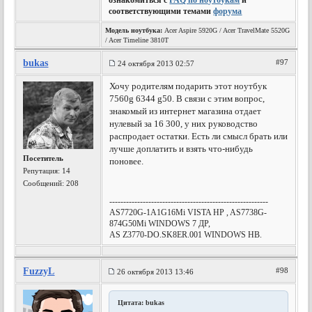
ознакомиться с
FAQ по ноутбукам
и
соответствующими темами
форума
Модель ноутбука:
Acer Aspire 5920G / Acer TravelMate 5520G
/ Acer Timeline 3810T
bukas
#97
24 октября 2013 02:57
Хочу родителям подарить этот ноутбук
7560g 6344 g50. В связи с этим вопрос,
знакомый из интернет магазина отдает
нулевый за 16 300, у них руководство
распродает остатки. Есть ли смысл брать или
лучше доплатить и взять что-нибудь
Посетитель
поновее.
Репутация:
14
Сообщений: 208
---------------------------------------------------------
AS7720G-1A1G16Mi VISTA HP , AS7738G-
874G50Mi WINDOWS 7 ДР,
AS Z3770-DO.SK8ER.001 WINDOWS HB.
FuzzyL
#98
26 октября 2013 13:46
Цитата: bukas