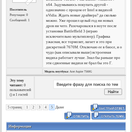
x64. Задумываюсь покупать другой -
Посетитель
однозначно с процом от Intel и видяхой
Репутация:
0
nVidia. Ждать новые драйвера? да сколько
Сообщений: 1
можно. Уже прошел целый год ни новых
дров ни чего. Разочаровался в ноуте после
установки Battleffield 3 (играю
исключительно мультиплеер). Графика
ужасная, все тормозит, лагает и это при
дискретной 7670M. Отключаю ее в биосе, и о
чудо (как описывали выше) встроенная
видяха работает лучше. Знал бы раньше про
эти сдвоенные видяхи не брал бы это Г.
Модель ноутбука:
Acer Aspire 7560G
Эту тему
читают:
0
пользователей
(
) и 1 гостей
5 страниц
1
2
3
4
5
Далее
Информация