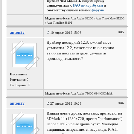
Прежде чем задавать вопрос прошу
ознакомиться с
FAQ по ноутбукам
и
соответствующими темами
форума
Модель ноутбука:
Acer Aspire 5920G / Acer TravelMate 5520G
/ Acer Timeline 3810T
anton2v
#85
10 апреля 2012 15:06
Драйвер последний 12.3, южный мост
установил 12.2, может еще какие нужно
утилиты поставить дабы улучшить
производительность?
Посетитель
Репутация:
0
Сообщений: 5
Модель ноутбука:
Acer Aspire 7560G-6344G50Mnkk
anton2v
#86
27 апреля 2012 10:28
Вышли новые дрова, поставил, протестил на
3DMark 11 (1280x720, пресет "performance")
набрал 1607 новые дрова рулят. Молодцы
амдшники, исправляются засранцы. К ATI