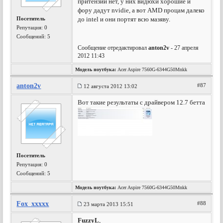
притензий нет, у них видюхи хорошие и
фору дадут nvidie, а вот AMD процам далеко
Посетитель
до intel и они портят всю мазяву.
Репутация:
0
Сообщений: 5
Сообщение отредактировал
anton2v
- 27 апреля
2012 11:43
Модель ноутбука:
Acer Aspire 7560G-6344G50Mnkk
anton2v
#87
12 августа 2012 13:02
Вот такие результаты с драйвером 12.7 бетта
Посетитель
Репутация:
0
Сообщений: 5
Модель ноутбука:
Acer Aspire 7560G-6344G50Mnkk
Fox_xxxxx
#88
23 марта 2013 15:51
FuzzyL
,