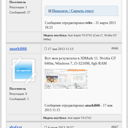
Посетитель
Репутация:
1
Показать / Скрыть текст
Сообщений: 27
Сообщение отредактировал
evlev
- 31 марта 2013
18:23
Модель ноутбука:
Acer Aspire V3-571G (Core i7, Nvidia GT
640m)
anarki666
#846
17 мая 2013 11:13
Вот мои результаты в 3DMark 11. Nvidia GT
640m, Windows 7, i5-3210M, 6gb RAM
Посетитель
Репутация:
0
Сообщений: 1
Сообщение отредактировал
anarki666
- 17 мая
2013 11:15
Модель ноутбука:
Acer aspire V3-571G
shafxat
#847
4 июля 2013 20:57