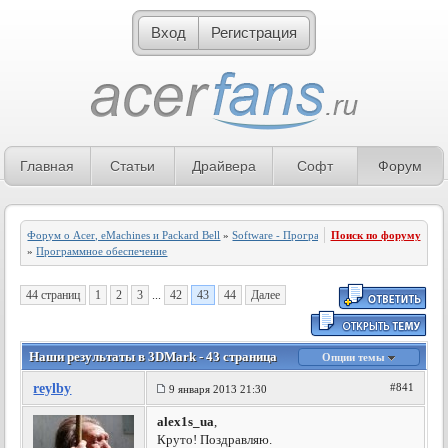
Вход
Регистрация
Главная
Статьи
Драйвера
Софт
Форум
Форум о Acer, eMachines и Packard Bell
»
Software - Программное обеспечение
Поиск по форуму
»
Программное обеспечение
44 страниц
1
2
3
...
42
43
44
Далее
Наши результаты в 3DMark - 43 страница
Опции темы
reylby
#841
9 января 2013 21:30
alex1s_ua
,
Круто! Поздравляю.