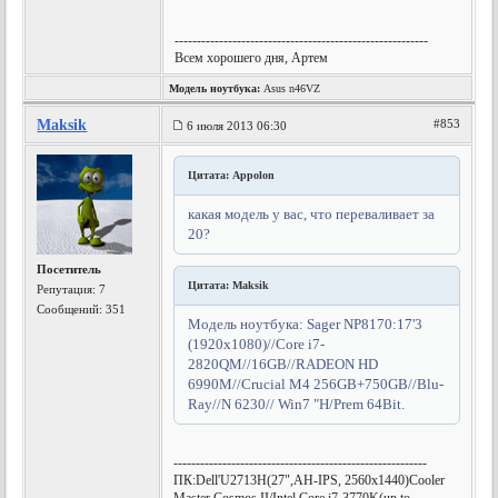
---------------------------------------------------------
Всем хорошего дня, Артем
Модель ноутбука:
Asus n46VZ
Maksik
#853
6 июля 2013 06:30
Цитата: Appolon
какая модель у вас, что переваливает за
20?
Посетитель
Цитата: Maksik
Репутация:
7
Сообщений: 351
Модель ноутбука: Sager NP8170:17'3
(1920x1080)//Core i7-
2820QM//16GB//RADEON HD
6990M//Crucial M4 256GB+750GB//Blu-
Ray//N 6230// Win7 "H/Prem 64Bit.
---------------------------------------------------------
ПК:Dell'U2713H(27",AH-IPS, 2560x1440)Cooler