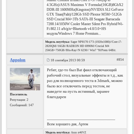
Master Cosmos II/Intel Core i7-3770K(up to
4.5GHz)/ASUS Maximus V Formula/(16GB)8GbX2
DDR-III 1600MHz(Kingston)/NVIDIA SLI GeForce
GTX Titan(Palit)/128Gb SSD Plextor M5M+512Gb
SSD Crucial M4+3Tb SATA-III Seagate Barracuda
7200.14/1050W Cooler Master Silent Pro Hybrid/Wi-
Fi 802.11 a/b/g/n+Bluetooth v4.0/3.0+HS
модуль/Windows 7 Home Premium...
Модель ноутбука:
Sager NP8170:17'3 (1920x1080)//Core i7-
2820QM//16GB//RADEON HD 6990M//Crucial M4
256GB+750GB//Blu-Ray//N 6230// Win7 "H/Prem 64Bit.
Appolon
#854
18 сентября 2013 00:59
Ребят, где-то был Bat фаил отключающий
рабочий стол, визуальные эффекты и т.д., как
раз для полноценного теста в 3dmark, можно
было все отключить перед тестом, не
наведете на пусть истинный, заранее
Посетитель
благодарен
Репутация:
2
Сообщений: 147
---------------------------------------------------------
Всем хорошего дня, Артем
Модель ноутбука:
Asus n46VZ