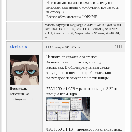
И не надо мне писать письма или в личку по
вопросам, связанным с ноутбуками, всё равно ж
не отвечу;))
Всё это обсуждается на ФОРУМЕ.
Модель ноутбука:
TongFang GK7NP5R: AMD Ryzen 4800H,
GTX 1650 4Gb GDDR6, 32Gb DDR4-3200MHz, SSD NVME
2x1Tb; Creative SB G6, Magnat Interior Wireless, Win10 x64,
etc.
alex1s_ua
#844
10 января 2013 05:37
Немного поигрался с разгоном.
За попугаями не гонялся, и винду не
насиловал. В общем результаты свеже
запущенного ноута на приблизительно
полугодовалй замусоренности винды.
775/1050 с 1.05В + разогнанный до 3.2Ггц
Посетитель
проц на все 4 ядра.
Репутация:
85
Сообщений: 700
850/1050 с 1.1В + процессор на стандартных