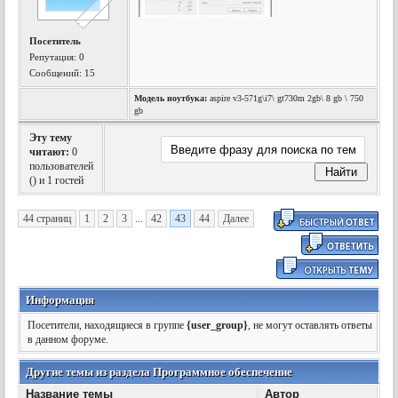
Посетитель
Репутация:
0
Сообщений: 15
Модель ноутбука:
aspire v3-571g\i7\ gt730m 2gb\ 8 gb \ 750
gb
Эту тему
читают:
0
пользователей
(
) и 1 гостей
44 страниц
1
2
3
...
42
43
44
Далее
Информация
Посетители, находящиеся в группе
{user_group}
, не могут оставлять ответы
в данном форуме.
Другие темы из раздела Программное обеспечение
Название темы
Автор