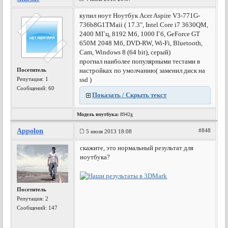
купил ноут Ноутбук Acer Aspire V3-771G-
736b8G1TMaii ( 17.3", Intel Core i7 3630QM,
2400 МГц, 8192 Мб, 1000 Гб, GeForce GT
650M 2048 Мб, DVD-RW, Wi-Fi, Bluetooth,
Cam, Windows 8 (64 bit), серый)
прогнал наиболее популярными тестами в
Посетитель
настройках по умолчанию( заменил диск на
Репутация:
1
ssd )
Сообщений: 60
Показать / Скрыть текст
Модель ноутбука:
8942g
Appolon
#848
5 июля 2013 18:08
скажите, это нормальный результат для
ноутбука?
Посетитель
Репутация:
2
Сообщений: 147