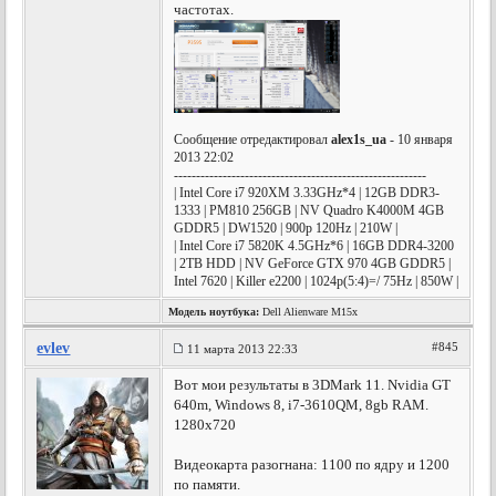
частотах.
Сообщение отредактировал
alex1s_ua
- 10 января
2013 22:02
---------------------------------------------------------
| Intel Core i7 920XM 3.33GHz*4 | 12GB DDR3-
1333 | PM810 256GB | NV Quadro K4000M 4GB
GDDR5 | DW1520 | 900p 120Hz | 210W |
| Intel Core i7 5820K 4.5GHz*6 | 16GB DDR4-3200
| 2TB HDD | NV GeForce GTX 970 4GB GDDR5 |
Intel 7620 | Killer e2200 | 1024p(5:4)=/ 75Hz | 850W |
Модель ноутбука:
Dell Alienware M15x
evlev
#845
11 марта 2013 22:33
Вот мои результаты в 3DMark 11. Nvidia GT
640m, Windows 8, i7-3610QM, 8gb RAM.
1280x720
Видеокарта разогнана: 1100 по ядру и 1200
по памяти.