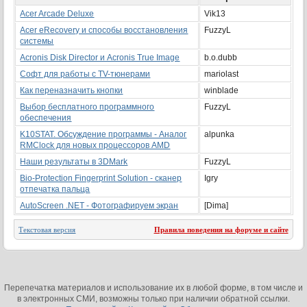
Acer Arcade Deluxe
Vik13
Acer eRecovery и способы восстановления
FuzzyL
системы
Acronis Disk Director и Acronis True Image
b.o.dubb
Софт для работы с TV-тюнерами
mariolast
Как переназначить кнопки
winblade
Выбор бесплатного программного
FuzzyL
обеспечения
K10STAT. Обсуждение программы - Аналог
alpunka
RMClock для новых процессоров AMD
Наши результаты в 3DMark
FuzzyL
Bio-Protection Fingerprint Solution - сканер
Igry
отпечатка пальца
AutoScreen .NET - Фотографируем экран
[Dima]
Текстовая версия
Правила поведения на форуме и сайте
Перепечатка материалов и использование их в любой форме, в том числе и
в электронных СМИ, возможны только при наличии обратной ссылки.