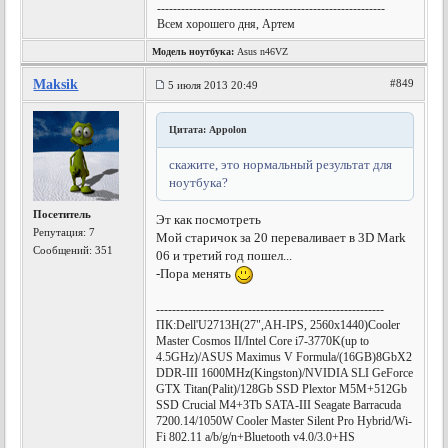
---------------------------------------------------------
Всем хорошего дня, Артем
Модель ноутбука:
Asus n46VZ
Maksik
#849
5 июля 2013 20:49
Цитата: Appolon
скажите, это нормальный результат для
ноутбука?
Посетитель
Эт как посмотреть
Репутация:
7
Мой старичок за 20 переваливает в 3D Mark
Сообщений: 351
06 и третий год пошел...
-Пора менять
---------------------------------------------------------
ПК:Dell'U2713H(27",AH-IPS, 2560x1440)Cooler
Master Cosmos II/Intel Core i7-3770K(up to
4.5GHz)/ASUS Maximus V Formula/(16GB)8GbX2
DDR-III 1600MHz(Kingston)/NVIDIA SLI GeForce
GTX Titan(Palit)/128Gb SSD Plextor M5M+512Gb
SSD Crucial M4+3Tb SATA-III Seagate Barracuda
7200.14/1050W Cooler Master Silent Pro Hybrid/Wi-
Fi 802.11 a/b/g/n+Bluetooth v4.0/3.0+HS