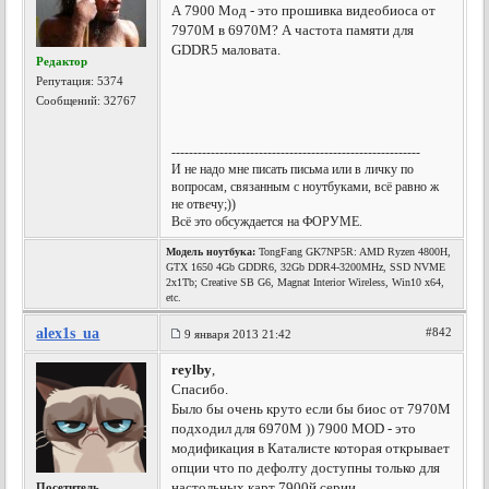
А 7900 Мод - это прошивка видеобиоса от
7970M в 6970M? А частота памяти для
GDDR5 маловата.
Редактор
Репутация:
5374
Сообщений: 32767
---------------------------------------------------------
И не надо мне писать письма или в личку по
вопросам, связанным с ноутбуками, всё равно ж
не отвечу;))
Всё это обсуждается на ФОРУМЕ.
Модель ноутбука:
TongFang GK7NP5R: AMD Ryzen 4800H,
GTX 1650 4Gb GDDR6, 32Gb DDR4-3200MHz, SSD NVME
2x1Tb; Creative SB G6, Magnat Interior Wireless, Win10 x64,
etc.
alex1s_ua
#842
9 января 2013 21:42
reylby
,
Спасибо.
Было бы очень круто если бы биос от 7970М
подходил для 6970М )) 7900 MOD - это
модификация в Каталисте которая открывает
опции что по дефолту доступны только для
настольных карт 7900й серии.
Посетитель