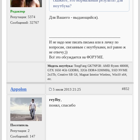
скажите, это нормальный результат для
ноутбука?
Редактор
Репутация:
5374
Для Вашего - выдающийся).
Сообщений: 32767
---------------------------------------------------------
И не надо мне писать письма или в личку по
вопросам, связанным с ноутбуками, всё равно ж
не отвечу;))
Всё это обсуждается на ФОРУМЕ.
Модель ноутбука:
TongFang GK7NP5R: AMD Ryzen 4800H,
GTX 1650 4Gb GDDR6, 32Gb DDR4-3200MHz, SSD NVME
2x1Tb; Creative SB G6, Magnat Interior Wireless, Win10 x64,
etc.
Appolon
#852
5 июля 2013 21:25
reylby
,
понял, спасибо
Посетитель
Репутация:
2
Сообщений: 147