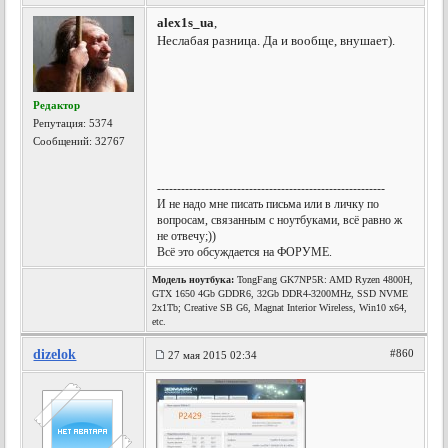
alex1s_ua
,
Неслабая разница. Да и вообще, внушает).
Редактор
Репутация:
5374
Сообщений: 32767
---------------------------------------------------------
И не надо мне писать письма или в личку по
вопросам, связанным с ноутбуками, всё равно ж
не отвечу;))
Всё это обсуждается на ФОРУМЕ.
Модель ноутбука:
TongFang GK7NP5R: AMD Ryzen 4800H,
GTX 1650 4Gb GDDR6, 32Gb DDR4-3200MHz, SSD NVME
2x1Tb; Creative SB G6, Magnat Interior Wireless, Win10 x64,
etc.
dizelok
#860
27 мая 2015 02:34