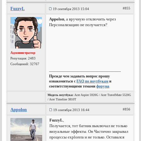
FuzzyL
#855
19 сентября 2013 15:04
Appolon
, а вручную отключить через
Персонализацию не получается?
Администратор
Репутация:
2483
Сообщений: 32767
---------------------------------------------------------
Прежде чем задавать вопрос прошу
ознакомиться с
FAQ по ноутбукам
и
соответствующими темами
форума
Модель ноутбука:
Acer Aspire 5920G / Acer TravelMate 5520G
/ Acer Timeline 3810T
Appolon
#856
19 сентября 2013 16:44
FuzzyL
,
Получается, тот батник выключал не только
визуальные эффекты. Он Частично закрывал
процессы explorera и не только. Оставался