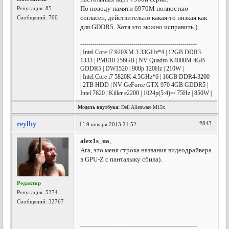
По поводу памяти 6970М полностью
Репутация:
85
согласен, действительно какая-то низкая как
Сообщений: 700
для GDDR5. Хотя это можно исправить )
---------------------------------------------------------
| Intel Core i7 920XM 3.33GHz*4 | 12GB DDR3-
1333 | PM810 256GB | NV Quadro K4000M 4GB
GDDR5 | DW1520 | 900p 120Hz | 210W |
| Intel Core i7 5820K 4.5GHz*6 | 16GB DDR4-3200
| 2TB HDD | NV GeForce GTX 970 4GB GDDR5 |
Intel 7620 | Killer e2200 | 1024p(5:4)=/ 75Hz | 850W |
Модель ноутбука:
Dell Alienware M15x
reylby
#843
9 января 2013 21:52
alex1s_ua
,
Ага, это меня строка названия видеодрайвера
в GPU-Z с панталыку сбила).
Редактор
Репутация:
5374
Сообщений: 32767
---------------------------------------------------------