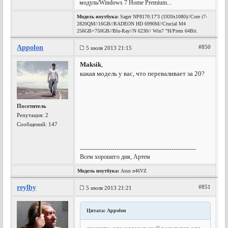
модуль/Windows 7 Home Premium...
Модель ноутбука:
Sager NP8170:17'3 (1920x1080)//Core i7-
2820QM//16GB//RADEON HD 6990M//Crucial M4
256GB+750GB//Blu-Ray//N 6230// Win7 "H/Prem 64Bit.
Appolon
#850
5 июля 2013 21:15
Maksik
,
какая модель у вас, что переваливает за 20?
Посетитель
Репутация:
2
Сообщений: 147
---------------------------------------------------------
Всем хорошего дня, Артем
Модель ноутбука:
Asus n46VZ
reylby
#851
5 июля 2013 21:21
Цитата: Appolon