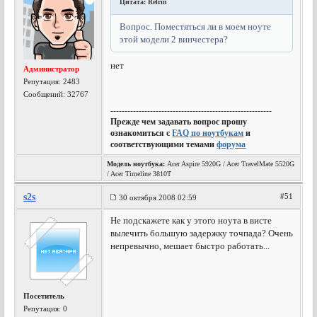
Цитата: Relrin
Вопрос. Поместяться ли в моем ноуте
этой модели 2 винчестера?
нет
Администратор
Репутация:
2483
Сообщений: 32767
---------------------------------------------------------
Прежде чем задавать вопрос прошу
ознакомиться с
FAQ по ноутбукам
и
соответствующими темами
форума
Модель ноутбука:
Acer Aspire 5920G / Acer TravelMate 5520G
/ Acer Timeline 3810T
s2s
#51
30 октября 2008 02:59
Не подскажете как у этого ноута в висте
вылечить большую задержку точпада? Очень
непревычно, мешает быстро работать...
Посетитель
Репутация:
0