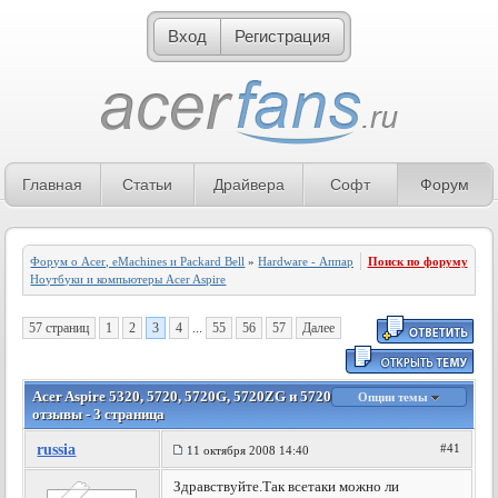
Вход
Регистрация
Главная
Статьи
Драйвера
Софт
Форум
Форум о Acer, eMachines и Packard Bell
»
Hardware - Аппаратное обеспечение
Поиск по форуму
»
Ноутбуки и компьютеры Acer Aspire
57 страниц
1
2
3
4
...
55
56
57
Далее
Acer Aspire 5320, 5720, 5720G, 5720ZG и 5720Z - Обсуждение и
Опции темы
отзывы - 3 страница
russia
#41
11 октября 2008 14:40
Здравствуйте.Так всетаки можно ли