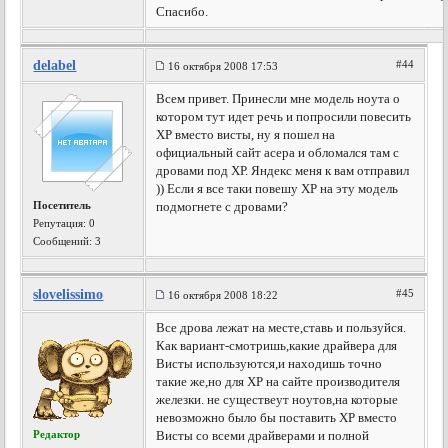
Спасибо.
delabel
#44
16 октября 2008 17:53
Всем привет. Принесли мне модель ноута о
котором тут идет речь и попросили повесить
ХР вместо висты, ну я пошел на
официальный сайт асера и обломался там с
дровами под ХР. Яндекс меня к вам отправил
)) Если я все таки повешу ХР на эту модель
Посетитель
подмогнете с дровами?
Репутация:
0
Сообщений: 3
slovelissimo
#45
16 октября 2008 18:22
Все дрова лежат на месте,ставь и пользуйся.
Как вариант-смотришь,какие драйвера для
Висты используются,и находишь точно
такие же,но для ХР на сайте производителя
железки. не существеут ноутов,на которые
невозможно было бы поставить ХР вместо
Редактор
Висты со всеми драйверами и полной