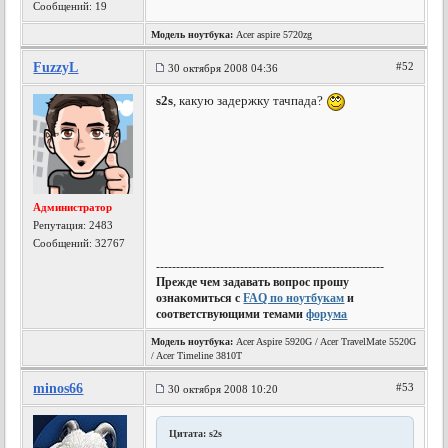
Сообщений: 19
Модель ноутбука:
Acer aspire 5720zg
FuzzyL
#52
30 октября 2008 04:36
s2s
, какую задержку тачпада?
Администратор
Репутация:
2483
Сообщений: 32767
---------------------------------------------------------
Прежде чем задавать вопрос прошу
ознакомиться с
FAQ по ноутбукам
и
соответствующими темами
форума
Модель ноутбука:
Acer Aspire 5920G / Acer TravelMate 5520G
/ Acer Timeline 3810T
minos66
#53
30 октября 2008 10:20
Цитата: s2s