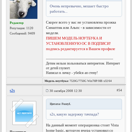
Очень непревычно, мешает быстро
работать...
Скорее всего у вас не установлена прожка
Редактор
Синаптик или Альпс - в зависимости от
Репутация:
1120
модели.
Сообщений: 9409
ПИШЕМ МОДЕЛЬ НОУТБУКА И
УСТАНОВЛЕННУЮ ОС В ПОДПИСИ!
подпись редактируется в Вашем профиле
---------------------------------------------------------
Детям нельзя пользоваться интернетом. Интернет
от детей глупеет.
Написал в личку - убейся ап стену!
Модель ноутбука:
7520G/7750G Win7HP/HB x32/64
s2s
#54
30 октября 2008 12:30
Цитата: FuzzyL
s2s, какую задержку тачпада?
На данный момент операционка стоит Vista
home basic, которую вчера установил со
Посетитель