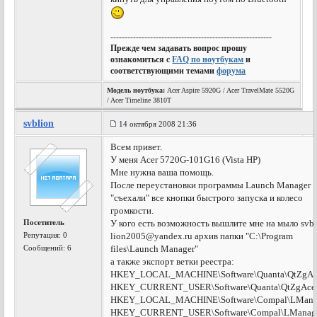
---------------------------------------------------------
Прежде чем задавать вопрос прошу
ознакомиться с
FAQ по ноутбукам
и
соответствующими темами
форума
Модель ноутбука:
Acer Aspire 5920G / Acer TravelMate 5520G
/ Acer Timeline 3810T
svblion
14 октября 2008 21:36
Всем привет.
У меня Acer 5720G-101G16 (Vista HP)
Мне нужна ваша помощь.
После переустановки программы Launch Manager
"съехали" все кнопки быстрого запуска и колесо
громкости.
Посетитель
У кого есть возможность вышлите мне на мыло
svb
Репутация:
0
lion2005@yandex.ru
архив папки "C:\Program
Сообщений: 6
files\Launch Manager"
а также экспорт ветки реестра:
HKEY_LOCAL_MACHINE\Software\Quanta\QtZgAc
HKEY_CURRENT_USER\Software\Quanta\QtZgAce
HKEY_LOCAL_MACHINE\Software\Compal\LMana
HKEY_CURRENT_USER\Software\Compal\LManag