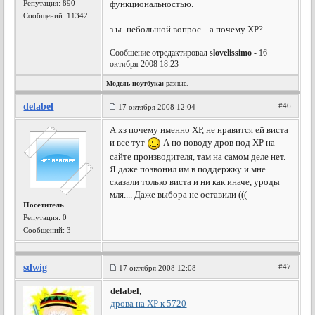
Репутация:
890
функциональностью.
Сообщений: 11342
з.ы.-небольшой вопрос... а почему ХР?
Сообщение отредактировал
slovelissimo
- 16
октября 2008 18:23
Модель ноутбука:
разные.
delabel
#46
17 октября 2008 12:04
А хз почему именно ХР, не нравится ей виста
и все тут
А по поводу дров под ХР на
сайте производителя, там на самом деле нет.
Я даже позвонил им в поддержку и мне
сказали только виста и ни как иначе, уроды
мля.... Даже выбора не оставили (((
Посетитель
Репутация:
0
Сообщений: 3
sdwig
#47
17 октября 2008 12:08
delabel
,
дрова на ХР к 5720