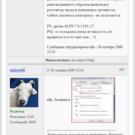
панели каким-то образом включался
регулятор звука и изменялась громкость,
сейчас пытаюсь повторить - не получается.
PS: дрова ALPS 7.0.1101.17
PS2: ос в подпись пока не писал т.к. не
нравится что-то мне она... =)
Сообщение отредактировал
s2s
- 30 октября 2008
12:35
Модель ноутбука:
Acer aspire 5720zg
minos66
#55
30 октября 2008 13:45
s2s
, Загляните
Редактор
Репутация:
1120
Сообщений: 9409
---------------------------------------------------------
Детям нельзя пользоваться интернетом. Интернет