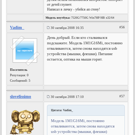
от детей глупеет.
Написал в личку - убейся ап стену!
Модель ноутбука:
7520G/7750G Win7HP/HB x32/64
Vadim_
#56
30 октября 2008 16:35
День добрый. Если кто сталкивался
подскажите. Модель 1M1G16Mi, постоянно
отваливаются, затем снова находятся usb
устройства (мышки, флешки). Питание
остается, оптика на мыши горит.
Посетитель
Репутация:
0
Сообщений: 5
slovelissimo
#57
30 октября 2008 17:10
Цитата: Vadim_
Модель 1M1G16Mi, постоянно
отваливаются, затем снова находятся
usb устройства (мышки, флешки)