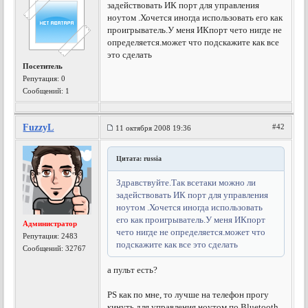
задействовать ИК порт для управления
ноутом .Хочется иногда использовать его как
проигрыватель.У меня ИКпорт чето нигде не
определяется.может что подскажите как все
это сделать
Посетитель
Репутация:
0
Сообщений: 1
FuzzyL
#42
11 октября 2008 19:36
Цитата: russia
Здравствуйте.Так всетаки можно ли
задействовать ИК порт для управления
ноутом .Хочется иногда использовать
его как проигрыватель.У меня ИКпорт
Администратор
чето нигде не определяется.может что
Репутация:
2483
подскажите как все это сделать
Сообщений: 32767
а пульт есть?
PS как по мне, то лучше на телефон прогу
кинуть для управления ноутом по Bluetooth