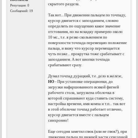
скрытого раздела.
Репутация:
0
Сообщений: 19
Так вот... При движении пальцем по точпаду,
курсор двигается с запозданием, сложно
определить по ощущению какое значение
отстования, но на вскидку примерно около
10 мс., т.е. я резко скольжением по
поверхности точпада перемещаю положение
пальца, и вижу что курсор перемещается
чуть позже... прокрутка тоже срабатывает с
запозданием. А вот кнопки точпада
срабатывают сразу.
Думал точпад дурацкий, т.е. дело в железе,
НО
- При установке операционки, до
загрузки нафаршованного всякой фигней
рабочего стола, загружена оболочка в
которой спрашивают куда ставить систему,
настройка времени, имя компа и т.п... так вот
в этой оболочке точпад работает отлично,
курсор двигается вместе с пальцем
синхронно!
Еще сегодня заметил глюк (или не глюк?), при
движении пальца по нижней части сенсорной