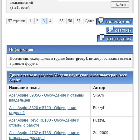
пользователей
(
) и 1 гостей
57 страниц
1
2
3
4
...
55
56
57
Далее
Информация
Посетители, находящиеся в группе
{user_group}
, не могут оставлять ответы
в данном форуме.
Другие темы из раздела Модели ноутбуков и компьютеров Acer
Aspire
Название темы
Автор
Acer Aspire 5935G - Обсуждение и отзывы
SKAm
владельцев
Acer Aspire 5320 и 5720 - Обсуждение
FuzzyL
моделей
Acer Aspire Revo RL100 - Обсуждение и
FuzzyL
отзывы о работе
Acer Aspire 4732 и 4736 - Обсуждение и
Zon2009
отзывы владельцев