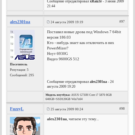
Сообщение отредактировал
xRaiz3r
- 3 июня 2009
21:44
alex2301ua
#97
24 августа 2009 19:19
Поставил новые дрова под Windows 7 64bit
версия 186.03
Кто - нибудь знает как отключить в них
PowerMizer?
Ноут 6930G
Видео 9600GS 512
Посетитель
Репутация:
5
Сообщений: 295
Сообщение отредактировал
alex2301ua
- 24
августа 2009 19:20
Модель ноутбука:
ASUS G73JH Core i7 5870 8GB
640GB+SSD120GB Win7x64
FuzzyL
#98
25 августа 2009 00:24
alex2301ua
, читаем эту тему...