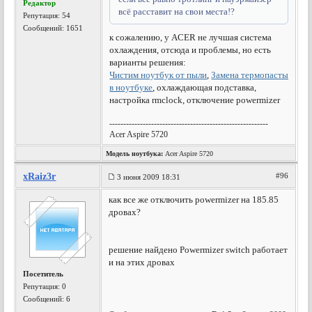
Редактор
всё расставит на свои места!?
Репутация:
54
Сообщений: 1651
к сожалению, у ACER не лучшая система
охлаждения, отсюда и проблемы, но есть
варианты решения:
Чистим ноутбук от пыли
,
Замена термопасты
в ноутбуке
, охлаждающая подставка,
настройка rmclock, отключение powermizer
---------------------------------------------------------
Acer Aspire 5720
Модель ноутбука:
Acer Aspire 5720
xRaiz3r
#96
3 июня 2009 18:31
как все же отключить powermizer на 185.85
дровах?
решение найдено Powermizer switch работает
и на этих дровах
Посетитель
Репутация:
0
Сообщений: 6