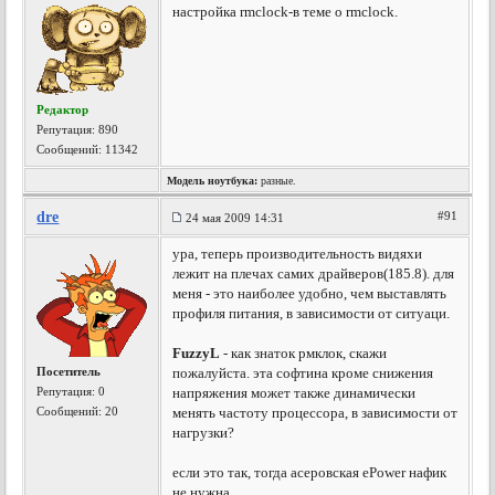
настройка rmclock-в теме о rmclock.
Редактор
Репутация:
890
Сообщений: 11342
Модель ноутбука:
разные.
dre
#91
24 мая 2009 14:31
ура, теперь производительность видяхи
лежит на плечах самих драйверов(185.8). для
меня - это наиболее удобно, чем выставлять
профиля питания, в зависимости от ситуаци.
FuzzyL
- как знаток рмклок, скажи
Посетитель
пожалуйста. эта софтина кроме снижения
Репутация:
0
напряжения может также динамически
Сообщений: 20
менять частоту процессора, в зависимости от
нагрузки?
если это так, тогда асеровская ePower нафик
не нужна.