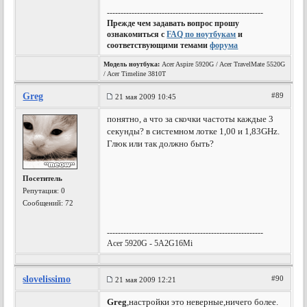
---------------------------------------------------------
Прежде чем задавать вопрос прошу
ознакомиться с
FAQ по ноутбукам
и
соответствующими темами
форума
Модель ноутбука:
Acer Aspire 5920G / Acer TravelMate 5520G
/ Acer Timeline 3810T
Greg
#89
21 мая 2009 10:45
понятно, а что за скочки частоты каждые 3
секунды? в системном лотке 1,00 и 1,83GHz.
Глюк или так должно быть?
Посетитель
Репутация:
0
Сообщений: 72
---------------------------------------------------------
Acer 5920G - 5A2G16Mi
slovelissimo
#90
21 мая 2009 12:21
Greg
,настройки это неверные,ничего более.