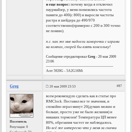
и еще вопрос:
почему когда я отключил
паурмайзер, у меня понизились частота
памяти до 400(с 800) и выросли частоты
растра и шейдера до 490/970
соответственно(примерно с 200 и 300 точно
не помню).
п.с. как же мне надоели заморочки с играми
на компах, скорей бы взять консольку!
Сообщение отредактировал
Greg
- 20 мая 2009
23:06
---------------------------------------------------------
Acer 5920G - 5A2G16Mi
Greg
#87
20 мая 2009 23:53
всем рекомендую сделать как в статье про
RMClock. Поставил все те значения, и
спокойно играл минут 20(думаю можно и
больше, просто уже не было желания) и
никаких тормозов! Температура ЦП менее
Посетитель
80%, обрезания частот не наблюдалось.
Репутация:
0
Но всё же интересно что у меня за скачки