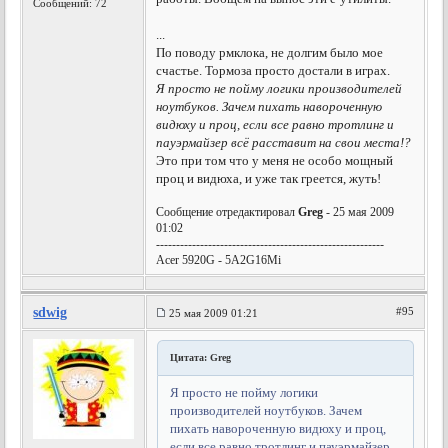
Сообщений: 72
...
По поводу рмклока, не долгим было мое
счастье. Тормоза просто достали в играх.
Я просто не пойму логики производителей
ноутбуков. Зачем пихать навороченную
видюху и проц, если все равно тротлинг и
пауэрмайзер всё расставит на свои места!?
Это при том что у меня не особо мощный
проц и видюха, и уже так греется, жуть!
Сообщение отредактировал
Greg
- 25 мая 2009
01:02
---------------------------------------------------------
Acer 5920G - 5A2G16Mi
sdwig
#95
25 мая 2009 01:21
Цитата: Greg
Я просто не пойму логики
производителей ноутбуков. Зачем
пихать навороченную видюху и проц,
если все равно тротлинг и пауэрмайзер