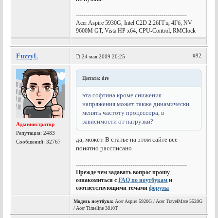
---------------------------------------------------------
Acer Aspire 5930G, Intel C2D 2.26ГГц, 4Гб, NV
9600M GT, Vista HP x64, CPU-Control, RMClock
FuzzyL
#92
24 мая 2009 20:25
Цитата: dre
эта софтина кроме снижения
напряжения может также динамически
менять частоту процессора, в
зависимости от нагрузки?
Администратор
Репутация:
2483
да, может. В статье на этом сайте все
Сообщений: 32767
понятно рассписано
---------------------------------------------------------
Прежде чем задавать вопрос прошу
ознакомиться с
FAQ по ноутбукам
и
соответствующими темами
форума
Модель ноутбука:
Acer Aspire 5920G / Acer TravelMate 5520G
/ Acer Timeline 3810T