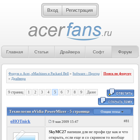
Вход
Регистрация
Главная
Статьи
Драйвера
Софт
Форум
Форум о Acer, eMachines и Packard Bell
»
Software - Программное обеспечение
Поиск по форуму
»
Драйвера
9 страниц
1
2
3
4
5
6
7
8
9
Далее
Технология nVidia PowerMizer - 5 страница
Опции темы
oHOTnick
#81
9 мая 2009 15:47
SkyMC27
напиши для не профи где как и что
открыть, если еще и со скрином то вообще