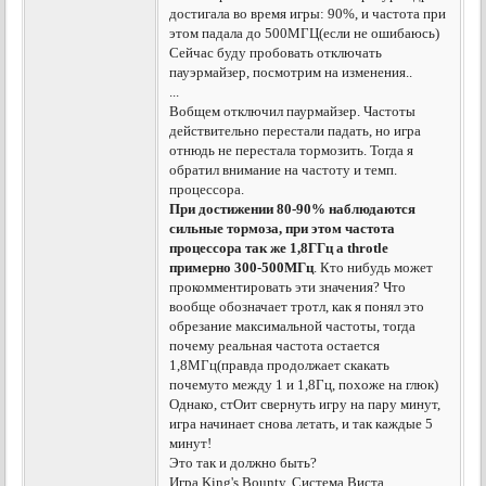
достигала во время игры: 90%, и частота при
этом падала до 500МГЦ(если не ошибаюсь)
Сейчас буду пробовать отключать
пауэрмайзер, посмотрим на изменения..
...
Вобщем отключил паурмайзер. Частоты
действительно перестали падать, но игра
отнюдь не перестала тормозить. Тогда я
обратил внимание на частоту и темп.
процессора.
При достижении 80-90% наблюдаются
сильные тормоза, при этом частота
процессора так же 1,8ГГц а throtle
примерно 300-500МГц
. Кто нибудь может
прокомментировать эти значения? Что
вообще обозначает тротл, как я понял это
обрезание максимальной частоты, тогда
почему реальная частота остается
1,8МГц(правда продолжает скакать
почемуто между 1 и 1,8Гц, похоже на глюк)
Однако, стОит свернуть игру на пару минут,
игра начинает снова летать, и так каждые 5
минут!
Это так и должно быть?
Игра King's Bounty. Система Виста.