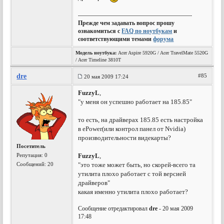
---------------------------------------------------------
Прежде чем задавать вопрос прошу
ознакомиться с
FAQ по ноутбукам
и
соответствующими темами
форума
Модель ноутбука:
Acer Aspire 5920G / Acer TravelMate 5520G
/ Acer Timeline 3810T
dre
#85
20 мая 2009 17:24
FuzzyL
,
"у меня он успешно работает на 185.85"
то есть, на драйверах 185.85 есть настройка
в ePower(или контрол панел от Nvidia)
производительности видекарты?
Посетитель
Репутация:
0
FuzzyL
,
Сообщений: 20
"это тоже может быть, но скорей-всего та
утилита плохо работает с той версией
драйверов"
какая именно утилита плохо работает?
Сообщение отредактировал
dre
- 20 мая 2009
17:48