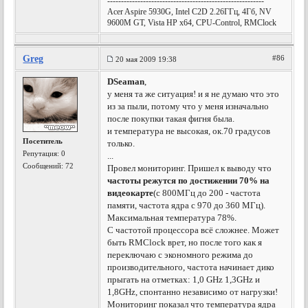
---------------------------------------------------------
Acer Aspire 5930G, Intel C2D 2.26ГГц, 4Гб, NV
9600M GT, Vista HP x64, CPU-Control, RMClock
Greg
#86
20 мая 2009 19:38
DSeaman
,
у меня та же ситуация! и я не думаю что это
из за пыли, потому что у меня изначально
после покупки такая фигня была.
и температура не высокая, ок.70 градусов
Посетитель
только.
Репутация:
0
...
Сообщений: 72
Провел мониторинг. Пришел к выводу что
частоты режутся по достижении 70% на
видеокарте
(с 800МГц до 200 - частота
памяти, частота ядра с 970 до 360 МГц).
Максимальная температура 78%.
С частотой процессора всё сложнее. Может
быть RMClock врет, но после того как я
переключаю с экономного режима до
производительного, частота начинает дико
прыгать на отметках: 1,0 GHz 1,3GHz и
1,8GHz, спонтанно независимо от нагрузки!
Мониторинг показал что температура ядра