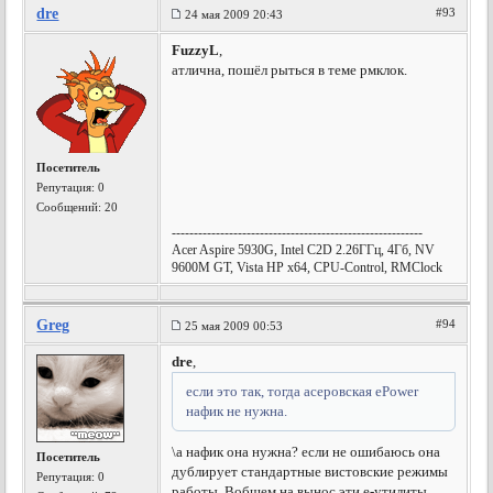
dre
#93
24 мая 2009 20:43
FuzzyL
,
атлична, пошёл рыться в теме рмклок.
Посетитель
Репутация:
0
Сообщений: 20
---------------------------------------------------------
Acer Aspire 5930G, Intel C2D 2.26ГГц, 4Гб, NV
9600M GT, Vista HP x64, CPU-Control, RMClock
Greg
#94
25 мая 2009 00:53
dre
,
если это так, тогда асеровская ePower
нафик не нужна.
\
а нафик она нужна? если не ошибаюсь она
Посетитель
дублирует стандартные вистовские режимы
Репутация:
0
работы. Вобщем на вынос эти e-утилиты.