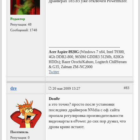
драйверах 185.85 уже отключен Powermizer.
Редактор
Репутация:
48
Сообщений: 1748
---------------------------------------------------------
Acer Aspire 8920G
(Windows 7 x64, Intel T9300,
4Gb DDR2-800, 9650M GDDR3 512Mb, 820Gb
HDDs); Razer Orochi/Kabuto, Logitech ChillStream
& G35, Zalman ZM-NC2000
Twitter
dre
#83
20 мая 2009 13:27
Don0r
а это точно? просто после установки
последних драйверов NVidia с оф. сайта
пропала регулировка производительности
видеокарты в ePower. до сих пор думал, что
дрова криво встают.
Посетитель
Репутация:
0