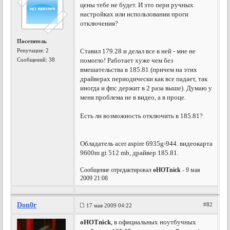
цены тебе не будет. И это пери ручных
настройках или использовании проги
отключения?
Посетитель
Репутация:
2
Ставил 179.28 и делал все в ней - мне не
Сообщений: 38
помогло! Работает хуже чем без
вмешательства в 185.81 (причем на этих
драйверах периодически как все падает, так
иногда и фпс держит в 2 раза выше). Думаю у
меня проблема не в видео, а в проце.
Есть ли возможность отключить в 185.81?
Обладатель acer aspire 6935g-944. видеокарта
9600m gt 512 mb, драйвер 185.81.
Сообщение отредактировал
oHOTnick
- 9 мая
2009 21:08
Don0r
#82
17 мая 2009 04:22
oHOTnick
, в официальных ноутбучных