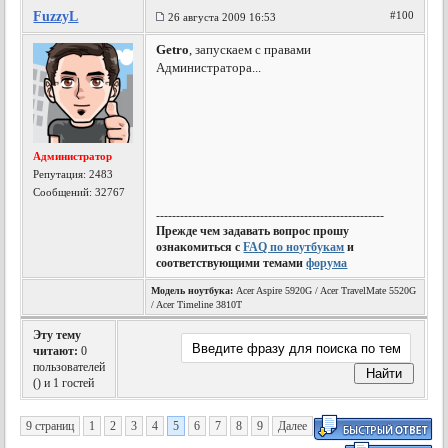
FuzzyL
#100
26 августа 2009 16:53
Getro
, запускаем с правами
Администратора...
Администратор
Репутация:
2483
Сообщений: 32767
---------------------------------------------------------
Прежде чем задавать вопрос прошу
ознакомиться с
FAQ по ноутбукам
и
соответствующими темами
форума
Модель ноутбука:
Acer Aspire 5920G / Acer TravelMate 5520G
/ Acer Timeline 3810T
Эту тему
читают:
0
пользователей
(
) и 1 гостей
9 страниц
1
2
3
4
5
6
7
8
9
Далее