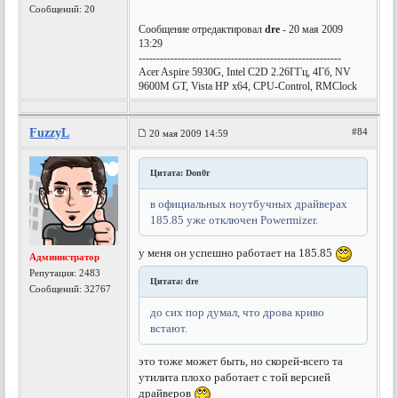
Сообщений: 20
Сообщение отредактировал
dre
- 20 мая 2009
13:29
---------------------------------------------------------
Acer Aspire 5930G, Intel C2D 2.26ГГц, 4Гб, NV
9600M GT, Vista HP x64, CPU-Control, RMClock
FuzzyL
#84
20 мая 2009 14:59
Цитата: Don0r
в официальных ноутбучных драйверах
185.85 уже отключен Powermizer.
у меня он успешно работает на 185.85
Администратор
Репутация:
2483
Цитата: dre
Сообщений: 32767
до сих пор думал, что дрова криво
встают.
это тоже может быть, но скорей-всего та
утилита плохо работает с той версией
драйверов