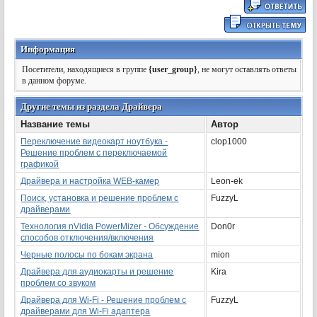
Информация
Посетители, находящиеся в группе
{user_group}
, не могут оставлять ответы
в данном форуме.
Другие темы из раздела Драйвера
Название темы
Автор
Переключение видеокарт ноутбука -
clop1000
Решение проблем с переключаемой
графикой
Драйвера и настройка WEB-камер
Leon-ek
Поиск, установка и решение проблем с
FuzzyL
драйверами
Технология nVidia PowerMizer - Обсуждение
Don0r
способов отключения/включения
Черные полосы по бокам экрана
mion
Драйвера для аудиокарты и решение
Kira
проблем со звуком
Драйвера для Wi-Fi - Решение проблем с
FuzzyL
драйверами для Wi-Fi адаптера