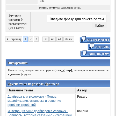
ray)
Модель ноутбука:
Acer Aspire 5942G
Эту тему
читают:
0
пользователей
(
) и 1 гостей
41 страниц
1
2
3
...
39
40
41
Далее
Информация
Посетители, находящиеся в группе
{user_group}
, не могут оставлять ответы
в данном форуме.
Другие темы из раздела Драйвера
Название темы
Автор
Драйвера для видеокарт - Поиск,
FuzzyL
модификация, установка и решение
проблем с работой
Интеграция SATA драйверов в Windows -
naTpuoT
Вопрросы, которые связаны с интеграцией