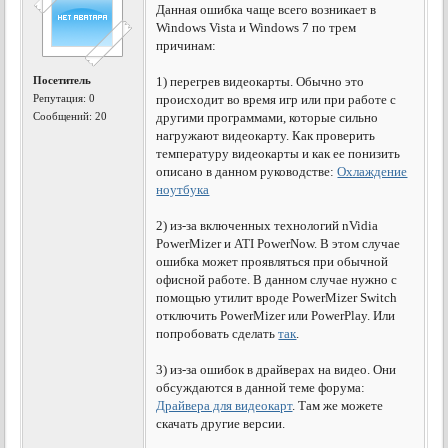
Данная ошибка чаще всего возникает в
Windows Vista и Windows 7 по трем
причинам:
Посетитель
1) перегрев видеокарты. Обычно это
Репутация:
0
происходит во время игр или при работе с
Сообщений: 20
другими программами, которые сильно
нагружают видеокарту. Как проверить
температуру видеокарты и как ее понизить
описано в данном руководстве:
Охлаждение
ноутбука
2) из-за включенных технологий nVidia
PowerMizer и ATI PowerNow. В этом случае
ошибка может проявляться при обычной
офисной работе. В данном случае нужно с
помощью утилит вроде PowerMizer Switch
отключить PowerMizer или PowerPlay. Или
попробовать сделать
так
.
3) из-за ошибок в драйверах на видео. Они
обсуждаются в данной теме форума:
Драйвера для видеокарт
. Там же можете
скачать другие версии.