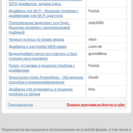
SATA-драйверов, задаем здесь
Драйвера для Wi-Fi - Решение проблем с
FuzzyL
драйверами для Wi-Fi адаптера
Переключение видеокарт ноутбука -
clop1000
Решение проблем с переключаемой
графикой
Черные полосы по бокам экрана
mion
Драйвера и настройка WEB-камер
Leon-ek
Видеодрайвер перестал отвечать и был
gurov86rus
успешно восстановлен
Поиск, установка и решение проблем с
FuzzyL
драйверами
Технология nVidia PowerMizer - Обсуждение
Don0r
способов отключения/включения
Драйвера для аудиокарты и решение
Kira
проблем со звуком
Текстовая версия
Правила поведения на форуме и сайте
Перепечатка материалов и использование их в любой форме, в том числе и