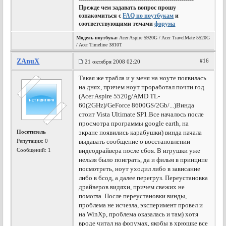
Прежде чем задавать вопрос прошу
ознакомиться с
FAQ по ноутбукам
и
соответствующими темами
форума
Модель ноутбука:
Acer Aspire 5920G / Acer TravelMate 5520G
/ Acer Timeline 3810T
ZAnuX
#16
21 октября 2008 02:20
Такая же трабла и у меня на ноуте появилась
на днях, причем ноут проработал почти год
(Acer Aspire 5520g/AMD TL-
60(2GHz)/GeForce 8600GS/2Gb/...)Винда
стоит Vista Ultimate SP1.Все началось после
просмотра программы google earth, на
Посетитель
экране появились карабушки) винда начала
Репутация:
0
выдавать сообщение о восстановлении
Сообщений: 1
видеодрайвера после сбоя. В игрушки уже
нельзя было поиграть, да и фильм в принципе
посмотреть, ноут уходил либо в зависание
либо в бсод, а далее перегруз. Переустановка
драйверов видяхи, причем свежих не
помогла. После переустановки винды,
проблема не исчезла, эксперимент провел и
на WinXp, проблема оказалась и там) хотя
вроде читал на форумах, якобы в хрюшке все