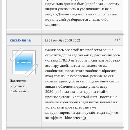
нормально должно быть) пробовал и частоту
видяхи уменьшить и увеличивить. и не в
какую) Думаю следует отнести по гарантии
ноут, пускай разбираются спецы. либо
меняют...
kazak-sasha
#17
21 октября 2008 03:21
начиналось все с той же проблемы.решил
обновить дрова.сделал как ту рассказывалось
- ставил 178.13 на 9600 м гт.сначала работало
все пару дней, потом появилось то же
сообщение, после этого вообще выбросило,
вход только на безопасном режиме.то есть
Посетитель
пока не удалю дрова - вообще не запускается
Репутация:
0
винда в обычном порядке.у меня асер
Сообщений: 7
5930пробовал скачивать дрова с сайта
производителя - хреновый инет - постоянно
какой-то сбой происходит.потом попытался
установить дрова которые уже
модернизированы для ноута(отсюда же) - тот
же эффект - blue screen(((