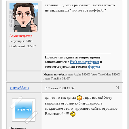
странно.....у меня работают....может что-то
не так делаешь? или не тот инф файл?
Администратор
Репутация:
2483
Сообщений: 32767
---------------------------------------------------------
Прежде чем задавать вопрос прошу
ознакомиться с
FAQ по ноутбукам
и
соответствующими темами
форума
Модель ноутбука:
Acer Aspire 5920G / Acer TravelMate 5520G
/ Acer Timeline 3810T
gurov86rus
#6
7 июня 2008 12:32
да что то так делал
, щас все ок! Хочу
вырозить огромную благодарность
создателем этого чудесного сайта, огромное
Вам спасибо!!!
Посетитель