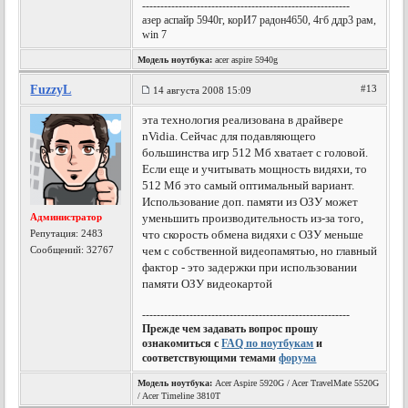
---------------------------------------------------------
азер аспайр 5940г, корИ7 радон4650, 4гб ддр3 рам,
win 7
Модель ноутбука:
acer aspire 5940g
FuzzyL
#13
14 августа 2008 15:09
эта технология реализована в драйвере
nVidia. Сейчас для подавляющего
большинства игр 512 Мб хватает с головой.
Если еще и учитывать мощность видяхи, то
512 Мб это самый оптимальный вариант.
Использование доп. памяти из ОЗУ может
Администратор
уменьшить производительность из-за того,
Репутация:
2483
что скорость обмена видяхи с ОЗУ меньше
Сообщений: 32767
чем с собственной видеопамятью, но главный
фактор - это задержки при использовании
памяти ОЗУ видеокартой
---------------------------------------------------------
Прежде чем задавать вопрос прошу
ознакомиться с
FAQ по ноутбукам
и
соответствующими темами
форума
Модель ноутбука:
Acer Aspire 5920G / Acer TravelMate 5520G
/ Acer Timeline 3810T