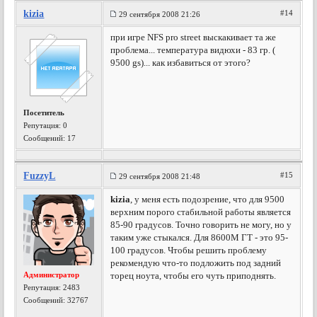
kizia
#14
29 сентября 2008 21:26
при игре NFS pro street выскакивает та же
проблема... температура видюхи - 83 гр. (
9500 gs)... как избавиться от этого?
Посетитель
Репутация:
0
Сообщений: 17
FuzzyL
#15
29 сентября 2008 21:48
kizia
, у меня есть подозрение, что для 9500
верхним порого стабильной работы является
85-90 градусов. Точно говорить не могу, но у
таким уже стыкался. Для 8600М ГТ - это 95-
100 градусов. Чтобы решить проблему
рекомендую что-то подложить под задний
Администратор
торец ноута, чтобы его чуть приподнять.
Репутация:
2483
Сообщений: 32767
---------------------------------------------------------