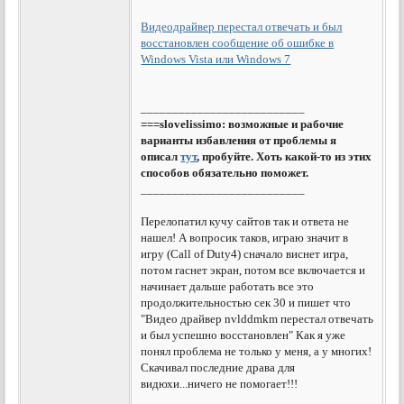
Видеодрайвер перестал отвечать и был
восстановлен сообщение об ошибке в
Windows Vista или Windows 7
__________________________
===slovelissimo: возможные и рабочие
варианты избавления от проблемы я
описал
тут
, пробуйте. Хоть какой-то из этих
способов обязательно поможет.
__________________________
Перелопатил кучу сайтов так и ответа не
нашел! А вопросик таков, играю значит в
игру (Call of Duty4) сначало виснет игра,
потом гаснет экран, потом все включается и
начинает дальше работать все это
продолжительностью сек 30 и пишет что
"Видео драйвер nvlddmkm перестал отвечать
и был успешно восстановлен" Как я уже
понял проблема не только у меня, а у многих!
Скачивал последние драва для
видюхи...ничего не помогает!!!