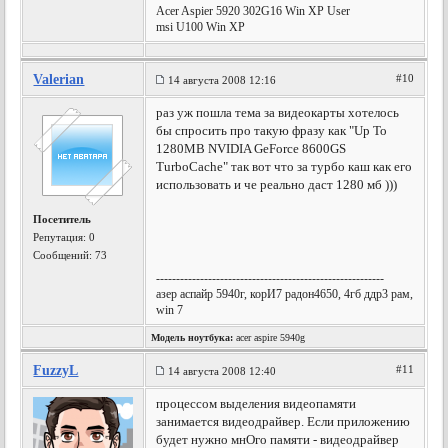
Acer Aspier 5920 302G16 Win XP User
msi U100 Win XP
Valerian
#10
14 августа 2008 12:16
раз уж пошла тема за видеокарты хотелось
бы спросить про такую фразу как "Up To
1280MB NVIDIA GeForce 8600GS
TurboCache" так вот что за турбо каш как его
использовать и че реально даст 1280 мб )))
Посетитель
Репутация:
0
Сообщений: 73
---------------------------------------------------------
азер аспайр 5940г, корИ7 радон4650, 4гб ддр3 рам,
win 7
Модель ноутбука:
acer aspire 5940g
FuzzyL
#11
14 августа 2008 12:40
процессом выделения видеопамяти
занимается видеодрайвер. Если приложению
будет нужно мнОго памяти - видеодрайвер