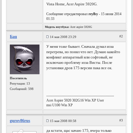
Vista Home, Acer Aspire 5920G.
Сообщение отредактировал
reylby
- 15 июня 2014
01:33
Модель ноутбука:
Acer aspire 5920G
Бац
#2
14 мая 2008 23:29
У меня тоже бывает. Сначала думал изза
перегрева, но понял что нет. Думаю какойто
конфликт аппаратный или софтовый, не
исключаю проблему изза Висты. После
установки дров 175 версии пака все ок.
Посетитель
Репутация:
13
Сообщений: 598
---------------------------------------------------------
Acer Aspier 5920 302G16 Win XP User
msi U100 Win XP
gurov86rus
#3
15 мая 2008 00:58
да кстати, щас качаю 175, вчера только