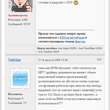
столько и выделит с ОЗУ
Администратор
Репутация:
2483
Сообщений: 32767
---------------------------------------------------------
Прежде чем задавать вопрос прошу
ознакомиться с
FAQ по ноутбукам
и
соответствующими темами
форума
Модель ноутбука:
Acer Aspire 5920G / Acer TravelMate 5520G
/ Acer Timeline 3810T
Valerian
#12
14 августа 2008 13:26
типа как DVM (dynamic video memory) на
НР?? драйвер динамически меняет обьем
выделяемой памяти приложению(((
должензаметить на эйч пи не очень хорошо
эта функция работала при запуске игр иногда
выдавало что не хватает видео памяти((( хотя
Посетитель
там ее 512 было и должно было хватить...а
Репутация:
0
низя чтоб на 8600 этом постоянно максимум
Сообщений: 73
использовался???