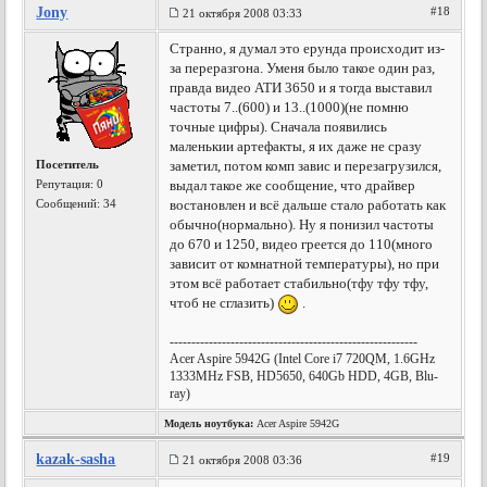
Jony
#18
21 октября 2008 03:33
Странно, я думал это ерунда происходит из-
за переразгона. Уменя было такое один раз,
правда видео АТИ 3650 и я тогда выставил
частоты 7..(600) и 13..(1000)(не помню
точные цифры). Сначала появились
маленькии артефакты, я их даже не сразу
Посетитель
заметил, потом комп завис и перезагрузился,
Репутация:
0
выдал такое же сообщение, что драйвер
Сообщений: 34
востановлен и всё дальше стало работать как
обычно(нормально). Ну я понизил частоты
до 670 и 1250, видео греется до 110(много
зависит от комнатной температуры), но при
этом всё работает стабильно(тфу тфу тфу,
чтоб не сглазить)
.
---------------------------------------------------------
Acer Aspire 5942G (Intel Core i7 720QM, 1.6GHz
1333MHz FSB, HD5650, 640Gb HDD, 4GB, Blu-
ray)
Модель ноутбука:
Acer Aspire 5942G
kazak-sasha
#19
21 октября 2008 03:36