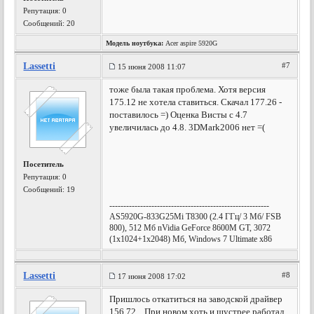
Репутация:
0
Сообщений: 20
Модель ноутбука:
Acer aspire 5920G
Lassetti
#7
15 июня 2008 11:07
тоже была такая проблема. Хотя версия
175.12 не хотела ставиться. Скачал 177.26 -
поставилось =) Оценка Висты с 4.7
увеличилась до 4.8. 3DMark2006 нет =(
Посетитель
Репутация:
0
Сообщений: 19
---------------------------------------------------------
AS5920G-833G25Mi T8300 (2.4 ГГц/ 3 Мб/ FSB
800), 512 Мб nVidia GeForce 8600M GT, 3072
(1x1024+1x2048) Мб, Windows 7 Ultimate x86
Lassetti
#8
17 июня 2008 17:02
Пришлось откатиться на заводской драйвер
156.72... При новом хоть и шустрее работал,