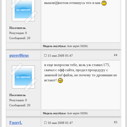
вышли)))потом отпишусь что и как
Посетитель
Репутация:
0
Сообщений: 20
Модель ноутбука:
Acer aspire 5920G
gurov86rus
#4
15 мая 2008 01:47
и еще вопросик тебе, коль уж ставил 175,
скачал с офф сайта, продел процедуру с
заменой inf файла, но почему то дровишки не
встают!
Посетитель
Репутация:
0
Сообщений: 20
Модель ноутбука:
Acer aspire 5920G
FuzzyL
#5
16 мая 2008 01:47