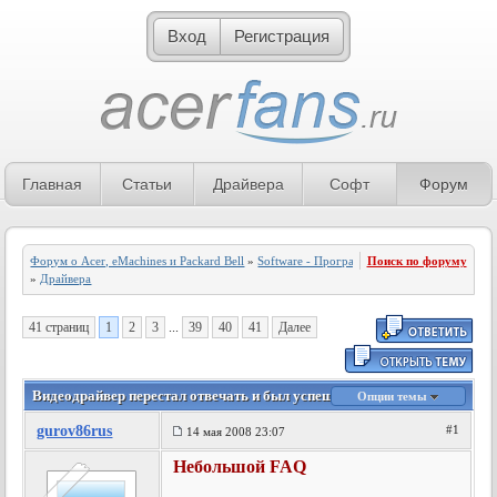
Вход
Регистрация
Главная
Статьи
Драйвера
Софт
Форум
Форум о Acer, eMachines и Packard Bell
»
Software - Программное обеспечение
Поиск по форуму
»
Драйвера
41 страниц
1
2
3
...
39
40
41
Далее
Видеодрайвер перестал отвечать и был успешно восстановлен
Опции темы
gurov86rus
#1
14 мая 2008 23:07
Небольшой FAQ