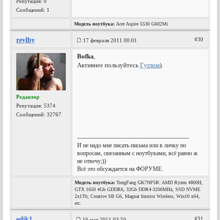
Репутация:
0
Сообщений: 1
Модель ноутбука:
Acer Aspire 5530 G602Mi
reylby
#30
17 февраля 2011 00:01
Bofka
,
Активнее пользуйтесь
Гуглом
).
Редактор
Репутация:
5374
Сообщений: 32767
---------------------------------------------------------
И не надо мне писать письма или в личку по
вопросам, связанным с ноутбуками, всё равно ж
не отвечу;))
Всё это обсуждается на ФОРУМЕ.
Модель ноутбука:
TongFang GK7NP5R: AMD Ryzen 4800H,
GTX 1650 4Gb GDDR6, 32Gb DDR4-3200MHz, SSD NVME
2x1Tb; Creative SB G6, Magnat Interior Wireless, Win10 x64,
etc.
edik1
#31
16 мая 2011 03:50