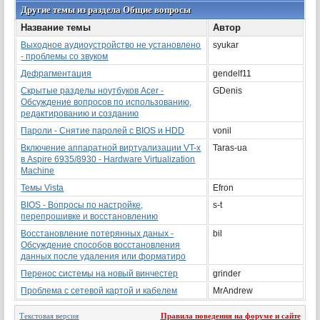
Другие темы из раздела Общие вопросы
Название темы
Автор
Выходное аудиоустройство не установлено
syukar
- проблемы со звуком
Дефрагментация
gendelf11
Скрытые разделы ноутбуков Acer -
GDenis
Обсуждение вопросов по использованию,
редактированию и созданию
Пароли - Снятие паролей с BIOS и HDD
vonil
Включение аппаратной виртуализации VT-x
Taras-ua
в Aspire 6935/8930 - Hardware Virtualization
Machine
Темы Vista
Efron
BIOS - Вопросы по настройке,
s-t
перепрошивке и восстановлению
Восстановление потерянных даных -
bil
Обсуждение способов восстановления
данных после удаления или форматиро
Перенос системы на новый винчестер
grinder
Проблема с сетевой картой и кабелем
MrAndrew
Текстовая версия
Правила поведения на форуме и сайте