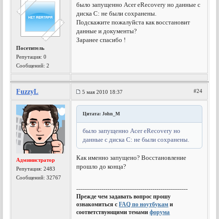
было запущенно Acer eRecovery но данные с
диска С: не были сохранены.
Подскажите пожалуйста как восстановит
данные и документы?
Заранее спасибо !
Посетитель
Репутация:
0
Сообщений: 2
FuzzyL
#24
5 мая 2010 18:37
Цитата: John_M
было запущенно Acer eRecovery но
данные с диска С: не были сохранены.
Как именно запущено? Восстановление
Администратор
прошло до конца?
Репутация:
2483
Сообщений: 32767
---------------------------------------------------------
Прежде чем задавать вопрос прошу
ознакомиться с
FAQ по ноутбукам
и
соответствующими темами
форума