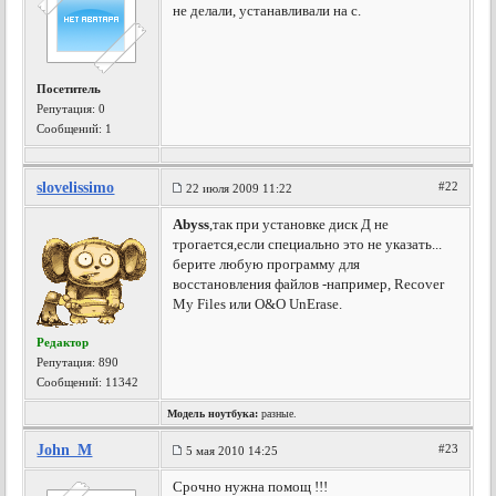
не делали, устанавливали на с.
Посетитель
Репутация:
0
Сообщений: 1
slovelissimo
#22
22 июля 2009 11:22
Abyss
,так при установке диск Д не
трогается,если специально это не указать...
берите любую программу для
восстановления файлов -например, Recover
My Files или O&O UnErase.
Редактор
Репутация:
890
Сообщений: 11342
Модель ноутбука:
разные.
John_M
#23
5 мая 2010 14:25
Срочно нужна помощ !!!