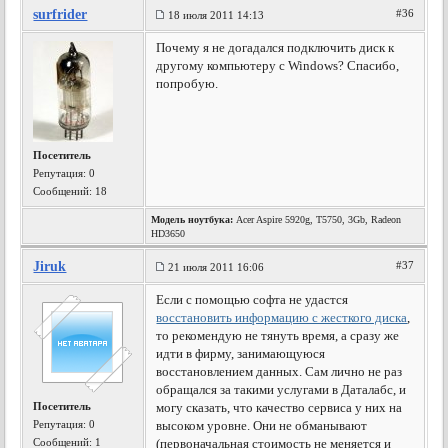
surfrider
#36
18 июля 2011 14:13
Почему я не догадался подключить диск к
другому компьютеру с Windows? Спасибо,
попробую.
Посетитель
Репутация:
0
Сообщений: 18
Модель ноутбука:
Acer Aspire 5920g, T5750, 3Gb, Radeon
HD3650
Jiruk
#37
21 июля 2011 16:06
Если с помощью софта не удастся
восстановить информацию с жесткого диска
,
то рекомендую не тянуть время, а сразу же
идти в фирму, занимающуюся
восстановлением данных. Сам лично не раз
обращался за такими услугами в Даталабс, и
Посетитель
могу сказать, что качество сервиса у них на
Репутация:
0
высоком уровне. Они не обманывают
Сообщений: 1
(первоначальная стоимость не меняется и