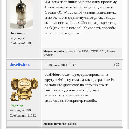
Хм, тема напомнила мне про одну проблему.
На настольном компе был диск с данными.
Стояла ОС Windows. Я устанавливал линукс
и по глупости форматнул этот диск. Теперь
на нем система Linux Ubuntu, а раздел теперь
ext3 (точно не помню). Какие есть способы
восстановить данные?
Посетитель
Репутация:
0
Сообщений: 18
Модель ноутбука:
Acer Aspire 5920g, T5750, 3Gb, Radeon
HD3650
slovelissimo
#35
18 июля 2011 11:47
surfrider
,после переформатирования в
другую ФС... ну скажем так,призрачные.Не
включайте диск,чтоб на него ничего не
писалось,подключайте к другому
компьютеру,и попробуйте
использовать,например,r-studio.
Редактор
Репутация:
890
Сообщений: 11342
Модель ноутбука:
разные.