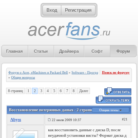
Вход
Регистрация
Главная
Статьи
Драйвера
Софт
Форум
Форум о Acer, eMachines и Packard Bell
»
Software - Программное обеспечение
Поиск по форуму
»
Общие вопросы
8 страниц
1
2
3
4
5
6
7
8
Далее
Восстановление потерянных даных - 2 страница
Опции темы
Abyss
#21
22 июля 2009 10:37
как восстановить данные с диска D, после
неудачной установки висты? Формат диска д