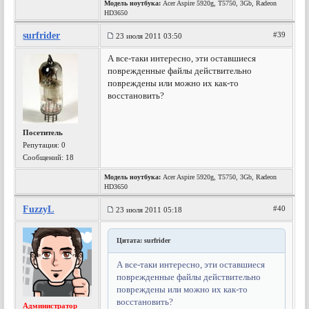
Модель ноутбука:
Acer Aspire 5920g, T5750, 3Gb, Radeon
HD3650
surfrider
#39
23 июля 2011 03:50
А все-таки интересно, эти оставшиеся
поврежденные файлы действительно
повреждены или можно их как-то
восстановить?
Посетитель
Репутация:
0
Сообщений: 18
Модель ноутбука:
Acer Aspire 5920g, T5750, 3Gb, Radeon
HD3650
FuzzyL
#40
23 июля 2011 05:18
Цитата: surfrider
А все-таки интересно, эти оставшиеся
поврежденные файлы действительно
повреждены или можно их как-то
восстановить?
Администратор