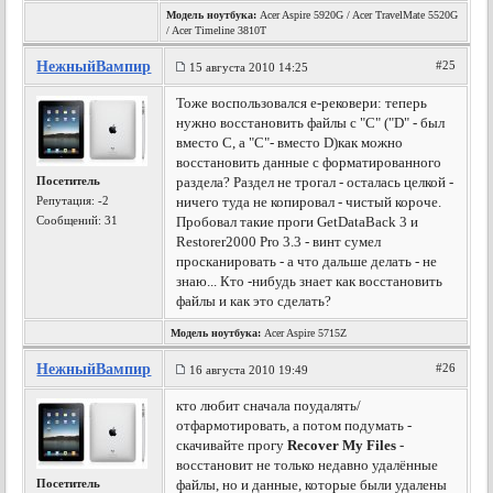
Модель ноутбука:
Acer Aspire 5920G / Acer TravelMate 5520G
/ Acer Timeline 3810T
НежныйВампир
#25
15 августа 2010 14:25
Тоже воспользовался е-рековери: теперь
нужно восстановить файлы с "C" ("D" - был
вместо C, а "С"- вместо D)как можно
восстановить данные с форматированного
Посетитель
раздела? Раздел не трогал - осталась целкой -
Репутация:
-2
ничего туда не копировал - чистый короче.
Сообщений: 31
Пробовал такие проги GetDataBack 3 и
Restorer2000 Pro 3.3 - винт сумел
просканировать - а что дальше делать - не
знаю... Кто -нибудь знает как восстановить
файлы и как это сделать?
Модель ноутбука:
Acer Aspire 5715Z
НежныйВампир
#26
16 августа 2010 19:49
кто любит сначала поудалять/
отфармотировать, а потом подумать -
скачивайте прогу
Recover My Files
-
восстановит не только недавно удалённые
Посетитель
файлы, но и данные, которые были удалены