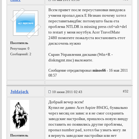
Всем привет после переустановки виндовса
учменя пропал диск Е Незнаю почему хотел
переставитьвидбвс потомушто была ета
проблема NTLDR is missing press ctrl+alt+del
to restart у меня ноутбук Acer TravelMate
2480 помогите пожалуста востановить етот
Посетитель
дисксочень нужно
Репутация:
0
Сообщений: 2
Скрин Управления дисками (Win+R -
diskmgmt.msc) выложите.
Сообщение отредактировал
minos66
- 16 мая 2011
08:57
Joldajack
#32
10 июня 2011 02:43
Добрый вечер всем!
Купил не давно Acer Aspire 8943G, буквально
через месяц он завис и я не смог сохранить
заводские настройки, пришлось новую винду
поставить но появились другие проблемы,
пропал number pad, хотел бы узнать могу ли
я вернуть заводские настройки или нет
Посетитель