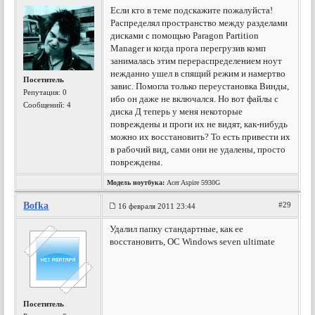
Если кто в теме подскажите пожалуйста!
Распределял пространство между разделами
дисками с помощью Paragon Partition
Manager и когда прога перегрузив комп
занималась этим перераспределением ноут
нежданно ушел в спящий режим и намертво
Посетитель
завис. Помогла только переустановка Винды,
Репутация:
0
ибо он даже не включался. Но вот файлы с
Сообщений: 4
диска Д теперь у меня некоторые
повреждены и проги их не видят, как-нибудь
можно их восстановить? То есть привести их
в рабочий вид, сами они не удалены, просто
повреждены.
Модель ноутбука:
Acer Aspire 5930G
Bofka
#29
16 февраля 2011 23:44
Удалил папку стандартные, как ее
восстановить, ОС Windows seven ultimate
Посетитель