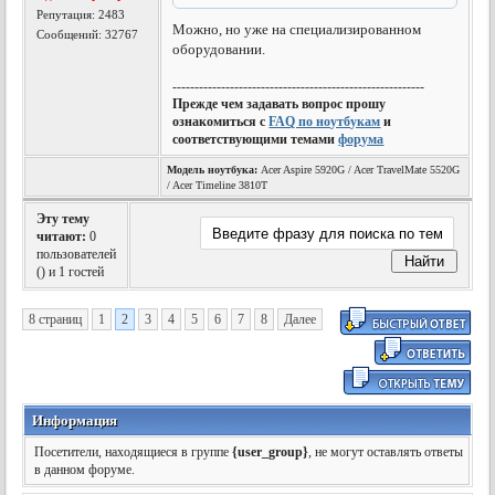
Репутация:
2483
Можно, но уже на специализированном
Сообщений: 32767
оборудовании.
---------------------------------------------------------
Прежде чем задавать вопрос прошу
ознакомиться с
FAQ по ноутбукам
и
соответствующими темами
форума
Модель ноутбука:
Acer Aspire 5920G / Acer TravelMate 5520G
/ Acer Timeline 3810T
Эту тему
читают:
0
пользователей
(
) и 1 гостей
8 страниц
1
2
3
4
5
6
7
8
Далее
Информация
Посетители, находящиеся в группе
{user_group}
, не могут оставлять ответы
в данном форуме.