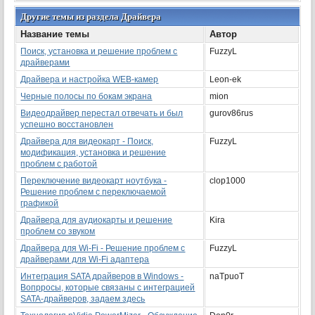
Другие темы из раздела Драйвера
Название темы
Автор
Поиск, установка и решение проблем с
FuzzyL
драйверами
Драйвера и настройка WEB-камер
Leon-ek
Черные полосы по бокам экрана
mion
Видеодрайвер перестал отвечать и был
gurov86rus
успешно восстановлен
Драйвера для видеокарт - Поиск,
FuzzyL
модификация, установка и решение
проблем с работой
Переключение видеокарт ноутбука -
clop1000
Решение проблем с переключаемой
графикой
Драйвера для аудиокарты и решение
Kira
проблем со звуком
Драйвера для Wi-Fi - Решение проблем с
FuzzyL
драйверами для Wi-Fi адаптера
Интеграция SATA драйверов в Windows -
naTpuoT
Вопрросы, которые связаны с интеграцией
SATA-драйверов, задаем здесь