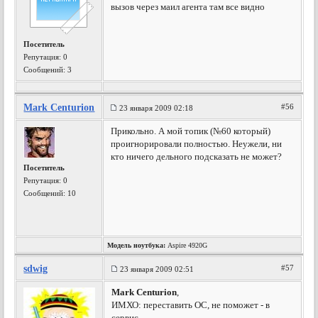
вызов через маил агента там все видно
Посетитель
Репутация:
0
Сообщений: 3
Mark Centurion
#56
23 января 2009 02:18
Прикольно. А мой топик (№60 который)
проигнорировали полностью. Неужели, ни
кто ничего дельного подсказать не может?
Посетитель
Репутация:
0
Сообщений: 10
Модель ноутбука:
Aspire 4920G
sdwig
#57
23 января 2009 02:51
Mark Centurion
,
ИМХО: переставить ОС, не поможет - в
сервис.