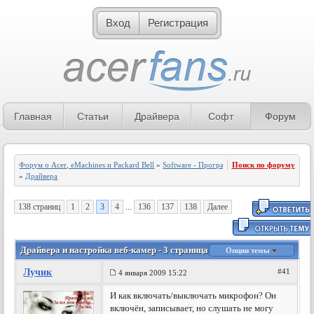
Вход
Регистрация
Главная
Статьи
Драйвера
Софт
Форум
Форум о Acer, eMachines и Packard Bell
»
Software - Программное обеспечение
Поиск по форуму
»
Драйвера
138 страниц
1
2
3
4
...
136
137
138
Далее
Драйвера и настройка веб-камер - 3 страница
Опции темы
Лучик
#41
4 января 2009 15:22
И как включать/выключать микрофон? Он
включён, записывает, но слушать не могу