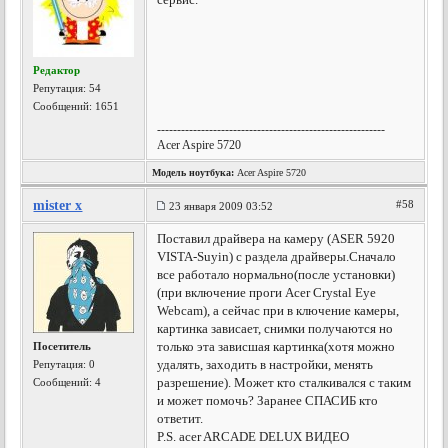
Редактор
Репутация:
54
Сообщений: 1651
---------------------------------------------------------
Acer Aspire 5720
Модель ноутбука:
Acer Aspire 5720
mister x
#58
23 января 2009 03:52
Поставил драйвера на камеру (ASER 5920
VISTA-Suyin) с раздела драйверы.Сначало
все работало нормально(после установки)
(при включение проги Acer Crystal Eye
Webcam), а сейчас при в ключение камеры,
картинка зависает, снимки получаются но
только эта зависшая картинка(хотя можно
Посетитель
удалять, заходить в настройки, менять
Репутация:
0
разрешение). Может кто сталкивался с таким
Сообщений: 4
и может помочь? Заранее СПАСИБ кто
ответит.
P.S. acer ARCADE DELUX ВИДЕО