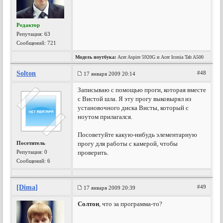
Редактор
Репутация:
63
Сообщений: 721
Модель ноутбука:
Acer Aspire 5920G и Acer Iconia Tab A500
Solton
#48
17 января 2009 20:14
Записываю с помощью проги, которая вместе
с Вистой шла. Я эту прогу выковырял из
установочного диска Висты, который с
ноутом прилагался.
Посоветуйте какую-нибудь элементарную
Посетитель
прогу для работы с камерой, чтобы
Репутация:
0
проверить.
Сообщений: 6
[Dima]
#49
17 января 2009 20:39
Солтон
, что за программа-то?