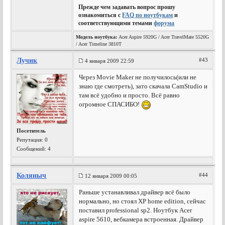
Прежде чем задавать вопрос прошу
ознакомиться с
FAQ по ноутбукам
и
соответствующими темами
форума
Модель ноутбука:
Acer Aspire 5920G / Acer TravelMate 5520G
/ Acer Timeline 3810T
Лучик
#43
4 января 2009 22:59
Через Movie Maker не получилось(или не
знаю где смотреть), зато скачала CamStudio и
там всё удобно и просто. Всё равно
огромное СПАСИБО!
Посетитель
Репутация:
0
Сообщений: 4
Коляныч
#44
12 января 2009 00:05
Раньше устанавливал драйвер всё было
нормально, но стоял XP home edition, сейчас
поставил professional sp2. Ноутбук Acer
aspire 5610, вебкамера встроенная. Драйвер