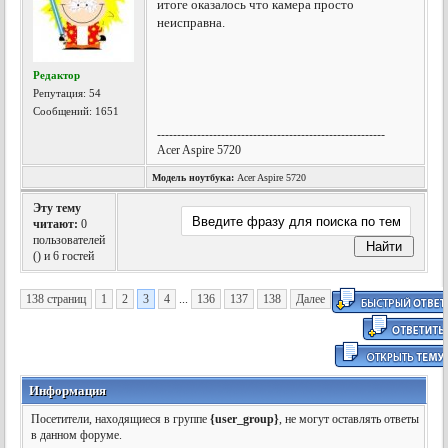
итоге оказалось что камера просто
неисправна.
Редактор
Репутация:
54
Сообщений: 1651
---------------------------------------------------------
Acer Aspire 5720
Модель ноутбука:
Acer Aspire 5720
Эту тему
читают:
0
пользователей
(
) и 6 гостей
138 страниц
1
2
3
4
...
136
137
138
Далее
Информация
Посетители, находящиеся в группе
{user_group}
, не могут оставлять ответы
в данном форуме.