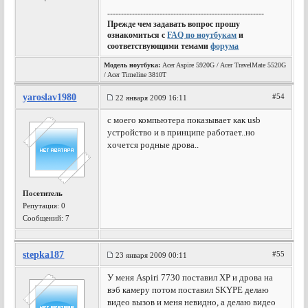
---------------------------------------------------------
Прежде чем задавать вопрос прошу
ознакомиться с
FAQ по ноутбукам
и
соответствующими темами
форума
Модель ноутбука:
Acer Aspire 5920G / Acer TravelMate 5520G
/ Acer Timeline 3810T
yaroslav1980
#54
22 января 2009 16:11
с моего компьютера показывает как usb
устройство и в принципе работает..но
хочется родные дрова..
Посетитель
Репутация:
0
Сообщений: 7
stepka187
#55
23 января 2009 00:11
У меня Aspiri 7730 поставил XP и дрова на
вэб камеру потом поставил SKYPE делаю
видео вызов и меня невидно, а делаю видео