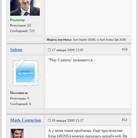
Редактор
Репутация:
63
Сообщений: 721
Модель ноутбука:
Acer Aspire 5920G и Acer Iconia Tab A500
Solton
#50
17 января 2009 21:01
"Play Camera" называется...
Посетитель
Репутация:
0
Сообщений: 6
Mark Centurion
#51
18 января 2009 15:57
А у меня такая проблема: Ещё при покупке
бука (4920G) камера оказалась нерабочей. На