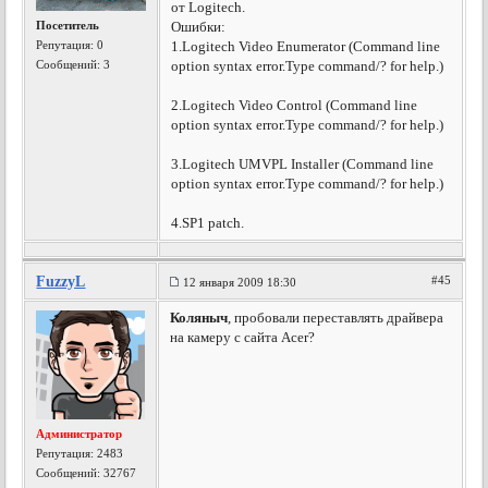
от Logitech.
Посетитель
Ошибки:
Репутация:
0
1.Logitech Video Enumerator (Command line
Сообщений: 3
option syntax error.Type command/? for help.)
2.Logitech Video Control (Command line
option syntax error.Type command/? for help.)
3.Logitech UMVPL Installer (Command line
option syntax error.Type command/? for help.)
4.SP1 patch.
FuzzyL
#45
12 января 2009 18:30
Коляныч
, пробовали переставлять драйвера
на камеру с сайта Acer?
Администратор
Репутация:
2483
Сообщений: 32767