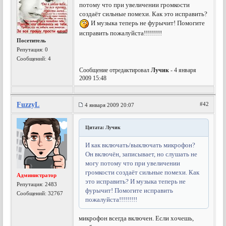
потому что при увеличении громкости
создаёт сильные помехи. Как это исправить?
И музыка теперь не фурычит! Помогите
исправить пожалуйста!!!!!!!!!
Посетитель
Репутация:
0
Сообщений: 4
Сообщение отредактировал
Лучик
- 4 января
2009 15:48
FuzzyL
#42
4 января 2009 20:07
Цитата: Лучик
И как включать/выключать микрофон?
Он включён, записывает, но слушать не
могу потому что при увеличении
громкости создаёт сильные помехи. Как
Администратор
это исправить? И музыка теперь не
Репутация:
2483
фурычит! Помогите исправить
Сообщений: 32767
пожалуйста!!!!!!!!!
микрофон всегда включен. Если хочешь,