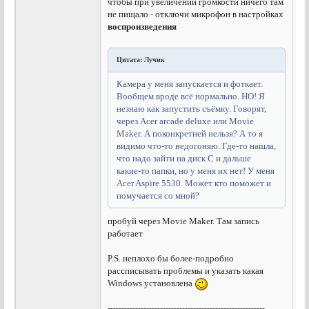
чтобы при увеличении громкости ничего там
не пищало - отключи микрофон в настройках
воспроизведения
Цитата: Лучик
Камера у меня запускается и фоткает.
Вообщем вроде всё нормально. НО! Я
незнаю как запустить съёмку. Говорят,
через Acer arcade deluxe или Movie
Maker. А поконкретней нельзя? А то я
видимо что-то недогоняю. Где-то нашла,
что надо зайти на диск С и дальше
какие-то папки, но у меня их нет! У меня
Acer Aspire 5530. Может кто поможет и
помучается со мной?
пробуй через Movie Maker. Там запись
работает
P.S. неплохо бы более-подробно
рассписывать проблемы и указать какая
Windows установлена
---------------------------------------------------------