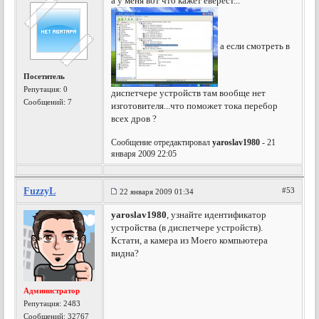
а у меня вот что кажет еверест...
а если смотреть в
Посетитель
Репутация:
0
диспетчере устройств там вообще нет
Сообщений: 7
изготовителя...что поможет тока перебор
всех дров ?
Сообщение отредактировал
yaroslav1980
- 21
января 2009 22:05
FuzzyL
#53
22 января 2009 01:34
yaroslav1980
, узнайте идентификатор
устройства (в диспетчере устройств).
Кстати, а камера из Моего компьютера
видна?
Администратор
Репутация:
2483
Сообщений: 32767