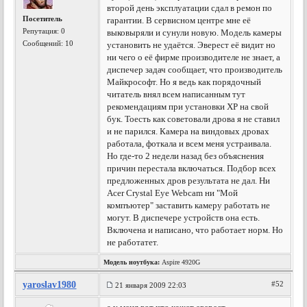
второй день эксплуатации сдал в ремон по
Посетитель
гарантии. В сервисном центре мне её
Репутация:
0
выковыряли и сунули новую. Модель камеры
Сообщений: 10
установить не удаётся. Эверест её видит но
ни чего о её фирме производителе не знает, а
диспечер задач сообщает, что производитель
Майкрософт. Но я ведь как порядочный
читатель внял всем написанным тут
рекомендациям при установки ХР на свой
бук. Тоесть как советовали дрова я не ставил
и не парился. Камера на виндовых дровах
работала, фоткала и всем меня устраивала.
Но где-то 2 недели назад без объяснения
причин перестала включаться. Подбор всех
предложенных дров результата не дал. Ни
Acer Crystal Eye Webcam ни "Мой
компъютер" заставить камеру работать не
могут. В диспечере устройств она есть.
Включена и написано, что работает норм. Но
не работатет.
Модель ноутбука:
Aspire 4920G
yaroslav1980
#52
21 января 2009 22:03