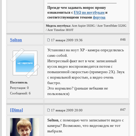
---------------------------------------------------------
Прежде чем задавать вопрос прошу
ознакомиться с
FAQ по ноутбукам
и
соответствующими темами
форума
Модель ноутбука:
Acer Aspire 5920G / Acer TravelMate 5520G
/ Acer Timeline 3810T
Solton
#46
17 января 2009 19:36
Установил на ноут XP - камера определилась
само собой.
Интересный факт вот в чем: записанный
кусок видео воспроизводится потом с
повышенной скоростью (примерно 2X). Звук
с нормальной коростью, а видео очень
Посетитель
быстро.
Репутация:
0
Это нормално? (раньше вебками не
Сообщений: 6
пользовался)
[Dima]
#47
17 января 2009 20:00
Solton
, с помощью чего записываете видео с
камеры? Возможно, что видеокодек не тот
выбрали.