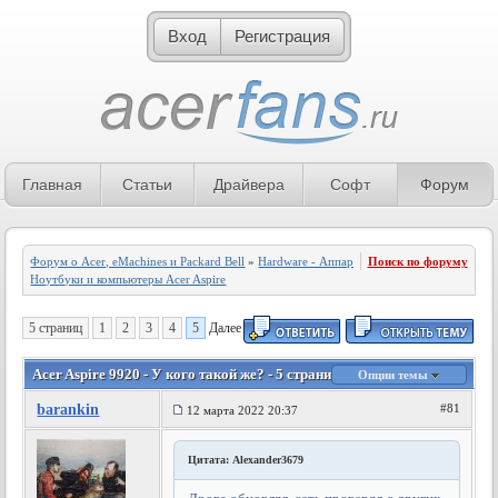
Вход
Регистрация
Главная
Статьи
Драйвера
Софт
Форум
Форум о Acer, eMachines и Packard Bell
»
Hardware - Аппаратное обеспечение
Поиск по форуму
»
Ноутбуки и компьютеры Acer Aspire
5 страниц
1
2
3
4
5
Далее
Acer Aspire 9920 - У кого такой же? - 5 страница
Опции темы
barankin
#81
12 марта 2022 20:37
Цитата: Alexander3679