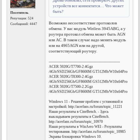
Дрова обновлял, сеть проверял-с других
устройств все коннектится… Что может
быть?
Посетитель
Репутация:
524
Возможно несоответствие протоколов
Сообщений: 4447
обмена. У вас модуль Wiriless 3945ABG, а у
роутера протокол обмена может быть AGN
или AC. В таком случае надо менять модуль
или на 4965AGN или на другой,
соответствующий роутеру.
---------------------------------------------------------
ACER 5920G/T7700-2.4Ggz
/4Gb/SSD256Gb/GF8600M GT512Mb/W10x64Pro
ACER 5920G/T8300-2.4Ggz
/4Gb/SSD256Gb/GF8600M GS512Mb/W10x64Pro
ACER 5920G/T7500-2.2Ggz
/4Gb/SSD256Gb/GF8600M GT512Mb/W10x64Pro
Windows 11 - Решение проблем с установкой и
настройкой. http://acerfans.ru/forum/topic_11221
Наши результаты в CineBench. - Здесь
выкладываем результаты в CineBench.
http://acerfans.ru/forum/topic_10970
Наши результаты в WinAero WEI - Результаты
тестирования. http://acerfans.ru/forum/topic_10985
Экраны блокировки Windows 10.