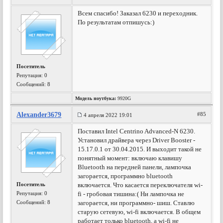
Всем спасибо! Заказал 6230 и переходник.
По результатам отпишусь:)
Посетитель
Репутация:
0
Сообщений: 8
Модель ноутбука:
9920G
Alexander3679
#85
4 апреля 2022 19:01
Поставил Intel Centrino Advanced-N 6230.
Установил драйвера через Driver Booster -
15.17.0.1 от 30.04.2015. И выходит такой не
понятный момент: включаю клавишу
Bluetooth на передней панели, лампочка
загорается, программно bluetooth
Посетитель
включается. Что касается переключателя wi-
Репутация:
0
fi - гробовая тишина:( Ни лампочка не
Сообщений: 8
загорается, ни программно- шиш. Ставлю
старую сетевую, wi-fi включается. В общем
работает только bluetooth, а wi-fi не