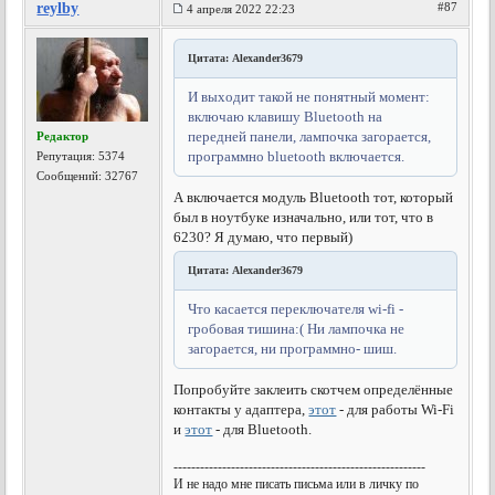
reylby
#87
4 апреля 2022 22:23
Цитата: Alexander3679
И выходит такой не понятный момент:
включаю клавишу Bluetooth на
передней панели, лампочка загорается,
Редактор
программно bluetooth включается.
Репутация:
5374
Сообщений: 32767
А включается модуль Bluetooth тот, который
был в ноутбуке изначально, или тот, что в
6230? Я думаю, что первый)
Цитата: Alexander3679
Что касается переключателя wi-fi -
гробовая тишина:( Ни лампочка не
загорается, ни программно- шиш.
Попробуйте заклеить скотчем определённые
контакты у адаптера,
этот
- для работы Wi-Fi
и
этот
- для Bluetooth.
---------------------------------------------------------
И не надо мне писать письма или в личку по