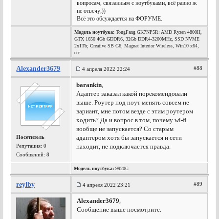
вопросам, связанным с ноутбуками, всё равно ж
не отвечу;))
Всё это обсуждается на ФОРУМЕ.
Модель ноутбука:
TongFang GK7NP5R: AMD Ryzen 4800H,
GTX 1650 4Gb GDDR6, 32Gb DDR4-3200MHz, SSD NVME
2x1Tb; Creative SB G6, Magnat Interior Wireless, Win10 x64,
etc.
Alexander3679
#88
4 апреля 2022 22:24
barankin
,
Адаптер заказал какой порекомендовали
выше. Роутер под ноут менять совсем не
вариант, мне потом везде с этим роутером
ходить? Да и вопрос в том, почему wi-fi
вообще не запускается? Со старым
Посетитель
адаптером хотя бы запускается и сети
Репутация:
0
находит, не подключается правда.
Сообщений: 8
Модель ноутбука:
9920G
reylby
#89
4 апреля 2022 23:21
Alexander3679
,
Сообщение выше посмотрите.