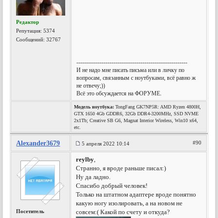
Редактор
Репутация:
5374
Сообщений: 32767
---------------------------------------------------------
И не надо мне писать письма или в личку по
вопросам, связанным с ноутбуками, всё равно ж
не отвечу;))
Всё это обсуждается на ФОРУМЕ.
Модель ноутбука:
TongFang GK7NP5R: AMD Ryzen 4800H,
GTX 1650 4Gb GDDR6, 32Gb DDR4-3200MHz, SSD NVME
2x1Tb; Creative SB G6, Magnat Interior Wireless, Win10 x64,
etc.
Alexander3679
#90
5 апреля 2022 10:14
reylby
,
Странно, я вроде раньше писал:)
Ну да ладно.
Спасибо добрый человек!
Только на штатном адаптере вроде понятно
какую ногу изолировать, а на новом не
Посетитель
совсем:( Какой по счету и откуда?