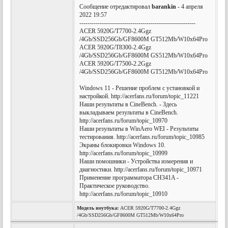
Сообщение отредактировал
barankin
- 4 апреля
2022 19:57
---------------------------------------------------------
ACER 5920G/T7700-2.4Ggz
/4Gb/SSD256Gb/GF8600M GT512Mb/W10x64Pro
ACER 5920G/T8300-2.4Ggz
/4Gb/SSD256Gb/GF8600M GS512Mb/W10x64Pro
ACER 5920G/T7500-2.2Ggz
/4Gb/SSD256Gb/GF8600M GT512Mb/W10x64Pro
Windows 11 - Решение проблем с установкой и
настройкой. http://acerfans.ru/forum/topic_11221
Наши результаты в CineBench. - Здесь
выкладываем результаты в CineBench.
http://acerfans.ru/forum/topic_10970
Наши результаты в WinAero WEI - Результаты
тестирования. http://acerfans.ru/forum/topic_10985
Экраны блокировки Windows 10.
http://acerfans.ru/forum/topic_10999
Наши помошники - Устройства измерения и
диагностики. http://acerfans.ru/forum/topic_10971
Применение программатора CH341A -
Практическое руководство.
http://acerfans.ru/forum/topic_10910
Модель ноутбука:
ACER 5920G/T7700-2.4Ggz
/4Gb/SSD256Gb/GF8600M GT512Mb/W10x64Pro