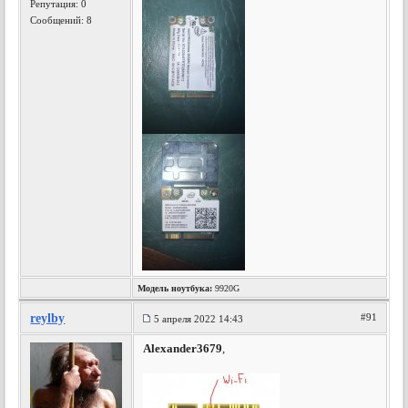
Репутация:
0
Сообщений: 8
Модель ноутбука:
9920G
reylby
#91
5 апреля 2022 14:43
Alexander3679
,