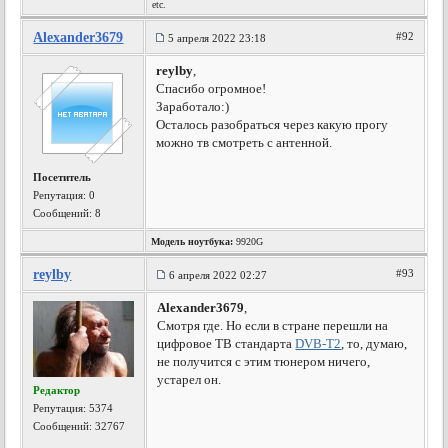
etc.
Alexander3679
#92
5 апреля 2022 23:18
reylby
,
Спасибо огромное!
Заработало:)
Осталось разобраться через какую прогу
можно тв смотреть с антенной.
Посетитель
Репутация:
0
Сообщений: 8
Модель ноутбука:
9920G
reylby
#93
6 апреля 2022 02:27
Alexander3679
,
Смотря где. Но если в стране перешли на
цифровое ТВ стандарта
DVB-T2
, то, думаю,
не получится с этим тюнером ничего,
устарел он.
Редактор
Репутация:
5374
Сообщений: 32767