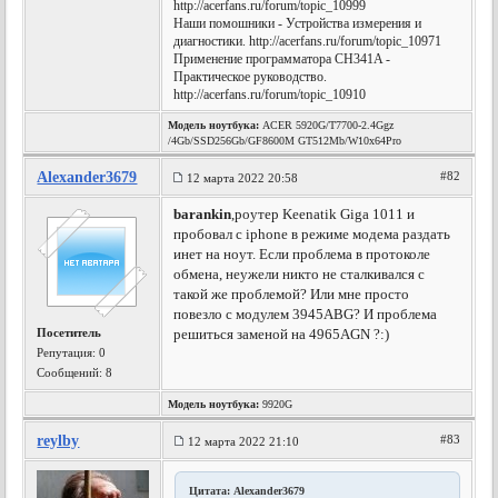
http://acerfans.ru/forum/topic_10999
Наши помошники - Устройства измерения и
диагностики. http://acerfans.ru/forum/topic_10971
Применение программатора CH341A -
Практическое руководство.
http://acerfans.ru/forum/topic_10910
Модель ноутбука:
ACER 5920G/T7700-2.4Ggz
/4Gb/SSD256Gb/GF8600M GT512Mb/W10x64Pro
Alexander3679
#82
12 марта 2022 20:58
barankin
,роутер Keenatik Giga 1011 и
пробовал с iphone в режиме модема раздать
инет на ноут. Если проблема в протоколе
обмена, неужели никто не сталкивался с
такой же проблемой? Или мне просто
повезло с модулем 3945ABG? И проблема
Посетитель
решиться заменой на 4965AGN ?:)
Репутация:
0
Сообщений: 8
Модель ноутбука:
9920G
reylby
#83
12 марта 2022 21:10
Цитата: Alexander3679