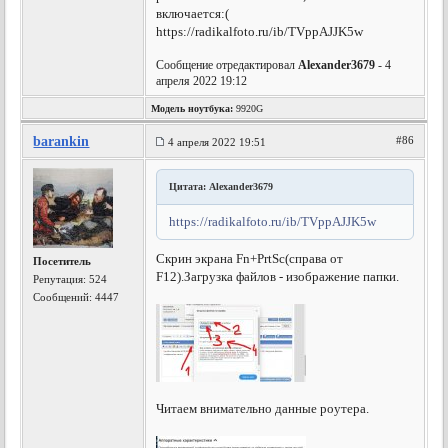
включается:(
https://radikalfoto.ru/ib/TVppAJJK5w
Сообщение отредактировал
Alexander3679
- 4
апреля 2022 19:12
Модель ноутбука:
9920G
barankin
#86
4 апреля 2022 19:51
Цитата: Alexander3679
https://radikalfoto.ru/ib/TVppAJJK5w
Скрин экрана Fn+PrtSc(справа от
Посетитель
F12).Загрузка файлов - изображение папки.
Репутация:
524
Сообщений: 4447
Читаем внимательно данные роутера.