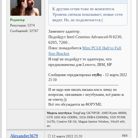
К другим сетям тоже не конектится.
Уровень сигнала показывает, новые сети
видит. Но, не подключается:(
Редактор
Репутация:
5374
Сообщений: 32767
Замените адаптер.
Подойдут Intel Centrino Advanced-N 6230,
6205, 7260...
Плюс понадобится
Mini PCI-E Half to Full
Size Bracket
И ещё не подойдут те адаптеры, что
предназначены для Lenovo, IBM, HP
Сообщение отредактировал
reylby
- 12 марта 2022
21:10
---------------------------------------------------------
И не надо мне писать письма или в личку по
вопросам, связанным с ноутбуками, всё равно ж
не отвечу;))
Всё это обсуждается на ФОРУМЕ.
Модель ноутбука:
TongFang GK7NP5R: AMD Ryzen 4800H,
GTX 1650 4Gb GDDR6, 32Gb DDR4-3200MHz, SSD NVME
2x1Tb; Creative SB G6, Magnat Interior Wireless, Win10 x64,
etc.
Alexander3679
#84
12 марта 2022 21:31