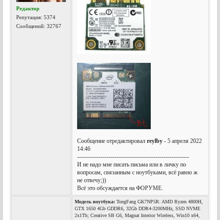
Редактор
Репутация:
5374
Сообщений: 32767
Сообщение отредактировал
reylby
- 5 апреля 2022
14:46
---------------------------------------------------------
И не надо мне писать письма или в личку по
вопросам, связанным с ноутбуками, всё равно ж
не отвечу;))
Всё это обсуждается на ФОРУМЕ.
Модель ноутбука:
TongFang GK7NP5R: AMD Ryzen 4800H,
GTX 1650 4Gb GDDR6, 32Gb DDR4-3200MHz, SSD NVME
2x1Tb; Creative SB G6, Magnat Interior Wireless, Win10 x64,