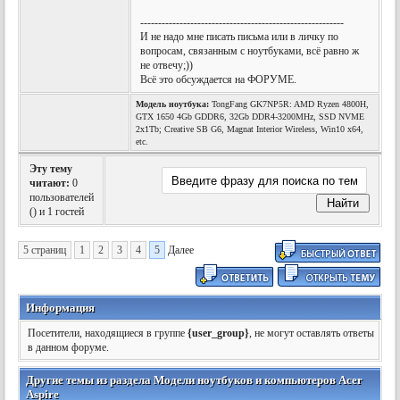
---------------------------------------------------------
И не надо мне писать письма или в личку по
вопросам, связанным с ноутбуками, всё равно ж
не отвечу;))
Всё это обсуждается на ФОРУМЕ.
Модель ноутбука:
TongFang GK7NP5R: AMD Ryzen 4800H,
GTX 1650 4Gb GDDR6, 32Gb DDR4-3200MHz, SSD NVME
2x1Tb; Creative SB G6, Magnat Interior Wireless, Win10 x64,
etc.
Эту тему
читают:
0
пользователей
(
) и 1 гостей
5 страниц
1
2
3
4
5
Далее
Информация
Посетители, находящиеся в группе
{user_group}
, не могут оставлять ответы
в данном форуме.
Другие темы из раздела Модели ноутбуков и компьютеров Acer
Aspire