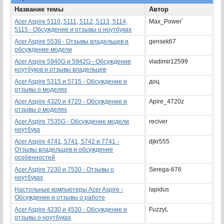
Название темы
Автор
Acer Aspire 5110, 5111, 5112, 5113, 5114,
Max_Power`
5115 - Обсуждение и отзывы о ноутбуках
Acer Aspire 5536 - Отзывы владельцев и
gensek67
обсуждение модели
Acer Aspire 5940G и 5942G - Обсуждение
vladimir12599
ноутбуков и отзывы владельцев
Acer Aspire 5315 и 5715 - Обсуждение и
доц
отзывы о моделях
Acer Aspire 4320 и 4720 - Обсуждение и
Apire_4720z
отзывы о моделях
Acer Aspire 7535G - Обсуждение модели
reciver
ноутбука
Acer Aspire 4741, 5741, 5742 и 7741 -
djkr555
Отзывы владельцев и обсуждение
особенностей
Acer Aspire 7230 и 7530 - Отзывы о
Serega-676
ноутбуках
Настольные компьютеры Acer Aspire -
lapidus
Обсуждение и отзывы о работе
Acer Aspire 4230 и 4530 - Обсуждение и
FuzzyL
отзывы о ноутбуках