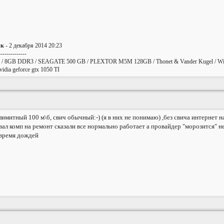
ик
- 2 декабря 2014 20:23
--------------
/ 8GB DDR3 / SEAGATE 500 GB / PLEXTOR M5M 128GB / Thonet & Vander Kugel / Win
ia geforce gtx 1050 TI
лимитный 100 м\б, свич обычный:-) (я в них не понимаю) ,без свича интерн
вал комп на ремонт сказали все нормально работает а провайдер "морозится" н
 время дождей