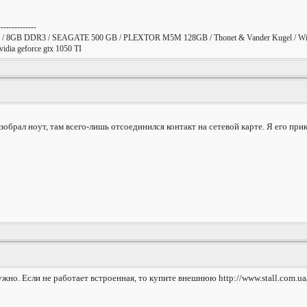
--------------
/ 8GB DDR3 / SEAGATE 500 GB / PLEXTOR M5M 128GB / Thonet & Vander Kugel / Win
ia geforce gtx 1050 TI
азобрал ноут, там всего-лишь отсоединился контакт на сетевой карте. Я его при
нужно. Если не работает встроенная, то купите внешнюю http://www.stall.com.ua