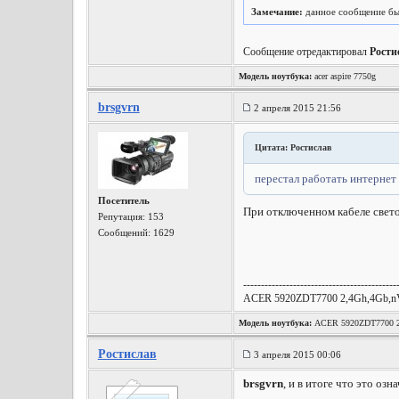
Замечание:
данное сообщение бы
Сообщение отредактировал
Рости
Модель ноутбука:
acer aspire 7750g
brsgvrn
2 апреля 2015 21:56
Цитата: Ростислав
перестал работать интернет
Посетитель
При отключенном кабеле свето
Репутация:
153
Сообщений: 1629
-------------------------------------------
ACER 5920ZDT7700 2,4Gh,4Gb,n
Модель ноутбука:
ACER 5920ZDT7700 2,
Ростислав
3 апреля 2015 00:06
brsgvrn
, и в итоге что это оз