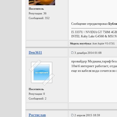
Посетитель
Репутация:
36
Сообщений: 352
Сообщение отредактировал
Бубл
-------------------------------------------
I5 3337U / NVIDIA GT 750M 4GB 
INTEL Kaby Lake G4560 & MSI Nvid
Модель ноутбука:
Acer Aspire V5-572G
Den3611
3 декабря 2014 01:08
провайдер Медиана,тариф без
10м\б интернет работает, отда
еще из кабеля вода сочится во
Посетитель
Репутация:
0
Сообщений: 2
Ростислав
2 апреля 2015 18:59