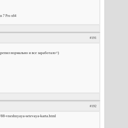
 7 Pro x64
#191
крепил нормально и все заработало=)
#192
/88-vneshnyaya-setevaya-karta.html