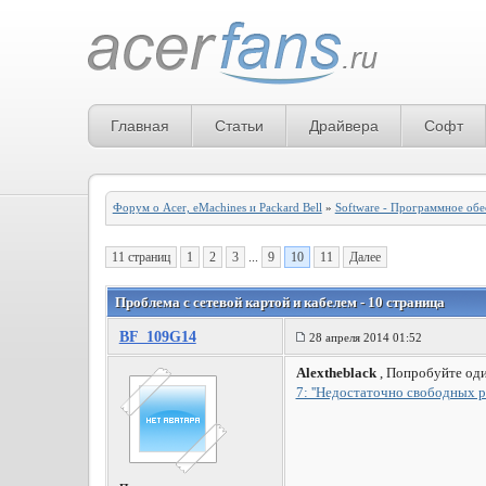
Главная
Статьи
Драйвера
Софт
Форум о Acer, eMachines и Packard Bell
»
Software - Программное обе
11 страниц
1
2
3
...
9
10
11
Далее
Проблема с сетевой картой и кабелем - 10 страница
BF_109G14
28 апреля 2014 01:52
Alextheblack
, Попробуйте оди
7: ''Недостаточно свободных р