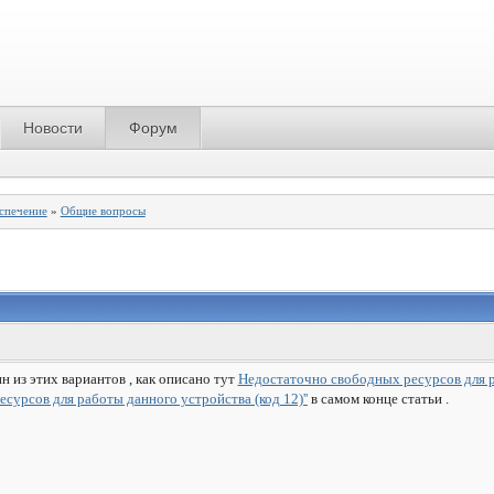
Новости
Форум
спечение
»
Общие вопросы
н из этих вариантов , как описано тут
Недостаточно свободных ресурсов для р
есурсов для работы данного устройства (код 12)''
в самом конце статьи .