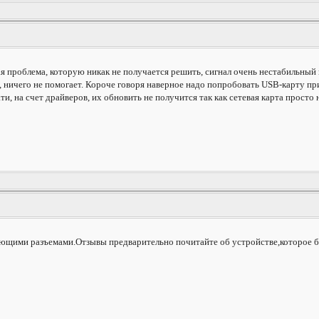
гая проблема, которую никак не получается решить, сигнал очень нестабильный
, ничего не помогает. Короче говоря наверное надо попробовать USB-карту пр
и, на счет драйверов, их обновить не получится так как сетевая карта просто 
ующими разъемами.Отзывы предварительно почитайте об устройстве,которое б