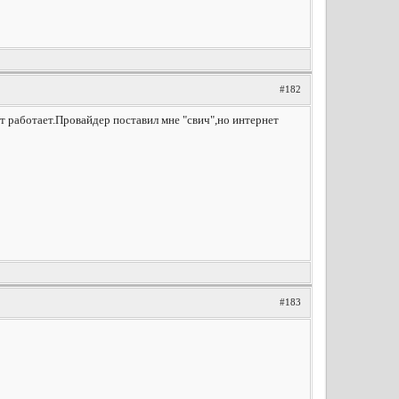
#182
ет работает.Провайдер поставил мне "свич",но интернет
#183