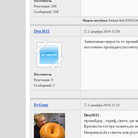
Посетитель
Репутация:
206
Сообщений: 358
Модель ноутбука:
Packard Bell ENTE11
Den3611
2 декабря 2014 15:59
Заявленная скорость от провай
постоянно пропадает,посовету
Посетитель
Репутация:
0
Сообщений: 2
Бублик
2 декабря 2014 21:21
Den3611
,
провайдер , тариф, свитч, где 
Краткость-сестра таланта,но н
Напрямую,без свитча или роу