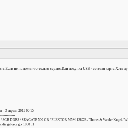
ь.Если не поможет-то только сервис.Или покупка USB - сетевая карта.Хотя луч
ик
- 3 апреля 2015 00:15
--------------
/ 8GB DDR3 / SEAGATE 500 GB / PLEXTOR M5M 128GB / Thonet & Vander Kugel / Win
ia geforce gtx 1050 TI