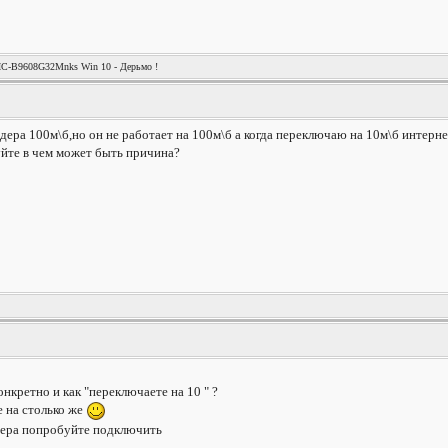
HC-B9608G32Mnks Win 10 - Дерьмо !
дера 100м\б,но он не работает на 100м\б а когда переключаю на 10м\б интерн
йте в чем может быть причина?
конкретно и как "переключаете на 10 " ?
е на столько же
тера попробуйте подключить