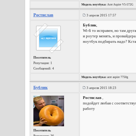
Модель ноутбука:
Acer Aspire V5-572G
Ростислав
3 апреля 2015 17:57
Бублик
,
Wi-fi то исправен, но там дру
и роутер менять, и провайдера
ноутбук подбирать надо? Кстат
Посетитель
Репутация:
1
Сообщений: 4
Модель ноутбука:
acer aspire 7750g
Бублик
3 апреля 2015 18:23
Ростислав
,
подойдет любая с соответств
работу
Посетитель
Репутация:
36