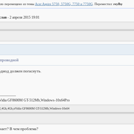
ло перемещено из темы
Acer Aspire 5750, 5750G, 7750 и 7750G
. Переместил:
reylby
слав
- 2 апреля 2015 19:01
 проводной
диод должен погаснуть.
--------------
Vidia GF8600M GT-512Mb,Windows-10x64Pro
4Gh,4Gb,nVidia GF8600M GT-512Mb,Windows-10x64
начает? В чем проблема?