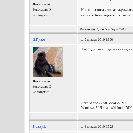
Посетитель
Насчет проца я тоже задумался
Репутация:
3
стоит..и биос один и тот же..т
Сообщений: 13
Модель ноутбука:
Acer Aspire 7738G
XPyZe
3 января 2010 19:36
Хм. С диска вроде ж ставил, та
Посетитель
Репутация:
2
Сообщений: 79
-------------------------------------------
Acer Aspire 7738G-664G50Mi
Windows 7 Ultimate x64 build 7600
FuzzyL
4 января 2010 05:29