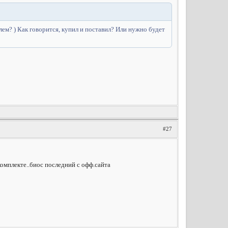
лем? ) Как говорится, купил и поставил? Или нужно будет
#27
омплекте..биос последний с офф.сайта