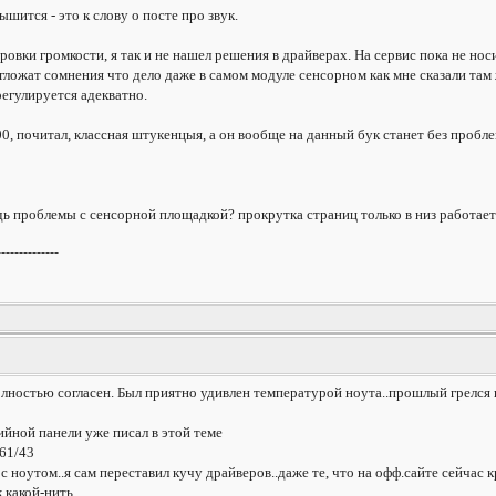
шится - это к слову о посте про звук.
ровки громкости, я так и не нашел решения в драйверах. На сервис пока не носи
 гложат сомнения что дело даже в самом модуле сенсорном как мне сказали там
регулируется адекватно.
0, почитал, классная штукенцыя, а он вообще на данный бук станет без пробле
дь проблемы с сенсорной площадкой? прокрутка страниц только в низ работает и 
--------------
лностью согласен. Был приятно удивлен температурой ноута..прошлый грелся 
йной панели уже писал в этой теме
861/43
 ноутом..я сам переставил кучу драйверов..даже те, что на офф.сайте сейчас к
 какой-нить