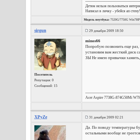
-------------------------------------------
Детям нельзя пользоваться интерне
Написал в личку - убейся ап стену
Модель ноутбука:
7520G/7750G Win7HP
sirgun
29 декабря 2009 18:50
minos66
Попробую позвонить еще раз, 
установим вам жесткий диск с
ЗЫ Не имею привычки хамить, п
Посетитель
Репутация:
0
Сообщений: 15
-------------------------------------------
Acer Aspire 7738G-874G50Mi W7
XPyZe
31 декабря 2009 02:21
Да. По поводу температуры бу
остальными вообще не греется