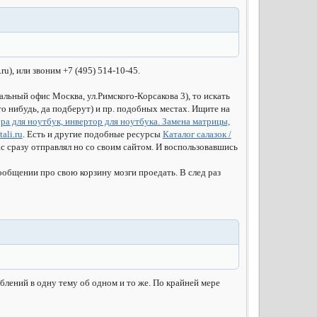
.ru
), или звоним +7 (495) 514-10-45.
льный офис Москва, ул.Римского-Корсакова 3), то искать
о нибудь, да подберут) и пр. подобных местах. Ищите на
ра для ноутбук, инвертор для ноутбука. Замена матрицы,
ali.ru
. Есть и другие подобные ресурсы
Каталог салазок /
ас сразу отправлял но со своим сайтом. И воспользовавшись
сообщении про свою корзину мозги проедать. В след раз
лений в одну тему об одном и то же. По крайней мере