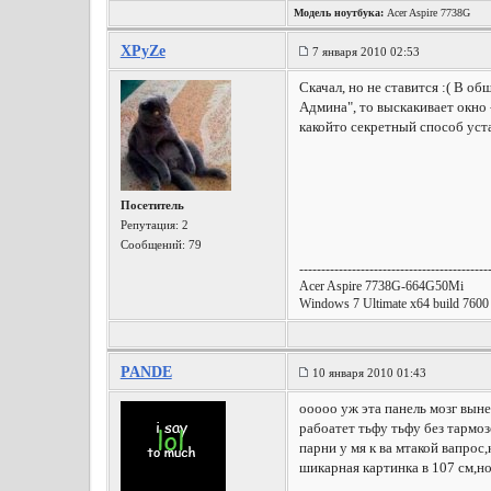
Модель ноутбука:
Acer Aspire 7738G
XPyZe
7 января 2010 02:53
Скачал, но не ставится :( В об
Админа", то выскакивает окно -
какойто секретный способ уста
Посетитель
Репутация:
2
Сообщений: 79
-------------------------------------------
Acer Aspire 7738G-664G50Mi
Windows 7 Ultimate x64 build 7600
PANDE
10 января 2010 01:43
ооооо уж эта панель мозг выне
рабоатет тьфу тьфу без тармоз
парни у мя к ва мтакой вапрос
шикарная картинка в 107 см,но 