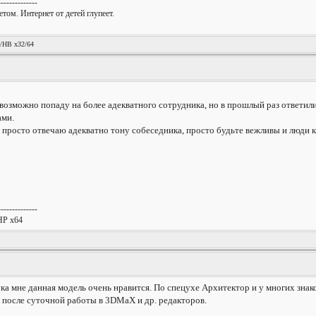
--------------
том. Интернет от детей глупеет.
!
/HB x32/64
возможно попаду на более адекватного сотрудника, но в прошлый раз ответили
ами.
росто отвечаю адекватно тону собеседника, просто будьте вежливы и люди к в
--------------
НP x64
ка мне данная модель очень нравится. По спецухе Архитектор и у многих знак
 после суточной работы в 3DMaX и др. редакторов.