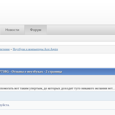
Новости
Форум
спечение
»
Ноутбуки и компьютеры Acer Aspire
 7738G - Отзывы о ноутбуках - 2 страница
 помогать вот таким упертым, до которых доходит туго никакого желания нет...
луйста.