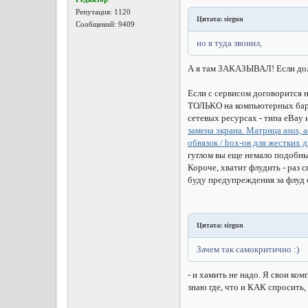
Репутация:
1120
Цитата: sirgun
Сообщений: 9409
но я туда звонил,
А я там ЗАКАЗЫВАЛ! Если долг
Если с сервисом договорится н
ТОЛЬКО на компьютерных барах
сетевых ресурсах - типа eBa
замена экрана. Матрица asus, a
обвязок / box-ов для жестких д
гуглом вы еще немало подобных 
Короче, хватит флудить - раз 
буду предупреждения за флуд 
Цитата: sirgun
Зачем так самокритично :)
- и хамить не надо. Я свои к
знаю где, что и КАК спросить,