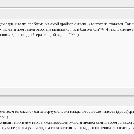
щем одна и та же проблема, чт омой драйвер с диска, что этот не ставятся. Так 
 "мол эта программа работала правильно... или бла бла бла" =( Я так понимаю э
новки данного драйвера "старой версии"??? :)
--------------
сла всем мя спасло только переустановка винды плюс после чипсета (дрова)сраз
ов!=)
,купили телик в нем выход хмди,вообщем купил я провод самый дорогой какой 
звука нет,хотел уже методом тыка выяснить в чем дело но решил спросить у вас гу