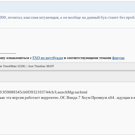
00, почитал, классная штукенцыя, а он вообще на данный бук станет без проб
--------------
ошу ознакомиться с
FAQ по ноутбукам
и соответствующими темами
форума
er TravelMate 5520G / Acer Timeline 3810T
9410.959089345cb0f3932103744cb/LaunchMgr.rar.html
ко эта версия работает корректно..ОС Винда 7 Хоум Премиум x64...идущая в к