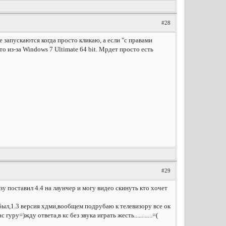
#28
не запускаются когда просто кликаю, а если "с правами
то из-за Windows 7 Ultimate 64 bit. Мрдет просто есть
#29
у поставил 4.4 на лаунчер и могу видео скинуть кто хочет
был,1.3 версия хдми,вообщем подрубаю к телевизору все ок
ру=)жду ответа,в кс без звука играть жесть............=(