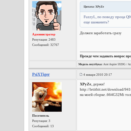
Цитата: XPyZe
FuzzyL, по поводу проца Q90
еще шаманить?
Должен заработать сразу
Администратор
Репутация:
2483
Сообщений: 32767
-------------------------------------------
Прежде чем задавать вопрос пр
Модель ноутбука:
Acer Aspire 5920G / Ac
PsiXTiger
4 января 2010 20:17
XPyZe
, держи!
http://letitbit.net/download/
на моей сборке..664G32Mi толь
Посетитель
Репутация:
3
Сообщений: 13