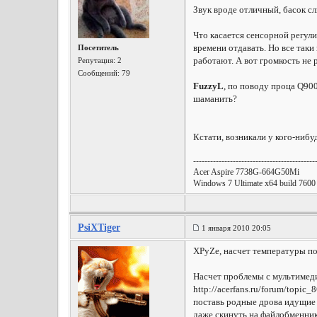
Звук вроде отличный, басок слы
Что касается сенсорной регули
времени отдавать. Но все таки
Посетитель
работают. А вот громкость не 
Репутация:
2
Сообщений: 79
FuzzyL
, по поводу проца Q900
шаманить?
Кстати, возникали у кого-нибу
-------------------------------------------
Acer Aspire 7738G-664G50Mi
Windows 7 Ultimate x64 build 7600
PsiXTiger
1 января 2010 20:05
XPyZe, насчет температуры по
Насчет проблемы с мультимеди
http://acerfans.ru/forum/topic_
поставь родные дрова идущие с
даже скинуть на файлобменник