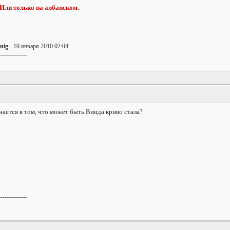
 Или только на албанском.
nig
- 10 января 2010 02:04
--------------
чается в том, что может быть Винда криво стала?
--------------