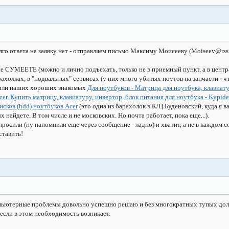
о ответа на заявку нет - отправляем письмо Максиму Моисееву (
Moiseev@rss
е СУМЕЕТЕ (можно и лично подъехать, только не в приемный пункт, а в центра
олках, в "подвальных" сервисах (у них много убитых ноутов на запчасти - чт
y или наших хороших знакомых
Для ноутбуков - Матрица для ноутбука, клавиату
cer. Купить матрицу, клавиатуру, инвертор, блок питания для ноутбука - Kypidet
исков (hdd) ноутбуков Acer
(это одна из барахолок в К/Ц Буденовский, куда я в
найдете. В том числе и не московских. Но почта работает, пока еще...).
спросили (ну напомнили еще через сообщение - ладно) и хватит, а не в каждом 
ставить!
омпьютерные проблемы довольно успешно решаю и без многократных тупых долб
 если в этом необходимость возникает.