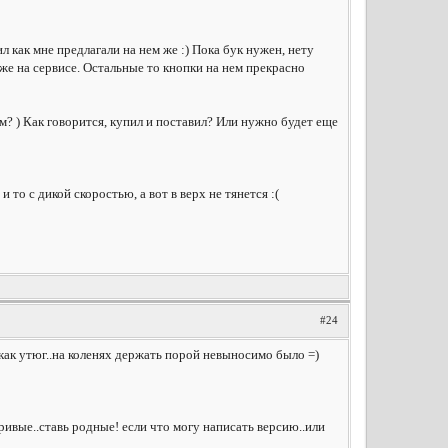
л как мне предлагали на нем же :) Пока бук нужен, нету
 же на сервисе. Остальные то кнопки на нем прекрасно
м? ) Как говорится, купил и поставил? Или нужно будет еще
то с дикой скоростью, а вот в верх не тянется :(
#24
как утюг..на коленях держать порой невыносимо было =)
ривые..ставь родные! если что могу написать версию..или