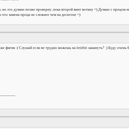
..но это думаю позже проверну..пока второй винт воткну =) Думаю с процом ни
ак что замена проца не сложнее чем на десктопе =)
 же фигня :( Слушай если не трудно можешь на letitbit закинуть? :) Буду очень 
--------------