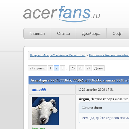
Главная
Статьи
Драйвера
Софт
Форум о Acer, eMachines и Packard Bell
»
Hardware - Аппаратное обе
27 страниц
1
2
3
...
25
26
27
Далее
Acer Aspire 7736, 7736G, 7736Z и 7736ZG, а также 7738 и
minos66
29 декабря 2009 17:51
sirgun
, Честно говоря желание
Цитата: sirgun
если да, дайте адресок пожа
Редактор