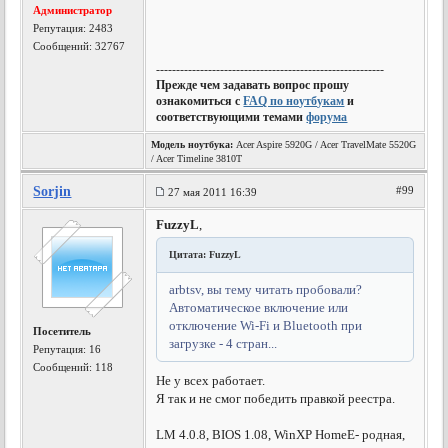
Администратор
Репутация:
2483
Сообщений: 32767
---------------------------------------------------------
Прежде чем задавать вопрос прошу
ознакомиться с
FAQ по ноутбукам
и
соответствующими темами
форума
Модель ноутбука:
Acer Aspire 5920G / Acer TravelMate 5520G
/ Acer Timeline 3810T
Sorjin
#99
27 мая 2011 16:39
FuzzyL
,
Цитата: FuzzyL
arbtsv, вы тему читать пробовали?
Автоматическое включение или
отключение Wi-Fi и Bluetooth при
Посетитель
загрузке - 4 cтран...
Репутация:
16
Сообщений: 118
Не у всех работает.
Я так и не смог победить правкой реестра.
LM 4.0.8, BIOS 1.08, WinXP HomeE- родная,