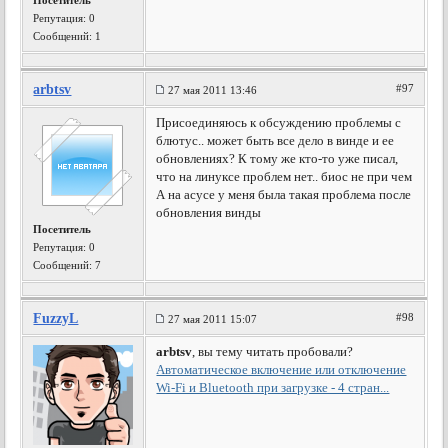
Посетитель
Репутация:
0
Сообщений: 1
arbtsv
#97
27 мая 2011 13:46
Присоединяюсь к обсуждению проблемы с
блютус.. может быть все дело в винде и ее
обновлениях? К тому же кто-то уже писал,
что на линуксе проблем нет.. биос не при чем
А на асусе у меня была такая проблема после
обновления винды
Посетитель
Репутация:
0
Сообщений: 7
FuzzyL
#98
27 мая 2011 15:07
arbtsv
, вы тему читать пробовали?
Автоматическое включение или отключение
Wi-Fi и Bluetooth при загрузке - 4 cтран...