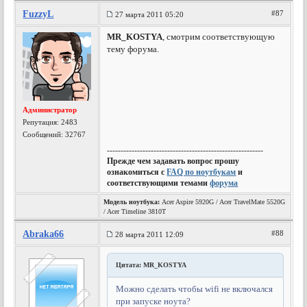
FuzzyL
#87
27 марта 2011 05:20
MR_KOSTYA
, смотрим соответствующую
тему форума.
Администратор
Репутация:
2483
Сообщений: 32767
---------------------------------------------------------
Прежде чем задавать вопрос прошу
ознакомиться с
FAQ по ноутбукам
и
соответствующими темами
форума
Модель ноутбука:
Acer Aspire 5920G / Acer TravelMate 5520G
/ Acer Timeline 3810T
Abraka66
#88
28 марта 2011 12:09
Цитата: MR_KOSTYA
Можно сделать чтобы wifi не включался
при запуске ноута?