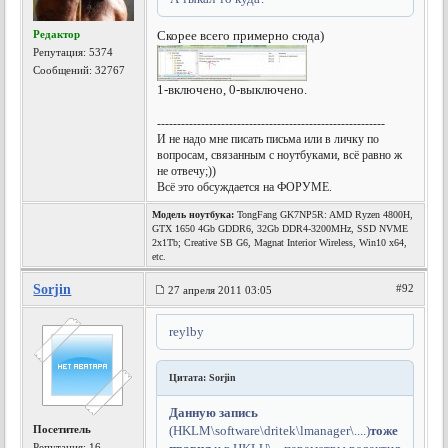
Редактор
Скорее всего примерно сюда)
Репутация:
5374
Сообщений: 32767
1-включено, 0-выключено.
---------------------------------------------------------
И не надо мне писать письма или в личку по
вопросам, связанным с ноутбуками, всё равно ж
не отвечу;))
Всё это обсуждается на ФОРУМЕ.
Модель ноутбука:
TongFang GK7NP5R: AMD Ryzen 4800H,
GTX 1650 4Gb GDDR6, 32Gb DDR4-3200MHz, SSD NVME
2x1Tb; Creative SB G6, Magnat Interior Wireless, Win10 x64,
etc.
Sorjin
#92
27 апреля 2011 03:05
reylby
Цитата: Sorjin
Данную запись
Посетитель
(HKLM\software\dritek\lmanager\....)
тоже
Репутация:
16