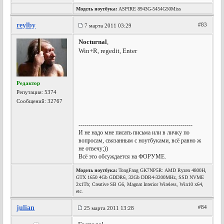
Модель ноутбука:
ASPIRE 8943G-5454G50Miss
reylby
#83
7 марта 2011 03:29
Nocturnal
,
Win+R, regedit, Enter
Редактор
Репутация:
5374
Сообщений: 32767
---------------------------------------------------------
И не надо мне писать письма или в личку по
вопросам, связанным с ноутбуками, всё равно ж
не отвечу;))
Всё это обсуждается на ФОРУМЕ.
Модель ноутбука:
TongFang GK7NP5R: AMD Ryzen 4800H,
GTX 1650 4Gb GDDR6, 32Gb DDR4-3200MHz, SSD NVME
2x1Tb; Creative SB G6, Magnat Interior Wireless, Win10 x64,
etc.
julian
#84
25 марта 2011 13:28