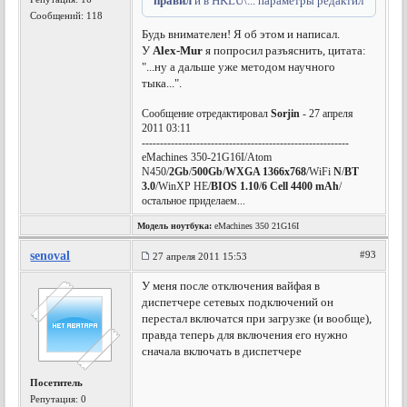
правил
и в HKLU\... параметры редактил
Сообщений: 118
Будь внимателен! Я об этом и написал.
У
Alex-Mur
я попросил разъяснить, цитата:
"...ну а дальше уже методом научного
тыка...".
Сообщение отредактировал
Sorjin
- 27 апреля
2011 03:11
---------------------------------------------------------
eMachines 350-21G16I/Atom
N450/
2Gb
/
500Gb
/
WXGA 1366x768
/WiFi
N
/
BT
3.0
/WinXP HE/
BIOS 1.10
/
6 Cell 4400 mAh
/
остальное приделаем...
Модель ноутбука:
eMachines 350 21G16I
senoval
#93
27 апреля 2011 15:53
У меня после отключения вайфая в
диспетчере сетевых подключений он
перестал включатся при загрузке (и вообще),
правда теперь для включения его нужно
сначала включать в диспетчере
Посетитель
Репутация:
0