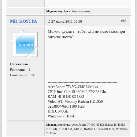
Модель ноутбука:
безлошадный(
MR_KOSTYA
#86
27 марта 2011 03:56
Можно сделать чтобы wifi не включался при
запуске ноута?
Посетитель
Репутация:
-1
Сообщений: 194
---------------------------------------------------------
Acer Aspire 7745G-434G64Mnks
CPU: Intel Core i5 430M 2,27/2.53 Ghz
RAM: 4GB DDR3 1333
Video: ATI Mobility Radeon HD5850
625/800@695/1100 1GB
HDD: 640GB
Windows 7 HP64
Модель ноутбука:
Acer Aspire 7745G-434G64Mnks i5 430M
2,27GHz, 4Gb RAM, 640Gb, Radeon HD 5850m 1Gb, Windows
7 HP64