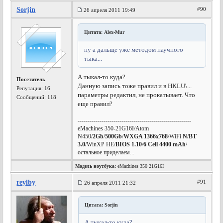
Sorjin
#90
26 апреля 2011 19:49
Цитата: Alex-Mur
ну а дальще уже методом научного
тыка...
А тыкал-то куда?
Посетитель
Данную запись тоже правил и в HKLU\...
Репутация:
16
параметры редактил, не прокатывает. Что
Сообщений: 118
еще правил?
---------------------------------------------------------
eMachines 350-21G16I/Atom
N450/
2Gb
/
500Gb
/
WXGA 1366x768
/WiFi
N
/
BT
3.0
/WinXP HE/
BIOS 1.10
/
6 Cell 4400 mAh
/
остальное приделаем...
Модель ноутбука:
eMachines 350 21G16I
reylby
#91
26 апреля 2011 21:32
Цитата: Sorjin
А тыкал-то куда?