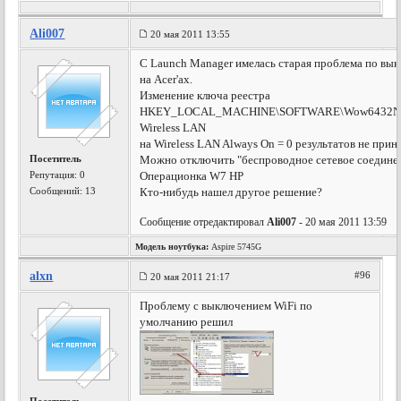
Ali007
20 мая 2011 13:55
С Launch Manager имелась старая проблема по вык
на Acer'ах.
Изменение ключа реестра
HKEY_LOCAL_MACHINE\SOFTWARE\Wow6432Node\
Wireless LAN
на Wireless LAN Always On = 0 результатов не прин
Посетитель
Можно отключить "беспроводное сетевое соединение
Репутация:
0
Операционка W7 HP
Сообщений: 13
Кто-нибудь нашел другое решение?
Сообщение отредактировал
Ali007
- 20 мая 2011 13:59
Модель ноутбука:
Aspire 5745G
alxn
#96
20 мая 2011 21:17
Проблему с выключением WiFi по
умолчанию решил