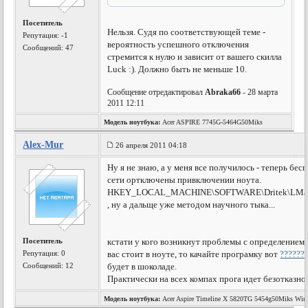
Посетитель
Нельзя. Судя по соответствующей теме -
Репутация:
-1
вероятность успешного отключения
Сообщений: 47
стремится к нулю и зависит от вашего скилла
Luck :). Должно быть не меньше 10.
Сообщение отредактировал
Abraka66
- 28 марта
2011 12:11
Модель ноутбука:
Acer ASPIRE 7745G-5464G50Miks
Alex-Mur
26 апреля 2011 04:18
Ну я не знаю, а у меня все получилось - теперь бе
сети ортключены привключении ноута.
HKEY_LOCAL_MACHINE\SOFTWARE\Dritek\LMana
, ну а дальще уже методом научного тыка...
Посетитель
кстати у кого возникнут проблемы с определением т
Репутация:
0
вас стоит в ноуте, то качайте програмку вот
??????
Сообщений: 12
будет в шоколаде.
Практически на всех компах прога идет безотказно!
Модель ноутбука:
Acer Aspire Timeline X 5820TG 5454g50Miks Win