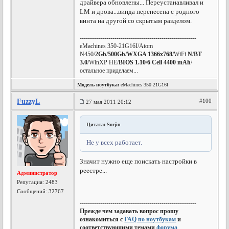
драйвера обновлены... Переустанавливал и
LM и дрова...винда перенесена с родного
винта на другой со скрытым разделом.
---------------------------------------------------------
eMachines 350-21G16I/Atom
N450/
2Gb
/
500Gb
/
WXGA 1366x768
/WiFi
N
/
BT
3.0
/WinXP HE/
BIOS 1.10
/
6 Cell 4400 mAh
/
остальное приделаем...
Модель ноутбука:
eMachines 350 21G16I
FuzzyL
#100
27 мая 2011 20:12
Цитата: Sorjin
Не у всех работает.
Значит нужно еще поискать настройки в
реестре...
Администратор
Репутация:
2483
Сообщений: 32767
---------------------------------------------------------
Прежде чем задавать вопрос прошу
ознакомиться с
FAQ по ноутбукам
и
соответствующими темами
форума