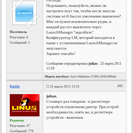
Господа!
Подскажите, пожалуйста, можно ли
настроить ноут так, чтобы после запуска
системы wi-fi был по умолчанию выключен?
Мне он нужен исключительно редко, и
каждый раз его выключать через
Посетитель
LaunchManager "задолбало".
Репутация:
0
Конфигуратор LM, который находится в
Сообщений: 5
папке с установленным LaunchManager не
запускается.
Заранее спасибо!
Сообщение отредактировал
julian
- 25 марта 2011
13:29
Модель ноутбука:
Acer e-Machines G730G-333G50Mnks
kuzia
#85
25 марта 2011 13:31
julian
,
Стопяцот раз говорили - в диспетчере
устройств отключаема даптер. При острой
необходимости, опять же, в деспетчере
устройств - включаем.
Редактор
Репутация:
47
Сообщений: 779