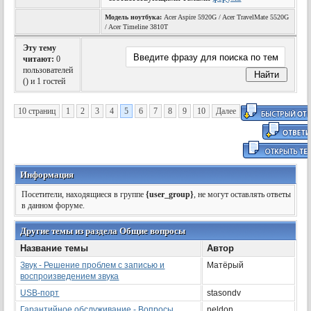
Модель ноутбука:
Acer Aspire 5920G / Acer TravelMate 5520G
/ Acer Timeline 3810T
Эту тему
читают:
0
пользователей
(
) и 1 гостей
10 страниц
1
2
3
4
5
6
7
8
9
10
Далее
Информация
Посетители, находящиеся в группе
{user_group}
, не могут оставлять ответы
в данном форуме.
Другие темы из раздела Общие вопросы
Название темы
Автор
Звук - Решение проблем с записью и
Матёрый
воспроизведением звука
USB-порт
stasondv
Гарантийное обслуживание - Вопросы
neldon