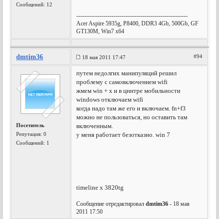
Сообщений: 12
---------------------------------------------------------
Acer Aspire 5935g, P8400, DDR3 4Gb, 500Gb, GF
GT130M, Win7 x64
dmtim36
#94
18 мая 2011 17:47
путем недолгих манипуляций решил
проблему с самовключением wifi
жмем win + x и в цннтре мобильности
windows отключаем wifi
когда надо там же его и включаем. fn+f3
можно не пользоваться, но оставить там
Посетитель
включенным.
Репутация:
0
у меня работает безотказно. win 7
Сообщений: 1
timeline x 3820tg
Сообщение отредактировал
dmtim36
- 18 мая
2011 17:50