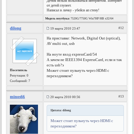
Детям нельзя пользоваться интернетом. Интернет
от детей глупеет.
Написал в личку - убейся ап стену!
Модель ноутбука:
7520G/7750G Win7HP/HB x32/64
dilong
#12
19 марта 2010 23:47
На приставке: Network, Digital Out (optical),
AV multi out, usb
На ноуте вход expressCard/54
А зачем не IEEE1394 ExpressCard, если и так
есть usb?э
Посетитель
Может стоит пульнуть через HDMI с
Репутация:
0
переходником?
Сообщений: 7
minos66
#13
20 марта 2010 00:56
Цитата: dilong
Может стоит пульнуть через HDMI с
переходником?