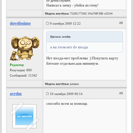
от детей глупеет.
Написал в личку - убейся ап стену!
Модель ноутбука:
7520G/7750G Win7HP/HB x32/64
slovelissimo
#8
9 октября 2009 12:22
Цитата: avrdm
а на этом нет dv входа
Нет входа-нет проблемы :) Покупать карту
fireware отдельно,как минимум.
Редактор
Репутация:
890
Сообщений: 11342
Модель ноутбука:
разные.
avrdm
#9
10 октября 2009 00:14
спосибо всем за помощь