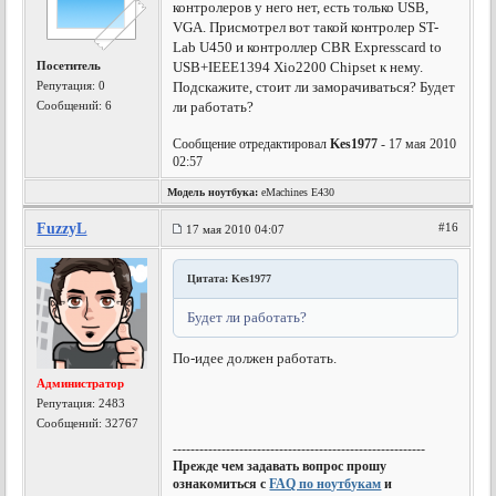
контролеров у него нет, есть только USB,
VGA. Присмотрел вот такой контролер ST-
Lab U450 и контроллер CBR Expresscard to
Посетитель
USB+IEEE1394 Xio2200 Chipset к нему.
Репутация:
0
Подскажите, стоит ли заморачиваться? Будет
Сообщений: 6
ли работать?
Сообщение отредактировал
Kes1977
- 17 мая 2010
02:57
Модель ноутбука:
eMachines E430
FuzzyL
#16
17 мая 2010 04:07
Цитата: Kes1977
Будет ли работать?
По-идее должен работать.
Администратор
Репутация:
2483
Сообщений: 32767
---------------------------------------------------------
Прежде чем задавать вопрос прошу
ознакомиться с
FAQ по ноутбукам
и