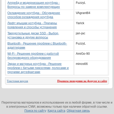
Апгрейд и модернизация ноутбука -
FuzzyL
Вопросы по замене комплектующих
Охлаждение ноутбука - Обсуждение
VAgrant84
способов охлаждения ноутбука
Люфт крышки нотубука - Причины
Yarick
появления и способы устранения
Твердотельные диски SSD - Выбор,
jan-jac
установка и другие вопросы
Bluetooth - Решение проблем с Bluetooth-
FuzzyL
адаптерами
Wi-Fi - Решение проблем с работой
AmiGo-90
беспроводного оборудования
Экран и матрица ноутбука - Решение
minos66
проблем с битыми пикселями, полосами и
прочими артефактами
Текстовая версия
Правила поведения на форуме и сайте
Перепечатка материалов и использование их в любой форме, в том числе и
в электронных СМИ, возможны только при наличии обратной ссылки.
Поиск по сайту
Карта сайта
Обратная связь