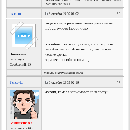
/ Acer Timeline 3810T
avrdm
#3
8 октября 2009 01:02
видеокамера panasonic имеет разъёмы av
in/out, s-video in/out и usb
я пробовал перекинуть видео с камеры на
ноутбук через usb но не получается идут
Посетитель
только фотки
Репутация:
0
заранее спосибо за помощь
Сообщений: 13
Модель ноутбука:
aspire 6930g
FuzzyL
#4
8 октября 2009 02:16
avrdm
, камера записывает на кассету?
Администратор
Репутация:
2483