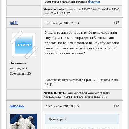
соответствующими темами
форума
Модель ноутбука:
Acer Aspire 5920G / Acer TravelMate 5520G
/ Acer Timeline 3810T
joi11
#17
21 ноября 2010 23:53
У меня возник вопрос насчёт использования
ноутбука как монитора для пс3 это можно
сделать по вай-фаю только на ноутбуках ваио
никто не знает как можно связать их точнее
какое по нужно от сони?
Посетитель
Репутация:
2
Сообщений: 23
Сообщение отредактировал
joi11
- 21 ноября 2010
23:53
Модель ноутбука:
Acer aspire 5101 ;Acer aspire 5551g-
N934G32Mikk 4 ядра 4 гига 320 гигов и видео 1 гиг
minos66
#18
22 ноября 2010 00:55
Цитата: joi11