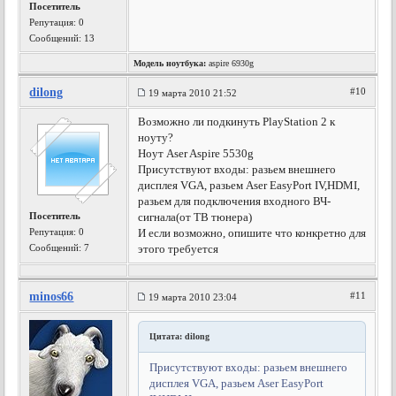
Посетитель
Репутация:
0
Сообщений: 13
Модель ноутбука:
aspire 6930g
dilong
#10
19 марта 2010 21:52
Возможно ли подкинуть PlayStation 2 к
ноуту?
Ноут Aser Aspire 5530g
Присутствуют входы: разьем внешнего
дисплея VGA, разьем Aser EasyPort IV,HDMI,
разьем для подключения входного ВЧ-
Посетитель
сигнала(от ТВ тюнера)
Репутация:
0
И если возможно, опишите что конкретно для
Сообщений: 7
этого требуется
minos66
#11
19 марта 2010 23:04
Цитата: dilong
Присутствуют входы: разьем внешнего
дисплея VGA, разьем Aser EasyPort