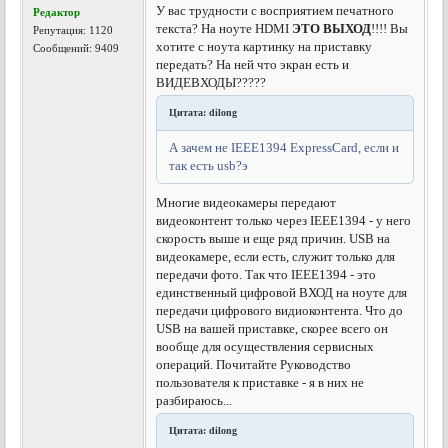
У вас трудности с восприятием печатного
Редактор
текста? На ноуте HDMI
ЭТО ВЫХОД
!!!! Вы
Репутация:
1120
хотите с ноута картинку на приставку
Сообщений: 9409
передать? На ней что экран есть и
ВИДЕВХОДЫ?????
Цитата: dilong
А зачем не IEEE1394 ExpressCard, если и
так есть usb?э
Многие видеокамеры передают
видеоконтент только через IEEE1394 - у него
скорость выше и еще ряд причин. USB на
видеокамере, если есть, служит только для
передачи фото. Так что IEEE1394 - это
единственный цифровой ВХОД на ноуте для
передачи цифрового видиоконтента. Что до
USB на вашей приставке, скорее всего он
вообще для осуществления сервисных
операций. Почитайте Руководство
пользователя к приставке - я в них не
разбираюсь...
Цитата: dilong