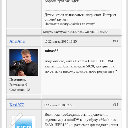
Короче гугл вас ждет...
---------------------------------------------------------
Детям нельзя пользоваться интернетом. Интернет
от детей глупеет.
Написал в личку - убейся ап стену!
Модель ноутбука:
7520G/7750G Win7HP/HB x32/64
AnriAnri
#14
22 марта 2010 18:25
minos66
,
подскажите, какая Express Card IEEE 1394
карта подойдет к модели 5920, два дня рою
по сети, не нахожу конкретного результата ?
Посетитель
Репутация:
0
Сообщений: 38
Kes1977
#15
17 мая 2010 02:53
Возникла необходимость подключения
видеокамеры miniDV к ноутбуку eMachines
E430, IEEE1394 и разъемов для подключения