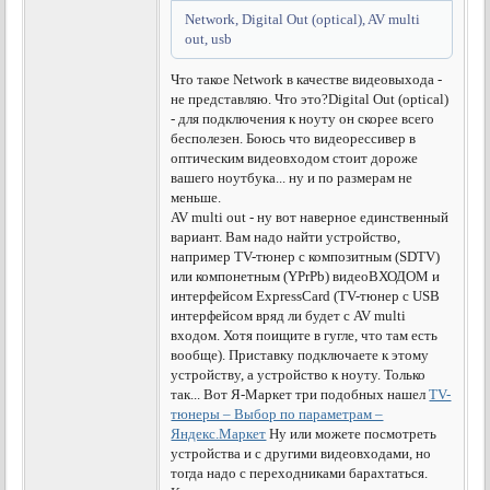
Network, Digital Out (optical), AV multi
out, usb
Что такое Network в качестве видеовыхода -
не представляю. Что это?
Digital Out (optical)
- для подключения к ноуту он скорее всего
бесполезен. Боюсь что видеорессивер в
оптическим видеовходом стоит дороже
вашего ноутбука... ну и по размерам не
меньше.
AV multi out - ну вот наверное единственный
вариант. Вам надо найти устройство,
например ТV-тюнер с композитным (SDTV)
или компонетным (YPrPb) видеоВХОДОМ и
интерфейсом ExpressCard (ТV-тюнер с USB
интерфейсом вряд ли будет с AV multi
входом. Хотя поищите в гугле, что там есть
вообще). Приставку подключаете к этому
устройству, а устройство к ноуту. Только
так... Вот Я-Маркет три подобных нашел
TV-
тюнеры – Выбор по параметрам –
Яндекс.Маркет
Ну или можете посмотреть
устройства и с другими видеовходами, но
тогда надо с переходниками барахтаться.