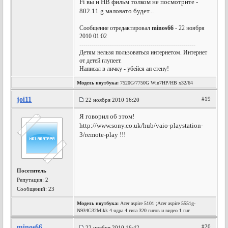
Fi вы и НВ фильм толком не посмотрите -
802.11 g маловато будет...
Сообщение отредактировал
minos66
- 22 ноября
2010 01:02
---------------------------------------------------------
Детям нельзя пользоваться интернетом. Интернет
от детей глупеет.
Написал в личку - убейся ап стену!
Модель ноутбука:
7520G/7750G Win7HP/HB x32/64
joi11
#19
22 ноября 2010 16:20
Я говорил об этом!
http://www.sony.co.uk/hub/vaio-playstation-
3/remote-play !!!
Посетитель
Репутация:
2
Сообщений: 23
Модель ноутбука:
Acer aspire 5101 ;Acer aspire 5551g-
N934G32Mikk 4 ядра 4 гига 320 гигов и видео 1 гиг
minos66
#20
22 ноября 2010 16:42