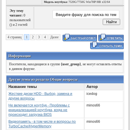
Модель ноутбука:
7520G/7750G Win7HP/HB x32/64
Эту тему
читают:
0
пользователей
(
) и 2 гостей
4 страниц
1
2
3
4
Далее
Информация
Посетители, находящиеся в группе
{user_group}
, не могут оставлять ответы
в данном форуме.
Другие темы из раздела Общие вопросы
Название темы
Автор
Жесткие диски HDD - Выбор, замена и
icedog
другие вопросы
Не включается ноутбук - Проблемы с
minos66
инициализацией ноутбука, когда не
происходит загрузка BIOS
Видеопамять - в том числе и вопросы по
minos66
TurboCache/HyperMemory