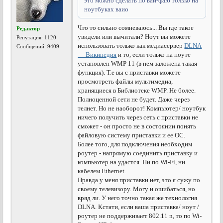
это можно сделать по вай-фаю только на
ноутбуках ваио
Что то сильно сомневаюсь... Вы где такое
Редактор
увидели или вычитали?
Ноут вы можете
Репутация:
1120
использовать только как медиасервер
DLNA
Сообщений: 9409
— Википедия
и то, если только на ноуте
установлен WMP 11 (в нем заложена такая
функция). Т.е вы с приставки можете
просмотреть файлы мультимедиа,
хранящиеся в Библиотеке WMP. Не более.
Полноценной сети не будет. Даже через
телнет. Но не наоборот! Компьютер/ ноутбук
ничего получить через сеть с приставки не
сможет - он просто не в состоянии понять
файловую систему приставки и ее ОС.
Более того, для подключения необходим
роутер - напрямую соединить приставку и
компьютер на удастся. Ни по Wi-Fi, ни
кабелем Ethernet.
Правда у меня приставки нет, это я сужу по
своему телевизору. Могу и ошибаться, но
вряд ли. У него точно такая же технология
DLNA. Кстати, если ваша приставка/ ноут /
роутер не поддерживает 802.11 n, то по Wi-