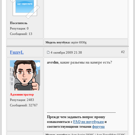
Посетитель
Репутация:
0
Сообщений: 13
Модель ноутбука:
aspire 6930g
FuzzyL
#2
4 октября 2009 21:38
avrdm
, какие разьемы на камере есть?
Администратор
Репутация:
2483
Сообщений: 32767
---------------------------------------------------------
Прежде чем задавать вопрос прошу
ознакомиться с
FAQ по ноутбукам
и
соответствующими темами
форума
Модель ноутбука:
Acer Aspire 5920G / Acer TravelMate 5520G