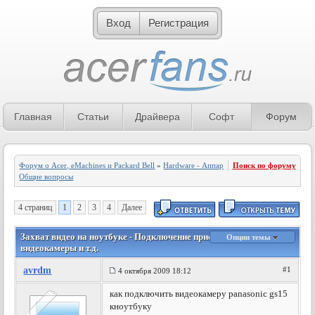
Вход
Регистрация
Главная
Статьи
Драйвера
Софт
Форум
Форум о Acer, eMachines и Packard Bell
»
Hardware - Аппаратное обеспечение
Поиск по форуму
»
Общие вопросы
4 страниц
1
2
3
4
Далее
Захват видео на ноутбуке - Подключение приставки,
Опции темы
видеокамеры и т.д.
avrdm
#1
4 октября 2009 18:12
как подключить видеокамеру panasonic gs15
кноутбуку