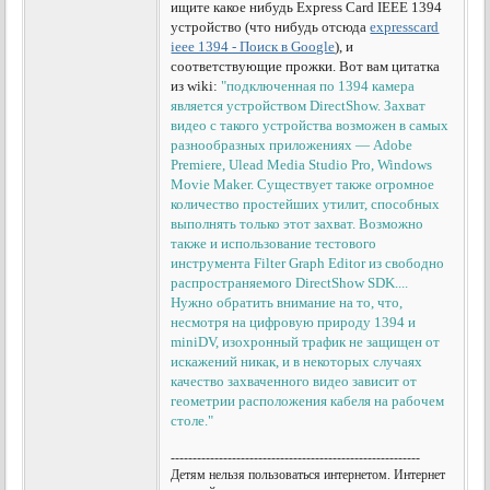
ищите какое нибудь Express Card IEEE 1394
устройство (что нибудь отсюда
expresscard
ieee 1394 - Поиск в Google
), и
соответствующие прожки. Вот вам цитатка
из wiki:
"подключенная по 1394 камера
является устройством DirectShow. Захват
видео с такого устройства возможен в самых
разнообразных приложениях — Adobe
Premiere, Ulead Media Studio Pro, Windows
Movie Maker. Существует также огромное
количество простейших утилит, способных
выполнять только этот захват. Возможно
также и использование тестового
инструмента Filter Graph Editor из свободно
распространяемого DirectShow SDK....
Нужно обратить внимание на то, что,
несмотря на цифровую природу 1394 и
miniDV, изохронный трафик не защищен от
искажений никак, и в некоторых случаях
качество захваченного видео зависит от
геометрии расположения кабеля на рабочем
столе."
---------------------------------------------------------
Детям нельзя пользоваться интернетом. Интернет