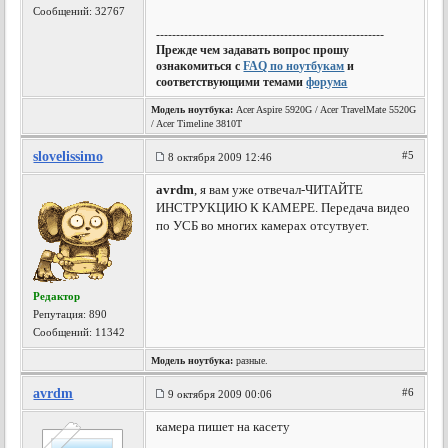
Сообщений: 32767
---------------------------------------------------------
Прежде чем задавать вопрос прошу
ознакомиться с
FAQ по ноутбукам
и
соответствующими темами
форума
Модель ноутбука:
Acer Aspire 5920G / Acer TravelMate 5520G
/ Acer Timeline 3810T
slovelissimo
#5
8 октября 2009 12:46
avrdm
, я вам уже отвечал-ЧИТАЙТЕ
ИНСТРУКЦИЮ К КАМЕРЕ. Передача видео
по УСБ во многих камерах отсутвует.
Редактор
Репутация:
890
Сообщений: 11342
Модель ноутбука:
разные.
avrdm
#6
9 октября 2009 00:06
камера пишет на касету