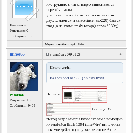
инструкцию я читал видео записывается
через dv выход
у меня остался кабель от старого acer он с
двух концов dv и на acer(acer as5220) был dv
Посетитель
вход ,а на этом нет dv входа(acer as 6930g)
Репутация:
0
Сообщений: 13
Модель ноутбука:
aspire 6930g
minos66
#7
9 октября 2009 01:29
Цитата: avrdm
на acer(acer as5220) был dv вход
Не было!
Редактор
Репутация:
1120
Сообщений: 9409
Вообще DV
выход видеокамеры позволят вам с помощью
интерфейса IEEE 1394 (FireWire) выполнить
искомое действо (но у вас же его нет?) =>