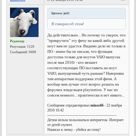
Цитата: joi11
Я говорил об этом!
Да действительно... Но почему то уверен, что
"прикрутить" эту фичу на какой либо другой
Редактор
ноут вам не удастся. Видимо дело не только в
Репутация:
1120
ПО - иначе бы не писали, что функция
Сообщений: 9409
доступна только для ноутов VAIO выпуска
после мая 2010г - кто мешает
соответствующие ПО поставить на ноут
VAIO, выпущенный чуть раньше? Наверняка
там аппаратная поддержка этой фичи. А
вообще вам лучше этот вопрос решать на
форумах владельцев playstation. У нас их
совсем немного... практически и нет никого...
Сообщение отредактировал
minos66
- 22 ноября
2010 16:42
---------------------------------------------------------
Детям нельзя пользоваться интернетом. Интернет
от детей глупеет.
Написал в личку - убейся ап стену!