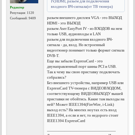
IV,HDMI, разьем для подключения
входного ВЧ-сигнала(от ТВ тюнера)
Редактор
Репутация:
1120
разьем внешнего дисплея VGA - это ВЫХОД
Сообщений: 9409
HDMI - это ВЫХОД
разьем Aser EasyPort IV - из ВХОДОВ на нем
только USB, аудиовходы и LAN
разьем для подключения входного ВЧ-
сигнала - да, вход. Но встроенный
видеотюнер понимает только формат сигнала
DVB-T.
Еще вы забыли ExpressCard - это
двунаправленный порт шины PCI и USB.
Так к чему вы свою приставку подключать
собрались?
Без внешнего устройства, например USB или
ExpressCard TV-тюнера с ВИДЕОВХОДОМ,
соответствующему ВИДЕОВЫХОДУ вышей
приставки не обойтись. Какие там выходы нa
ней? Может IEEE1394(FireWire, i-Link)
выход есть? На многих ноутах есть вход
IEEE1394, а если и нет, то недорого стоит
IEEE1394 ExpressCard
---------------------------------------------------------