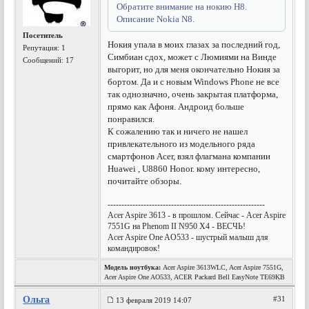
Обратите внимание на нокию Н8.
Описание Nokia N8.
Посетитель
Нокия упала в моих глазах за последний год,
Репутация:
1
Симбиан сдох, может с Люмиями на Винде
Сообщений: 17
выгорит, но для меня окончательно Нокия за
бортом. Да и с новым Windows Phone не все
так однозначно, очень закрытая платформа,
прямо как Афоня. Андроид больше
понравился.
К сожалению так и ничего не нашел
привлекательного из модельного ряда
смартфонов Acer, взял флагмана компании
Huawei , U8860 Honor. кому интересно,
почитайте обзоры.
---------------------------------------------------------
Acer Aspire 3613 - в прошлом. Сейчас - Acer Aspire
7551G на Phenom II N950 X4 - ВЕСЧЬ!
Acer Aspire One AO533 - шустрый малыш для
командировок!
Модель ноутбука:
Acer Aspire 3613WLC, Acer Aspire 7551G,
Acer Aspire One AO533, ACER Packard Bell EasyNote TE69KB
Ольга
#31
13 февраля 2019 14:07