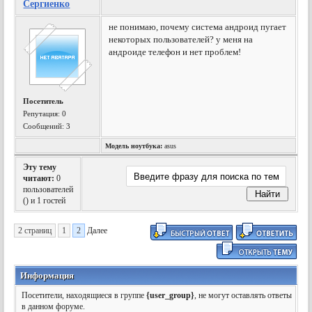
Сергиенко
не понимаю, почему система андроид пугает
некоторых пользователей? у меня на
андроиде телефон и нет проблем!
Посетитель
Репутация:
0
Сообщений: 3
Модель ноутбука:
asus
Эту тему
читают:
0
пользователей
(
) и 1 гостей
2 страниц
1
2
Далее
Информация
Посетители, находящиеся в группе
{user_group}
, не могут оставлять ответы
в данном форуме.