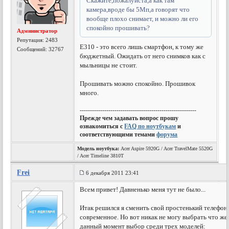
Скажите,пожалуйста,а как там
камера,вроде бы 5Мп,а говорят что
вообще плохо снимает, и можно ли его
спокойно прошивать?
Администратор
Репутация:
2483
Е310 - это всего лишь смартфон, к тому же
Сообщений: 32767
бюджетный. Ожидать от него снимков как с
мыльницы не стоит.
Прошивать можно спокойно. Прошивок
много.
---------------------------------------------------------
Прежде чем задавать вопрос прошу
ознакомиться с
FAQ по ноутбукам
и
соответствующими темами
форума
Модель ноутбука:
Acer Aspire 5920G / Acer TravelMate 5520G
/ Acer Timeline 3810T
Frei
6 декабря 2011 23:41
Всем привет! Давненько меня тут не было...
Итак решился я сменить свой простенький телефон 
современное. Но вот никак не могу выбрать что же 
данный момент выбор среди трех моделей: