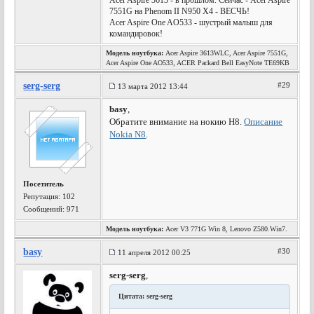
Acer Aspire 3613 - в прошлом. Сейчас - Acer Aspire
7551G на Phenom II N950 X4 - ВЕСЧЬ!
Acer Aspire One AO533 - шустрый малыш для
командировок!
Модель ноутбука:
Acer Aspire 3613WLC, Acer Aspire 7551G,
Acer Aspire One AO533, ACER Packard Bell EasyNote TE69KB
serg-serg
#29
13 марта 2012 13:44
basy
,
Обратите внимание на нокию Н8.
Описание
Nokia N8
.
Посетитель
Репутация:
102
Сообщений: 971
Модель ноутбука:
Acer V3 771G Win 8, Lenovo Z580.Win7.
basy
#30
11 апреля 2012 00:25
serg-serg
,
Цитата: serg-serg