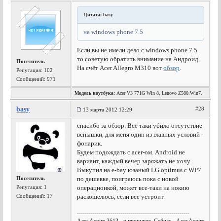
Цитата: basy
на windows phone 7.5
Если вы не имели дело с windows phone 7.5 .
то советую обратить внимание на Андроид.
Посетитель
На счёт Acer Allegro M310 вот
обзор
.
Репутация:
102
Сообщений: 971
Модель ноутбука:
Acer V3 771G Win 8, Lenovo Z580.Win7.
basy
#28
13 марта 2012 12:29
спасибо за обзор. Всё таки убило отсутствие
вспышки, для меня один из главных условий -
фонарик.
Будем подождать с acer-oм. Android не
вариант, каждый вечер заряжать не хочу.
Выкупил на e-bay юзаный LG optimus с WP7
Посетитель
по дешевке, поиграюсь пока с новой
Репутация:
1
операционкой, может все-таки на нокию
Сообщений: 17
раскошелюсь, если все устроит.
---------------------------------------------------------