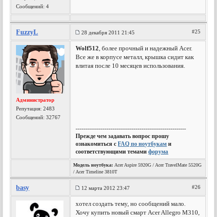
Сообщений: 4
FuzzyL
#25
28 декабря 2011 21:45
Wolf512
, более прочный и надежный Acer.
Все же в корпусе металл, крышка сидит как
влитая после 10 месяцев использования.
Администратор
Репутация:
2483
Сообщений: 32767
---------------------------------------------------------
Прежде чем задавать вопрос прошу
ознакомиться с
FAQ по ноутбукам
и
соответствующими темами
форума
Модель ноутбука:
Acer Aspire 5920G / Acer TravelMate 5520G
/ Acer Timeline 3810T
basy
#26
12 марта 2012 23:47
хотел создать тему, но сообщений мало.
Хочу купить новый смарт Acer Allegro M310,