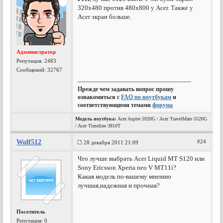
320x480 против 480х800 у Acer. Также у
Acer экран больше.
Администратор
Репутация:
2483
Сообщений: 32767
---------------------------------------------------------
Прежде чем задавать вопрос прошу
ознакомиться с
FAQ по ноутбукам
и
соответствующими темами
форума
Модель ноутбука:
Acer Aspire 5920G / Acer TravelMate 5520G
/ Acer Timeline 3810T
Wolf512
#24
28 декабря 2011 21:09
Что лучше выбрать Acer Liquid MT S120 или
Sony Ericsson Xperia neo V MT11i?
Какая модель по-вашему мнению
лучшая,надежная и прочная?
Посетитель
Репутация:
0