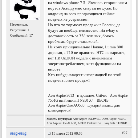
на windows phone 7.5 . Являюсь сторонником
ноутов Acer, думаю смарты не хуже. Но
андроид на всех продающихся сейчас
моделях не устраивает.
Посетитель
Но что-то тормозят продажи в России, да
Репутация:
1
будут ли вообще, неизвестно. На e-bay с
Сообщений: 17
доставкой есть за 358 зеленых, боюсь
проблемы будут с таможней.
Не хочу принципиально Нокию, Lumia 800
дорогая, а 710 не нравится. HTC не вариант,
нет НИ ОДНОЙ модели с вменяемым
энергопотреблением, хотя функционал на
высоте.
Кто-нибудь владеет информацией по этой
модели в плане продаж?
---------------------------------------------------------
Acer Aspire 3613 - в прошлом. Сейчас - Acer Aspire
7551G на Phenom II N950 X4 - ВЕСЧЬ!
Acer Aspire One AO533 - шустрый малыш для
командировок!
Модель ноутбука:
Acer Aspire 3613WLC, Acer Aspire 7551G,
Acer Aspire One AO533, ACER Packard Bell EasyNote TE69KB
serg-serg
#27
13 марта 2012 08:06