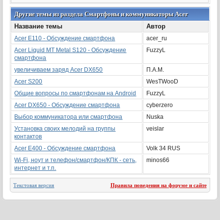
Другие темы из раздела Смартфоны и коммуникаторы Acer
Название темы
Автор
Acer E110 - Обсуждение смартфона
acer_ru
Acer Liquid MT Metal S120 - Обсуждение
FuzzyL
смартфона
увеличиваем заряд Acer DX650
П.А.М.
Acer S200
WesTWooD
Общие вопросы по смартфонам на Android
FuzzyL
Acer DX650 - Обсуждение смартфона
cyberzero
Выбор коммуникатора или смартфона
Nuska
Установка своих мелодий на группы
veislar
контактов
Acer E400 - Обсуждение смартфона
Volk 34 RUS
Wi-Fi, ноут и телефон/смартфон/КПК - сеть,
minos66
интернет и т.п.
Текстовая версия
Правила поведения на форуме и сайте