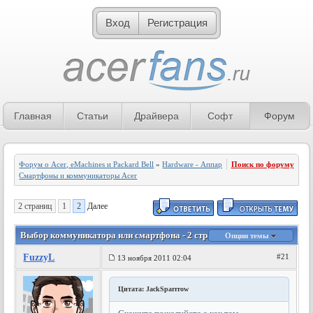
Вход
Регистрация
Главная
Статьи
Драйвера
Софт
Форум
Форум о Acer, eMachines и Packard Bell
»
Hardware - Аппаратное обеспечение
Поиск по форуму
»
Смартфоны и коммуникаторы Acer
2 страниц
1
2
Далее
Выбор коммуникатора или смартфона - 2 страница
Опции темы
FuzzyL
#21
13 ноября 2011 02:04
Цитата: JackSparrrow