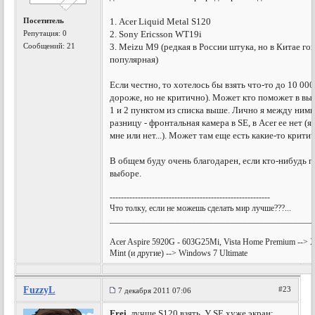
Посетитель
1. Acer Liquid Metal S120
Репутация:
0
2. Sony Ericsson WT19i
Сообщений: 21
3. Meizu M9 (редкая в России штука, но в Китае го
популярная)
Если честно, то хотелось бы взять что-то до 10 00
дороже, но не критично). Может кто поможет в вы
1 и 2 пунктом из списка выше. Лично я между ним
разницу - фронтальная камера в SE, в Acer ее нет (
мне или нет...). Может там еще есть какие-то крити
В общем буду очень благодарен, если кто-нибудь 
выборе.
---------------------------------------------------------
Что толку, если не можешь сделать мир лучше???...
________________________________________________
Acer Aspire 5920G - 603G25Mi, Vista Home Premium --> X
Mint (и другие) --> Windows 7 Ultimate
FuzzyL
#23
7 декабря 2011 07:06
Frei
, лучше S120 взять. У SE хуже экран: