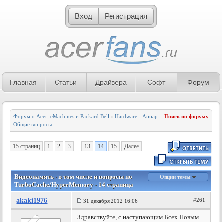
Вход
Регистрация
Главная
Статьи
Драйвера
Софт
Форум
Форум о Acer, eMachines и Packard Bell
»
Hardware - Аппаратное обеспечение
Поиск по форуму
»
Общие вопросы
15 страниц
1
2
3
...
13
14
15
Далее
Видеопамять - в том числе и вопросы по
Опции темы
TurboCache/HyperMemory - 14 страница
akaki1976
#261
31 декабря 2012 16:06
Здравствуйте, с наступающим Всех Новым