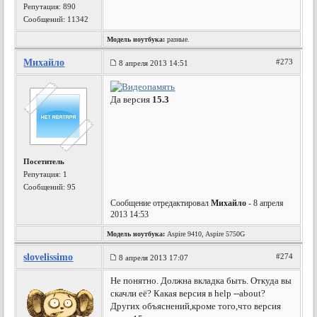
Репутация:
890
Сообщений: 11342
Модель ноутбука:
разные.
Михайло
#273
8 апреля 2013 14:51
Да версия
15.3
Посетитель
Репутация:
1
Сообщений: 95
Сообщение отредактировал
Михайло
- 8 апреля
2013 14:53
Модель ноутбука:
Aspire 9410, Aspire 5750G
slovelissimo
#274
8 апреля 2013 17:07
Не понятно. Должна вкладка быть. Откуда вы
скачли её? Какая версия в help --about?
Других объяснений,кроме того,что версия