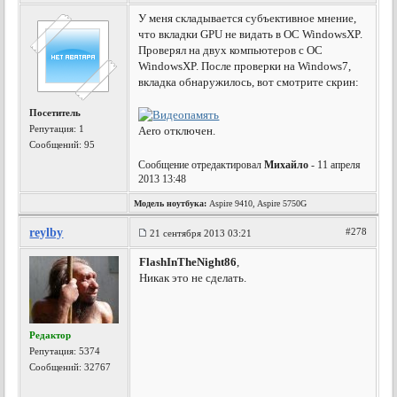
У меня складывается субъективное мнение,
что вкладки GPU не видать в ОС WindowsXP.
Проверял на двух компьютеров с ОС
WindowsXP. После проверки на Windows7,
вкладка обнаружилось, вот смотрите скрин:
Посетитель
Репутация:
1
Aero отключен.
Сообщений: 95
Сообщение отредактировал
Михайло
- 11 апреля
2013 13:48
Модель ноутбука:
Aspire 9410, Aspire 5750G
reylby
#278
21 сентября 2013 03:21
FlashInTheNight86
,
Никак это не сделать.
Редактор
Репутация:
5374
Сообщений: 32767