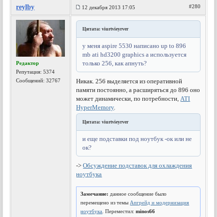
reylby
#280
12 декабря 2013 17:05
Цитата: viurtvieyrver
у меня aspire 5530 написано up to 896
mb ati hd3200 graphics а используется
только 256, как апнуть?
Редактор
Репутация:
5374
Сообщений: 32767
Никак. 256 выделяется из оперативной
памяти постоянно, а расширяться до 896 оно
может динамически, по потребности,
ATI
HyperMemory
.
Цитата: viurtvieyrver
и еще подставки под ноутбук -ок или не
ок?
->
Обсуждение подставок для охлаждения
ноутбука
Замечание:
данное сообщение было
перемещено из темы
Апгрейд и модернизация
ноутбука
. Переместил:
minos66