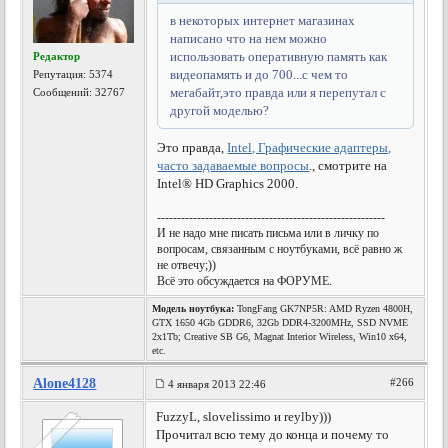
в некоторых интернет магазинах
написано что на нем можно
использовать оперативную память как
Редактор
видеопамять и до 700...с чем то
Репутация:
5374
мегабайт,это правда или я перепутал с
Сообщений: 32767
другой моделью?
Это правда,
Intel, Графические адаптеры,
часто задаваемые вопросы
., смотрите на
Intel® HD Graphics 2000.
---------------------------------------------------------
И не надо мне писать письма или в личку по
вопросам, связанным с ноутбуками, всё равно ж
не отвечу;))
Всё это обсуждается на ФОРУМЕ.
Модель ноутбука:
TongFang GK7NP5R: AMD Ryzen 4800H,
GTX 1650 4Gb GDDR6, 32Gb DDR4-3200MHz, SSD NVME
2x1Tb; Creative SB G6, Magnat Interior Wireless, Win10 x64,
etc.
Alone4128
#266
4 января 2013 22:46
FuzzyL, slovelissimo и reylby)))
Прочитал всю тему до конца и почему то