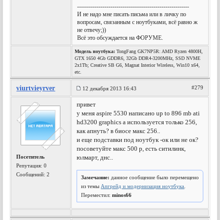
---------------------------------------------------------
И не надо мне писать письма или в личку по
вопросам, связанным с ноутбуками, всё равно ж
не отвечу;))
Всё это обсуждается на ФОРУМЕ.
Модель ноутбука:
TongFang GK7NP5R: AMD Ryzen 4800H,
GTX 1650 4Gb GDDR6, 32Gb DDR4-3200MHz, SSD NVME
2x1Tb; Creative SB G6, Magnat Interior Wireless, Win10 x64,
etc.
viurtvieyrver
#279
12 декабря 2013 16:43
привет
у меня aspire 5530 написано up to 896 mb ati
hd3200 graphics а используется только 256,
как апнуть? в биосе макс 256..
и еще подставки под ноутбук -ок или не ок?
посоветуйте макс 500 р, есть ситилинк,
Посетитель
юлмарт, днс..
Репутация:
0
Сообщений: 2
Замечание:
данное сообщение было перемещено
из темы
Апгрейд и модернизация ноутбука
.
Переместил:
minos66