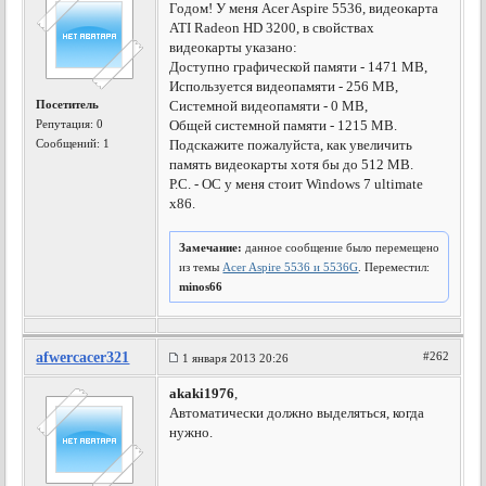
Годом! У меня Acer Aspire 5536, видеокарта
ATI Radeon HD 3200, в свойствах
видеокарты указано:
Доступно графической памяти - 1471 МВ,
Используется видеопамяти - 256 МВ,
Посетитель
Системной видеопамяти - 0 МВ,
Репутация:
0
Общей системной памяти - 1215 МВ.
Сообщений: 1
Подскажите пожалуйста, как увеличить
память видеокарты хотя бы до 512 МВ.
Р.С. - ОС у меня стоит Windows 7 ultimate
x86.
Замечание:
данное сообщение было перемещено
из темы
Acer Aspire 5536 и 5536G
. Переместил:
minos66
afwercacer321
#262
1 января 2013 20:26
akaki1976
,
Автоматически должно выделяться, когда
нужно.