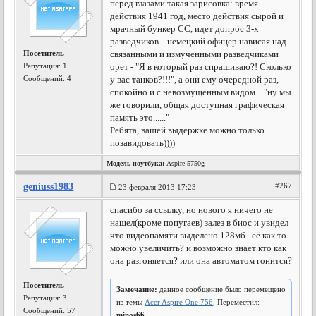
перед глазами такая зарисовка: время
действия 1941 год, место действия сырой и
мрачный бункер СС, идет допрос 3-х
разведчиков... немецкий офицер нависая над
Посетитель
связанными и измученными разведчиками
Репутация:
1
орет - "Я в который раз спрашиваю?! Сколько
Сообщений: 4
у вас танков?!!!", а они ему очередной раз,
спокойно и с невозмущенным видом... "ну мы
же говорили, общая доступная графическая
память это......"
Ребята, вашей выдержке можно только
позавидовать))))
Модель ноутбука:
Aspire 5750g
geniuss1983
#267
23 февраля 2013 17:23
спасибо за ссылку, но нового я ничего не
нашел(кроме попугаев) залез в биос и увидел
что видеопамяти выделено 128мб...её как то
можно увеличить? и возможно знает кто как
она разгоняется? или она автоматом гонится?
Посетитель
Замечание:
данное сообщение было перемещено
Репутация:
3
из темы
Acer Aspire One 756
. Переместил:
Сообщений: 57
minos66