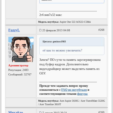
---------------------------------------------------------
2гб вин7х32 макс
Модель ноутбука:
Aspire One 522 AO522-C58kk
FuzzyL
#268
25 февраля 2013 04:08
Цитата: geniuss1983
её как то можно увеличить?
Зачем? ПО сути та память зарезервирована
под буфер кадров. Дополнительно
Администратор
видеодрайцвер может выделить память из
Репутация:
2483
ОЗУ.
Сообщений: 32767
---------------------------------------------------------
Прежде чем задавать вопрос прошу
ознакомиться с
FAQ по ноутбукам
и
соответствующими темами
форума
Модель ноутбука:
Acer Aspire 5920G / Acer TravelMate 5520G
/ Acer Timeline 3810T
Михайло
#269
7 апреля 2013 20:21