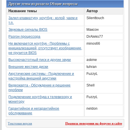
Другие темы из раздела Общие вопросы
Название темы
Автор
Залил клавиатуру, ноутбук - колой, чаем и
Silenttouch
т.п.
Звуковые сигналы BIOS
Максон
Разгон процессора
DrAleks77
Не включается ноутбук - Проблемы с
minos66
инициализацией, отсутствует изображение,
не грузится BIOS
Высокочастотный писк и другие звуки
askme
Внешние жесткие диски
tuhran
Акустические системы - Подключение и
FuzzyL
настройка внешней акустики
Видеокарта - Обсуждение и решение
Shell
проблем
Подключение ноутбука к телевизору и
FuzzyL
монитору
Гарантийное и негарантийное
neldon
обслуживание
Текстовая версия
Правила поведения на форуме и сайте