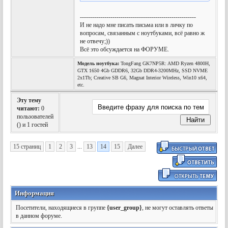
---------------------------------------------------------
И не надо мне писать письма или в личку по
вопросам, связанным с ноутбуками, всё равно ж
не отвечу;))
Всё это обсуждается на ФОРУМЕ.
Модель ноутбука:
TongFang GK7NP5R: AMD Ryzen 4800H,
GTX 1650 4Gb GDDR6, 32Gb DDR4-3200MHz, SSD NVME
2x1Tb; Creative SB G6, Magnat Interior Wireless, Win10 x64,
etc.
Эту тему
читают:
0
пользователей
(
) и 1 гостей
15 страниц
1
2
3
...
13
14
15
Далее
Информация
Посетители, находящиеся в группе
{user_group}
, не могут оставлять ответы
в данном форуме.