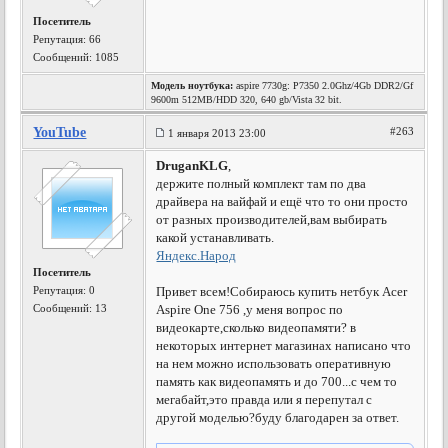
Посетитель
Репутация:
66
Сообщений: 1085
Модель ноутбука:
aspire 7730g: P7350 2.0Ghz/4Gb DDR2/Gf
9600m 512MB/HDD 320, 640 gb/Vista 32 bit.
YouTube
#263
1 января 2013 23:00
DruganKLG
,
держите полный комплект там по два
драйвера на вайфай и ещё что то они просто
от разных производителей,вам выбирать
какой устанавливать.
Яндекс.Народ
Посетитель
Репутация:
0
Привет всем!Собираюсь купить нетбук Acer
Сообщений: 13
Aspire One 756 ,у меня вопрос по
видеокарте,сколько видеопамяти? в
некоторых интернет магазинах написано что
на нем можно использовать оперативную
память как видеопамять и до 700...с чем то
мегабайт,это правда или я перепутал с
другой моделью?буду благодарен за ответ.