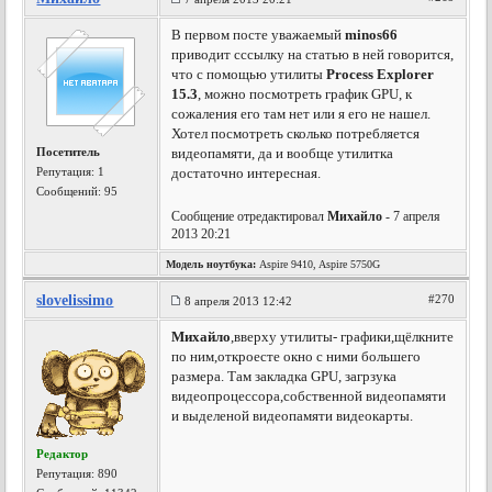
В первом посте уважаемый
minos66
приводит сссылку на статью в ней говорится,
что с помощью утилиты
Process Explorer
15.3
, можно посмотреть график GPU, к
сожаления его там нет или я его не нашел.
Хотел посмотреть сколько потребляется
Посетитель
видеопамяти, да и вообще утилитка
Репутация:
1
достаточно интересная.
Сообщений: 95
Сообщение отредактировал
Михайло
- 7 апреля
2013 20:21
Модель ноутбука:
Aspire 9410, Aspire 5750G
slovelissimo
#270
8 апреля 2013 12:42
Михайло
,вверху утилиты- графики,щёлкните
по ним,откроесте окно с ними большего
размера. Там закладка GPU, загрзука
видеопроцессора,собственной видеопамяти
и выделеной видеопамяти видеокарты.
Редактор
Репутация:
890