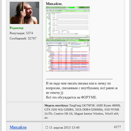
Михайло
,
Редактор
Репутация:
5374
Сообщений: 32767
---------------------------------------------------------
И не надо мне писать письма или в личку по
вопросам, связанным с ноутбуками, всё равно ж
не отвечу;))
Всё это обсуждается на ФОРУМЕ.
Модель ноутбука:
TongFang GK7NP5R: AMD Ryzen 4800H,
GTX 1650 4Gb GDDR6, 32Gb DDR4-3200MHz, SSD NVME
2x1Tb; Creative SB G6, Magnat Interior Wireless, Win10 x64,
etc.
Михайло
#277
11 апреля 2013 13:40