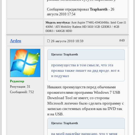
Сообщение отредактировал
Traphareth
- 26
августа 2010 17:54
Модель ноутбука:
Acer Aspire 7740G-434G64Mn: Intel Core i5
430M / ATI Mobility Radeon HD 5650 1GB GDDR3 / 4GB
DDR3 / 640GB HDD
Ardeo
#49
26 августа 2010 18:59
Цитата: Traphareth
преимущества в том смысле, что эта
прожка также пишет на двд вроде. вот я
и подумал
Редактор
Репутация:
31
Никаких преимуществ перед обычными
Сообщений: 752
прожигателями программа Windows 7 USB
Download Tool не имеет, со стороны
Microsoft логично было сделать программу с
записью системных образов как на DVD так
и на USB.
Цитата: Traphareth
на моей наклейке написано, что у меня