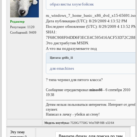
образ висты хоум бэйсик
ru_windows_7_home_basic_x86_dvd_x15-65691.iso
Дата публикации (UTC): 8/29/2009 4:13:52 PM
Редактор
Последнее обновление (UTC): 8/29/2009 4:13:52 P
Репутация:
1120
SHA1:
Сообщений: 9409
7F68C908F04DD6F3ECE4C595416ACF53D72C2BB
Это дистрибутив MSDN.
А что вы подразумеваете под
Цитата: grifis_11
для emachines
? типа чернил для пятого класса?
Сообщение отредактировал
minos66
- 6 сентября 2010
19:38
---------------------------------------------------------
Детям нельзя пользоваться интернетом. Интернет от детей
глупеет.
Написал в личку - убейся ап стену!
Модель ноутбука:
7520G/7750G Win7HP/HB x32/64
Эту тему