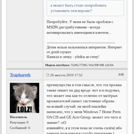
а может быть стоит попробовать
установить оем версию?
Попробуйте. У меня не было проблем с
MSDN дистрибутивами - всегда
активировались имеющимся ключем...
---------------------------------------------------------
Детям нельзя пользоваться интернетом. Интернет
от детей глупеет.
Написал в личку - убейся ап стену!
Модель ноутбука:
7520G/7750G Win7HP/HB x32/64
Traphareth
#48
26 августа 2010 17:52
преимущества в том смысле, что эта прожка
также пишет на двд вроде. вот я и подумал,
что может она как-то отлично от матёрых
прожигателей пишет системные образы .
на всякий случай: на моей наклейке
написано, что у меня Windows 7 Home Prem
OA CIS and GE Acer Group. может это чего и
Посетитель
значит? .оО
Репутация:
0
извиняйте, я в этом пока не очень силён( ибо
Сообщений: 6
раньше пользовался сугубо пиратками ).