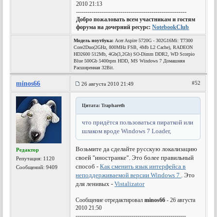
2010 21:13
---------------------------------------------------------
Добро пожаловать всем участникам и гостям
форума на дочерний ресурс:
NotebookClub
Модель ноутбука:
Acer Aspire 5720G - 302G16Mi: T7300
Core2Duo(2GHz, 800MHz FSB, 4Mb L2 Cache), RADEON
HD2600 512Mb, 4Gb(3,2Gb) SO-Dimm DDR2, WD Scorpio
Blue 500Gb 5400rpm HDD, MS Windows 7 Домашняя
Расширенная 32Bit.
minos66
#52
26 августа 2010 21:49
Цитата: Traphareth
что придётся пользоваться пираткой или
шлаком вроде Windows 7 Loader,
Возьмите да сделайте русскую локализацию
Редактор
своей "иностранке". Это более правильный
Репутация:
1120
способ -
Как сменить язык интерфейса в
Сообщений: 9409
неподдерживаемой версии Windows 7
. Это
для ленивых -
Vistalizator
Сообщение отредактировал
minos66
- 26 августа
2010 21:50
---------------------------------------------------------