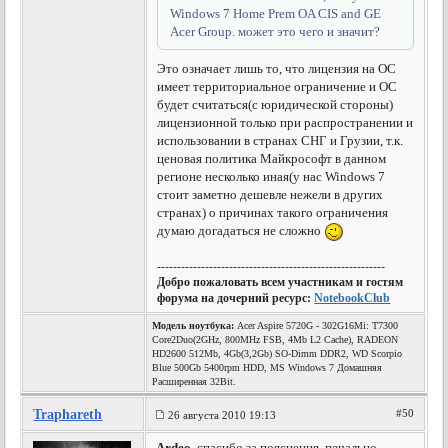
Windows 7 Home Prem OA CIS and GE
Acer Group. может это чего и значит?
Это означает лишь то, что лицензия на ОС
имеет территориальное ограничение и ОС
будет считаться(с юридической стороны)
лицензионной только при распространении и
использовании в странах СНГ и Грузии, т.к.
ценовая политика Майкрософт в данном
регионе несколько иная(у нас Windows 7
стоит заметно дешевле нежели в других
странах) о причинах такого ограничения
думаю догадаться не сложно
---------------------------------------------------------
Добро пожаловать всем участникам и гостям
форума на дочерний ресурс:
NotebookClub
Модель ноутбука:
Acer Aspire 5720G - 302G16Mi: T7300
Core2Duo(2GHz, 800MHz FSB, 4Mb L2 Cache), RADEON
HD2600 512Mb, 4Gb(3,2Gb) SO-Dimm DDR2, WD Scorpio
Blue 500Gb 5400rpm HDD, MS Windows 7 Домашняя
Расширенная 32Bit.
Traphareth
#50
26 августа 2010 19:13
Ardeo
, спасибо за пояснения. печально