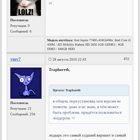
=/
Посетитель
Репутация:
0
Сообщений: 6
Модель ноутбука:
Acer Aspire 7740G-434G64Mn: Intel Core i5
430M / ATI Mobility Radeon HD 5650 1GB GDDR3 / 4GB
DDR3 / 640GB HDD
vmv7
#55
28 августа 2010 22:43
Traphareth
,
Цитата: Traphareth
в общем, переустановка оем версии не
Посетитель
помогла. даже и не знаю, в чём может
Репутация:
21
быть проблема. придётся пользоваться
Сообщений: 256
лоадером. =/
лодырь это самый худший вариант и самый