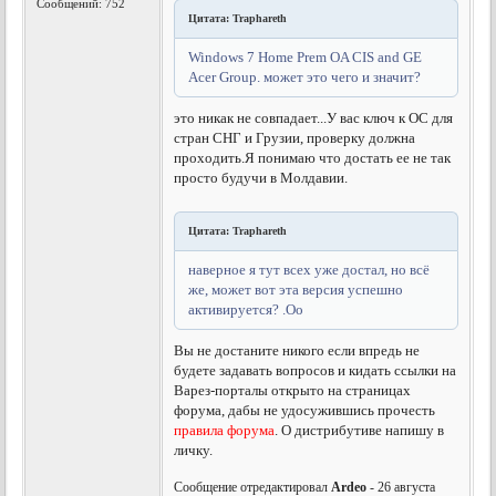
Сообщений: 752
Цитата: Traphareth
Windows 7 Home Prem OA CIS and GE
Acer Group. может это чего и значит?
это никак не совпадает...У вас ключ к ОС для
стран СНГ и Грузии, проверку должна
проходить.
Я понимаю что достать ее не так
просто будучи в Молдавии.
Цитата: Traphareth
наверное я тут всех уже достал, но всё
же, может вот эта версия успешно
активируется? .Оо
Вы не достаните никого если впредь не
будете задавать вопросов и кидать ссылки на
Варез-порталы открыто на страницах
форума, дабы не удосужившись прочесть
правила форума
. О дистрибутиве напишу в
личку.
Сообщение отредактировал
Ardeo
- 26 августа