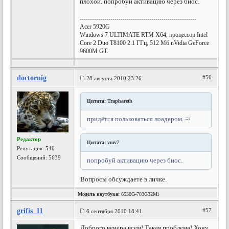
плохой. попробуй активацию через биос.
---------------------------------------------------------
Acer 5920G
Windows 7 ULTIMATE RTM X64, процессор Intel
Core 2 Duo T8100 2.1 ГГц, 512 Мб nVidia GeForce
9600M GT.
doctornig
#56
28 августа 2010 23:26
Цитата: Traphareth
придётся пользоваться лоадером. =/
Редактор
Цитата: vmv7
Репутация:
540
Сообщений: 5639
попробуй активацию через биос.
Вопросы обсуждаете в личке.
Модель ноутбука:
6530G-703G32Mi
grifis_11
#57
6 сентября 2010 18:41
Доброго вечера всем! Такая проблема! Хочу