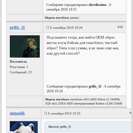
Сообщение отредактировал
slovelissimo
- 6
сентября 2010 19:55
Модель ноутбука:
разные.
grifis_11
#59
6 сентября 2010 19:20
Подскажите тогда, как найти OEM образ
висты хоум бэйсик для emachines, чистый
образ? Типа хэш суммы, я не знаю еще как,
или другой способ?
Посетитель
Репутация:
1
Сообщений: 23
Сообщение отредактировал
grifis_11
- 6 сентября
2010 19:24
Модель ноутбука:
emachines e625 AMD Athlon x2 1600Mz
3GB ddr2 250Gb HDD интегрированная Radeon x1200 256Mb
minos66
#
6 сентября 2010 19:35
Цитата: grifis_11