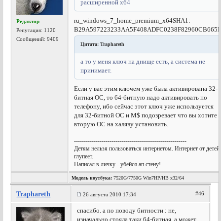
расширенной х64
ru_windows_7_home_premium_x64
SHA1:
Редактор
B29A597223233AA5F408ADFC0238F82960CB665
Репутация:
1120
Сообщений: 9409
Цитата: Traphareth
а то у меня ключ на днище есть, а система не
принимает.
Если у вас этим ключем уже была активирована 32-
битная ОС, то 64-битную надо активировать по
телефону, ибо сейчас этот ключ уже используется
для 32-битной ОС и M$ подозревает что вы хотите
вторую ОС на халяву установить.
---------------------------------------------------------
Детям нельзя пользоваться интернетом. Интернет от детей
глупеет.
Написал в личку - убейся ап стену!
Модель ноутбука:
7520G/7750G Win7HP/HB x32/64
Traphareth
#46
26 августа 2010 17:34
спасибо. а по поводу битности : не,
изначально стояла таки 64-битная. а может