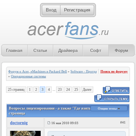
Вход
Регистрация
Главная
Статьи
Драйвера
Софт
Форум
Форум о Acer, eMachines и Packard Bell
»
Software - Программное обеспечение
Поиск по форуму
»
Операционные системы
25 страниц
1
2
3
4
...
23
24
25
Далее
Вопросы лицензирования - а также "Где взять Windows?" - 3
Опции темы
страница
doctornig
#41
16 мая 2010 09:03