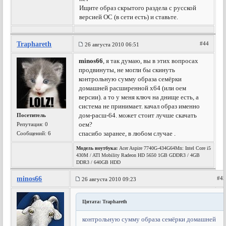
Ищите образ скрытого раздела с русской
версией ОС (в сети есть) и ставьте.
Traphareth
#44
26 августа 2010 06:51
minos66
, я так думаю, вы в этих вопросах
продвинуты, не могли бы скинуть
контрольную сумму образа семёрки
домашней расширенной х64 (или оем
версии). а то у меня ключ на днище есть, а
система не принимает. качал образ именно
дом-расш-64. может стоит лучше скачать
Посетитель
оем?
Репутация:
0
спасибо заранее, в любом случае .
Сообщений: 6
Модель ноутбука:
Acer Aspire 7740G-434G64Mn: Intel Core i5
430M / ATI Mobility Radeon HD 5650 1GB GDDR3 / 4GB
DDR3 / 640GB HDD
minos66
#4
26 августа 2010 09:23
Цитата: Traphareth
контрольную сумму образа семёрки домашней