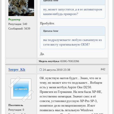
Цитата: bror
ну, может запустится ,а я ее активатором
каким-нибудь прикрою?
Редактор
Пробуйте.
Репутация:
540
Сообщений: 5639
Цитата: bror
вы подразумеваете любую скачанную из
сети висту оригинальную OEM?
Да.
Модель ноутбука:
6530G-703G32Mi
Sergey_Kh
#42
24 августа 2010 23:38
Ой ,чувствую матов будет... Знаю, что не в
тему, но может кто-то подскажет... Вобщем
есть у меня нетбук Aspire One D250.
Привезен из Германии. На нем была XP-HE,
естественно немецкая. Значит снес я её
совсем, установил русскую XP-Pro SP-3,
Посетитель
понятное дело нелицензионную. И вот
Репутация:
0
появилась мысль легальную Windows