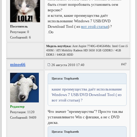
быть стоит попробовать установить оем
версию?
и кстати, какие преимущества даёт
использование Windows 7 USB/DVD
Download Tool ( из
вот этой статьи
) ?
Посетитель
.Оо
Репутация:
0
Сообщений: 6
Модель ноутбука:
Acer Aspire 7740G-434G64Mn: Intel Core i5
430M / ATI Mobility Radeon HD 5650 1GB GDDR3 / 4GB
DDR3 / 640GB HDD
minos66
#47
26 августа 2010 17:40
Цитата: Traphareth
какие преимущества даёт использование
Windows 7 USB/DVD Download Tool ( из
вот этой статьи) ?
Редактор
Что значит "преимущества"? Просто так вы
Репутация:
1120
устанавливаете Win с флешки, а не с DVD
Сообщений: 9409
диска.
Цитата: Traphareth