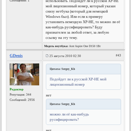
Сообщений: 1
использовать. Подойдет ли к русской XP-HE
мой лицензионный номер, который указан
снизу нетбука (который для немецкой
Windows был). Или если к примеру
установить немецкую XP-HE, то можно ли её
как-нибудь русифицировать? Буду
признателен за любой ответ, за любую
ссылку на эту тему.
Модель ноутбука:
Acer Aspire One D150 1Br
GDenis
#43
25 августа 2010 02:30
Цитата: Sergey_Kh
Подойдет ли к русской XP-HE мой
лицензионный номер
Редактор
Репутация:
344
нет
Сообщений: 2956
Цитата: Sergey_Kh
можно ли её как-нибудь
русифицировать?
нет