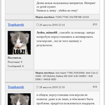
Детям нельзя пользоваться интернетом. Интернет
от детей глупеет.
Написал в личку - убейся ап стену!
Модель ноутбука:
7520G/7750G Win7HP/HB x32/64
Traphareth
#53
26 августа 2010 22:14
Ardeo, minos66
, спасибо за помощь. завтра
попробую переустановить и активировать
оем версию , после чего напишу о
результатах.
Посетитель
Репутация:
0
Сообщений: 6
Модель ноутбука:
Acer Aspire 7740G-434G64Mn: Intel Core i5
430M / ATI Mobility Radeon HD 5650 1GB GDDR3 / 4GB
DDR3 / 640GB HDD
Traphareth
#54
28 августа 2010 22:10
в общем, переустановка оем версии не
помогла. даже и не знаю, в чём может быть
проблема. придётся пользоваться лоадером.