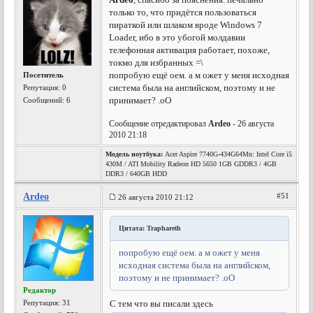
только то, что придётся пользоваться
пираткой или шлаком вроде Windows 7
Loader, ибо в это убогой молдавии
телефонная активация работает, похоже,
токмо для избранных =\
попробую ещё оем. а м ожет у меня исходная
Посетитель
система была на английском, поэтому и не
Репутация:
0
принимает? .оО
Сообщений: 6
Сообщение отредактировал
Ardeo
- 26 августа
2010 21:18
Модель ноутбука:
Acer Aspire 7740G-434G64Mn: Intel Core i5
430M / ATI Mobility Radeon HD 5650 1GB GDDR3 / 4GB
DDR3 / 640GB HDD
Ardeo
#51
26 августа 2010 21:12
Цитата: Traphareth
попробую ещё оем. а м ожет у меня
исходная система была на английском,
поэтому и не принимает? .оО
Редактор
Репутация:
31
С тем что вы писали здесь