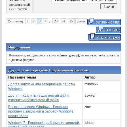
читают:
0
пользователей
(
) и 1 гостей
25 страниц
1
2
3
4
...
23
24
25
Далее
Информация
Посетители, находящиеся в группе
{user_group}
, не могут оставлять ответы
в данном форуме.
Другие темы из раздела Операционные системы
Название темы
Автор
Долгая загрузка или завершение работы
minos66
Windows
Доступ - Удалить неудаляемый файл,
avyrvar
изменить неизменяемый файл
Восстановление Windows - Решение
zmv
проблем с загрузкой и работой Windows
после сбоев
Windows 7 - Решение проблем с установкой,
tuhran