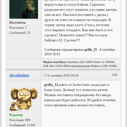
вернуть висту хоум бэйсик. Скрытых
разделов нет, ноут ломался, а в сервис центре
снесли все. Пытался поставить с диска у
друга, но ключ не в какую не подходит. В
Посетитель
сервис центр надо ехать 4 часа, поэтому
Репутация:
1
этот вариант отпадает. Как мне быть и что
Сообщений: 23
сделать? Помогите плизз!!! Виста хоум
байсик х32. Срочно!!!
Сообщение отредактировал
grifis_11
- 6 сентября
2010 18:43
Модель ноутбука:
emachines e625 AMD Athlon x2 1600Mz
3GB ddr2 250Gb HDD интегрированная Radeon x1200 256Mb
slovelissimo
#58
6 сентября 2010 18:59
grifis_11
,ключ от home basic подходит к
home basic. Больше тут помогать нечем.
Можно поставить операционку без ввода
ключа,она будет работать 30 дней,в течении
этого времени ключ можно поставить.
Редактор
Репутация:
890
Сообщений: 11342