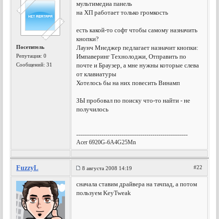
мультимедиа панель
на ХП работает только громкость
есть какой-то софт чтобы самому назначить
кнопки?
Посетитель
Лаунч Мнеджер педлагает назначит кнопки:
Репутация:
0
Импаверинг Технолоджи, Отправить по
Сообщений: 31
почте и Браузер, а мне нужны которые слева
от клавиатуры
Хотелось бы на них повесить Винамп
ЗЫ пробовал по поиску что-то найти - не
получилось
---------------------------------------------------------
Acer 6920G-6A4G25Mn
FuzzyL
#22
8 августа 2008 14:19
сначала ставим драйвера на тачпад, а потом
пользуем KeyTweak