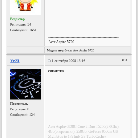
Редактор
Репутация:
54
Сообщений: 1651
---------------------------------------------------------
Acer Aspire 5720
Модель ноутбука:
Acer Aspire 5720
Ve®t
#31
1 сентября 2008 13:16
синаптик
Посетитель
Репутация:
0
Сообщений: 124
---------------------------------------------------------
Acer Aspire 6920G,Core 2 Duo T5250(2.0Ghz),
4Gb(оперативки), 250Gb, GeForce 9500m GS
512mb(up to 1791mb GS TurboCache)