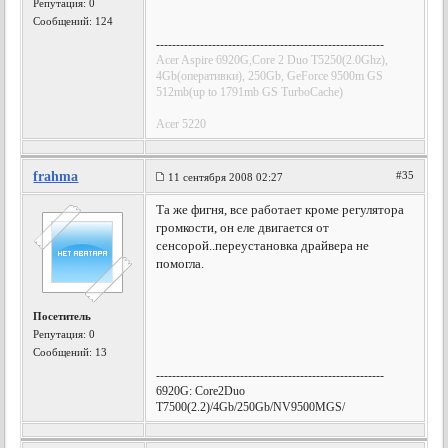
Репутация:
0
Сообщений: 124
---------------------------------------------------------
Acer Aspire 6920G,Core 2 Duo T5250(2.0Ghz),
4Gb(оперативки), 250Gb, GeForce 9500m GS
512mb(up to 1791mb GS TurboCache)
Acer 5220
frahma
#35
11 сентября 2008 02:27
Та же фигня, все работает кроме регулятора
громкости, он еле двигается от
сенсорой..переустановка драйвера не
помогла.
Посетитель
Репутация:
0
Сообщений: 13
---------------------------------------------------------
6920G: Core2Duo
T7500(2.2)/4Gb/250Gb/NV9500MGS/