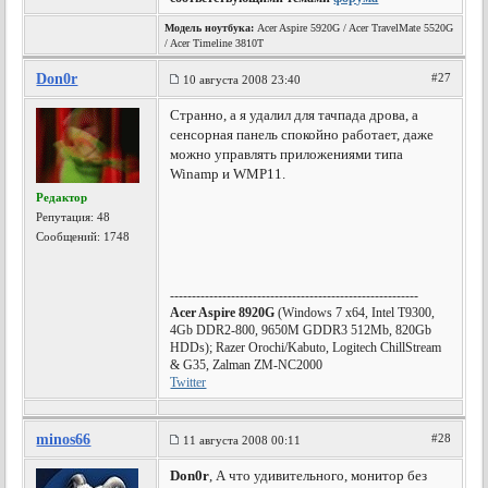
Модель ноутбука:
Acer Aspire 5920G / Acer TravelMate 5520G
/ Acer Timeline 3810T
Don0r
#27
10 августа 2008 23:40
Странно, а я удалил для тачпада дрова, а
сенсорная панель спокойно работает, даже
можно управлять приложениями типа
Winamp и WMP11.
Редактор
Репутация:
48
Сообщений: 1748
---------------------------------------------------------
Acer Aspire 8920G
(Windows 7 x64, Intel T9300,
4Gb DDR2-800, 9650M GDDR3 512Mb, 820Gb
HDDs); Razer Orochi/Kabuto, Logitech ChillStream
& G35, Zalman ZM-NC2000
Twitter
minos66
#28
11 августа 2008 00:11
Don0r
, А что удивительного, монитор без