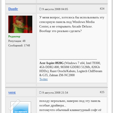
Don0r
#24
9 августа 2008 04:05
У меня вопрос, хотелось бы использовать эту
сенсорную панель под Windows Media
Center, а не открывать Arcade Deluxe.
Вообще это реально сделать?
Редактор
Репутация:
48
Сообщений: 1748
---------------------------------------------------------
Acer Aspire 8920G
(Windows 7 x64, Intel T9300,
4Gb DDR2-800, 9650M GDDR3 512Mb, 820Gb
HDDs); Razer Orochi/Kabuto, Logitech ChillStream
& G35, Zalman ZM-NC2000
Twitter
verst
#25
9 августа 2008 21:54
походу нереально, наверно под эту панель
особые драйвера...
потомучто обычный клавиатурный софт её