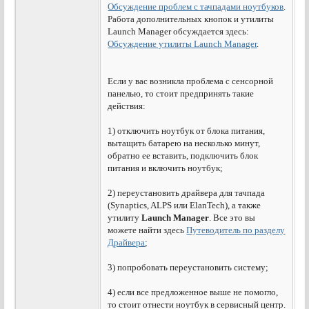
Обсуждение проблем с тачпадами ноутбуков
.
Работа дополнительных кнопок и утилиты
Launch Manager обсуждается здесь:
Обсуждение утилиты Launch Manager
.
Если у вас возникла проблема с сенсорной
панелью, то стоит предпринять такие
действия:
1) отключить ноутбук от блока питания,
вытащить батарею на несколько минут,
обратно ее вставить, подключить блок
питания и включить ноутбук;
2) переустановить драйвера для тачпада
(Synaptics, ALPS или ElanTech), а также
утилиту
Launch Manager
. Все это вы
можете найти здесь
Путеводитель по разделу
Драйвера
;
3) попробовать переустановить систему;
4) если все предложенное выше не помогло,
то стоит отнести ноутбук в сервисный центр.