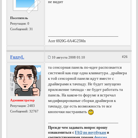
не видит
Посетитель
Репутация:
0
Сообщений: 31
---------------------------------------------------------
Acer 6920G-6A4G25Mn
FuzzyL
#26
10 августа 2008 01:10
та сенсорная панель по-идее распознается
системой как еще одна клавиатура...драйвера
к той сенсорной панели идут вместе с
драйверами к тачпаду. Не будет запущено
приложение тачпада - не будет работать та
панель. На каком-то форуме я встречал
Администратор
модифицированые сборки драйверов к
Репутация:
2483
тачпаду, где есть возможность те все
Сообщений: 32767
кнопочки настраивать
---------------------------------------------------------
Прежде чем задавать вопрос прошу
ознакомиться с
FAQ по ноутбукам
и
соответствующими темами
форума