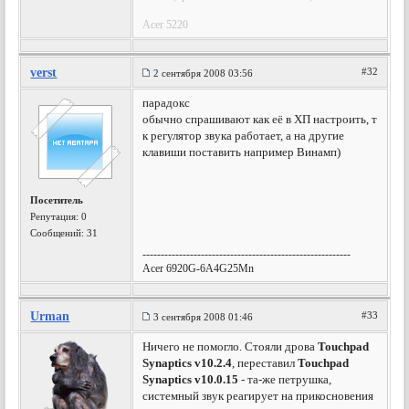
Acer 5220
verst
#32
2 сентября 2008 03:56
парадокс
обычно спрашивают как её в ХП настроить, т
к регулятор звука работает, а на другие
клавиши поставить например Винамп)
Посетитель
Репутация:
0
Сообщений: 31
---------------------------------------------------------
Acer 6920G-6A4G25Mn
Urman
#33
3 сентября 2008 01:46
Ничего не помогло. Стояли дрова
Touchpad
Synaptics v10.2.4
, переставил
Touchpad
Synaptics v10.0.15
- та-же петрушка,
системный звук реагирует на прикосновения