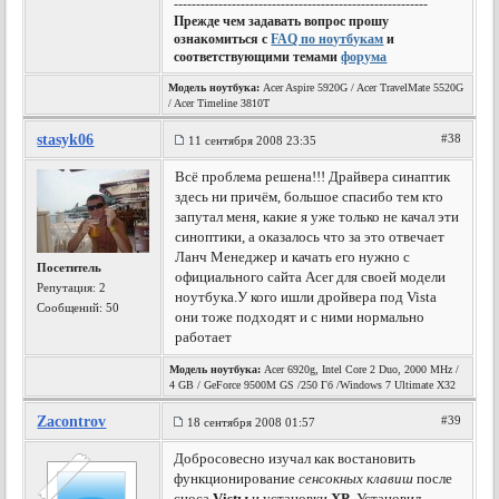
---------------------------------------------------------
Прежде чем задавать вопрос прошу
ознакомиться с
FAQ по ноутбукам
и
соответствующими темами
форума
Модель ноутбука:
Acer Aspire 5920G / Acer TravelMate 5520G
/ Acer Timeline 3810T
stasyk06
#38
11 сентября 2008 23:35
Всё проблема решена!!! Драйвера синаптик
здесь ни причём, большое спасибо тем кто
запутал меня, какие я уже только не качал эти
синоптики, а оказалось что за это отвечает
Ланч Менеджер и качать его нужно с
Посетитель
официального сайта Acer для своей модели
Репутация:
2
ноутбука.У кого ишли дройвера под Vista
Сообщений: 50
они тоже подходят и с ними нормально
работает
Модель ноутбука:
Acer 6920g, Intel Core 2 Duo, 2000 MHz /
4 GB / GeForce 9500M GS /250 Гб /Windows 7 Ultimate X32
Zacontrov
#39
18 сентября 2008 01:57
Добросовесно изучал как востановить
функционирование
сенсокных клавиш
после
сноса
Vistы
и установки
ХР
. Установил