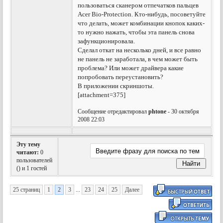
пользоваться сканером отпечатков пальцев
Acer Bio-Protection. Кто-нибудь, посоветуйте
что делать, может комбинации кнопок каких-
то нужно нажать, чтобы эта панель снова
зафункционировала.
Сделал откат на несколько дней, и все равно
не панель не заработала, в чем может быть
проблема? Или может драйвера какие
попробовать переустановить?
В приложении скриншоты.
[attachment=375]
Сообщение отредактировал
phtone
- 30 октября
2008 22:03
Эту тему
читают:
0
пользователей
(
) и 1 гостей
25 страниц
1
2
3
...
23
24
25
Далее