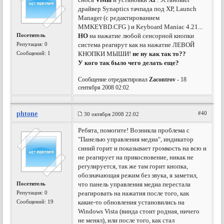
драйвер Synaptics тачпада под ХР, Launch
Manager (с редактированием
MMKEYBD.CFG ) и Keyboard Maniac 4.21...
Посетитель
НО
на нажатие любой сенсорной кнопки
Репутация:
0
система реагирут как на нажатие ЛЕВОЙ
Сообщений: 1
КНОПКИ МЫШИ!
не ну как так то??
У кого так было чего делать еще?
Сообщение отредактировал
Zacontrov
- 18
сентября 2008 02:02
phtone
#40
30 октября 2008 22:02
Ребята, помогите! Возникла проблема с
"Панелью управления медиа", индикатор
синий горит и показывает громкость на всю и
не реагирует на прикосновение, никак не
регулируется, так же там горит кнопка,
обозначающая режим без звука, я заметил,
Посетитель
что панель управления медиа перестала
Репутация:
0
реагировать на нажатия после того, как
Сообщений: 19
какие-то обновления установились на
Windows Vistа (винда стоит родная, ничего
не менял), или после того, как стал