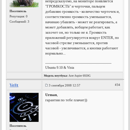
непредсказуемо, на мониторе появляется
"ГРОМКОСТЬ" и черточки, пальцем
Посетитель
добавляю громкость - количество черточек и,
Репутация:
0
соответственно громкость уменьшается,
Сообщений: 3
начинаю убавлять - может не реагировать, а
может добавлять, вобщем работает, как
захочет он, но только не я. Громкость
приложений регулируется вокруг ENTER, по
часовой стрелке уменьшается, против
часовой - увеличивается, а кнопки работают
нормально...
---------------------------------------------------------
Ubuntu 9.10 & Vista
Модель ноутбука:
Acer Aspire 6920G
Ve®t
#34
3 сентября 2008 12:57
Urman
,
гарантия по тебе плачит))
Посетитель