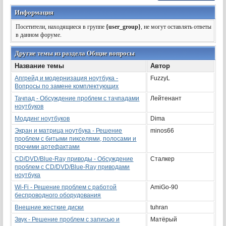
Информация
Посетители, находящиеся в группе
{user_group}
, не могут оставлять ответы
в данном форуме.
Другие темы из раздела Общие вопросы
Название темы
Автор
Апгрейд и модернизация ноутбука -
FuzzyL
Вопросы по замене комплектующих
Тачпад - Обсуждение проблем с тачпадами
Лейтенант
ноутбуков
Моддинг ноутбуков
Dima
Экран и матрица ноутбука - Решение
minos66
проблем с битыми пикселями, полосами и
прочими артефактами
CD/DVD/Blue-Ray приводы - Обсуждение
Сталкер
проблем с CD/DVD/Blue-Ray приводами
ноутбука
Wi-Fi - Решение проблем с работой
AmiGo-90
беспроводного оборудования
Внешние жесткие диски
tuhran
Звук - Решение проблем с записью и
Матёрый