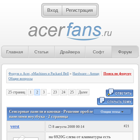
Вход
Регистрация
Главная
Статьи
Драйвера
Софт
Форум
Форум о Acer, eMachines и Packard Bell
»
Hardware - Аппаратное обеспечение
Поиск по форуму
»
Общие вопросы
25 страниц
1
2
3
...
23
24
25
Далее
Сенсорные панели и кнопки - Решение проблем с сенсорными
Опции темы
панелями ноутбука - 2 страница
verst
#21
8 августа 2008 00:14
на 6920G слева от клавиатуры есть