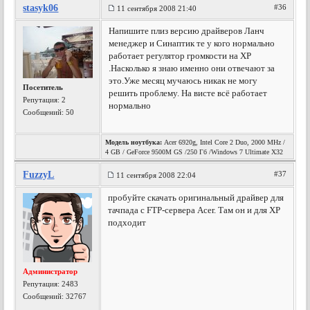
stasyk06
#36
11 сентября 2008 21:40
Напишите плиз версию драйверов Ланч
менеджер и Синаптик те у кого нормально
работает регулятор громкости на XP
.Насколько я знаю именно они отвечают за
это.Уже месяц мучаюсь никак не могу
Посетитель
решить проблему. На висте всё работает
Репутация:
2
нормально
Сообщений: 50
Модель ноутбука:
Acer 6920g, Intel Core 2 Duo, 2000 MHz /
4 GB / GeForce 9500M GS /250 Гб /Windows 7 Ultimate X32
FuzzyL
#37
11 сентября 2008 22:04
пробуйте скачать оригинальный драйвер для
тачпада с FTP-сервера Acer. Там он и для ХР
подходит
Администратор
Репутация:
2483
Сообщений: 32767