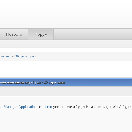
Новости
Форум
спечение
»
Общие вопросы
ыми панелями ноутбука - 25 страница
chManager Application
, с
acer.ru
установите и будет Вам счастье(на Win7, будет 