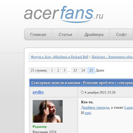
Главная
Статьи
Драйвера
Софт
Форум о Acer, eMachines и Packard Bell
»
Hardware - Аппаратное обе
25 страниц
1
2
3
...
23
24
25
Далее
Сенсорные панели и кнопки - Решение проблем с сенсорн
reylby
4 декабря 2021 23:26
Кто-то
,
Драйвер тачпада
, а также
Laun
И
ещё
.
Редактор
Репутация:
5374