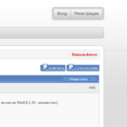
Вход
Регистрация
Поиск по форуму
Опции темы
#481
ли оно на Win8,8.1,10 - неизвестно).