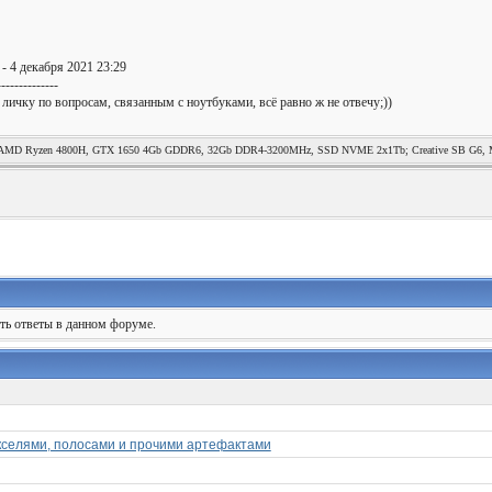
- 4 декабря 2021 23:29
--------------
 личку по вопросам, связанным с ноутбуками, всё равно ж не отвечу;))
MD Ryzen 4800H, GTX 1650 4Gb GDDR6, 32Gb DDR4-3200MHz, SSD NVME 2x1Tb; Creative SB G6, Mag
ять ответы в данном форуме.
кселями, полосами и прочими артефактами