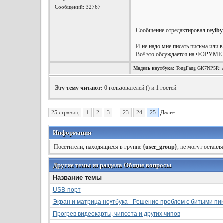
Сообщений: 32767
Сообщение отредактировал
reylby
-------------------------------------------
И не надо мне писать письма или в
Всё это обсуждается на ФОРУМЕ.
Модель ноутбука:
TongFang GK7NP5R: A
Wireless, Win10 x64, etc.
Эту тему читают:
0 пользователей (
) и 1 гостей
25 страниц
1
2
3
...
23
24
25
Далее
Информация
Посетители, находящиеся в группе
{user_group}
, не могут оставл
Другие темы из раздела Общие вопросы
Название темы
USB-порт
Экран и матрица ноутбука - Решение проблем с битыми пи
Прогрев видеокарты, чипсета и других чипов