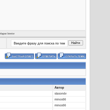
nat Interior
Автор
stasondv
minos66
minos66