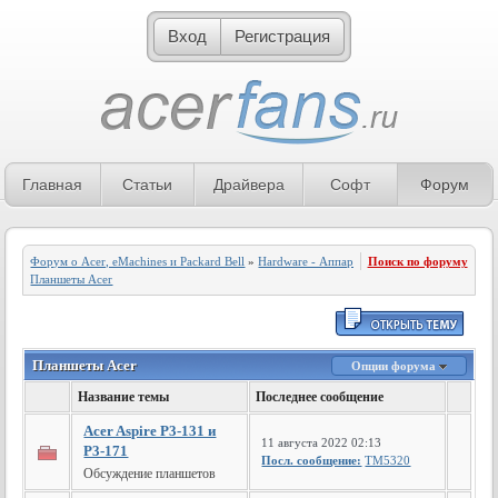
Вход
Регистрация
Главная
Статьи
Драйвера
Софт
Форум
Форум о Acer, eMachines и Packard Bell
»
Hardware - Аппаратное обеспечение
Поиск по форуму
»
Планшеты Acer
Планшеты Acer
Опции форума
Название темы
Последнее сообщение
Acer Aspire P3-131 и
11 августа 2022 02:13
P3-171
Посл. сообщение:
TM5320
Обсуждение планшетов