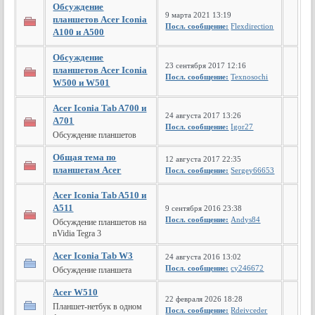
Обсуждение
9 марта 2021 13:19
планшетов Acer Iconia
Посл. сообщение:
Flexdirection
A100 и A500
Обсуждение
23 сентября 2017 12:16
планшетов Acer Iconia
Посл. сообщение:
Texnosochi
W500 и W501
Acer Iconia Tab A700 и
24 августа 2017 13:26
A701
Посл. сообщение:
Igor27
Обсуждение планшетов
Общая тема по
12 августа 2017 22:35
планшетам Acer
Посл. сообщение:
Sergey66653
Acer Iconia Tab A510 и
A511
9 сентября 2016 23:38
Посл. сообщение:
Andys84
Обсуждение планшетов на
nVidia Tegra 3
Acer Iconia Tab W3
24 августа 2016 13:02
Посл. сообщение:
cy246672
Обсуждение планшета
Acer W510
22 февраля 2026 18:28
Планшет-нетбук в одном
Посл. сообщение:
Rdeivceder