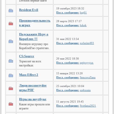
Division первые шаги
19 октября 2023 18:32
Resident Evil
Посл. сообщение:
log61
Производительность
28 марта 2023 17:17
в играх
Посл. сообщение:
lokek
Подскажите Игру о
Кораблях !!!
31 мая 2022 13:54
Посл. сообщение:
xofarim493
Военную игрушку про
Кораблей!не стратегию.
CS:Source
20 мая 2022 18:30
Тормозит на всех
Посл. сообщение:
qetjxyyyxx
настройках
15 января 2022 13:20
Mass Effect 2
Посл. сообщение:
SencovaTana
Люди посоветуйте
25 октября 2021 10:04
игры РПГ
Посл. сообщение:
us4russia
Игры на ноутбуке
11 августа 2021 19:45
Какие игры прошли или
Посл. сообщение:
Svetlana2021
играете