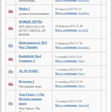
Посл. сообщение:
donsilver
Впечатления...
Mafia 2
18 апреля 2025 05:13
Посл. сообщение:
donsilver
делимся впечатлениями
НОВЫЕ ИГРЫ
18 февраля 2025 21:49
NFS-2010.CALL OF
Посл. сообщение:
dvyfoz2
DUTY-7.MEDAL OF
HONER
Приглашаем в ЗБТ
13 февраля 2025 17:42
War Thunder
Посл. сообщение:
hoqomoc
Battlefield: Bad
3 сентября 2024 22:07
Company 2
Посл. сообщение:
Sincy
3 сентября 2024 22:02
ALAN WAKE
Посл. сообщение:
Sincy
Ведьмак 2
3 сентября 2024 21:59
Посл. сообщение:
Sincy
Обсуждение игры
Tom Clancy's The
Division первые
15 ноября 2023 15:50
шаги
Посл. сообщение:
dimon58
Tom Clancy's The