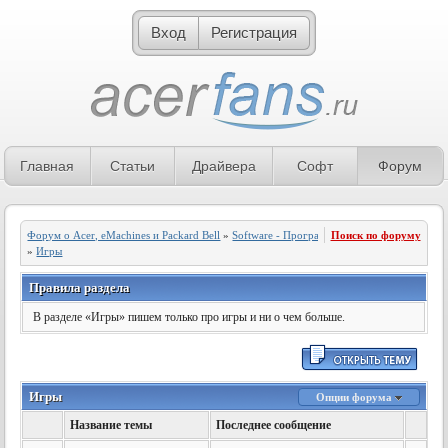
Вход
Регистрация
Главная
Статьи
Драйвера
Софт
Форум
Форум о Acer, eMachines и Packard Bell
»
Software - Программное обеспечение
Поиск по форуму
»
Игры
Правила раздела
В разделе «Игры» пишем только про игры и ни о чем больше.
Игры
Опции форума
Название темы
Последнее сообщение