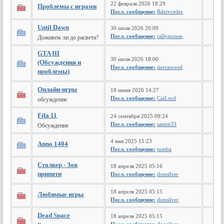
22 февраля 2026 18:29
Проблемы с играми
Посл. сообщение:
Rdeivceder
Until Dawn
30 июля 2026 20:09
Посл. сообщение:
rallymouse
Доживем ли до расвета?
GTA III
30 июля 2026 18:00
(Обсуждения и
Посл. сообщение:
sierrawood
проблемы)
Онлайн-игры
18 июня 2026 14:27
Посл. сообщение:
CaiLord
обсуждение
Fifa 11
24 сентября 2025 09:24
Посл. сообщение:
sannn33
Обсуждение
4 мая 2025 11:23
Anno 1404
Посл. сообщение:
tumba
Сталкер - Зов
18 апреля 2025 05:16
припяти
Посл. сообщение:
donsilver
18 апреля 2025 05:15
Любимые игры
Посл. сообщение:
donsilver
Dead Space
18 апреля 2025 05:15