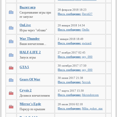
Вылет игр
28 февраля 2018 18:23
Сворачивание игры при
Посл. сообщение:
David27
ее запуске
OnLive
20 января 2018 14:34
Посл. сообщение:
Otello
Игры через "облако"
War Thunder
2 января 2018 18:49
Посл. сообщение:
awizard
Ваши впечатления...
HALF-LIFE 2
27 ноября 2017 02:45
Посл. сообщение:
spy_000
Запуск игры
30 октября 2017 17:50
GTA 5
Посл. сообщение:
spy_000
30 июня 2017 21:38
Gears Of War
Посл. сообщение:
Sevruk
Crysis 2
17 марта 2017 15:30
Посл. сообщение:
Itkrondotcom
Делимся впечатлением
Mirror's Egde
28 июля 2016 02:18
Посл. сообщение:
Miha_poker_star
Паркур по крышам