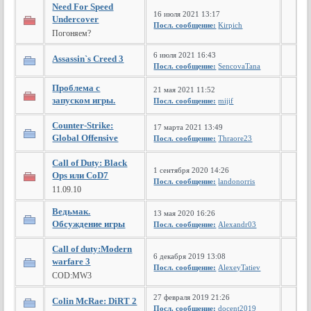
Need For Speed
16 июля 2021 13:17
Undercover
Посл. сообщение:
Kirpich
Погоняем?
6 июля 2021 16:43
Assassin`s Creed 3
Посл. сообщение:
SencovaTana
Проблема с
21 мая 2021 11:52
запуском игры.
Посл. сообщение:
mijif
Counter-Strike:
17 марта 2021 13:49
Global Offensive
Посл. сообщение:
Thraore23
Call of Duty: Black
1 сентября 2020 14:26
Ops или CoD7
Посл. сообщение:
landonorris
11.09.10
Ведьмак.
13 мая 2020 16:26
Обсуждение игры
Посл. сообщение:
Alexandr03
Call of duty:Modern
6 декабря 2019 13:08
warfare 3
Посл. сообщение:
AlexeyTatiev
COD:MW3
27 февраля 2019 21:26
Colin McRae: DiRT 2
Посл. сообщение:
docent2019