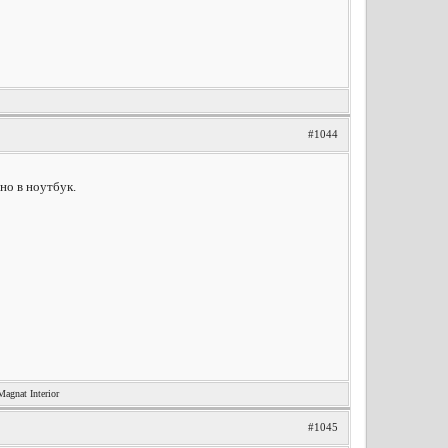
#1044
но в ноутбук.
nat Interior
#1045