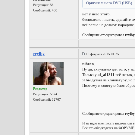
Оригинального DVD (USB)
Репутация:
58
Сообщений: 400
нет у него этого.
бесполезно писать, сделайте им
всё равно не делают. парадокс.
Сообщение отредактировал
reylby
reylby
15 февраля 2015 01:25
tuhran
,
Ну да, актуально для того, у к
Только у
al_al1311
всё не так,
Я бы думал на клавиатуру, но п
Поэтому и советую биос сброс
Редактор
Репутация:
5374
Сообщений: 32767
Сообщение отредактировал
reylby
-------------------------------------------
И не надо мне писать письма или в
Всё это обсуждается на ФОРУМЕ.