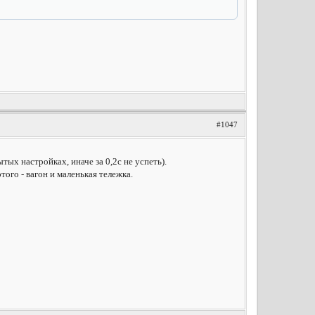
#1047
ытых настройках, иначе за 0,2с не успеть).
того - вагон и маленькая тележка.