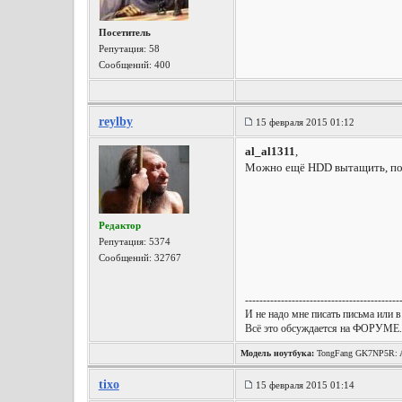
Посетитель
Репутация:
58
Сообщений: 400
reylby
15 февраля 2015 01:12
al_al1311
,
Можно ещё HDD вытащить, подк
Редактор
Репутация:
5374
Сообщений: 32767
-------------------------------------------
И не надо мне писать письма или в
Всё это обсуждается на ФОРУМЕ.
Модель ноутбука:
TongFang GK7NP5R: A
Wireless, Win10 x64, etc.
tixo
15 февраля 2015 01:14