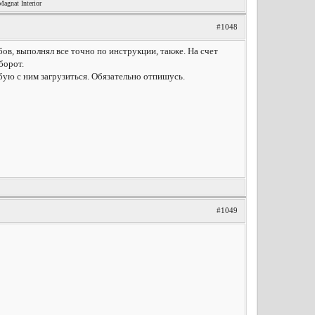
nat Interior
#1048
бов, выполнял все точно по инструкции, также. На счет
борот.
бую с ним загрузиться. Обязательно отпишусь.
#1049