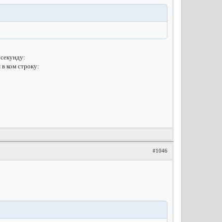
 секунду:
в ком строку:
#1046