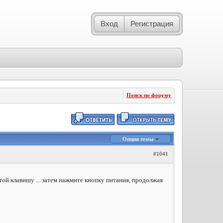
Вход
Регистрация
Поиск по форуму
Опции темы
#1041
той клавишу ... затем нажмите кнопку питания, продолжая