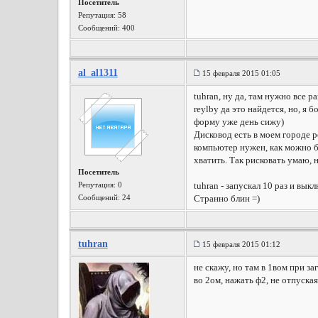
Посетитель
Репутация:
58
Сообщений: 400
al_al1311
15 февраля 2015 01:05
tuhran, ну да, там нужно все 
reylby да это найдется, но, я 
форму уже день сижу)
Дисковод есть в моем городе 
компьютер нужен, как можно бы
хватить. Так рисковать умаю, н
Посетитель
Репутация:
0
tuhran - запускал 10 раз и выкл
Сообщений: 24
Странно блин =)
tuhran
15 февраля 2015 01:12
не скажу, но там в 1вом при за
во 2ом, нажать ф2, не отпуска