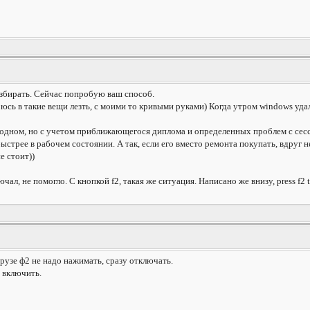
разбирать. Сейчас попробую ваш способ.
боюсь в такие вещи лезть, с моими то кривыми руками) Когда утром windows удал
родном, но с учетом приближающегося диплома и определенных проблем с сесси
стрее в рабочем состоянии. А так, если его вместо ремонта покупать, вдруг не
е стоит))
ючал, не помогло. С кнопкой f2, такая же ситуация. Написано же внизу, press f2 
грузе ф2 не надо нажимать, сразу отключать.
я включить.