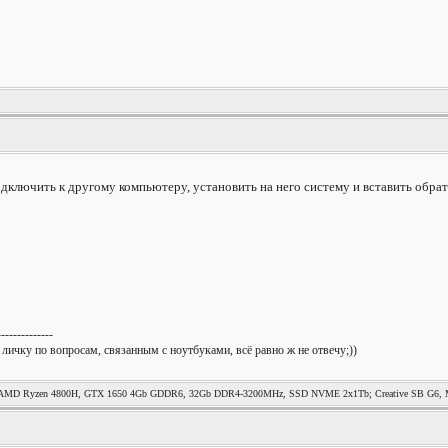
лючить к другому компьютеру, установить на него систему и вставить обрат
--------------
 личку по вопросам, связанным с ноутбуками, всё равно ж не отвечу;))
MD Ryzen 4800H, GTX 1650 4Gb GDDR6, 32Gb DDR4-3200MHz, SSD NVME 2x1Tb; Creative SB G6, Mag