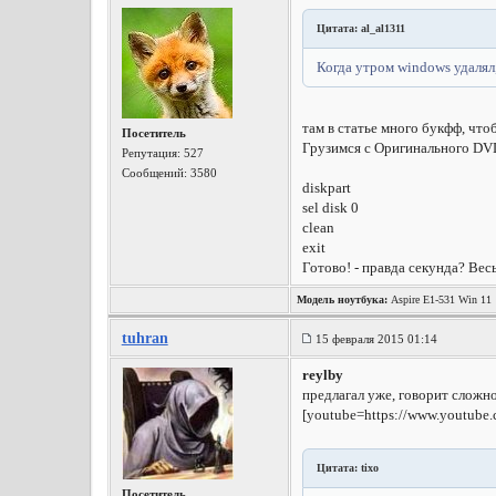
Цитата: al_al1311
Когда утром windows удалял,
там в статье много букфф, что
Посетитель
Грузимся с Оригинального DVD
Репутация:
527
Сообщений: 3580
diskpart
sel disk 0
clean
exit
Готово! - правда секунда? Ве
Модель ноутбука:
Aspire E1-531 Win 11
tuhran
15 февраля 2015 01:14
reylby
предлагал уже, говорит сложно
[youtube=https://www.youtub
Цитата: tixo
Посетитель