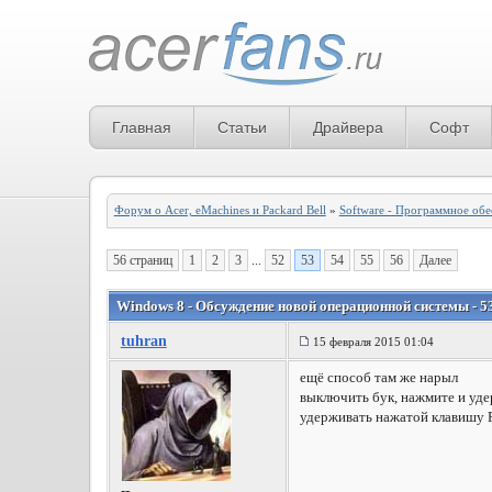
Главная
Статьи
Драйвера
Софт
Форум о Acer, eMachines и Packard Bell
»
Software - Программное обе
56 страниц
1
2
3
...
52
53
54
55
56
Далее
Windows 8 - Обсуждение новой операционной системы - 5
tuhran
15 февраля 2015 01:04
ещё способ там же нарыл
выключить бук, нажмите и удер
удерживать нажатой клавишу F