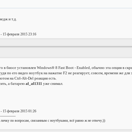
едж и т.д.
- 15 февраля 2015 23:16
ого в биосе установлен Windows® 8 Fast Boot - Enabled, обычно эта опция в скр
 судя по его видео ноутбук на нажатие F2 не реагирует, совсем, времени же для э
отом на Ctrl-Alt-Del реакция есть.
ить, а батарею
al_al1311
уже снимал.
- 15 февраля 2015 01:26
--------------
 личку по вопросам, связанным с ноутбуками, всё равно ж не отвечу;))