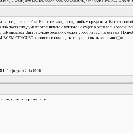
MD Ryzen 4800H, GTX 1650 4Gb GDDR6, 32Gb DDR4-3200MHz, SSD NVME 2x1Tb; Creative SB G6, Mag
елать, все равно ошибка. В bios не заходит под любым предлогом. На счет спосо
ленно поступил, думал в этом ничего сложного не будет, а оказалось совсем нао
 usb дисковод. Завтра куплю болванку, может у кого из группы есть он. Попро
ВСЕМ СПАСИБО за советы и помощь, которую вы оказываете мне))))))
311
- 15 февраля 2015 01:26
сить, у них наверняка есть.