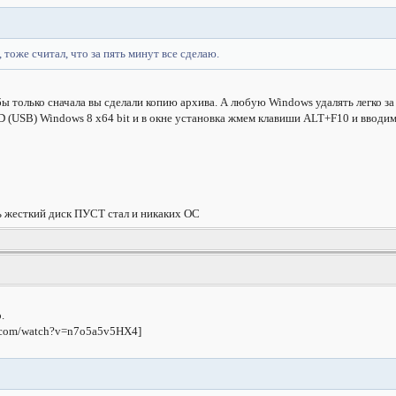
 тоже считал, что за пять минут все сделаю.
бы только сначала вы сделали копию архива. А любую Windows удалять легко за
 (USB) Windows 8 x64 bit и в окне установка жмем клавиши ALT+F10 и вводим 
сь жесткий диск ПУСТ стал и никаких ОС
.
e.com/watch?v=n7o5a5v5HX4]