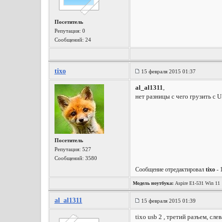
Посетитель
Репутация:
0
Сообщений: 24
tixo
15 февраля 2015 01:37
al_al1311
,
нет разницы с чего грузить с
Посетитель
Репутация:
527
Сообщений: 3580
Сообщение отредактировал
tixo
- 
Модель ноутбука:
Aspire E1-531 Win 11
al_al1311
15 февраля 2015 01:39
tixo usb 2 , третий разъем, слев