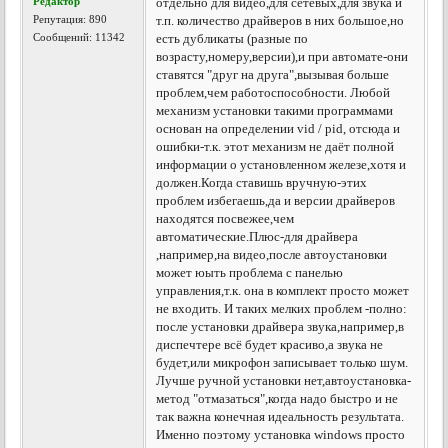
Редактор
отдельно для видео,для сетевых,для звука и
Репутация:
890
т.п. количество драйверов в них большое,но
Сообщений: 11342
есть дубликаты (разные по
возрасту,номеру,версии),и при автомате-они
ставятся "друг на друга",вызывая больше
проблем,чем работоспособности. Любой
механизм установки такими программами
основан на определении vid / pid, отсюда и
ошибки-т.к. этот механизм не даёт полной
информации о установленном железе,хотя и
должен.Когда ставишь вручную-этих
проблем избегаешь,да и версии драйверов
находятся посвежее,чем
автоматические.Плюс-для драйвера
,например,на видео,после автоустановки
может юыть проблема с панелью
управления,т.к. она в комплект просто может
не входить. И таких мелких проблем -полно:
после установки драйвера звука,например,в
диспечтере всё будет красиво,а звука не
будет,или микрофон записывает только шум.
Лучше ручной установки нет,автоустановка-
метод "отмазаться",когда надо быстро и не
так важна конечная идеальность результата.
Именно поэтому установка windows просто