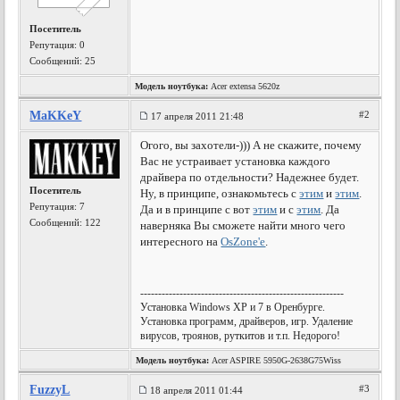
Посетитель
Репутация:
0
Сообщений: 25
Модель ноутбука:
Acer extensa 5620z
MaKKeY
#2
17 апреля 2011 21:48
Огого, вы захотели-))) А не скажите, почему
Вас не устраивает установка каждого
драйвера по отдельности? Надежнее будет.
Посетитель
Ну, в принципе, ознакомьтесь с
этим
и
этим
.
Репутация:
7
Да и в принципе с вот
этим
и с
этим
. Да
Сообщений: 122
наверняка Вы сможете найти много чего
интересного на
OsZone'е
.
---------------------------------------------------------
Установка Windows XP и 7 в Оренбурге.
Установка программ, драйверов, игр. Удаление
вирусов, троянов, руткитов и т.п. Недорого!
Модель ноутбука:
Acer ASPIRE 5950G-2638G75Wiss
FuzzyL
#3
18 апреля 2011 01:44