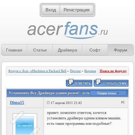
Вход
Регистрация
Главная
Статьи
Драйвера
Софт
Форум
Форум о Acer, eMachines и Packard Bell
»
Прочее
»
Корзина
Поиск по форуму
Установить Все Драйвера одним разом! - есть ли такой софт?
Опции темы
Dima15
#1
17 апреля 2011 21:42
привет. помогите ответом, хочется
установить драйвера одним кликом мышки.
есть такие программы или подобные?