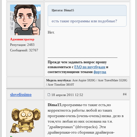
Цитата: Dima15
есть такие программы или подобные?
Нет.
Администратор
Репутация:
2483
Сообщений: 32767
---------------------------------------------------------
Прежде чем задавать вопрос прошу
ознакомиться с
FAQ по ноутбукам
и
соответствующими темами
форума
Модель ноутбука:
Acer Aspire 5920G / Acer TravelMate 5520G
/ Acer Timeline 3810T
slovelissimo
#4
18 апреля 2011 12:52
Dima15
,программы-то такие есть,но
корректнотсь работы любой из таких
программ-очень (очень-очень) низка. дело в
том,что любая из них основана на т.н.
"драйверпаках" (driverpacks). Эти
драйверпаки-это сборники драйверов-