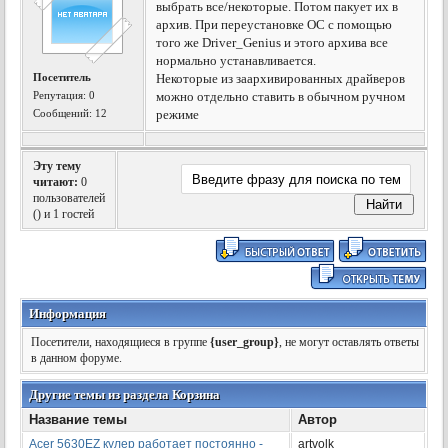
выбрать все/некоторые. Потом пакует их в
архив. При переустановке ОС с помощью
того же Driver_Genius и этого архива все
нормально устанавливается.
Посетитель
Некоторые из заархивированных драйверов
Репутация:
0
можно отдельно ставить в обычном ручном
Сообщений: 12
режиме
Эту тему
читают:
0
пользователей
(
) и 1 гостей
Информация
Посетители, находящиеся в группе
{user_group}
, не могут оставлять ответы
в данном форуме.
Другие темы из раздела Корзина
Название темы
Автор
Acer 5630EZ кулер работает постоянно -
artvolk