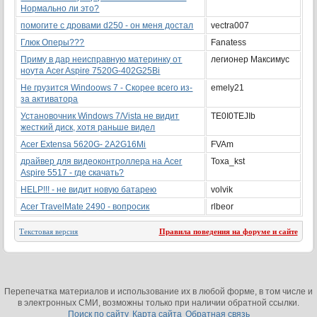
Нормально ли это?
помогите с дровами d250 - он меня достал
vectra007
Глюк Оперы???
Fanatess
Приму в дар неисправную материнку от
легионер Максимус
ноута Acer Aspire 7520G-402G25Bi
Не грузится Windoows 7 - Скорее всего из-
emely21
за активатора
Установочник Windows 7/Vista не видит
TE0I0TEJIb
жесткий диск, хотя раньше видел
Acer Extensa 5620G- 2A2G16Mi
FVAm
драйвер для видеоконтроллера на Acer
Toxa_kst
Aspire 5517 - где скачать?
HELP!!! - не видит новую батарею
volvik
Acer TravelMate 2490 - вопросик
rlbeor
Текстовая версия
Правила поведения на форуме и сайте
Перепечатка материалов и использование их в любой форме, в том числе и
в электронных СМИ, возможны только при наличии обратной ссылки.
Поиск по сайту
Карта сайта
Обратная связь