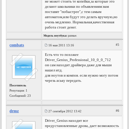
не может стоить те копейки,за которые это
делают школьники по объявлениям:вам
поставят "побыстрее",с тем самым
автоматом,или будут это делать вручную,но
очень медленно. Нормальная,качественная
работа стоит денег.
Модель ноутбука:
разные.
combats
#5
16 мая 2011 13:16
Eсть что то похожее
Driver_Genius_Professional_10_0_0_712
он сам находит драйвера даже для мыши
нашел итд.
для ноутов и компов. если нужно могу потом
черезь аську передать.
Посетитель
Репутация:
1
Сообщений: 23
drmz
#6
27 сентября 2012 13:42
Driver_Genius находит все
предустановленные дрова, дает возможность