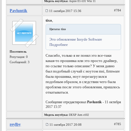
Модель ноутбука:
Aspire E1-531 Win 11
Pavluntik
#784
11 октября 2017 15:36
tixo
,
Цитата: tixo
Это обновление Insyde Software
Подробнее
Посетитель
Спасибо, только я не понял это все-таки
Репутация:
0
какая-то прошивка или это просто драйвер,
Сообщений: 3
по ссылке только описание? У меня давно
был подобный случай с ноутом msi, firmware
была прошивка, ноут перезагрузился
подобным образом, в следствии чего была
проблема после этого обновления, пришлось
откатываться.
Сообщение отредактировал
Pavluntik
- 11 октября
2017 15:37
Модель ноутбука:
DEXP Ares e102
reylby
#785
11 октября 2017 20:08