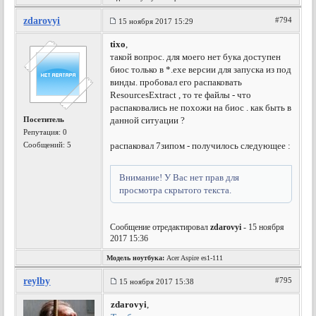
zdarovyi
#794
15 ноября 2017 15:29
tixo
,
такой вопрос. для моего нет бука доступен
биос только в *.exe версии для запуска из под
винды. пробовал его распаковать
ResourcesExtract , то те файлы - что
распаковались не похожи на биос . как быть в
Посетитель
данной ситуации ?
Репутация:
0
Сообщений: 5
распаковал 7зипом - получилось следующее :
Внимание! У Вас нет прав для
просмотра скрытого текста.
Сообщение отредактировал
zdarovyi
- 15 ноября
2017 15:36
Модель ноутбука:
Acer Aspire es1-111
reylby
#795
15 ноября 2017 15:38
zdarovyi
,