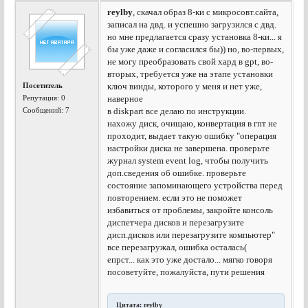
reylby
, скачал образ 8-ки с микросовт.сайта,
записал на двд. и успешно загрузился с двд.
но мне предлагается сразу установка 8-ки... я
бы уже даже и согласился бы)) но, во-первых,
не могу преобразовать свой хард в gpt, во-
вторых, требуется уже на этапе установки
Посетитель
ключ винды, которого у меня и нет уже,
Репутация:
0
наверное
Сообщений: 7
в diskpart все делаю по инструкции.
нахожу диск, очищаю, конвертация в гпт не
проходит, выдает такую ошибку "операция
настройки диска не завершена. проверьте
журнал system event log, чтобы получить
доп.сведения об ошибке. проверьте
состояние запоминающего устройства перед
повторением. если это не поможет
избавиться от проблемы, закройте консоль
диспетчера дисков и перезагрузите
дисп.дисков или перезагрузите компьютер"
все перезагружал, ошибка осталась(
епрст... как это уже достало... мягко говоря
посоветуйте, пожалуйста, пути решения
Цитата: reylby