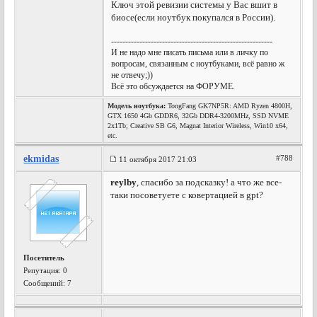
Ключ этой ревизии системы у Вас вшит в
биосе(если ноутбук покупался в России).
---------------------------------------------------------
И не надо мне писать письма или в личку по
вопросам, связанным с ноутбуками, всё равно ж
не отвечу;))
Всё это обсуждается на ФОРУМЕ.
Модель ноутбука:
TongFang GK7NP5R: AMD Ryzen 4800H,
GTX 1650 4Gb GDDR6, 32Gb DDR4-3200MHz, SSD NVME
2x1Tb; Creative SB G6, Magnat Interior Wireless, Win10 x64,
etc.
ekmidas
#788
11 октября 2017 21:03
reylby
, спасибо за подсказку! а что же все-
таки посоветуете с ковертацией в gpt?
Посетитель
Репутация:
0
Сообщений: 7