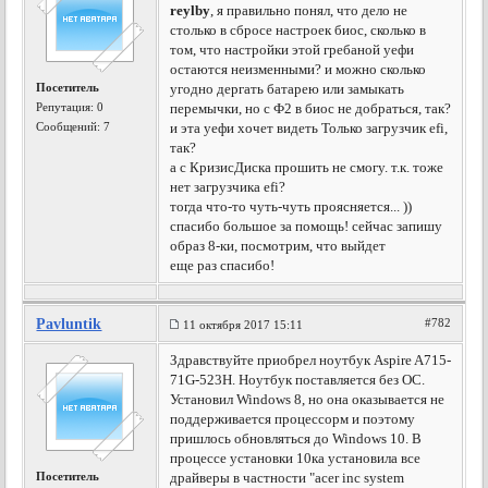
reylby
, я правильно понял, что дело не
столько в сбросе настроек биос, сколько в
том, что настройки этой гребаной уефи
остаются неизменными? и можно сколько
Посетитель
угодно дергать батарею или замыкать
Репутация:
0
перемычки, но с Ф2 в биос не добраться, так?
Сообщений: 7
и эта уефи хочет видеть Только загрузчик efi,
так?
а с КризисДиска прошить не смогу. т.к. тоже
нет загрузчика efi?
тогда что-то чуть-чуть проясняется... ))
спасибо большое за помощь! сейчас запишу
образ 8-ки, посмотрим, что выйдет
еще раз спасибо!
Pavluntik
#782
11 октября 2017 15:11
Здравствуйте приобрел ноутбук Aspire A715-
71G-523H. Ноутбук поставляется без ОС.
Установил Windows 8, но она оказывается не
поддерживается процессорм и поэтому
пришлось обновляться до Windows 10. В
процессе установки 10ка установила все
Посетитель
драйверы в частности "acer inc system