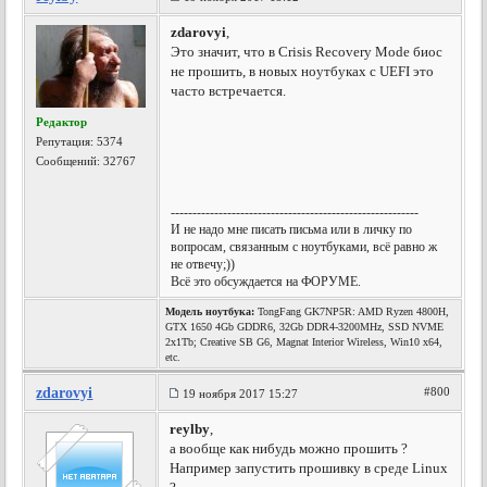
zdarovyi
,
Это значит, что в Crisis Recovery Mode биос
не прошить, в новых ноутбуках с UEFI это
часто встречается.
Редактор
Репутация:
5374
Сообщений: 32767
---------------------------------------------------------
И не надо мне писать письма или в личку по
вопросам, связанным с ноутбуками, всё равно ж
не отвечу;))
Всё это обсуждается на ФОРУМЕ.
Модель ноутбука:
TongFang GK7NP5R: AMD Ryzen 4800H,
GTX 1650 4Gb GDDR6, 32Gb DDR4-3200MHz, SSD NVME
2x1Tb; Creative SB G6, Magnat Interior Wireless, Win10 x64,
etc.
zdarovyi
#800
19 ноября 2017 15:27
reylby
,
а вообще как нибудь можно прошить ?
Например запустить прошивку в среде Linux