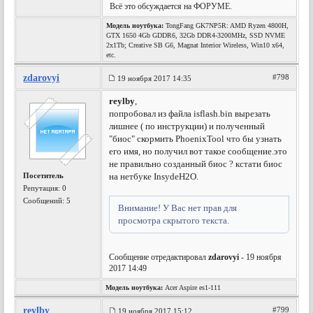
Всё это обсуждается на ФОРУМЕ.
Модель ноутбука:
TongFang GK7NP5R: AMD Ryzen 4800H,
GTX 1650 4Gb GDDR6, 32Gb DDR4-3200MHz, SSD NVME
2x1Tb; Creative SB G6, Magnat Interior Wireless, Win10 x64,
etc.
zdarovyi
#798
19 ноября 2017 14:35
reylby
,
попробовал из файла isflash.bin вырезать
лишнее ( по инструкции) и полученный
"биос" скормить PhoenixTool что бы узнать
его имя, но получил вот такое сообщение.это
не правильно созданный биос ? кстати биос
Посетитель
на нетбуке InsydeH2O.
Репутация:
0
Сообщений: 5
Внимание! У Вас нет прав для
просмотра скрытого текста.
Сообщение отредактировал
zdarovyi
- 19 ноября
2017 14:49
Модель ноутбука:
Acer Aspire es1-111
reylby
#799
19 ноября 2017 15:12