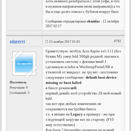
хоть немного разобраться с этой уефи, и что
в нужном направлении меня направили)) а то
бы я еще долго плясал с бубном вокруг биос
Сообщение отредактировал
ekmidas
- 12 октября
2017 02:17
zdarovyi
#792
15 ноября 2017 01:01
Gриветствую. нетбук Acer Aspire es1-111 (без
буквы М). умер hdd 500gb родной. пытаюсь
установить систему с флешки вин8.1
сделанную и rufus и WinSetupFromUSB и
утилитой от виндоус. не грузит - постоянно
следующее сообщение:
default boot device
Посетитель
missing or boot failed
Репутация:
0
в биосе режим
uefi
Сообщений: 5
первый девайс юсб устройство 2й мой новый
hdd.
так вот при любых изменениях не
сохраняются настройки биоса.
т.е. я меняю на
Legacy
к примеру - но при
следующей загрузке все по старому. (F10
жму естественно)
Как быть ? батарейку проверял на всякий