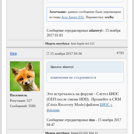
Замечание:
данное сообщение было перемещено
из темы
Acer Aspire ES1
. Переместил:
reylby
Сообщение отредактировал
zdarovyi
- 15 ноября
2017 01:03
Модель ноутбука:
Acer Aspire es1-111
tixo
#793
15 ноября 2017 04:36
Цитата: zdarovyi
изменения не сохраняются
Это встречалось на форуме - Слетел БИОС
Посетитель
(UEFI после смены HDD) . Прошейте в CRM
Репутация:
527
(Crisis Recovery Mode) файлом
БИОС с
Сообщений: 3580
флешки
Сообщение отредактировал
tixo
- 15 ноября 2017
04:47
Модель ноутбука:
Aspire E1-531 Win 11