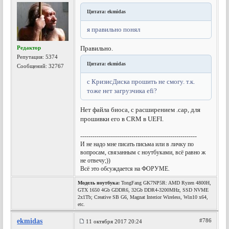
Цитата: ekmidas
я правильно понял
Редактор
Правильно.
Репутация:
5374
Цитата: ekmidas
Сообщений: 32767
с КризисДиска прошить не смогу. т.к.
тоже нет загрузчика efi?
Нет файла биоса, с расширением .cap, для
прошивки его в CRM в UEFI.
---------------------------------------------------------
И не надо мне писать письма или в личку по
вопросам, связанным с ноутбуками, всё равно ж
не отвечу;))
Всё это обсуждается на ФОРУМЕ.
Модель ноутбука:
TongFang GK7NP5R: AMD Ryzen 4800H,
GTX 1650 4Gb GDDR6, 32Gb DDR4-3200MHz, SSD NVME
2x1Tb; Creative SB G6, Magnat Interior Wireless, Win10 x64,
etc.
ekmidas
#786
11 октября 2017 20:24