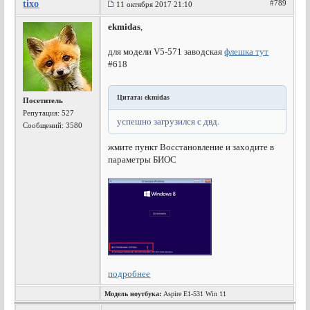
tixo
#789
11 октября 2017 21:10
ekmidas
,
для модели V5-571 заводская
флешка тут
#618
Цитата: ekmidas
Посетитель
Репутация:
527
успешно загрузился с двд.
Сообщений: 3580
жмите пункт Восстановление и заходите в
параметры БИОС
подробнее
Модель ноутбука:
Aspire E1-531 Win 11