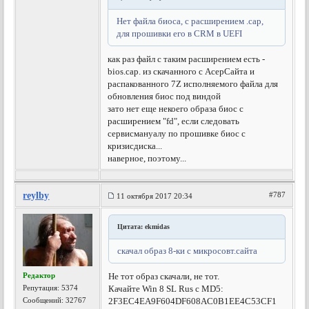
Нет файла биоса, с расширением .cap,
для прошивки его в CRM в UEFI
как раз файл с таким расширением есть -
bios.cap. из скачанного с АсерСайта и
распакованного 7Z исполняемого файла для
обновления биос под виндой
зато нет еще некоего образа биос с
расширением "fd", если следовать
сервисмануалу по прошивке биос с
кризисдиска...
наверное, поэтому...
reylby
#787
11 октября 2017 20:34
Цитата: ekmidas
скачал образ 8-ки с микросовт.сайта
Редактор
Не тот образ скачали, не тот.
Репутация:
5374
Качайте Win 8 SL Rus с MD5:
Сообщений: 32767
2F3EC4EA9F604DF608AC0B1EE4C53CF1