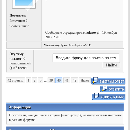
?
Посетитель
Репутация:
0
Сообщений: 5
Сообщение отредактировал
zdarovyi
- 19 ноября
2017 23:01
Модель ноутбука:
Acer Aspire es1-111
Эту тему
читают:
0
пользователей
(
) и 2 гостей
42 страниц
1
2
3
...
39
40
41
42
Далее
Информация
Посетители, находящиеся в группе
{user_group}
, не могут оставлять ответы
в данном форуме.