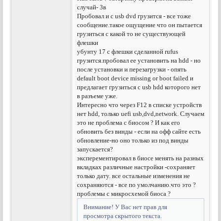
случай- 3в
Пробовал и с usb dvd грузится - все тоже
сообщение.такое ощущение что он пытается
грузиться с какой то не существующей
флешки
убунту 17 с флешки сделанной rufus
грузится.пробовал ее установить на hdd - но
после установки и перезагрузки - опять
default boot device missing or boot failed и
предлагает грузиться с usb hdd которого нет
в разъеме уже.
Интересно что через F12 в списке устройств
нет hdd, только uefi usb,dvd,network. Случаем
это не проблема с биосом ? И как его
обновить без винды - если на офф сайте есть
обновление-но оно только из под винды
запускается?
эксперементировал в биосе менять на разных
вкладках различные настройки -сохраняет
только дату. все остальные изменения не
сохраняются - все по умолчанию.что это ?
проблемы с микросхемой биоса ?
Внимание! У Вас нет прав для
просмотра скрытого текста.