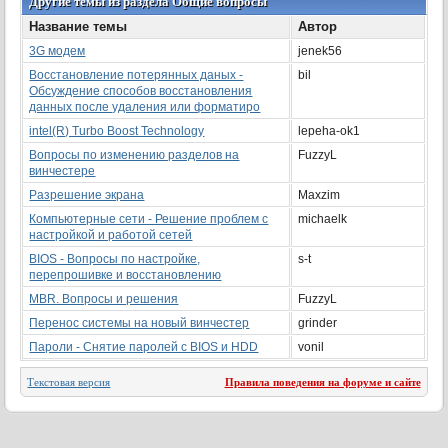
Другие темы из раздела Общие вопросы
Название темы
Автор
3G модем
jenek56
Восстановление потерянных даных -
bil
Обсуждение способов восстановления
данных после удаления или форматиро
intel(R) Turbo Boost Technology
lepeha-ok1
Вопросы по изменению разделов на
FuzzyL
винчестере
Разрешение экрана
Maxzim
Компьютерные сети - Решение проблем с
michaelk
настройкой и работой сетей
BIOS - Вопросы по настройке,
s-t
перепрошивке и восстановлению
MBR. Вопросы и решения
FuzzyL
Перенос системы на новый винчестер
grinder
Пароли - Снятие паролей с BIOS и HDD
vonil
Текстовая версия
Правила поведения на форуме и сайте