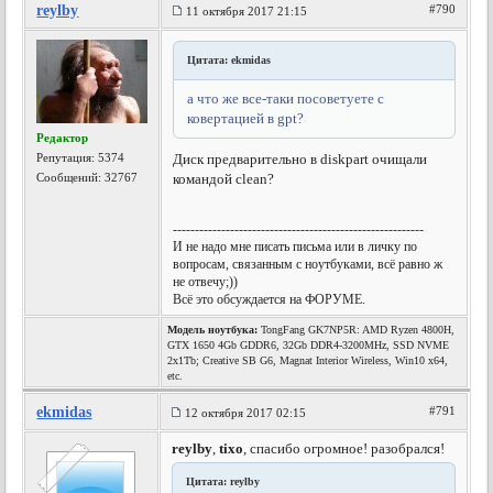
reylby
#790
11 октября 2017 21:15
Цитата: ekmidas
а что же все-таки посоветуете с
ковертацией в gpt?
Редактор
Репутация:
5374
Диск предварительно в diskpart очищали
Сообщений: 32767
командой clean?
---------------------------------------------------------
И не надо мне писать письма или в личку по
вопросам, связанным с ноутбуками, всё равно ж
не отвечу;))
Всё это обсуждается на ФОРУМЕ.
Модель ноутбука:
TongFang GK7NP5R: AMD Ryzen 4800H,
GTX 1650 4Gb GDDR6, 32Gb DDR4-3200MHz, SSD NVME
2x1Tb; Creative SB G6, Magnat Interior Wireless, Win10 x64,
etc.
ekmidas
#791
12 октября 2017 02:15
reylby
,
tixo
, спасибо огромное! разобрался!
Цитата: reylby