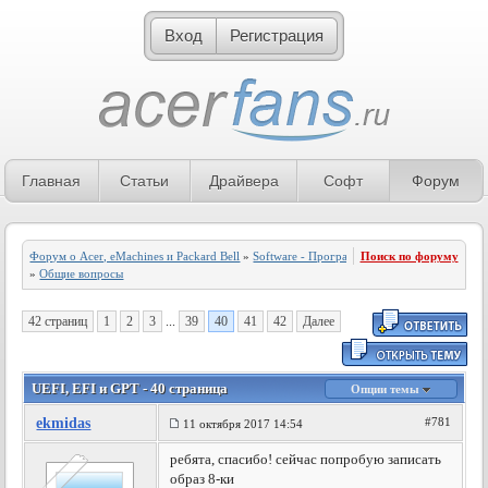
Вход
Регистрация
Главная
Статьи
Драйвера
Софт
Форум
Форум о Acer, eMachines и Packard Bell
»
Software - Программное обеспечение
Поиск по форуму
»
Общие вопросы
42 страниц
1
2
3
...
39
40
41
42
Далее
UEFI, EFI и GPT - 40 страница
Опции темы
ekmidas
#781
11 октября 2017 14:54
ребята, спасибо! сейчас попробую записать
образ 8-ки