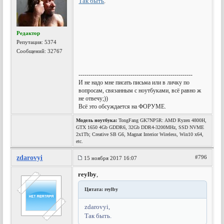
Так быть
.
Редактор
Репутация:
5374
Сообщений: 32767
---------------------------------------------------------
И не надо мне писать письма или в личку по
вопросам, связанным с ноутбуками, всё равно ж
не отвечу;))
Всё это обсуждается на ФОРУМЕ.
Модель ноутбука:
TongFang GK7NP5R: AMD Ryzen 4800H,
GTX 1650 4Gb GDDR6, 32Gb DDR4-3200MHz, SSD NVME
2x1Tb; Creative SB G6, Magnat Interior Wireless, Win10 x64,
etc.
zdarovyi
#796
15 ноября 2017 16:07
reylby
,
Цитата: reylby
zdarovyi,
Так быть.