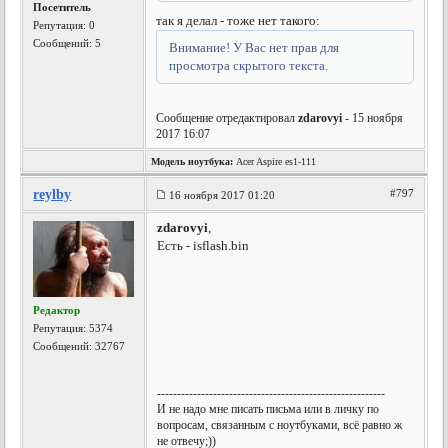
Посетитель
так я делал - тоже нет такого:
Репутация:
0
Сообщений: 5
Внимание! У Вас нет прав для
просмотра скрытого текста.
Сообщение отредактировал
zdarovyi
- 15 ноября
2017 16:07
Модель ноутбука:
Acer Aspire es1-111
reylby
#797
16 ноября 2017 01:20
zdarovyi
,
Есть - isflash.bin
Редактор
Репутация:
5374
Сообщений: 32767
---------------------------------------------------------
И не надо мне писать письма или в личку по
вопросам, связанным с ноутбуками, всё равно ж
не отвечу;))