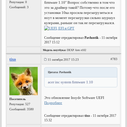
Репутация:
0
firmware 1.10" Вопрос собственно в том что
Сообщений: 3
это за драйвер такой? Потому-что после его
установки 10ка просила перезагрузиться и
ноут в момент перезагрузки сильно шуршул
кулерами, раньше он так не перезагружался.
Сообщение отредактировал
Pavluntik
- 11 октября
2017 15:12
Модель ноутбука:
DEXP Ares e102
tixo
#783
11 октября 2017 15:23
Цитата: Pavluntik
acer inc system firmware 1.10
Это обновление Insyde Software UEFI
Посетитель
Подробнее
Репутация:
527
Сообщений: 3580
Сообщение отредактировал
tixo
- 11 октября 2017
15:32