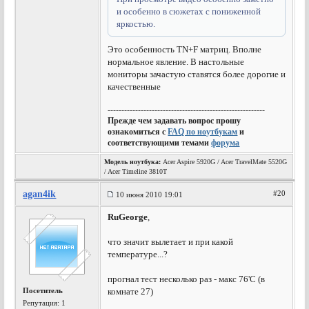
и особенно в сюжетах с пониженной
яркостью.
Это особенность TN+F матриц. Вполне
нормальное явление. В настольные
мониторы зачастую ставятся более дорогие и
качественные
---------------------------------------------------------
Прежде чем задавать вопрос прошу
ознакомиться с
FAQ по ноутбукам
и
соответствующими темами
форума
Модель ноутбука:
Acer Aspire 5920G / Acer TravelMate 5520G
/ Acer Timeline 3810T
agan4ik
#20
10 июня 2010 19:01
RuGeorge
,
что значит вылетает и при какой
температуре...?
прогнал тест несколько раз - макс 76'C (в
Посетитель
комнате 27)
Репутация:
1