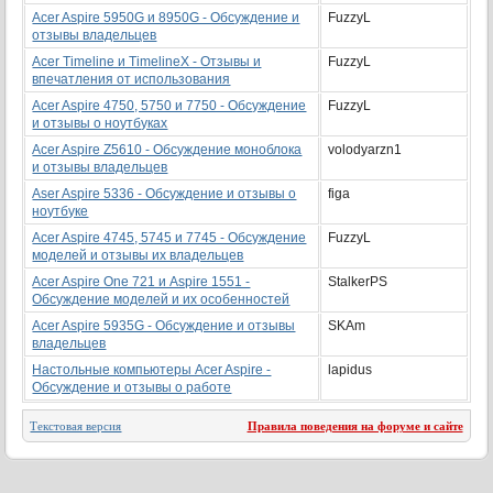
Acer Aspire 5950G и 8950G - Обсуждение и
FuzzyL
отзывы владельцев
Acer Timeline и TimelineX - Отзывы и
FuzzyL
впечатления от использования
Acer Aspire 4750, 5750 и 7750 - Обсуждение
FuzzyL
и отзывы о ноутбуках
Acer Aspire Z5610 - Обсуждение моноблока
volodyarzn1
и отзывы владельцев
Aser Aspire 5336 - Обсуждение и отзывы о
figa
ноутбуке
Acer Aspire 4745, 5745 и 7745 - Обсуждение
FuzzyL
моделей и отзывы их владельцев
Acer Aspire One 721 и Aspire 1551 -
StalkerPS
Обсуждение моделей и их особенностей
Acer Aspire 5935G - Обсуждение и отзывы
SKAm
владельцев
Настольные компьютеры Acer Aspire -
lapidus
Обсуждение и отзывы о работе
Текстовая версия
Правила поведения на форуме и сайте