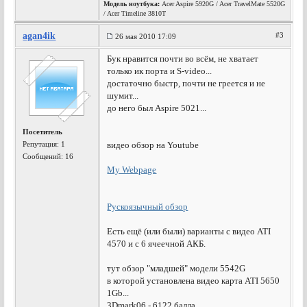
Модель ноутбука:
Acer Aspire 5920G / Acer TravelMate 5520G
/ Acer Timeline 3810T
agan4ik
#3
26 мая 2010 17:09
Бук нравится почти во всём, не хватает
только ик порта и S-video...
достаточно быстр, почти не греется и не
шумит...
до него был Aspire 5021...
Посетитель
Репутация:
1
видео обзор на Youtube
Сообщений: 16
My Webpage
Рускоязычный обзор
Есть ещё (или были) варианты с видео ATI
4570 и с 6 ячеечной АКБ.
тут обзор "младшей" модели 5542G
в которой установлена видео карта ATI 5650
1Gb...
3Dmark06 - 6122 балла