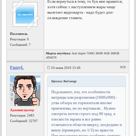
Если вернуться в тему, то бук мне нравится,
хотя сейчас с наступлением жары чаще
вылетает видеокарта - надо будет доп-
охлаждение ставить.
Посетитель
Репутация:
0
Сообщений: 7
Модель ноутбука:
Acer Aspire 7540G M500 4GB 500GB
ATI4570
FuzzyL
#19
10 июня 2010 15:40
Цитата: RuGeorge
Подскажите, плз, это особенности
матрицы или разрешения (1600х900) -
углы обзора по горизонтали вполне
приемлемы, но по вертикали... Нужно
Администратор
смотреть почти строго под 90 град. к
Репутация:
2483
плоскости экрана и все равно
Сообщений: 32767
отличаются области вверху, посредине и
внизу (примерно, по 1/3) по яркости.
При просмотре видео особенно заметно