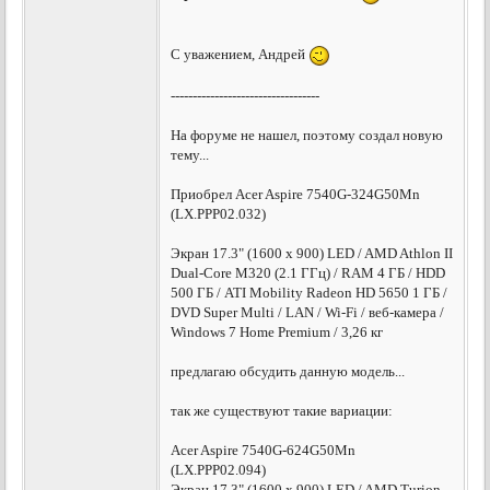
С уважением, Андрей
----------------------------------
На форуме не нашел, поэтому создал новую
тему...
Приобрел Acer Aspire 7540G-324G50Mn
(LX.PPP02.032)
Экран 17.3" (1600 x 900) LED / AMD Athlon II
Dual-Core M320 (2.1 ГГц) / RAM 4 ГБ / HDD
500 ГБ / ATI Mobility Radeon HD 5650 1 ГБ /
DVD Super Multi / LAN / Wi-Fi / веб-камера /
Windows 7 Home Premium / 3,26 кг
предлагаю обсудить данную модель...
так же существуют такие вариации:
Acer Aspire 7540G-624G50Mn
(LX.PPP02.094)
Экран 17.3" (1600 x 900) LED / AMD Turion