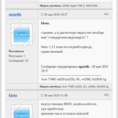
Модель ноутбука:
ASER Aspire 7540 G 304G32Mi
agan4ik
#11
28 мая 2010 18:37
klaus
,
странно, а в диспетчере видео нет вообще
или "стандартная видеокарта" ?
биос 1,11 пока последний и,вроде,
Посетитель
единственный.
Репутация:
1
Сообщений: 16
Сообщение отредактировал
agan4ik
- 28 мая 2010
18:37
---------------------------------------------------------
Acer 7540G m620 (m320), 4G, wd500, Ati5650-1g
Модель ноутбука:
Acer 7540G m320, 4G, wd500, Ati5650-1g
klaus
#12
30 мая 2010 11:09
переустановил BIOS ,windows,drivers
ура заработала
причина так и осталась неясной