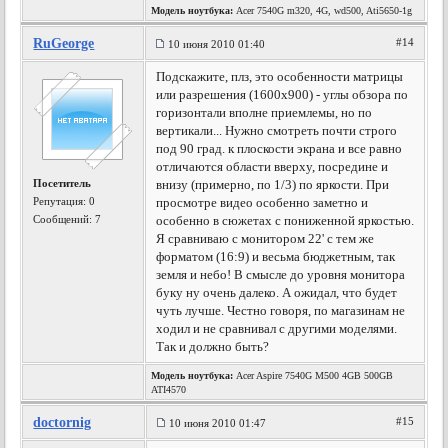
Модель ноутбука:
Acer 7540G m320, 4G, wd500, Ati5650-1g
RuGeorge
#14
10 июня 2010 01:40
Подскажите, плз, это особенности матрицы
или разрешения (1600х900) - углы обзора по
горизонтали вполне приемлемы, но по
вертикали... Нужно смотреть почти строго
под 90 град. к плоскости экрана и все равно
отличаются области вверху, посредине и
Посетитель
внизу (примерно, по 1/3) по яркости. При
Репутация:
0
просмотре видео особенно заметно и
Сообщений: 7
особенно в сюжетах с пониженной яркостью.
Я сравниваю с монитором 22' с тем же
форматом (16:9) и весьма бюджетным, так
земля и небо! В смысле до уровня монитора
буку ну очень далеко. А ожидал, что будет
чуть лучше. Честно говоря, по магазинам не
ходил и не сравнивал с другими моделями.
Так и должно быть?
Модель ноутбука:
Acer Aspire 7540G M500 4GB 500GB
ATI4570
doctornig
#15
10 июня 2010 01:47