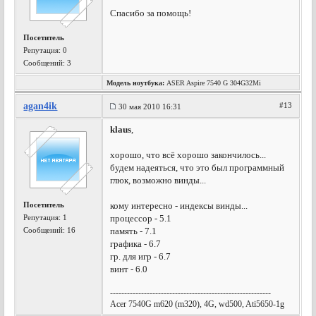
Спасибо за помощь!
Посетитель
Репутация:
0
Сообщений: 3
Модель ноутбука:
ASER Aspire 7540 G 304G32Mi
agan4ik
#13
30 мая 2010 16:31
klaus
,
хорошо, что всё хорошо закончилось...
будем надеяться, что это был программный
глюк, возможно винды...
Посетитель
кому интересно - индексы винды...
Репутация:
1
процессор - 5.1
Сообщений: 16
память - 7.1
графика - 6.7
гр. для игр - 6.7
винт - 6.0
---------------------------------------------------------
Acer 7540G m620 (m320), 4G, wd500, Ati5650-1g