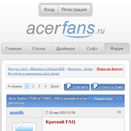
Вход
Регистрация
Главная
Статьи
Драйвера
Софт
Форум
Форум о Acer, eMachines и Packard Bell
»
Hardware - Аппаратное обеспечение
Поиск по форуму
»
Ноутбуки и компьютеры Acer Aspire
4 страниц
1
2
3
4
Далее
Acer Aspire 7540 и 7540G - Обсуждение и отзывы владельцев
Опции темы
ноутбука
agan4ik
#1
26 мая 2010 13:58
Краткий FAQ