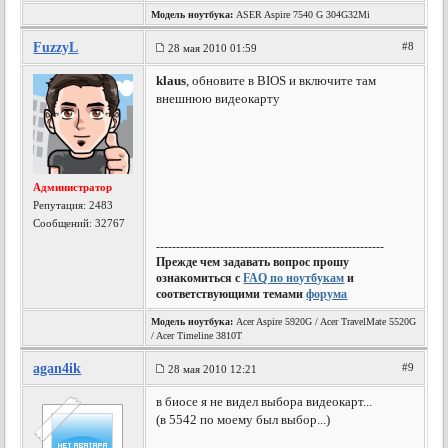
Модель ноутбука:
ASER Aspire 7540 G 304G32Mi
FuzzyL
#8
28 мая 2010 01:59
klaus
, обновите в BIOS и включите там
внешнюю видеокарту
Администратор
Репутация:
2483
Сообщений: 32767
---------------------------------------------------------
Прежде чем задавать вопрос прошу
ознакомиться с
FAQ по ноутбукам
и
соответствующими темами
форума
Модель ноутбука:
Acer Aspire 5920G / Acer TravelMate 5520G
/ Acer Timeline 3810T
agan4ik
#9
28 мая 2010 12:21
в биосе я не видел выбора видеокарт...
(в 5542 по моему был выбор...)