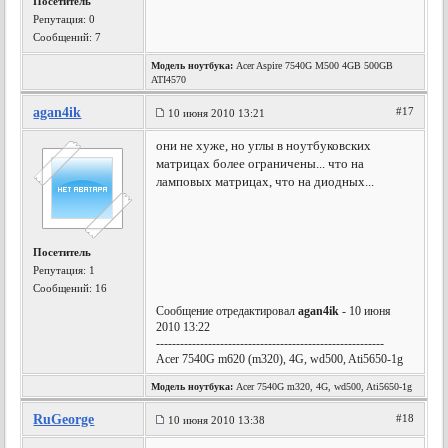
Посетитель
Репутация:
0
Сообщений: 7
Модель ноутбука:
Acer Aspire 7540G M500 4GB 500GB
ATI4570
agan4ik
#17
10 июня 2010 13:21
они не хуже, но углы в ноутбуковских
матрицах более ограничены... что на
ламповых матрицах, что на диодных...
Посетитель
Репутация:
1
Сообщений: 16
Сообщение отредактировал
agan4ik
- 10 июня
2010 13:22
---------------------------------------------------------
Acer 7540G m620 (m320), 4G, wd500, Ati5650-1g
Модель ноутбука:
Acer 7540G m320, 4G, wd500, Ati5650-1g
RuGeorge
#18
10 июня 2010 13:38