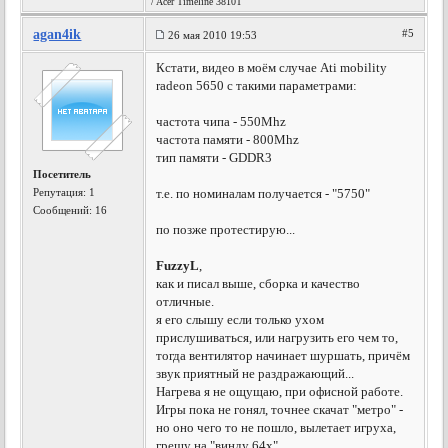
/ Acer Timeline 3810T
agan4ik
#5
26 мая 2010 19:53
Кстати, видео в моём случае Ati mobility
radeon 5650 с такими параметрами:
частота чипа - 550Mhz
частота памяти - 800Mhz
тип памяти - GDDR3
Посетитель
Репутация:
1
т.е. по номиналам получается - "5750"
Сообщений: 16
по позже протестирую...
FuzzyL
,
как и писал выше, сборка и качество
отличные.
я его слышу если только ухом
прислушиваться, или нагрузить его чем то,
тогда вентилятор начинает шуршать, причём
звук приятный не раздражающий...
Нагрева я не ощущаю, при офисной работе.
Игры пока не гонял, точнее скачат "метро" -
но оно чего то не пошло, вылетает игруха,
грешу на "винду 64x".