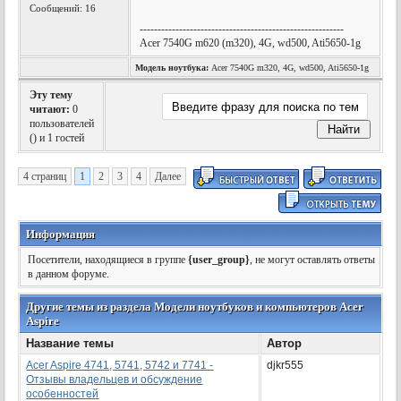
Сообщений: 16
---------------------------------------------------------
Acer 7540G m620 (m320), 4G, wd500, Ati5650-1g
Модель ноутбука:
Acer 7540G m320, 4G, wd500, Ati5650-1g
Эту тему
читают:
0
пользователей
(
) и 1 гостей
4 страниц
1
2
3
4
Далее
Информация
Посетители, находящиеся в группе
{user_group}
, не могут оставлять ответы
в данном форуме.
Другие темы из раздела Модели ноутбуков и компьютеров Acer
Aspire
Название темы
Автор
Acer Aspire 4741, 5741, 5742 и 7741 -
djkr555
Отзывы владельцев и обсуждение
особенностей