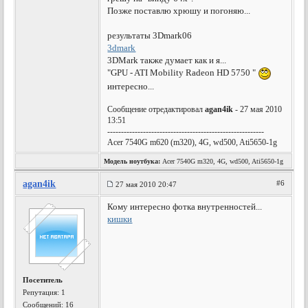
Позже поставлю хрюшу и погоняю...
результаты 3Dmark06
3dmark
3DMark также думает как и я...
"GPU - ATI Mobility Radeon HD 5750 "
интересно...
Сообщение отредактировал
agan4ik
- 27 мая 2010
13:51
---------------------------------------------------------
Acer 7540G m620 (m320), 4G, wd500, Ati5650-1g
Модель ноутбука:
Acer 7540G m320, 4G, wd500, Ati5650-1g
agan4ik
#6
27 мая 2010 20:47
Кому интересно фотка внутренностей...
кишки
Посетитель
Репутация:
1
Сообщений: 16