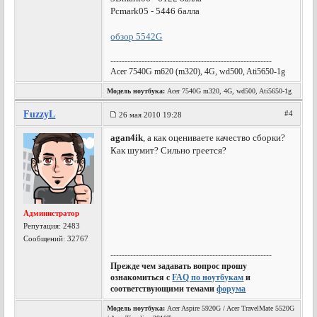
Pcmark05 - 5446 балла
обзор 5542G
---------------------------------------------------------
Acer 7540G m620 (m320), 4G, wd500, Ati5650-1g
Модель ноутбука:
Acer 7540G m320, 4G, wd500, Ati5650-1g
FuzzyL
#4
26 мая 2010 19:28
agan4ik
, а как оцениваете качество сборки?
Как шумит? Сильно греется?
Администратор
Репутация:
2483
Сообщений: 32767
---------------------------------------------------------
Прежде чем задавать вопрос прошу
ознакомиться с
FAQ по ноутбукам
и
соответствующими темами
форума
Модель ноутбука:
Acer Aspire 5920G / Acer TravelMate 5520G