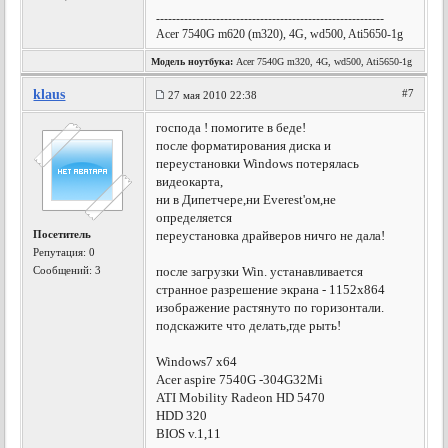
---------------------------------------------------------
Acer 7540G m620 (m320), 4G, wd500, Ati5650-1g
Модель ноутбука:
Acer 7540G m320, 4G, wd500, Ati5650-1g
klaus
#7
27 мая 2010 22:38
господа ! помогите в беде!
после форматирования диска и
переустановки Windows потерялась
видеокарта,
ни в Дипетчере,ни Everest'ом,не
определяется
Посетитель
переустановка драйверов ничго не дала!
Репутация:
0
Сообщений: 3
после загрузки Win. устанавливается
странное разрешение экрана - 1152х864
изображение растянуто по горизонтали.
подскажите что делать,где рыть!
Windows7 x64
Acer aspire 7540G -304G32Mi
ATI Mobility Radeon HD 5470
HDD 320
BIOS v.1,11