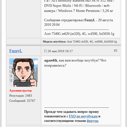
ГБ / ATI Mobility Radeon HD 5470 512 МБ /
DVD Super Multi / Wi-Fi / Bluetooth / веб-
камера / Windows 7 Home Premium / 3,26 кг
Сообщение отредактировал
FuzzyL
- 29 августа
2010 20:04
---------------------------------------------------------
Acer 7540G m620 (m320), 4G, wd500, Ati5650-1g
Модель ноутбука:
Acer 7540G m320, 4G, wd500, Ati5650-1g
FuzzyL
#2
26 мая 2010 16:17
agan4ik
, как вам вообще ноутбук? Что
понравилось?
Администратор
Репутация:
2483
Сообщений: 32767
---------------------------------------------------------
Прежде чем задавать вопрос прошу
ознакомиться с
FAQ по ноутбукам
и
соответствующими темами
форума