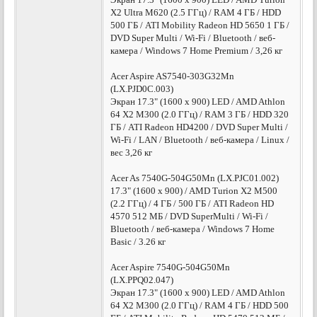
X2 Ultra M620 (2.5 ГГц) / RAM 4 ГБ / HDD
500 ГБ / ATI Mobility Radeon HD 5650 1 ГБ /
DVD Super Multi / Wi-Fi / Bluetooth / веб-
камера / Windows 7 Home Premium / 3,26 кг
Acer Aspire AS7540-303G32Mn
(LX.PJD0C.003)
Экран 17.3" (1600 x 900) LED / AMD Athlon
64 X2 M300 (2.0 ГГц) / RAM 3 ГБ / HDD 320
ГБ / ATI Radeon HD4200 / DVD Super Multi /
Wi-Fi / LAN / Bluetooth / веб-камера / Linux /
вес 3,26 кг
Acer As 7540G-504G50Mn (LX.PJC01.002)
17.3" (1600 х 900) / AMD Turion Х2 M500
(2.2 ГГц) / 4 ГБ / 500 ГБ / ATI Radeon HD
4570 512 МБ / DVD SuperMulti / Wi-Fi /
Bluetooth / веб-камера / Windows 7 Home
Basic / 3.26 кг
Acer Aspire 7540G-504G50Mn
(LX.PPQ02.047)
Экран 17.3" (1600 x 900) LED / AMD Athlon
64 X2 M300 (2.0 ГГц) / RAM 4 ГБ / HDD 500