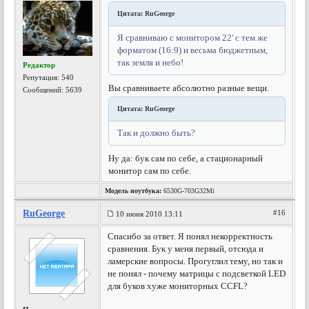
Цитата: RuGeorge
Я сравниваю с монитором 22' с тем же
форматом (16:9) и весьма бюджетным,
так земля и небо!
Редактор
Репутация:
540
Вы сравниваете абсолютно разные вещи.
Сообщений: 5639
Цитата: RuGeorge
Так и должно быть?
Ну да: бук сам по себе, а стационарный
монитор сам по себе.
Модель ноутбука:
6530G-703G32Mi
RuGeorge
#16
10 июня 2010 13:11
Спасибо за ответ. Я понял некорректность
сравнения. Бук у меня первый, отсюда и
ламерские вопросы. Прогуглил тему, но так и
не понял - почему матрицы с подсветкой LED
для буков хуже мониторных CCFL?