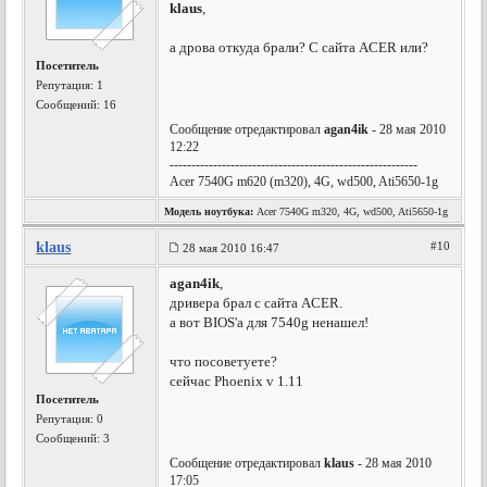
klaus
,
а дрова откуда брали? С сайта ACER или?
Посетитель
Репутация:
1
Сообщений: 16
Сообщение отредактировал
agan4ik
- 28 мая 2010
12:22
---------------------------------------------------------
Acer 7540G m620 (m320), 4G, wd500, Ati5650-1g
Модель ноутбука:
Acer 7540G m320, 4G, wd500, Ati5650-1g
klaus
#10
28 мая 2010 16:47
agan4ik
,
дривера брал с сайта ACER.
а вот BIOS'а для 7540g ненашел!
что посоветуете?
сейчас Phoenix v 1.11
Посетитель
Репутация:
0
Сообщений: 3
Сообщение отредактировал
klaus
- 28 мая 2010
17:05