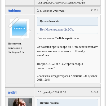
/4Gb/SSD256Gb/GF8600M GT512Mb/W10x64Pro
Anisimus
#1711
31 декабря 2018 02:17
Цитата: barankin
Нет.Максимально 2х2Gb.
Тем не менее 2х4Gb заработала.
Посетитель
От замены процессора на tl-68 останавливает
Репутация:
1
только стоимость оного в ~100usd у
Сообщений: 5
китайцев.
Вопрос. S1G1 и S1G2 процессоры
совместимы?
Сообщение отредактировал
Anisimus
- 31 декабря
2018 12:48
reylby
#1712
31 декабря 2018 19:30
Цитата: Anisimus