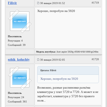
Filivit
#1719
30 января 2019 01:52
Хорошо, попробую на 5920
Посетитель
Репутация:
4
Сообщений: 39
Модель ноутбука:
Acer aspire 5920g t9500/4/60/1000/gt240m
ezhik_koluchiy
#1720
30 января 2019 02:05
Цитата: Filivit
Хорошо, попробую на 5920
Возможно, разные распиновки разъёма
клавиатуры у плат 5720 и 7720. А может и не
Посетитель
заработает, клавиатура у 5720 без правого
Репутация:
24
поля...
Сообщений: 361