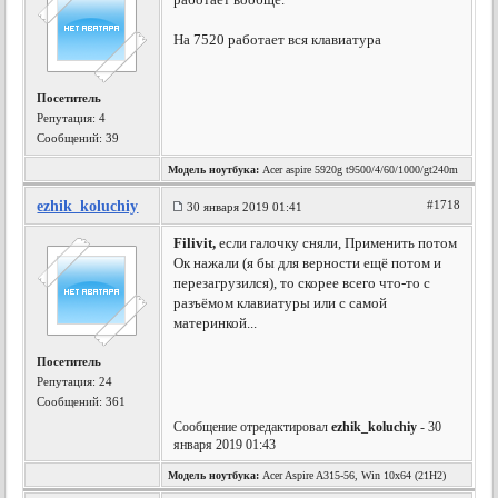
На 7520 работает вся клавиатура
Посетитель
Репутация:
4
Сообщений: 39
Модель ноутбука:
Acer aspire 5920g t9500/4/60/1000/gt240m
ezhik_koluchiy
#1718
30 января 2019 01:41
Filivit,
если галочку сняли, Применить потом
Ок нажали (я бы для верности ещё потом и
перезагрузился), то скорее всего что-то с
разъёмом клавиатуры или с самой
материнкой...
Посетитель
Репутация:
24
Сообщений: 361
Сообщение отредактировал
ezhik_koluchiy
- 30
января 2019 01:43
Модель ноутбука:
Acer Aspire A315-56, Win 10x64 (21H2)