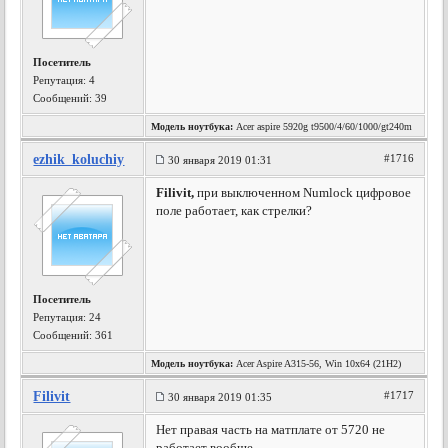
Посетитель
Репутация:
4
Сообщений: 39
Модель ноутбука:
Acer aspire 5920g t9500/4/60/1000/gt240m
ezhik_koluchiy
#1716
30 января 2019 01:31
Filivit,
при выключенном Numlock цифровое
поле работает, как стрелки?
Посетитель
Репутация:
24
Сообщений: 361
Модель ноутбука:
Acer Aspire A315-56, Win 10x64 (21H2)
Filivit
#1717
30 января 2019 01:35
Нет правая часть на матплате от 5720 не
работает вообще.