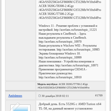
/4Gb/SSD256Gb/GF8600M GT512Mb/W10x64Pro
ACER 5920G/T8300-2.4Ggz
/4Gb/SSD256Gb/GF8600M GS512Mb/W10x64Pro
ACER 5920G/T7500-2.2Ggz
/4Gb/SSD256Gb/GF8600M GT512Mb/W10x64Pro
Windows 11 - Решение проблем с установкой и
настройкой. http://acerfans.ru/forum/topic_11221
Наши результаты в CineBench. - Здесь
выкладываем результаты в CineBench.
http://acerfans.ru/forum/topic_10970
Наши результаты в WinAero WEI - Результаты
тестирования. http://acerfans.ru/forum/topic_10985
Экраны блокировки Windows 10.
http://acerfans.ru/forum/topic_10999
Наши помошники - Устройства измерения и
диагностики. http://acerfans.ru/forum/topic_10971
Применение программатора CH341A -
Практическое руководство.
http://acerfans.ru/forum/topic_10910
Модель ноутбука:
ACER 5920G/T7700-2.4Ggz
/4Gb/SSD256Gb/GF8600M GT512Mb/W10x64Pro
Anisimus
#1709
30 декабря 2018 02:11
Добрый день. Есть 5520G с AMD Turion x64
TL-58, на данный момент установлено