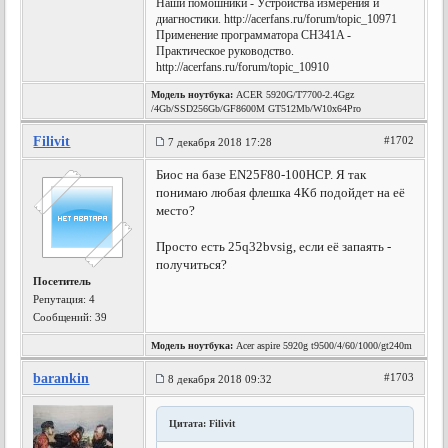
Наши помошники - Устройства измерения и
диагностики. http://acerfans.ru/forum/topic_10971
Применение программатора CH341A -
Практическое руководство.
http://acerfans.ru/forum/topic_10910
Модель ноутбука:
ACER 5920G/T7700-2.4Ggz
/4Gb/SSD256Gb/GF8600M GT512Mb/W10x64Pro
Filivit
#1702
7 декабря 2018 17:28
Биос на базе EN25F80-100HCP. Я так
понимаю любая флешка 4Кб подойдет на её
место?
Просто есть 25q32bvsig, если её запаять -
получиться?
Посетитель
Репутация:
4
Сообщений: 39
Модель ноутбука:
Acer aspire 5920g t9500/4/60/1000/gt240m
barankin
#1703
8 декабря 2018 09:32
Цитата: Filivit