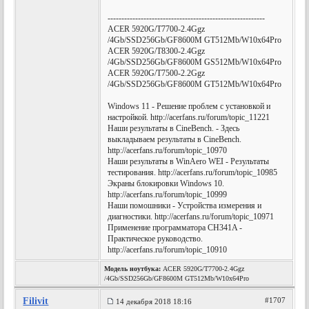
---------------------------------------------------------
ACER 5920G/T7700-2.4Ggz
/4Gb/SSD256Gb/GF8600M GT512Mb/W10x64Pro
ACER 5920G/T8300-2.4Ggz
/4Gb/SSD256Gb/GF8600M GS512Mb/W10x64Pro
ACER 5920G/T7500-2.2Ggz
/4Gb/SSD256Gb/GF8600M GT512Mb/W10x64Pro
Windows 11 - Решение проблем с установкой и
настройкой. http://acerfans.ru/forum/topic_11221
Наши результаты в CineBench. - Здесь
выкладываем результаты в CineBench.
http://acerfans.ru/forum/topic_10970
Наши результаты в WinAero WEI - Результаты
тестирования. http://acerfans.ru/forum/topic_10985
Экраны блокировки Windows 10.
http://acerfans.ru/forum/topic_10999
Наши помошники - Устройства измерения и
диагностики. http://acerfans.ru/forum/topic_10971
Применение программатора CH341A -
Практическое руководство.
http://acerfans.ru/forum/topic_10910
Модель ноутбука:
ACER 5920G/T7700-2.4Ggz
/4Gb/SSD256Gb/GF8600M GT512Mb/W10x64Pro
Filivit
#1707
14 декабря 2018 18:16