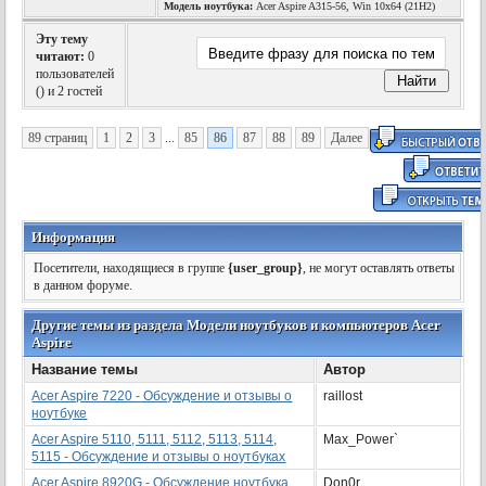
Модель ноутбука:
Acer Aspire A315-56, Win 10x64 (21H2)
Эту тему
читают:
0
пользователей
(
) и 2 гостей
89 страниц
1
2
3
...
85
86
87
88
89
Далее
Информация
Посетители, находящиеся в группе
{user_group}
, не могут оставлять ответы
в данном форуме.
Другие темы из раздела Модели ноутбуков и компьютеров Acer
Aspire
Название темы
Автор
Acer Aspire 7220 - Обсуждение и отзывы о
raillost
ноутбуке
Acer Aspire 5110, 5111, 5112, 5113, 5114,
Max_Power`
5115 - Обсуждение и отзывы о ноутбуках
Acer Aspire 8920G - Обсуждение ноутбука
Don0r