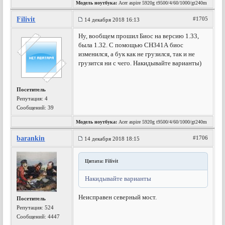
Модель ноутбука:
Acer aspire 5920g t9500/4/60/1000/gt240m
Filivit
#1705
14 декабря 2018 16:13
Ну, вообщем прошил Биос на версию 1.33,
была 1.32. С помощью СН341А биос
изменился, а бук как не грузился, так и не
грузится ни с чего. Накидывайте варианты)
Посетитель
Репутация:
4
Сообщений: 39
Модель ноутбука:
Acer aspire 5920g t9500/4/60/1000/gt240m
barankin
#1706
14 декабря 2018 18:15
Цитата: Filivit
Накидывайте варианты
Неисправен северный мост.
Посетитель
Репутация:
524
Сообщений: 4447