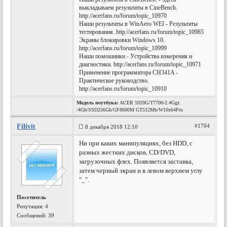
выкладываем результаты в CineBench.
http://acerfans.ru/forum/topic_10970
Наши результаты в WinAero WEI - Результаты
тестирования. http://acerfans.ru/forum/topic_10985
Экраны блокировки Windows 10.
http://acerfans.ru/forum/topic_10999
Наши помошники - Устройства измерения и
диагностики. http://acerfans.ru/forum/topic_10971
Применение программатора CH341A -
Практическое руководство.
http://acerfans.ru/forum/topic_10910
Модель ноутбука:
ACER 5920G/T7700-2.4Ggz
/4Gb/SSD256Gb/GF8600M GT512Mb/W10x64Pro
Filivit
#1704
8 декабря 2018 12:10
Ни при каких манипуляциях, без HDD, с
разных жестких дисков, СD/DVD,
загрузочных флех. Появляется заставка,
затем черный экран и в левом верхнем углу
"_".
Посетитель
Репутация:
4
Сообщений: 39