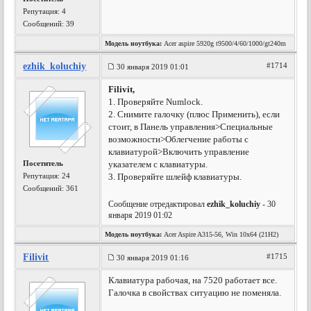
Репутация:
4
Сообщений: 39
Модель ноутбука:
Acer aspire 5920g t9500/4/60/1000/gt240m
ezhik_koluchiy
#1714
30 января 2019 01:01
Filivit,
1. Проверяйте Numlock.
2. Снимите галочку (плюс Применить), если
стоит, в Панель управления>Специальные
возможности>Облегчение работы с
клавиатурой>Включить управление
Посетитель
указателем с клавиатуры.
Репутация:
24
3. Проверяйте шлейф клавиатуры.
Сообщений: 361
Сообщение отредактировал
ezhik_koluchiy
- 30
января 2019 01:02
Модель ноутбука:
Acer Aspire A315-56, Win 10x64 (21H2)
Filivit
#1715
30 января 2019 01:16
Клавиатура рабочая, на 7520 работает все.
Галочка в свойствах ситуацию не поменяла.