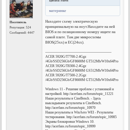
Цитата: Filivit
материнке
Находите схему электрическую
Посетитель
принципиальную на ноут.Находите на ней
Репутация:
524
BIOS и по позиционному номеру ищите на
Сообщений: 4447
самой плате. Там две микросхемы
BIOS(25хх) и EC(24хх).
---------------------------------------------------------
ACER 5920G/T7700-2.4Ggz
/4Gb/SSD256Gb/GF8600M GT512Mb/W10x64Pro
ACER 5920G/T8300-2.4Ggz
/4Gb/SSD256Gb/GF8600M GS512Mb/W10x64Pro
ACER 5920G/T7500-2.2Ggz
/4Gb/SSD256Gb/GF8600M GT512Mb/W10x64Pro
Windows 11 - Решение проблем с установкой и
настройкой. http://acerfans.ru/forum/topic_11221
Наши результаты в CineBench. - Здесь
выкладываем результаты в CineBench.
http://acerfans.ru/forum/topic_10970
Наши результаты в WinAero WEI - Результаты
тестирования. http://acerfans.ru/forum/topic_10985
Экраны блокировки Windows 10.
http://acerfans.ru/forum/topic_10999