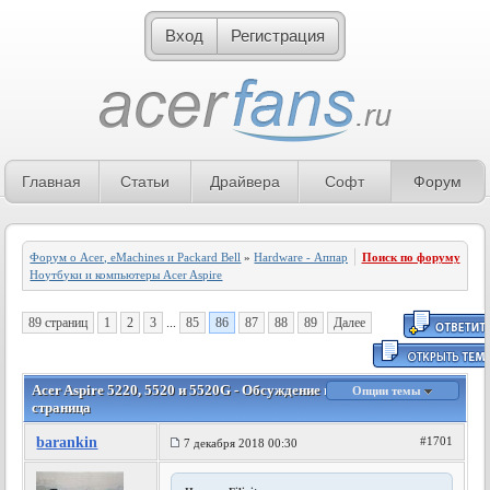
Вход
Регистрация
Главная
Статьи
Драйвера
Софт
Форум
Форум о Acer, eMachines и Packard Bell
»
Hardware - Аппаратное обеспечение
Поиск по форуму
»
Ноутбуки и компьютеры Acer Aspire
89 страниц
1
2
3
...
85
86
87
88
89
Далее
Acer Aspire 5220, 5520 и 5520G - Обсуждение и отзывы - 86
Опции темы
страница
barankin
#1701
7 декабря 2018 00:30