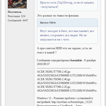
Просто есть 25q32bvsig, если её запаять
- получиться?
Посетитель
Это разные по ёмкости флешки.
Репутация:
524
Сообщений: 4447
Цитата: Filivit
Ноут заходит в биос, все выставляет, все
меняет, сохраняет, все видит. Но не
загружается ни с чего.
А при снятом HDD что на экране, есть ли
текст и какой ?
Сообщение отредактировал
barankin
- 8 декабря
2018 09:37
---------------------------------------------------------
ACER 5920G/T7700-2.4Ggz
/4Gb/SSD256Gb/GF8600M GT512Mb/W10x64Pro
ACER 5920G/T8300-2.4Ggz
/4Gb/SSD256Gb/GF8600M GS512Mb/W10x64Pro
ACER 5920G/T7500-2.2Ggz
/4Gb/SSD256Gb/GF8600M GT512Mb/W10x64Pro
Windows 11 - Решение проблем с установкой и
настройкой. http://acerfans.ru/forum/topic_11221
Наши результаты в CineBench. - Здесь