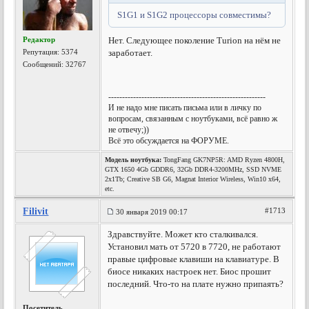
S1G1 и S1G2 процессоры совместимы?
Редактор
Нет. Следующее поколение Turion на нём не
Репутация:
5374
заработает.
Сообщений: 32767
---------------------------------------------------------
И не надо мне писать письма или в личку по
вопросам, связанным с ноутбуками, всё равно ж
не отвечу;))
Всё это обсуждается на ФОРУМЕ.
Модель ноутбука:
TongFang GK7NP5R: AMD Ryzen 4800H,
GTX 1650 4Gb GDDR6, 32Gb DDR4-3200MHz, SSD NVME
2x1Tb; Creative SB G6, Magnat Interior Wireless, Win10 x64,
etc.
Filivit
#1713
30 января 2019 00:17
Здравствуйте. Может кто сталкивался.
Установил мать от 5720 в 7720, не работают
правые цифровые клавиши на клавиатуре. В
биосе никаких настроек нет. Биос прошит
последний. Что-то на плате нужно припаять?
Посетитель