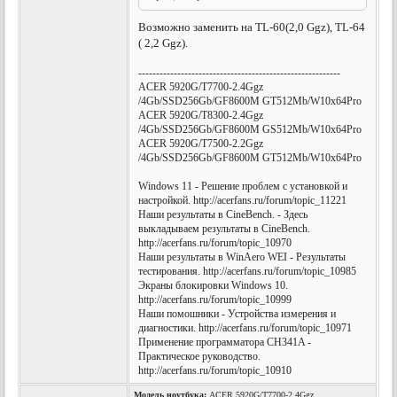
Возможно заменить на TL-60(2,0 Ggz), TL-64
( 2,2 Ggz).
---------------------------------------------------------
ACER 5920G/T7700-2.4Ggz
/4Gb/SSD256Gb/GF8600M GT512Mb/W10x64Pro
ACER 5920G/T8300-2.4Ggz
/4Gb/SSD256Gb/GF8600M GS512Mb/W10x64Pro
ACER 5920G/T7500-2.2Ggz
/4Gb/SSD256Gb/GF8600M GT512Mb/W10x64Pro
Windows 11 - Решение проблем с установкой и
настройкой. http://acerfans.ru/forum/topic_11221
Наши результаты в CineBench. - Здесь
выкладываем результаты в CineBench.
http://acerfans.ru/forum/topic_10970
Наши результаты в WinAero WEI - Результаты
тестирования. http://acerfans.ru/forum/topic_10985
Экраны блокировки Windows 10.
http://acerfans.ru/forum/topic_10999
Наши помошники - Устройства измерения и
диагностики. http://acerfans.ru/forum/topic_10971
Применение программатора CH341A -
Практическое руководство.
http://acerfans.ru/forum/topic_10910
Модель ноутбука:
ACER 5920G/T7700-2.4Ggz