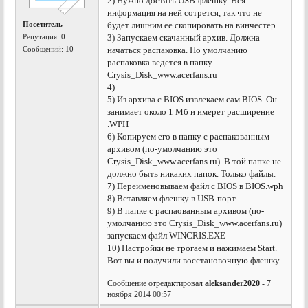
2) Нужно достать USB-флешку. Вся
информация на ней сотрется, так что не
Посетитель
будет лишним ее скопировать на винчестер
Репутация:
0
3) Запускаем скачанный архив. Должна
Сообщений: 10
начаться распаковка. По умолчанию
распаковка ведется в папку
Crysis_Disk_www.acerfans.ru
4)
5) Из архива с BIOS извлекаем сам BIOS. Он
занимает около 1 Мб и имерет расширение
.WPH
6) Копируем его в папку с распакованным
архивом (по-умолчанию это
Crysis_Disk_www.acerfans.ru). В той папке не
должно быть никаких папок. Только файлы.
7) Переименовываем файл с BIOS в BIOS.wph
8) Вставляем флешку в USB-порт
9) В папке с распаованным архивом (по-
умолчанию это Crysis_Disk_www.acerfans.ru)
запускаем файл WINCRIS.EXE
10) Настройки не трогаем и нажимаем Start.
Вот вы и получили восстановочную флешку.
Сообщение отредактировал
aleksander2020
- 7
ноября 2014 00:57