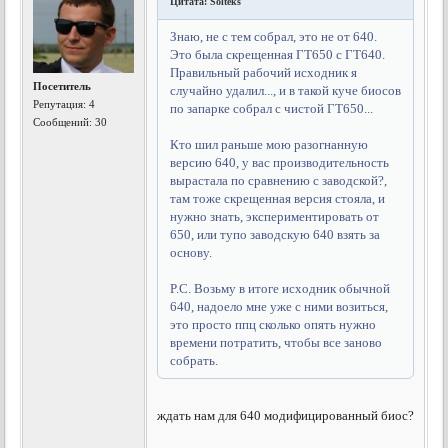
Цитата: Solteks
Знаю, не с тем собрал, это не от 640.
Это была скрещенная ГТ650 с ГТ640.
Правильный рабочий исходник я
Посетитель
случайно удалил..., и в такой куче биосов
Репутация:
4
по запарке собрал с чистой ГТ650...
Сообщений: 30
Кто шил раньше мою разогнанную
версию 640, у вас производительность
вырастала по сравнению с заводской?,
там тоже скрещенная версия стояла, и
нужно знать, экспериментировать от
650, или тупо заводскую 640 взять за
основу.
P.C. Возьму в итоге исходник обычной
640, надоело мне уже с ними возиться,
это просто ппц сколько опять нужно
времени потратить, чтобы все заново
собрать.
ждать нам для 640 модифицированный биос?