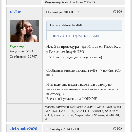
Модель ноутбука:
Acer Aspire V3-571G
reylby
#3108
7 ноября 2014 01:57
Цитата: aleksander2020
тоесть вот это делать не надо
Редактор
Нет. Эта процедура - для биоса от Phoenix, а
Репутация:
5374
у Вас он от InsydeH2O.
Сообщений: 32767
P.S. Статьи надо до конца читать).
Сообщение отредактировал
reylby
- 7 ноября 2014
00:58
---------------------------------------------------------
И не надо мне писать письма или в личку по
вопросам, связанным с ноутбуками, всё равно ж
не отвечу;))
Всё это обсуждается на ФОРУМЕ.
Модель ноутбука:
TongFang GK7NP5R: AMD Ryzen 4800H,
GTX 1650 4Gb GDDR6, 32Gb DDR4-3200MHz, SSD NVME
2x1Tb; Creative SB G6, Magnat Interior Wireless, Win10 x64,
etc.
aleksander2020
#3109
7 ноября 2014 02:00