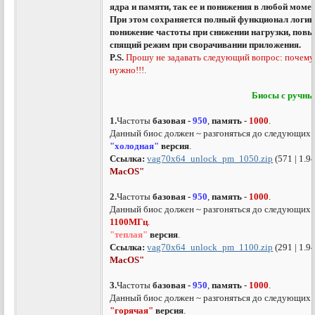
ядра и памяти, так ее и понижения в любой момен
При этом сохраняется полный функционал логики
понижение частоты при снижении нагрузки, повы
спящий режим при сворачивании приложения.
P.S.
Прошу не задавать следующий вопрос: почему 
нужно!!!.
Биосы с ручны
1.
Частоты
базовая -
950
,
память
-
1000
.
Данный биос должен ~ разгоняться до следующих 
"холодная"
версия
.
Ссылка:
vag70x64_unlock_pm_1050.zip
(571 | 1.
MacOS
"
2.
Частоты
базовая -
950
,
память
-
1000
.
Данный биос должен ~ разгоняться до следующих 
1100МГц
.
"теплая"
версия
.
Ссылка:
vag70x64_unlock_pm_1100.zip
(291 | 1.
MacOS
"
3.
Частоты
базовая -
950
,
память
-
1000
.
Данный биос должен ~ разгоняться до следующих 
"горячая"
версия
.