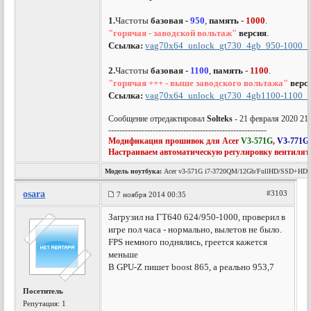
1.
Частоты
базовая -
950
,
память
-
1000
.
"горячая - заводской вольтаж"
версия
.
Ссылка:
vag70x64_unlock_gt730_4gb_950-1000_r
2.
Частоты
базовая -
1100
,
память
-
1100
.
"горячая +++ - выше заводского вольтажа"
верс
Ссылка:
vag70x64_unlock_gt730_4gb1100-1100_1
Сообщение отредактировал
Solteks
- 21 февраля 2020 21
---------------------------------------------------------
Модификация прошивок для Acer
V3-571G
,
V3-771G
Настраиваем автоматическую регулировку вентилят
Модель ноутбука:
Acer v3-571G i7-3720QM/12Gb/FullHD/SSD+HD
osara
#3103
7 ноября 2014 00:35
Загрузил на ГТ640 624/950-1000, проверил в
игре пол часа - нормально, вылетов не было.
FPS немного поднялись, греется кажется
меньше
В GPU-Z пишет boost 865, а реально 953,7
Посетитель
Репутация:
1