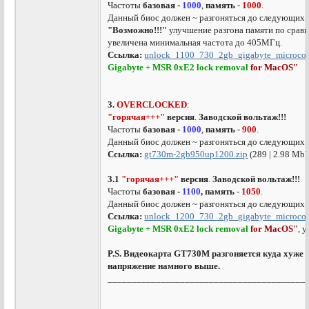
Частоты
базовая -
1000
,
память
-
1000
.
Данный биос должен ~ разгоняться до следующих 
"Возможно!!!"
улучшение разгона памяти по срав
увеличена минимальная частота до 405МГц.
Ссылка:
unlock_1100_730_2gb_gigabyte_microco
Gigabyte + MSR 0xE2 lock removal
for
MacOS
"
3.
OVERCLOCKED
:
"горячая+++"
версия
.
Заводской вольтаж!!!
Частоты
базовая -
1000
,
память
-
900
.
Данный биос должен ~ разгоняться до следующих 
Ссылка:
gt730m-2gb950up1200.zip
(289 | 2.98 Mb
3.1
"горячая+++"
версия
.
Заводской вольтаж!!!
Частоты
базовая -
1100
, память
-
1050
.
Данный биос должен ~ разгоняться до следующих 
Ссылка:
unlock_1200_730_2gb_gigabyte_microco
Gigabyte + MSR 0xE2 lock removal
for
MacOS
"
, 
P.S. Видеокарта GT730M разгоняется куда хуже 
напряжение намного выше.
_________________________________________