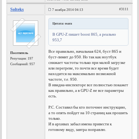
Solteks
#3111
7 ноября 2014 04:13
Цитата: osara
В GPU-Z пишет boost 865, а реально
953,7
Все правильно, начальная 624, буст 865 и
Посетитель
буст-лимит до 950. Но так как ноутбук
Репутация:
197
снижает частоты только при малой загрузке
Сообщений: 957
или перегреве, то почти все время будет
находится на максимально возможной
частоте, т.е. 950.
В нвидиа-инспекторе все полностью покажет
как правильно, а в GPU-Z не все параметры
есть.
P.C. Составил бы кто поточнее инструкцию,
а то опять пойдет на 10 страниц как прошить
только.
И в архивах забыл имена привести к
готовому виду, завтра поправлю.