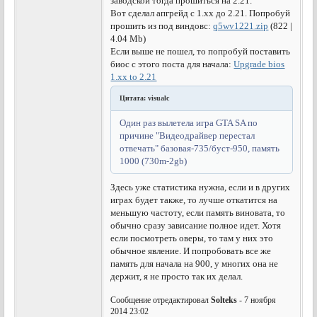
заводской тогда прошиться на 2.21.
Вот сделал апгрейд с 1.хх до 2.21. Попробуй
прошить из под виндовс:
q5wv1221.zip
(822 |
4.04 Mb)
Если выше не пошел, то попробуй поставить
биос с этого поста для начала:
Upgrade bios
1.xx to 2.21
Цитата: visualc
Один раз вылетела игра GTA SA по
причине "Видеодрайвер перестал
отвечать" базовая-735/буст-950, память
1000 (730m-2gb)
Здесь уже статистика нужна, если и в других
играх будет также, то лучше откатится на
меньшую частоту, если память виновата, то
обычно сразу зависание полное идет. Хотя
если посмотреть оверы, то там у них это
обычное явление. И попробовать все же
память для начала на 900, у многих она не
держит, я не просто так их делал.
Сообщение отредактировал
Solteks
- 7 ноября
2014 23:02