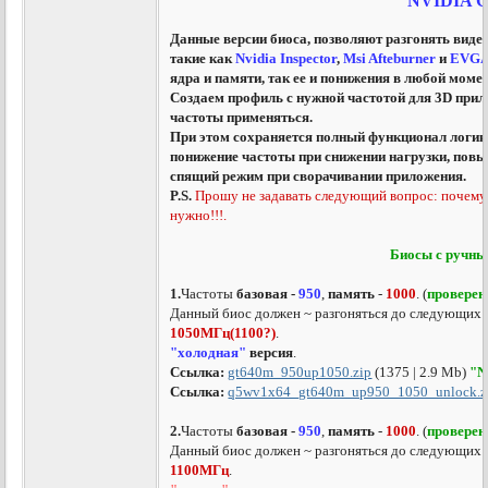
NVIDIA 
Данные версии биоса, позволяют разгонять виде
такие как
Nvidia Inspector
,
Msi Afteburner
и
EVG
ядра и памяти, так ее и понижения в любой момен
Создаем профиль с нужной частотой для 3D прил
частоты применяться.
При этом сохраняется полный функционал логики
понижение частоты при снижении нагрузки, повы
спящий режим при сворачивании приложения.
P.S.
Прошу не задавать следующий вопрос: почему 
нужно!!!.
Биосы с ручны
1.
Частоты
базовая -
950
,
память
-
1000
. (
проверен
Данный биос должен ~ разгоняться до следующих 
1050МГц(1100?)
.
"холодная"
версия
.
Ссылка:
gt640m_950up1050.zip
(1375 | 2.9 Mb)
"N
Ссылка:
q5wv1x64_gt640m_up950_1050_unlock.z
2.
Частоты
базовая -
950
,
память
-
1000
. (
проверен
Данный биос должен ~ разгоняться до следующих 
1100МГц
.