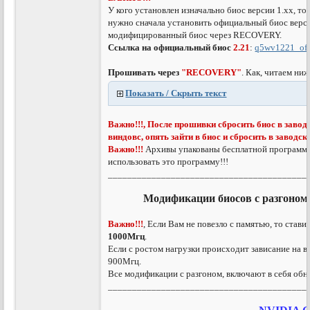
У кого установлен изначально биос версии 1.хх, 
нужно сначала установить официальный биос верси
модифицированный биос через RECOVERY.
Ссылка на официальный биос
2.21
:
q5wv1221_offi
Прошивать через
"RECOVERY"
. Как, читаем ниж
Показать / Скрыть текст
Важно!!!, После прошивки сбросить биос в заводс
виндовс, опять зайти в биос и сбросить в заводск
Важно!!!
Архивы упакованы бесплатной програм
использовать это программу!!!
_________________________________________
Модификации биосов с разгоно
Важно!!!
, Если Вам не повезло с памятью, то став
1000Мгц
.
Если с ростом нагрузки происходит зависание на в
900Мгц.
Все модификации с разгоном, включают в себя обн
_________________________________________