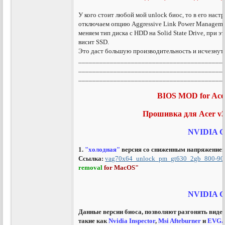
У кого стоит любой мой unlock биос, то в его наст
отключаем опцию Aggressive Link Power Managemen
меняем тип диска с HDD на Solid State Drive, при 
висит SSD.
Это даст большую производительность и исчезнут
_________________________________________
_________________________________________
_________________________________________
BIOS MOD for Acer
Прошивка для Acer v3
NVIDIA 
1.
"холодная"
версия со сниженным напряжением
Ссылка:
vag70x64_unlock_pm_gt630_2gb_800-900
removal
for
MacOS
"
NVIDIA 
Данные версии биоса, позволяют разгонять виде
такие как
Nvidia Inspector
,
Msi Afteburner
и
EVG