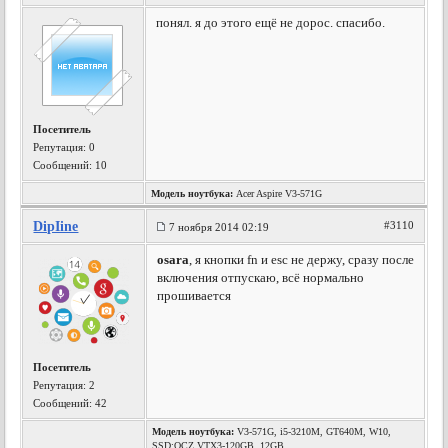
понял. я до этого ещё не дорос. спасибо.
Посетитель
Репутация:
0
Сообщений: 10
Модель ноутбука:
Acer Aspire V3-571G
DipIine
#3110
7 ноября 2014 02:19
osara
, я кнопки fn и esc не держу, сразу после
включения отпускаю, всё нормально
прошивается
Посетитель
Репутация:
2
Сообщений: 42
Модель ноутбука:
V3-571G, i5-3210M, GT640M, W10,
SSD:OCZ VTX3-120GB, 12GB