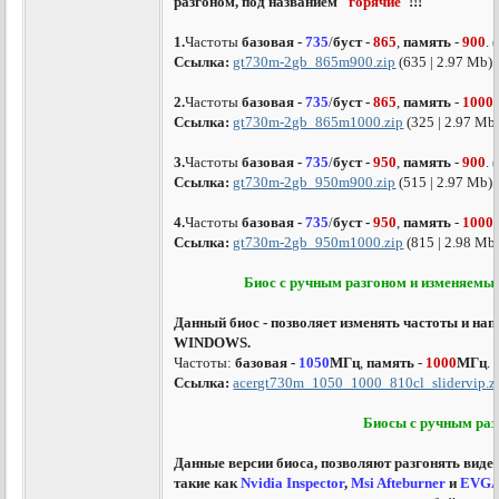
разгоном, под названием
"горячие"
!!!
1.
Частоты
базовая -
735
/
буст -
865
,
память
-
900
. (
Ссылка:
gt730m-2gb_865m900.zip
(635 | 2.97 Mb)
2.
Частоты
базовая -
735
/
буст -
865
,
память
-
1000
.
Ссылка:
gt730m-2gb_865m1000.zip
(325 | 2.97 Mb
3.
Частоты
базовая -
735
/
буст -
950
,
память
-
900
. (
Ссылка:
gt730m-2gb_950m900.zip
(515 | 2.97 Mb)
4.
Частоты
базовая -
735
/
буст -
950
,
память
-
1000
.
Ссылка:
gt730m-2gb_950m1000.zip
(815 | 2.98 Mb
Биос с ручным разгоном и изменяем
Данный биос - позволяет изменять частоты и на
WINDOWS.
Частоты:
базовая -
1050
МГц
,
память
-
1000
МГц
.
Ссылка:
acergt730m_1050_1000_810cl_slidervip.z
Биосы с ручным ра
Данные версии биоса, позволяют разгонять виде
такие как
Nvidia Inspector
,
Msi Afteburner
и
EVG