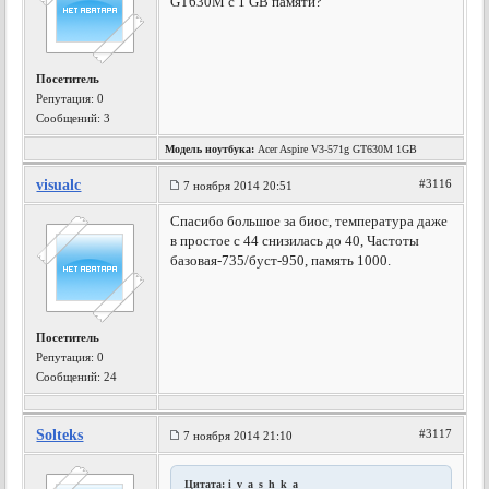
GT630M c 1 GB памяти?
Посетитель
Репутация:
0
Сообщений: 3
Модель ноутбука:
Acer Aspire V3-571g GT630M 1GB
visualc
#3116
7 ноября 2014 20:51
Спасибо большое за биос, температура даже
в простое с 44 снизилась до 40, Частоты
базовая-735/буст-950, память 1000.
Посетитель
Репутация:
0
Сообщений: 24
Solteks
#3117
7 ноября 2014 21:10
Цитата: i_v_a_s_h_k_a