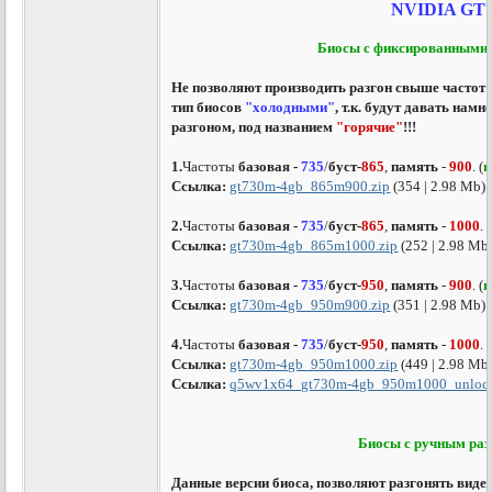
NVIDIA GT
Биосы с фиксированными 
Не позволяют производить разгон свыше частот 
тип биосов
"холодными"
, т.к. будут давать нам
разгоном, под названием
"горячие"
!!!
1.
Частоты
базовая -
735
/
буст-
865
,
память
-
900
. (
п
Ссылка:
gt730m-4gb_865m900.zip
(354 | 2.98 Mb)
2.
Частоты
базовая -
735
/
буст-
865
,
память
-
1000
. (
Ссылка:
gt730m-4gb_865m1000.zip
(252 | 2.98 Mb
3.
Частоты
базовая -
735
/
буст-
950
,
память
-
900
. (
п
Ссылка:
gt730m-4gb_950m900.zip
(351 | 2.98 Mb)
4.
Частоты
базовая -
735
/
буст-
950
,
память
-
1000
. (
Ссылка:
gt730m-4gb_950m1000.zip
(449 | 2.98 Mb
Ссылка:
q5wv1x64_gt730m-4gb_950m1000_unlock
Биосы с ручным ра
Данные версии биоса, позволяют разгонять виде