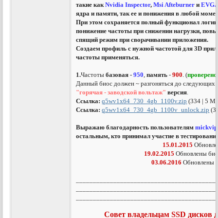
такие как
Nvidia Inspector
,
Msi Afteburner
и
EVG
ядра и памяти, так ее и понижения в любой момен
При этом сохраняется полный функционал логики
понижение частоты при снижении нагрузки, повы
спящий режим при сворачивании приложения.
Создаем профиль с нужной частотой для 3D прил
частоты применяться.
1.
Частоты
базовая -
950
,
память
-
900
. (
проверено
Данный биос должен ~ разгоняться до следующих 
"горячая - заводской вольтаж"
версия
.
Ссылка:
q5wv1x64_730_4gb_1100v.zip
(334 | 5 M
Ссылка:
q5wv1x64_730_4gb_1100v_unlock.zip
(3
Выражаю благодарность пользователям
mickvip
остальным, кто принимал участие в тестировани
15.01.2015
Обновле
19.02.2015
Обновлены би
03.06.2016
Обновлены 
_________________________________________
_________________________________________
_________________________________________
Совет владельцам SSD дисков д