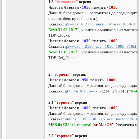
1.3
"теплая+++"
версия
.
Частоты
базовая -
1050
,
память
-
1050
.
Данный биос должен ~ разгоняться до следующих ча
он способен, ну или почти:).
Ссылка:
q5wv1x64_2130_micr_unl_acer_1050-105
New: 31|08|2017
"
, увеличена минимальная частот
TDP, Clocks.
Частоты
базовая -
1050
,
память
-
1000
.
Ссылка:
q5wv1x64_2130_acer_1050_1000_810cl_p
New: 31|10|2017
"
, увеличена минимальная частот
TDP, Def_Clocks.
2.
"горячая"
версия
.
Частоты
базовая -
950
,
память
-
1000
.
Данный биос должен ~ разгоняться до следующих 
Ссылка:
gt730m_950up---.zip
(224 | 2.96 Mb)
"Not 
2.1
"горячая"
версия
Частоты
базовая -
1000
,
память
-
1000
.
Данный биос должен ~ разгоняться до следующих 
Ссылка:
unlock_1100_730_2gb_acer_microcode_m
MSR 0xE2 lock removal
for
MacOS
"
. Увеличена м
2.2
"горячая"
версия
.