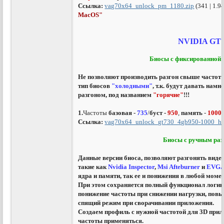
Ссылка:
vag70x64_unlock_pm_1180.zip
(341 | 1.
MacOS
"
NVIDIA GT
Биосы с фиксированной 
Не позволяют производить разгон свыше частот 
тип биосов
"холодными"
, т.к. будут давать нам
разгоном, под названием
"горячие"
!!!
1.
Частоты
базовая -
735
/
буст -
950
,
память
-
1000
.
Ссылка:
vag70x64_unlock_gt730_4gb950-1000_ho
Биосы с ручным ра
Данные версии биоса, позволяют разгонять виде
такие как
Nvidia Inspector
,
Msi Afteburner
и
EVG
ядра и памяти, так ее и понижения в любой момен
При этом сохраняется полный функционал логики
понижение частоты при снижении нагрузки, повы
спящий режим при сворачивании приложения.
Создаем профиль с нужной частотой для 3D прил
частоты применяться.