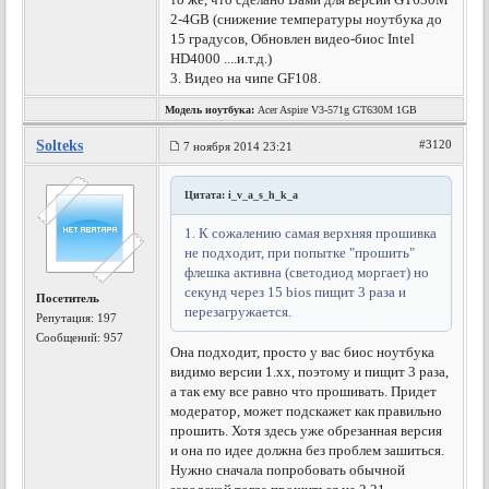
2-4GB (снижение температуры ноутбука до
15 градусов, Обновлен видео-биос Intel
HD4000 ....и.т.д.)
3. Видео на чипе GF108.
Модель ноутбука:
Acer Aspire V3-571g GT630M 1GB
Solteks
#3120
7 ноября 2014 23:21
Цитата: i_v_a_s_h_k_a
1. К сожалению самая верхняя прошивка
не подходит, при попытке "прошить"
флешка активна (светодиод моргает) но
секунд через 15 bios пищит 3 раза и
Посетитель
перезагружается.
Репутация:
197
Сообщений: 957
Она подходит, просто у вас биос ноутбука
видимо версии 1.хх, поэтому и пищит 3 раза,
а так ему все равно что прошивать. Придет
модератор, может подскажет как правильно
прошить. Хотя здесь уже обрезанная версия
и она по идее должна без проблем зашиться.
Нужно сначала попробовать обычной