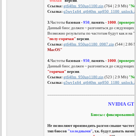
"теплая"
версия
.
Ссылка:
gt640m_950up1100.zip
(764 | 2.9 Mb)
"No
Ссылка:
q5wv1x64_gt640m_up950_1100_unlock.z
3.
Частоты
базовая -
950
,
память
-
1000
. (
проверен
Данный биос должен ~ разгоняться до следующих 
Возможно результаты по частотам будут как и на "
"полу-горячая"
версия
.
Ссылка:
gt640m_950up1180_0987.zip
(544 | 2.86
MacOS
"
4.
Частоты
базовая -
950
,
память
-
1000
. (
проверен
Данный биос должен ~ разгоняться до следующих 
"горячая"
версия
.
Ссылка:
gt640m_950up1180.zip
(523 | 2.9 Mb)
"No
Ссылка:
q5wv1x64_gt640m_up950_1180_unlock.z
_________________________________________
NVIDIA GT
Биосы с фиксированной 
Не позволяют производить разгон свыше частот 
тип биосов
"холодными"
, т.к. будут давать нам