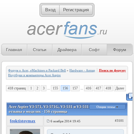
Вход
Регистрация
Главная
Статьи
Драйвера
Софт
Форум
Форум о Acer, eMachines и Packard Bell
»
Hardware - Аппаратное обеспечение
Поиск по форуму
»
Ноутбуки и компьютеры Acer Aspire
418 страниц
1
2
3
...
155
156
157
...
416
417
418
Далее
Acer Aspire V3-571, V3-571G, V3-531 и V3-531G - Обсуждение и
Опции темы
отзывы о моделях - 156 страница
feoktistovmax
#3101
6 ноября 2014 19:45