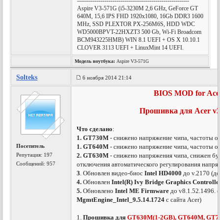
---------------------------------------------------------
Aspire V3-571G (i5-3230M 2,6 GHz, GeForce GT
640M, 15,6 IPS FHD 1920x1080, 16Gb DDR3 1600
MHz, SSD PLEXTOR PX-256M6S, HDD WDC
WD5000BPVT-22HXZT3 500 Gb, Wi-Fi Broadcom
BCM943225HMB) WIN 8.1 UEFI + OS X 10.10.1
CLOVER 3113 UEFI + LinuxMint 14 UEFI.
Модель ноутбука:
Aspire V3-571G
Solteks
6 ноября 2014 21:14
BIOS MOD for Acer
Прошивка для Acer v3
Что сделано
:
1.
GT730M
- снижено напряжение чипа, частоты о
Посетитель
1.
GT640M
- снижено напряжение чипа, частоты о
Репутация:
197
2.
GT630M
- снижено напряжения чипа, снижен бу
Сообщений: 957
отключения автоматического регулирования напря
3
. Обновлен видео-биос
Intel HD4000
до v.2170 (д
4.
Обновлен
Intel(R) Ivy Bridge Graphics Controlle
5.
Обновлено
Intel ME Firmware
до v8.1.52.1496.
MgmtEngine_Intel_9.5.14.1724
с сайта Acer)
1.
Прошивка для
GT630M(1-2GB), GT640M, GT7