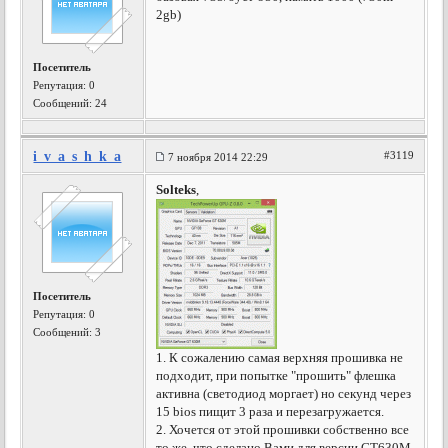
2gb)
Посетитель
Репутация:
0
Сообщений: 24
i_v_a_s_h_k_a
#3119
7 ноября 2014 22:29
Solteks
,
Посетитель
Репутация:
0
Сообщений: 3
1. К сожалению самая верхняя прошивка не
подходит, при попытке "прошить" флешка
активна (светодиод моргает) но секунд через
15 bios пищит 3 раза и перезагружается.
2. Хочется от этой прошивки собственно все
то же, что сделано Вами для версии GT630M