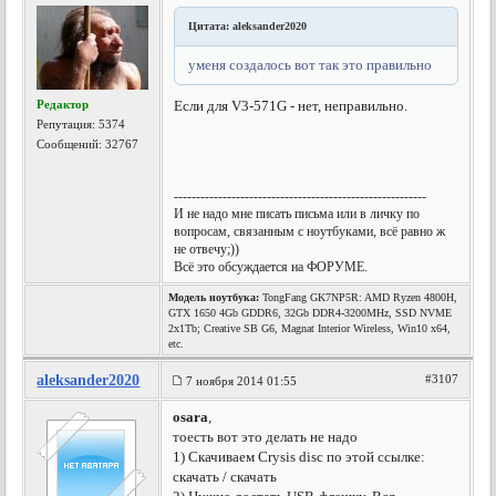
Цитата: aleksander2020
уменя создалось вот так это правильно
Редактор
Если для V3-571G - нет, неправильно.
Репутация:
5374
Сообщений: 32767
---------------------------------------------------------
И не надо мне писать письма или в личку по
вопросам, связанным с ноутбуками, всё равно ж
не отвечу;))
Всё это обсуждается на ФОРУМЕ.
Модель ноутбука:
TongFang GK7NP5R: AMD Ryzen 4800H,
GTX 1650 4Gb GDDR6, 32Gb DDR4-3200MHz, SSD NVME
2x1Tb; Creative SB G6, Magnat Interior Wireless, Win10 x64,
etc.
aleksander2020
#3107
7 ноября 2014 01:55
osara
,
тоесть вот это делать не надо
1) Скачиваем Crysis disc по этой ссылке:
скачать / скачать