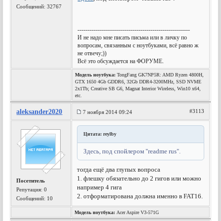
Сообщений: 32767
---------------------------------------------------------
И не надо мне писать письма или в личку по
вопросам, связанным с ноутбуками, всё равно ж
не отвечу;))
Всё это обсуждается на ФОРУМЕ.
Модель ноутбука:
TongFang GK7NP5R: AMD Ryzen 4800H,
GTX 1650 4Gb GDDR6, 32Gb DDR4-3200MHz, SSD NVME
2x1Tb; Creative SB G6, Magnat Interior Wireless, Win10 x64,
etc.
aleksander2020
#3113
7 ноября 2014 09:24
Цитата: reylby
Здесь, под спойлером "readme rus".
тогда ещё два глупых вопроса
1. флешку обязательно до 2 гигов или можно
Посетитель
например 4 гига
Репутация:
0
2. отформатирована должна именно в FAT16.
Сообщений: 10
Модель ноутбука:
Acer Aspire V3-571G