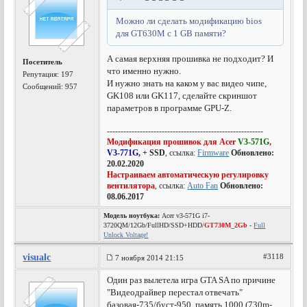
Можно ли сделать модификацию bios
для GT630M c 1 GB памяти?
А самая верхняя прошивка не подходит? И
Посетитель
что именно нужно.
Репутация:
197
И нужно знать на каком у вас видео чипе,
Сообщений: 957
GK108 или GK117, сделайте скриншот
параметров в программе GPU-Z.
---------------------------------------------------------
Модификация прошивок для Acer
V3-571G
,
V3-771G
, + SSD
, ссылка:
Firmware
Обновлено:
20.02.2020
Настраиваем автоматическую регулировку
вентилятора
, ссылка:
Auto Fan
Обновлено:
08.06.2017
Модель ноутбука:
Acer v3-571G i7-
3720QM/12Gb/FullHD/SSD+HDD/
GT730M_2Gb
-
Full
Unlock Voltage!
visualc
#3118
7 ноября 2014 21:15
Один раз вылетела игра GTA SA по причине
"Видеодрайвер перестал отвечать"
базовая-735/буст-950, память 1000 (730m-