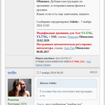
Обновил:
Добавил инструкцию по
прошивке, и поправил имена фалов в
архивах.
Какие если есть еще замечания, пишите.
Сообщение отредактировал
Solteks
- 7 ноября
2014 15:03
---------------------------------------------------------
Модификация прошивок для Acer
V3-571G
,
V3-771G
, + SSD
, ссылка:
Firmware
Обновлено:
20.02.2020
Настраиваем автоматическую регулировку
вентилятора
, ссылка:
Auto Fan
Обновлено:
08.06.2017
Модель ноутбука:
Acer v3-571G i7-
3720QM/12Gb/FullHD/SSD+HDD/
GT730M_2Gb
-
Full
Unlock Voltage!
reylby
#3112
7 ноября 2014 04:29
Цитата: Solteks
Составил бы кто поточнее инструкцию,
а то
Редактор
Репутация:
5374
Здесь
, под спойлером "readme rus".