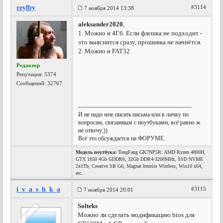
reylby
#3114
7 ноября 2014 13:38
aleksander2020
,
1. Можно и 4Гб. Если флешка не подходит -
это выяснится сразу, прошивка не начнётся.
2. Можно и FAT32
Редактор
Репутация:
5374
Сообщений: 32767
---------------------------------------------------------
И не надо мне писать письма или в личку по
вопросам, связанным с ноутбуками, всё равно ж
не отвечу;))
Всё это обсуждается на ФОРУМЕ.
Модель ноутбука:
TongFang GK7NP5R: AMD Ryzen 4800H,
GTX 1650 4Gb GDDR6, 32Gb DDR4-3200MHz, SSD NVME
2x1Tb; Creative SB G6, Magnat Interior Wireless, Win10 x64,
etc.
i_v_a_s_h_k_a
#3115
7 ноября 2014 20:01
Solteks
Можно ли сделать модификацию bios для