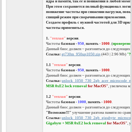
ядра и памяти, так ее и понижения в любой момен
При этом сохраняется полный функционал логики
понижение частоты при снижении нагрузки, повы
спящий режим при сворачивании приложения.
Создаем профиль с нужной частотой для 3D прил
частоты применяться.
1.
"теплая"
версия
.
Частоты
базовая -
950
,
память
-
1000
. (
проверено
)
Данный биос должен ~ разгоняться до следующих 
Ссылка:
gt730m_950up1050.zip
(443 | 2.96 Mb)
"N
1.1
"теплая"
версия
.
Частоты
базовая -
950
,
память
-
1000
.
Данный биос должен ~ разгоняться до следующих 
Ссылка:
unlock_1050_730_2gb_acer_microcode_m
MSR 0xE2 lock removal
for
MacOS
"
, увеличена м
1.2
"теплая"
версия
.
Частоты
базовая -
1000
,
память
-
1000
.
Данный биос должен ~ разгоняться до следующих 
"Возможно!!!"
улучшение разгона памяти по срав
Ссылка:
unlock_1050_730_2gb_gigabyte_microco
Gigabyte + MSR 0xE2 lock removal
for
MacOS
"
, 