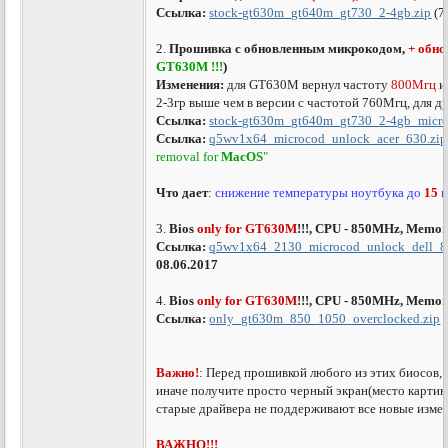
Ссылка:
stock-gt630m_gt640m_gt730_2-4gb.zip
(7
2.
Прошивка с обновленным микрокодом,
+ обн
GT630M !!!
)
Изменения:
для GT630M вернул частоту
800Мгц
и
2-3гр выше чем в версии с частотой 760Мгц, для д
Ссылка:
stock-gt630m_gt640m_gt730_2-4gb_micro
Ссылка:
q5wv1x64_microcod_unlock_acer_630.zip
removal for
MacOS
"
Что дает
:
снижение температуры ноутбука до
15
г
3.
Bios
only for GT630M
!!!, CPU - 850MHz, Memor
Ссылка:
q5wv1x64_2130_microcod_unlock_dell_8
08.06.2017
4.
Bios
only for GT630M
!!!, CPU - 850MHz, Memor
Ссылка:
only_gt630m_850_1050_overclocked.zip
(
Важно!
: Перед прошивкой любого из этих биосов, 
иначе получите просто черный экран(место картинк
старые драйвера не поддерживают все новые изме
ВАЖНО!!!