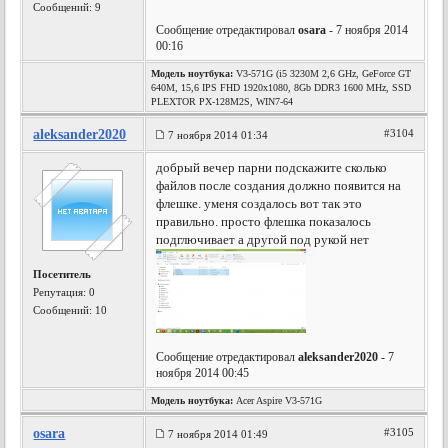
Сообщений: 9
Сообщение отредактировал
osara
- 7 ноября 2014
00:16
Модель ноутбука:
V3-571G (i5 3230M 2,6 GHz, GeForce GT
640M, 15,6 IPS FHD 1920x1080, 8Gb DDR3 1600 MHz, SSD
PLEXTOR PX-128M2S, WIN7-64
aleksander2020
#3104
7 ноября 2014 01:34
добрый вечер парни подскажите сколько
файлов после создания должно появится на
флешке. уменя создалось вот так это
правильно. просто флешка показалось
подглючивает а другой под рукой нет
Посетитель
Репутация:
0
Сообщений: 10
Сообщение отредактировал
aleksander2020
- 7
ноября 2014 00:45
Модель ноутбука:
Acer Aspire V3-571G
osara
#3105
7 ноября 2014 01:49