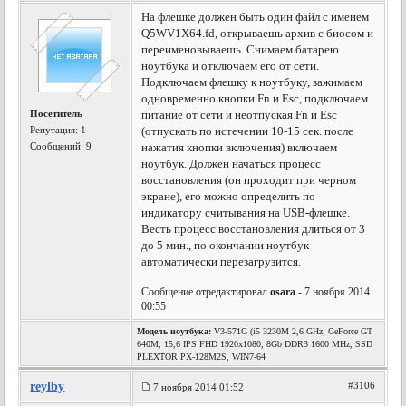
На флешке должен быть один файл с именем
Q5WV1X64.fd, открываешь архив с биосом и
переименовываешь. Снимаем батарею
ноутбука и отключаем его от сети.
Подключаем флешку к ноутбуку, зажимаем
одновременно кнопки Fn и Esc, подключаем
Посетитель
питание от сети и неотпуская Fn и Esc
Репутация:
1
(отпускать по истечении 10-15 сек. после
Сообщений: 9
нажатия кнопки включения) включаем
ноутбук. Должен начаться процесс
восстановления (он проходит при черном
экране), его можно определить по
индикатору считывания на USB-флешке.
Весть процесс восстановления длиться от 3
до 5 мин., по окончании ноутбук
автоматически перезагрузится.
Сообщение отредактировал
osara
- 7 ноября 2014
00:55
Модель ноутбука:
V3-571G (i5 3230M 2,6 GHz, GeForce GT
640M, 15,6 IPS FHD 1920x1080, 8Gb DDR3 1600 MHz, SSD
PLEXTOR PX-128M2S, WIN7-64
reylby
#3106
7 ноября 2014 01:52