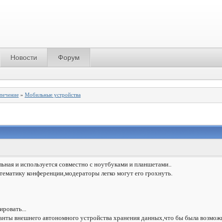
Новости
Форум
спечение
»
Мобильные устройства
льная и используется совместно с ноутбуками и планшетами..
 тематику конференции,модераторы легко могут его грохнуть.
ровать...
анты внешнего автономного устройства хранения данных,что бы была возможн