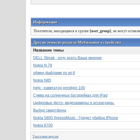
Информация
Посетители, находящиеся в группе
{user_group}
, не могут оставл
Другие темы из раздела Мобильные устройства
Название темы
DELL Streak - хочу знать Ваше мнение
Nokia N 79
обмен файлами по wi-fi
Nokia N85
help - навигатор prestigio 100
Сумка на солнечных батарейках для iPad
Цифровые фото-,видеокамеры и ассексуары.
Выбор смартфона
Nokia 5800 XpressMusic - Грядет убийца IPhone
Nokia 6700
Текстовая версия