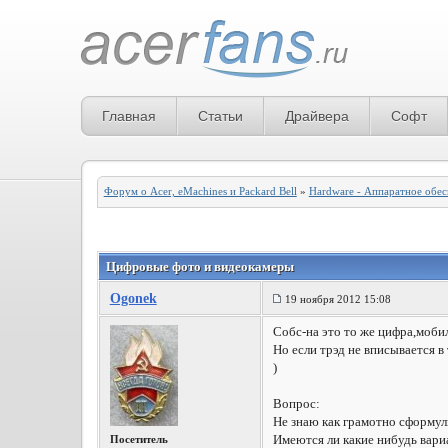
Главная
Статьи
Драйвера
Софт
Форум о Acer, eMachines и Packard Bell
»
Hardware - Аппаратное обе
Цифровые фото и видеокамеры
Ogonek
19 ноября 2012 15:08
Собс-на это то же цифра,моби
Но если трэд не вписывается в
)
Вопрос:
Не знаю как грамотно сформули
Имеются ли какие нибудь вари
Посетитель