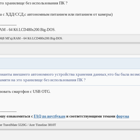
это хранилище без использования ПК ?
са с ХДД/ССД,с автономным питанием или питанием от камеры)
--------------
AM - 64 Кб.LCD480х200.Big-DOS.
(8 МГц).RAM - 64 Кб.LCD480х200.Big-DOS.
рианты внешнего автономного устройства хранения данных,что бы была возмо
амяти на это хранилище без использования ПК ?
зовать смартфон с USB OTG.
--------------
ошу ознакомиться с
FAQ по ноутбукам
и соответствующими темами
форума
er TravelMate 5520G / Acer Timeline 3810T