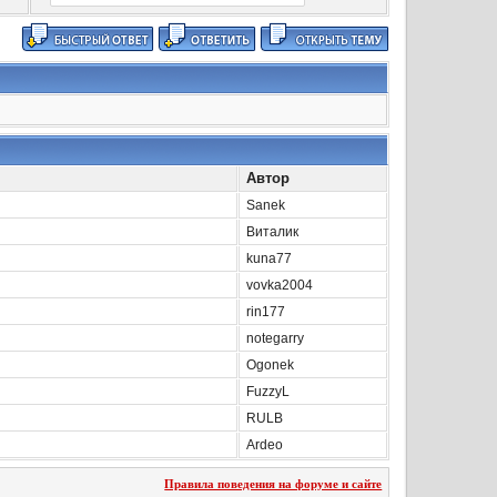
Автор
Sanek
Виталик
kuna77
vovka2004
rin177
notegarry
Ogonek
FuzzyL
RULB
Ardeo
Правила поведения на форуме и сайте