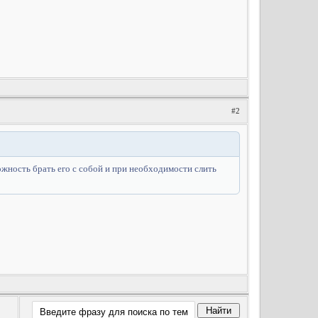
#2
жность брать его с собой и при необходимости слить