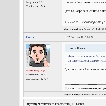
с камеры/карточки памяти на 
Репутация:
72
Сообщений: 549
(что то навроде внешнего бок
-------------------------------------------
Ampere WS-1.MC68000(8 МГц).R
Модель ноутбука:
Ampere WS-1.MC68000
FuzzyL
25 февраля 2013 04:36
Цитата: Ogonek
Имеются ли какие нибудь ва
данные с камеры/карточки п
Для таких целей можно исполь
Администратор
Репутация:
2483
Сообщений: 32767
-------------------------------------------
Прежде чем задавать вопрос пр
Модель ноутбука:
Acer Aspire 5920G / Ac
Эту тему читают:
0 пользователей (
) и 1 гостей