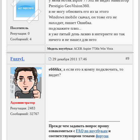
у меня нотик aspire 7730z не видит навигатор
Prestigio GeoVision360.
я не могу обновить его из за этого
Windows mobile скачал, он тоже его не
находит, пишет Ошибка.
Посетитель
подскажите плиз...
Репутация:
0
я уже пятый день лазию в интернете но так
Сообщений: 4
ничего и не нашел для него
Модель ноутбука:
ACER Aspire 7730z Win Vista
FuzzyL
#9
29 декабря 2011 17:46
e666kx
, а если его к компу подключить, то
видит?
Администратор
Репутация:
2483
Сообщений: 32767
---------------------------------------------------------
Прежде чем задавать вопрос прошу
ознакомиться с
FAQ по ноутбукам
и
соответствующими темами
форума