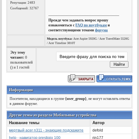
Репутация:
2483
Сообщений: 32767
---------------------------------------------------------
Прежде чем задавать вопрос прошу
ознакомиться с
FAQ по ноутбукам
и
соответствующими темами
форума
Модель ноутбука:
Acer Aspire 5920G / Acer TravelMate 5520G
/ Acer Timeline 3810T
Эту тему
читают:
0
пользователей
(
) и 1 гостей
Информация
Посетители, находящиеся в группе
{user_group}
, не могут оставлять ответы
в данном форуме.
Другие темы из раздела Мобильные устройства
Название темы
Автор
мертвый acer n311 - знающие подскажите
defold
help - навигатор prestigio 100
rin177