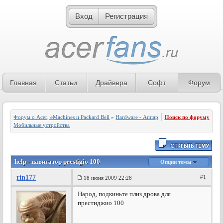
Вход
Регистрация
Главная
Статьи
Драйвера
Софт
Форум
Форум о Acer, eMachines и Packard Bell
»
Hardware - Аппаратное обеспечение
Поиск по форуму
»
Мобильные устройства
help - навигатор prestigio 100
Опции темы
rin177
#1
18 июня 2009 22:28
Народ, подкиньте плиз дрова для
престиджио 100