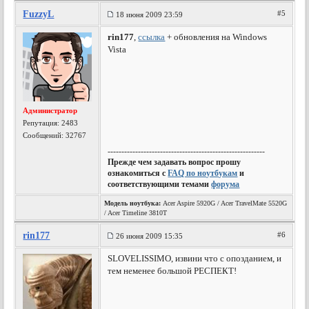
FuzzyL
#5
18 июня 2009 23:59
rin177
,
ссылка
+ обновления на Windows
Vista
Администратор
Репутация:
2483
Сообщений: 32767
---------------------------------------------------------
Прежде чем задавать вопрос прошу
ознакомиться с
FAQ по ноутбукам
и
соответствующими темами
форума
Модель ноутбука:
Acer Aspire 5920G / Acer TravelMate 5520G
/ Acer Timeline 3810T
rin177
#6
26 июня 2009 15:35
SLOVELISSIMO, извини что с опозданием, и
тем неменее большой РЕСПЕКТ!