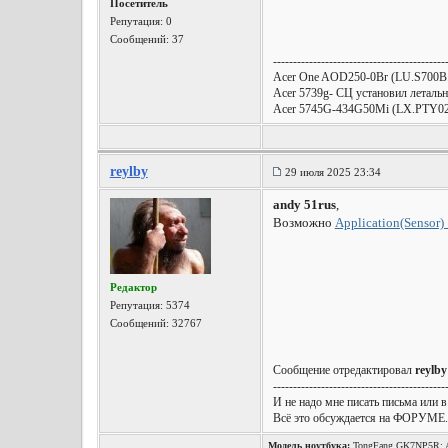
Посетитель
Репутация:
0
Сообщений: 37
-------------------------------------------
Acer One AOD250-0Br (LU.S700B.
Acer 5739g- СЦ установил леталь
Acer 5745G-434G50Mi (LX.PTY02
reylby
29 июля 2025 23:34
andy 51rus
,
Возможно
Application(Sensor)
Редактор
Репутация:
5374
Сообщений: 32767
Сообщение отредактировал
reylby
-------------------------------------------
И не надо мне писать письма или в
Всё это обсуждается на ФОРУМЕ.
Модель ноутбука:
TongFang GK7NP5R: A