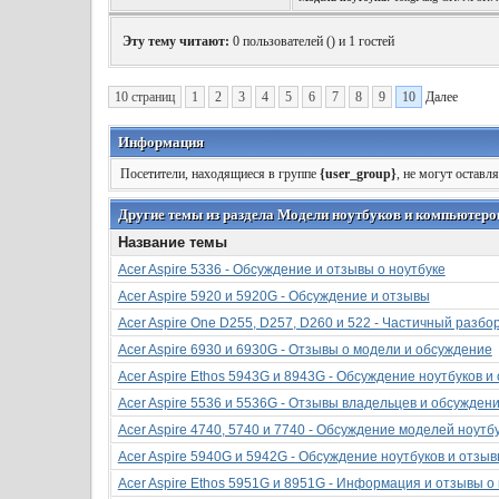
Wireless, Win10 x64, etc.
Эту тему читают:
0 пользователей (
) и 1 гостей
10 страниц
1
2
3
4
5
6
7
8
9
10
Далее
Информация
Посетители, находящиеся в группе
{user_group}
, не могут оставл
Другие темы из раздела Модели ноутбуков и компьютеров
Название темы
Acer Aspire 5336 - Обсуждение и отзывы о ноутбуке
Acer Aspire 5920 и 5920G - Обсуждение и отзывы
Acer Aspire One D255, D257, D260 и 522 - Частичный разб
Acer Aspire 6930 и 6930G - Отзывы о модели и обсуждение
Acer Aspire Ethos 5943G и 8943G - Обсуждение ноутбуков 
Acer Aspire 5536 и 5536G - Отзывы владельцев и обсужден
Acer Aspire 4740, 5740 и 7740 - Обсуждение моделей ноутб
Acer Aspire 5940G и 5942G - Обсуждение ноутбуков и отзы
Acer Aspire Ethos 5951G и 8951G - Информация и отзывы о