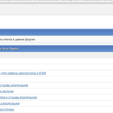
ять ответы в данном форуме.
 Acer Aspire
ор для замены винчестера и RAM
и отзывы владельцев
ие модели
уков и отзывы владельцев
вы владельцев
 ноутбуках