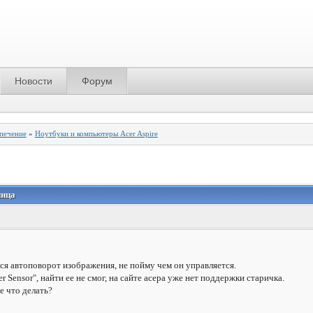
Новости
Форум
спечение
»
Ноутбуки и компьютеры Acer Aspire
ница
ся автоповорот изображения, не пойму чем он управляется.
 Sensor", найти ее не смог, на сайте асера уже нет поддержки старичка.
е что делать?