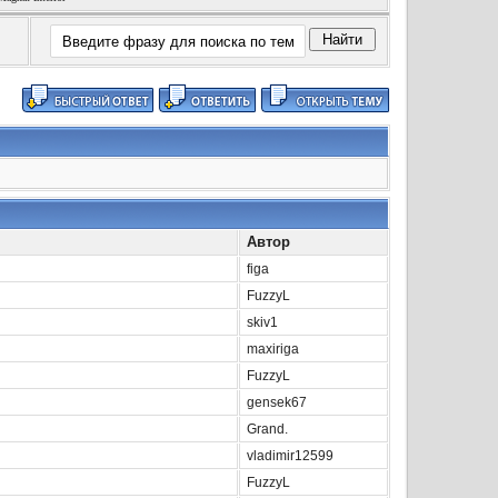
Автор
figa
FuzzyL
skiv1
maxiriga
FuzzyL
gensek67
Grand.
vladimir12599
FuzzyL