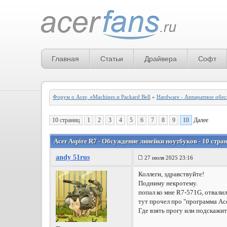
Главная
Статьи
Драйвера
Софт
Форум о Acer, eMachines и Packard Bell
»
Hardware - Аппаратное обе
10 страниц
1
2
3
4
5
6
7
8
9
10
Далее
Acer Aspire R7 - Обсуждение линейки ноутбуков - 10 стра
andy 51rus
27 июля 2025 23:16
Коллеги, здравствуйте!
Подниму некротему.
попал ко мне R7-571G, отвалил
тут прочел про "программа Acer
Где взять прогу или подскажит