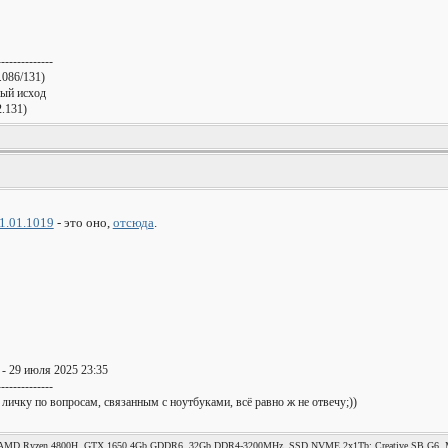
--------------
086/131)
ный исход
.131)
 1.01.1019
- это оно,
отсюда
.
- 29 июля 2025 23:35
--------------
 личку по вопросам, связанным с ноутбуками, всё равно ж не отвечу;))
MD Ryzen 4800H, GTX 1650 4Gb GDDR6, 32Gb DDR4-3200MHz, SSD NVME 2x1Tb; Creative SB G6, Mag