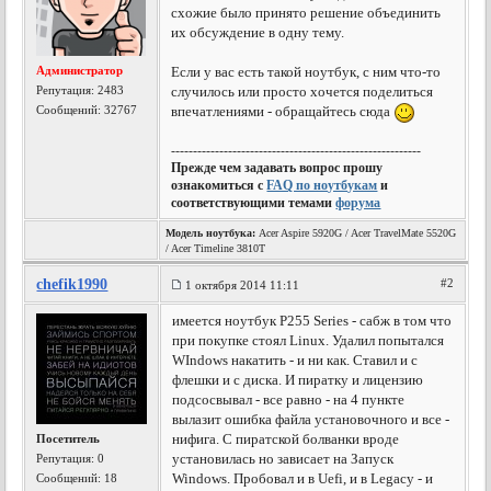
схожие было принято решение объединить
их обсуждение в одну тему.
Администратор
Если у вас есть такой ноутбук, с ним что-то
Репутация:
2483
случилось или просто хочется поделиться
Сообщений: 32767
впечатлениями - обращайтесь сюда
---------------------------------------------------------
Прежде чем задавать вопрос прошу
ознакомиться с
FAQ по ноутбукам
и
соответствующими темами
форума
Модель ноутбука:
Acer Aspire 5920G / Acer TravelMate 5520G
/ Acer Timeline 3810T
chefik1990
#2
1 октября 2014 11:11
имеется ноутбук P255 Series - сабж в том что
при покупке стоял Linux. Удалил попытался
WIndows накатить - и ни как. Ставил и с
флешки и с диска. И пиратку и лицензию
подсосвывал - все равно - на 4 пункте
вылазит ошибка файла установочного и все -
нифига. С пиратской болванки вроде
Посетитель
установилась но зависает на Запуск
Репутация:
0
Windows. Пробовал и в Uefi, и в Legacy - и
Сообщений: 18