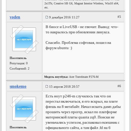
2x1Tb; Creative SB G6, Magnat Interior Wireless, Win10 x64,
etc.
voden
#5
9 декабря 2016 11:27
В биосе и LiveUSB - не глючит. Вывод: что-
то накрылось при обновлении линукса.
Спасибо. Проблема софтовая, пошел на
форум ubuntu :)
Посетитель
Репутация:
0
Сообщений: 2
Модель ноутбука:
Acer Travelmate P276-M
smokemo
#6
15 апреля 2018 20:57
Есть ноут p246-m случилось так что он
перестал включаться, я его вскрыл, на плате
флешь на 8 мегабайт. Начал искать дамп дабы
прошить через прогер, искал по платформе
материнской платы quanta zq0. Поиски не
увеньчались успехом, распаковал екзешник с
Посетитель
официального сайта, а там файл .fd на 6