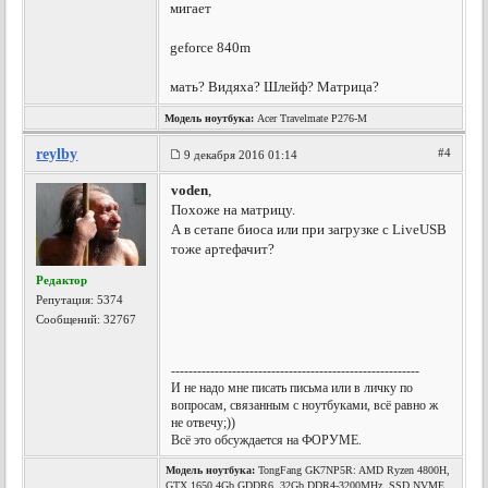
мигает
geforce 840m
мать? Видяха? Шлейф? Матрица?
Модель ноутбука:
Acer Travelmate P276-M
reylby
#4
9 декабря 2016 01:14
voden
,
Похоже на матрицу.
А в сетапе биоса или при загрузке с LiveUSB
тоже артефачит?
Редактор
Репутация:
5374
Сообщений: 32767
---------------------------------------------------------
И не надо мне писать письма или в личку по
вопросам, связанным с ноутбуками, всё равно ж
не отвечу;))
Всё это обсуждается на ФОРУМЕ.
Модель ноутбука:
TongFang GK7NP5R: AMD Ryzen 4800H,
GTX 1650 4Gb GDDR6, 32Gb DDR4-3200MHz, SSD NVME