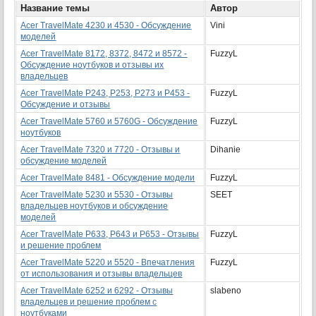
Название темы
Автор
Аcer TravelMate 4230 и 4530 - Обсуждение
Vini
моделей
Acer TravelMate 8172, 8372, 8472 и 8572 -
FuzzyL
Обсуждение ноутбуков и отзывы их
владельцев
Acer TravelMate P243, P253, P273 и P453 -
FuzzyL
Обсуждение и отзывы
Acer TravelMate 5760 и 5760G - Обсуждение
FuzzyL
ноутбуков
Acer TravelMate 7320 и 7720 - Отзывы и
Dihanie
обсуждение моделей
Acer TravelMate 8481 - Обсуждение модели
FuzzyL
Acer TravelMate 5230 и 5530 - Отзывы
SEET
владельцев ноутбуков и обсуждение
моделей
Acer TravelMate P633, P643 и P653 - Отзывы
FuzzyL
и решение проблем
Acer TravelМate 5220 и 5520 - Впечатления
FuzzyL
от использования и отзывы владельцев
Acer TravelMate 6252 и 6292 - Отзывы
slabeno
владельцев и решение проблем с
ноутбуками