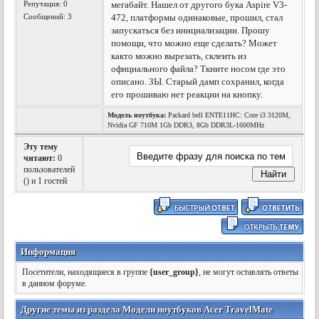
Репутация:
0
мегабайт. Нашел от другого бука Aspire V3-
Сообщений: 3
472, платформы одинаковые, прошил, стал
запускаться без инициализации. Прошу
помощи, что можно еще сделать? Может
както можно вырезать, склеить из
официального файла? Ткните носом где это
описано. ЗЫ. Старый дамп сохранил, когда
его прошиваю нет реакции на кнопку.
Модель ноутбука:
Packard bell ENTE11HC: Core i3 3120M,
Nvidia GF 710M 1Gb DDR3, 8Gb DDR3L-1600MHz
Эту тему
читают:
0
пользователей
(
) и 1 гостей
Информация
Посетители, находящиеся в группе
{user_group}
, не могут оставлять ответы
в данном форуме.
Другие темы из раздела Модели ноутбуков Acer TravelMate