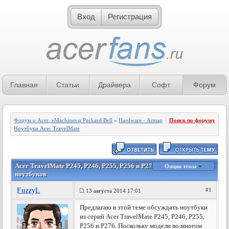
Вход
Регистрация
Главная
Статьи
Драйвера
Софт
Форум
Форум о Acer, eMachines и Packard Bell
»
Hardware - Аппаратное обеспечение
Поиск по форуму
»
Ноутбуки Acer TravelMate
Acer TravelMate P245, P246, P255, P256 и P276 - Обсуждение
Опции темы
ноутбуков
FuzzyL
#1
13 августа 2014 17:01
Предлагаю в этой теме обсуждать ноутбуки
из серий Acer TravelMate P245, P246, P255,
P256 и P276. Поскольку модели во многом