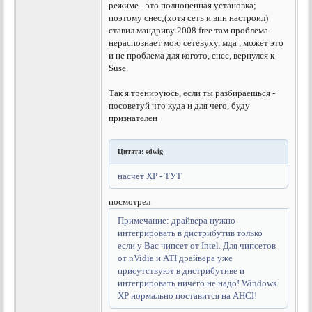
режиме - это полноценная установка;
поэтому снес;(хотя сеть и впн настроил)
ставил мандриву 2008 free там проблема -
нераспознает мою сетевуху, мда , может это
и не проблема для когото, снес, вернулся к
Suse.
Так я тренируюсь, если ты разбираешься -
посоветуй что куда и для чего, буду
признателен
Цитата: sdwig
насчет ХР - ТУТ
посмотрел
Примечание: драйвера нужно
интегрировать в дистрибутив только
если у Вас чипсет от Intel. Для чипсетов
от nVidia и ATI драйвера уже
присутствуют в дистрибутиве и
интегрировать ничего не надо! Windows
XP нормально поставится на AHCI!