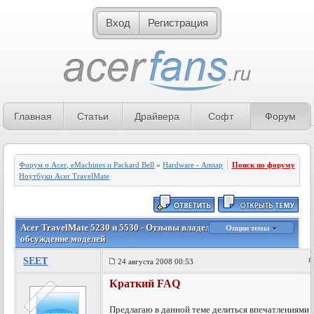
Вход
Регистрация
Главная
Статьи
Драйвера
Софт
Форум
Форум о Acer, eMachines и Packard Bell
»
Hardware - Аппаратное обеспечение
Поиск по форуму
»
Ноутбуки Acer TravelMate
Acer TravelMate 5230 и 5530 - Отзывы владельцев ноутбуков и
Опции темы
обсуждение моделей
SEET
#
24 августа 2008 00:53
Краткий FAQ
Предлагаю в данной теме делиться впечатлениями