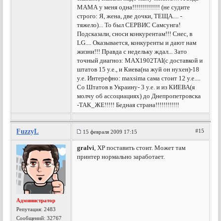
МАМА у меня одна!!!!!!!!!!!!!! (не судите
строго: Я, жена, две дочки, ТЕЩА.... -
тяжело)... То был СЕРВИС Самсунга!
Подсказали, сноси конкурентам!!! Снес, в
LG.... Оказывается, конкуренты и дают нам
жизни!!! Правда с недельку ждал... Зато
точный диагноз: MAX1902TAI(с доставкой и
штатов 15 у.е., и Киева(на жуй он нухен)-18
у.е. Интерефно: maxsima сама стоит 12 у.е....
Со Штатов в Украину- 3 у.е. и из КИЕВА(я
молчу об ассоциациях) до Днепропетровска
-ТАК_ЖЕ!!!!! Бедная страна!!!!!!!!!!!!
FuzzyL
#15
15 февраля 2009 17:15
gralvi
, ХР поставить стоит. Может там
принтер нормально заработает.
Администратор
Репутация:
2483
Сообщений: 32767