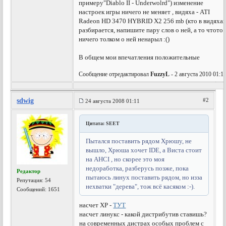
примеру"Diablo II - Underwolrd") изменение
настроек игры ничего не меняет , видяха - ATI
Radeon HD 3470 HYBRID X2 256 mb (кто в видяха
разбирается, напишите пару слов о ней, а то чтото
ничего толком о ней ненарыл :()
В общем мои впечатления положительные
Сообщение отредактировал
FuzzyL
- 2 августа 2010 01:1
sdwig
#2
24 августа 2008 01:11
Цитата: SEET
Пытался поставить рядом Хрюшу, не
вышло, Хрюша хочет IDE, а Виста стоит
на AHCI , но скорее это моя
недоработка, разберусь позже, пока
Редактор
пытаюсь линух поставить рядом, но изза
Репутация:
54
нехватки "дерева", тож всё касяком :-).
Сообщений: 1651
насчет ХР -
ТУТ
насчет линукс - какой дистрибутив ставишь?
на современных дистрах особых проблем с