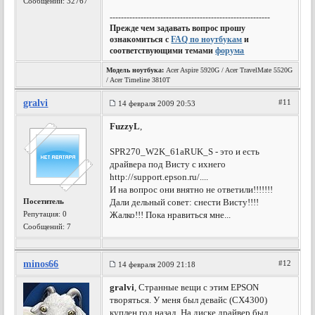
Сообщений: 32767
---------------------------------------------------------
Прежде чем задавать вопрос прошу
ознакомиться с
FAQ по ноутбукам
и
соответствующими темами
форума
Модель ноутбука:
Acer Aspire 5920G / Acer TravelMate 5520G
/ Acer Timeline 3810T
gralvi
#11
14 февраля 2009 20:53
FuzzyL
,
SPR270_W2K_61aRUK_S - это и есть
драйвера под Висту с ихнего
http://support.epson.ru/....
И на вопрос они внятно не ответили!!!!!!!
Посетитель
Дали дельный совет: снести Висту!!!!
Репутация:
0
Жалко!!! Пока нравиться мне...
Сообщений: 7
minos66
#12
14 февраля 2009 21:18
gralvi
, Странные вещи с этим EPSON
творяться. У меня был девайс (CX4300)
куплен год назад. На диске драйвер был