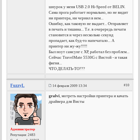
шнурок у меня USB 2.0 Hi-Speed от BELIN.
Сама прога работает нормально, но не видит
ни принтера, ни чернил в нем...
Ошибку, как таковую не выдает... Отправляет
в печать и тишина... Т.е. в очерередь печати
становится и через несколько секунд
пропадает, как буд-то напечатало... А
принтер ни жу-жу!!!!!
Был ноут самсунг с ХР, работал без проблем...
Сейчас TravelMate 5530G с Вистой - и такая
фигня...
ЧТО ДЕЛАТЬ-ТО???
FuzzyL
#10
14 февраля 2009 13:34
gralvi
, мотреть настройки принтера и качать
драйвера для Висты
Администратор
Репутация:
2483