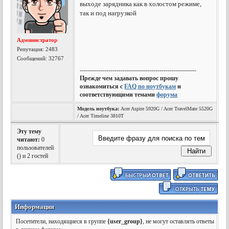
выходе зарядника как в холостом режиме,
так и под нагрузкой
Администратор
Репутация:
2483
Сообщений: 32767
---------------------------------------------------------
Прежде чем задавать вопрос прошу
ознакомиться с
FAQ по ноутбукам
и
соответствующими темами
форума
Модель ноутбука:
Acer Aspire 5920G / Acer TravelMate 5520G
/ Acer Timeline 3810T
Эту тему
читают:
0
пользователей
(
) и 2 гостей
Информация
Посетители, находящиеся в группе
{user_group}
, не могут оставлять ответы