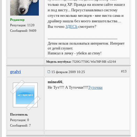
только под XP. Правда на ихнем сайте нашел
и под висту... Переустанавливал систему
спустя несколько месяцев - мне виста сама и
Редактор
драйвер нашла без моего вмешательства....
Репутация:
1120
Вы точно
ЗДЕСЬ
смотрите?
Сообщений: 9409
---------------------------------------------------------
Детям нельзя пользоваться интернетом. Интернет
от детей глупеет.
Написал в личку - убейся ап стену!
Модель ноутбука:
7520G/7750G Win7HP/HB x32/64
gralvi
#13
15 февраля 2009 10:25
minos66
,
Не Тут!!!! А Туточки!!!!
Туточки
Посетитель
Репутация:
0
Сообщений: 7