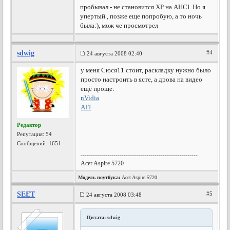
пробывал - не становится ХР на AHCI. Но я
упертый , позже еще попробую, а то ночь
была:), мож че просмотрел
sdwig
#4
24 августа 2008 02:40
у меня Сюся11 стоит, раскладку нужно было
просто настроить в ясте, а дрова на видео
ещё проще:
nVidia
ATI
Редактор
Репутация:
54
Сообщений: 1651
---------------------------------------------------------
Acer Aspire 5720
Модель ноутбука:
Acer Aspire 5720
SEET
#5
24 августа 2008 03:48
Цитата: sdwig