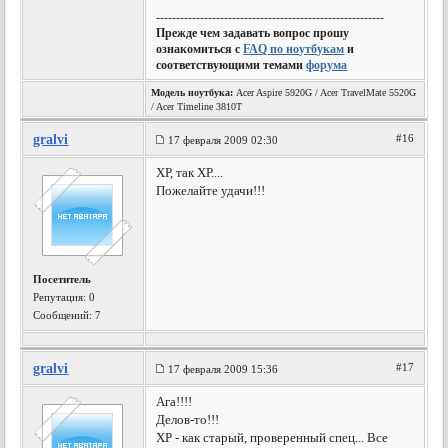
---------------------------------------------------------
Прежде чем задавать вопрос прошу
ознакомиться с
FAQ по ноутбукам
и
соответствующими темами
форума
Модель ноутбука:
Acer Aspire 5920G / Acer TravelMate 5520G
/ Acer Timeline 3810T
gralvi
#16
17 февраля 2009 02:30
ХР, так ХР....
Пожелайте удачи!!!
Посетитель
Репутация:
0
Сообщений: 7
gralvi
#17
17 февраля 2009 15:36
Ага!!!!
Делов-то!!!
ХР - как старый, проверенный спец... Все