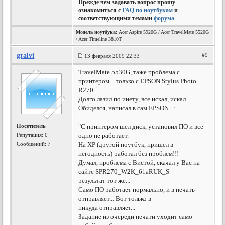
Прежде чем задавать вопрос прошу
ознакомиться с
FAQ по ноутбукам
и
соответствующими темами
форума
Модель ноутбука:
Acer Aspire 5920G / Acer TravelMate 5520G
/ Acer Timeline 3810T
gralvi
#9
13 февраля 2009 22:33
TravelMate 5530G, таже проблема с
принтером... только с EPSON Stylus Photo
R270.
Долго лазил по инету, все искал, искал...
Обиделся, написал в сам EPSON...:
Посетитель
"С принтером шел диск, установил ПО и все
Репутация:
0
одно не работает.
Сообщений: 7
На ХР (другой ноутбук, пришел в
негодность) работал без проблем!!!
Думал, проблема с Вистой, скачал у Вас на
сайте SPR270_W2K_61aRUK_S -
результат тот же...
Само ПО работает нормально, и в печать
отправляет... Вот только в
никуда отправляет...
Задание из очереди печати уходит само