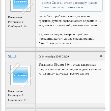
у меня Сюся11 стоит, раскладку нужно
было просто настроить в ясте:
через Yast пробывал - выкидывает из
Посетитель
графики, думает, возвращаемся обратно и ....
Репутация:
0
все, никаких движений,, так что непонятно;
Сообщений: 14
а дрова на видео, завтра попробую
поставить, кстати дрова с расширением - "
*.run " - как устанавливать ?
SEET
#6
14 октября 2008 21:29
Установил Ubuntu 8.04 , стала как родная
рядом с вистой , ненарадуюсь, дык я забыцл
когда винду запускал , все оч радует
Посетитель
Репутация:
0
Сообщений: 14