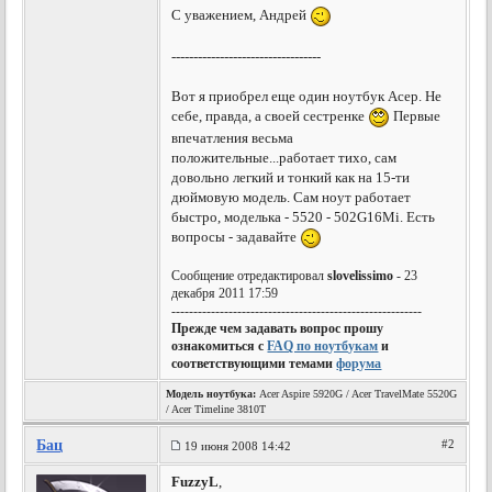
С уважением, Андрей
----------------------------------
Вот я приобрел еще один ноутбук Асер. Не
себе, правда, а своей сестренке
Первые
впечатления весьма
положительные...работает тихо, сам
довольно легкий и тонкий как на 15-ти
дюймовую модель. Сам ноут работает
быстро, моделька - 5520 - 502G16Мi. Есть
вопросы - задавайте
Сообщение отредактировал
slovelissimo
- 23
декабря 2011 17:59
---------------------------------------------------------
Прежде чем задавать вопрос прошу
ознакомиться с
FAQ по ноутбукам
и
соответствующими темами
форума
Модель ноутбука:
Acer Aspire 5920G / Acer TravelMate 5520G
/ Acer Timeline 3810T
Бац
#2
19 июня 2008 14:42
FuzzyL
,