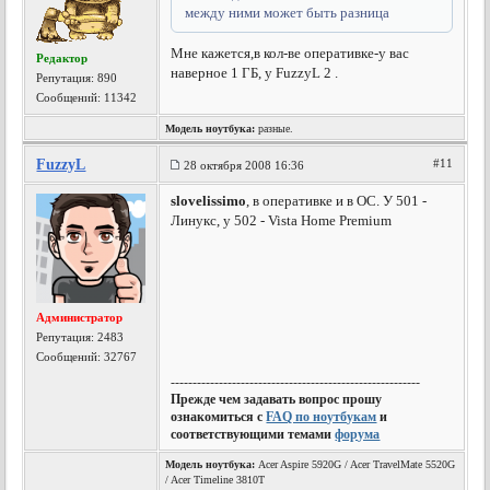
между ними может быть разница
Мне кажется,в кол-ве оперативке-у вас
Редактор
наверное 1 ГБ, у FuzzyL 2 .
Репутация:
890
Сообщений: 11342
Модель ноутбука:
разные.
FuzzyL
#11
28 октября 2008 16:36
slovelissimo
, в оперативке и в ОС. У 501 -
Линукс, у 502 - Vista Home Premium
Администратор
Репутация:
2483
Сообщений: 32767
---------------------------------------------------------
Прежде чем задавать вопрос прошу
ознакомиться с
FAQ по ноутбукам
и
соответствующими темами
форума
Модель ноутбука:
Acer Aspire 5920G / Acer TravelMate 5520G
/ Acer Timeline 3810T