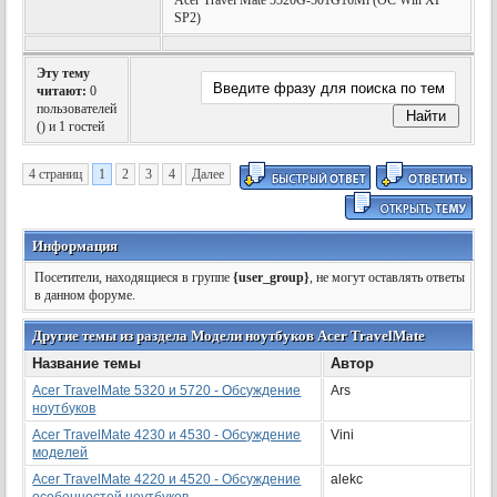
Acer Travel Mate 5520G-501G16Mi (OC Win XP
SP2)
Эту тему
читают:
0
пользователей
(
) и 1 гостей
4 страниц
1
2
3
4
Далее
Информация
Посетители, находящиеся в группе
{user_group}
, не могут оставлять ответы
в данном форуме.
Другие темы из раздела Модели ноутбуков Acer TravelMate
Название темы
Автор
Acer TravelMate 5320 и 5720 - Обсуждение
Ars
ноутбуков
Аcer TravelMate 4230 и 4530 - Обсуждение
Vini
моделей
Acer ТravelMate 4220 и 4520 - Обсуждение
alekc