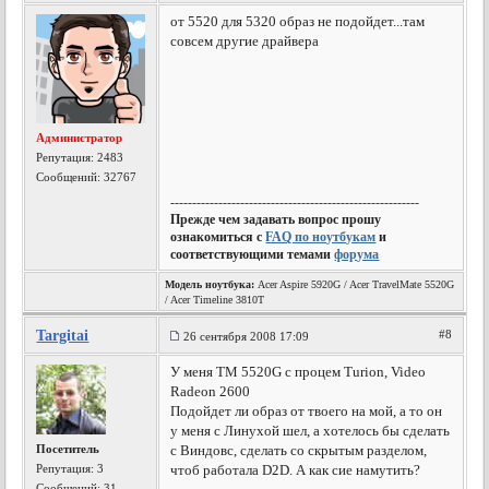
от 5520 для 5320 образ не подойдет...там
совсем другие драйвера
Администратор
Репутация:
2483
Сообщений: 32767
---------------------------------------------------------
Прежде чем задавать вопрос прошу
ознакомиться с
FAQ по ноутбукам
и
соответствующими темами
форума
Модель ноутбука:
Acer Aspire 5920G / Acer TravelMate 5520G
/ Acer Timeline 3810T
Targitai
#8
26 сентября 2008 17:09
У меня TM 5520G с процем Turion, Video
Radeon 2600
Подойдет ли образ от твоего на мой, а то он
у меня с Линухой шел, а хотелось бы сделать
Посетитель
с Виндовс, сделать со скрытым разделом,
Репутация:
3
чтоб работала D2D. А как сие намутить?
Сообщений: 31