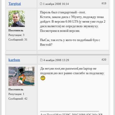
Targitai
#19
1 ноября 2008 16:14
Пароль был стандартный - root.
Кстати, заказа диск с Убунту, подожду пока
дойдет. В версии 6.06 LTS (у меня уже года 2
диск валяется) не определило звуковуху.
Посетитель
Посмотрим в новой версии.
Репутация:
3
Сообщений: 31
ПыСы, так есть у кого-то подобный бук с
Вистой?
karlson
#20
4 ноября 2008 13:29
Да нет,ни root,ни password,ни laptop не
подошло,но все равно спасибо за подсказку.
Посетитель
Репутация:
1
Сообщений: 42
---------------------------------------------------------