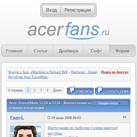
Вход
Регистрация
Главная
Статьи
Драйвера
Софт
Форум
Форум о Acer, eMachines и Packard Bell
»
Hardware - Аппаратное обеспечение
Поиск по форуму
»
Ноутбуки Acer TravelMate
4 страниц
1
2
3
4
Далее
Acer TravelМate 5220 и 5520 - Впечатления от использования и
Опции темы
отзывы владельцев
FuzzyL
#1
19 июня 2008 06:02
Инструкция по разборке (сервисмануал)
ноутбка
.