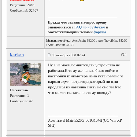
Репутация:
2483
Сообщений: 32767
---------------------------------------------------------
Прежде чем задавать вопрос прошу
ознакомиться с
FAQ по ноутбукам
и
соответствующими темами
форума
Модель ноутбука:
Acer Aspire 5920G / Acer TravelMate 5520G
/ Acer Timeline 3810T
karlson
#14
30 октября 2008 02:24
Ну а на моем,помнится,эти устройства не
работали.К тому же нельзя было войти в
настройки компьютера из-за установленого
пароля администратора,который ни я,ни
продавцы из магазина снять не смогли.Кто
Посетитель
что может сказать по этому поводу?
Репутация:
1
Сообщений: 42
---------------------------------------------------------
Acer Travel Mate 5520G-501G16Mi (OC Win XP
SP2)