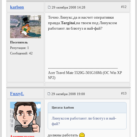
karlson
#12
29 октября 2008 14:28
Точно Линукс,да и насчет оперативки
правда.
Targitai
,на твоем под Линуксом
работают ли блютуз и вай-фай?
Посетитель
Репутация:
1
Сообщений: 42
---------------------------------------------------------
Acer Travel Mate 5520G-501G16Mi (OC Win XP
SP2)
FuzzyL
#13
29 октября 2008 19:00
Цитата: karlson
Линуксом работают ли блютуз и вай-
фай?
должны работать
Администратор