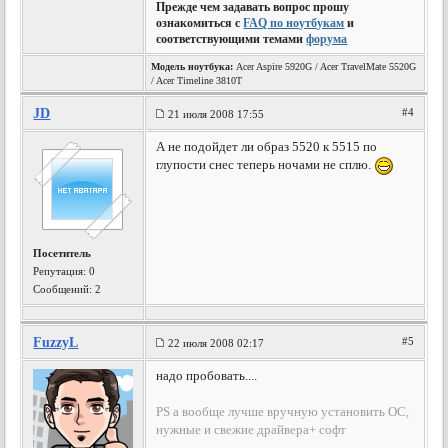
Прежде чем задавать вопрос прошу
ознакомиться с
FAQ по ноутбукам
и
соответствующими темами
форума
Модель ноутбука:
Acer Aspire 5920G / Acer TravelMate 5520G
/ Acer Timeline 3810T
JD
#4
21 июля 2008 17:55
А не подойдет ли образ 5520 к 5515 по
глупости снес теперь ночами не сплю.
Посетитель
Репутация:
0
Сообщений: 2
FuzzyL
#5
22 июля 2008 02:17
надо пробовать....
PS а вообще лучше вручную установить ОС,
нужные и свежие драйвера+ софт