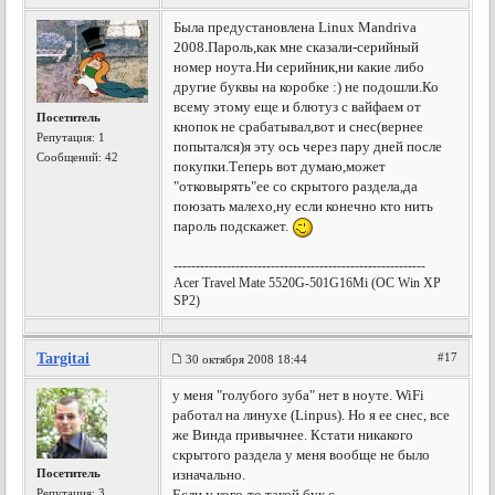
Была предустановлена Linux Mandriva
2008.Пароль,как мне сказали-серийный
номер ноута.Ни серийник,ни какие либо
другие буквы на коробке :) не подошли.Ко
всему этому еще и блютуз с вайфаем от
Посетитель
кнопок не срабатывал,вот и снес(вернее
Репутация:
1
попытался)я эту ось через пару дней после
Сообщений: 42
покупки.Теперь вот думаю,может
"отковырять"ее со скрытого раздела,да
поюзать малехо,ну если конечно кто нить
пароль подскажет.
---------------------------------------------------------
Acer Travel Mate 5520G-501G16Mi (OC Win XP
SP2)
Targitai
#17
30 октября 2008 18:44
у меня "голубого зуба" нет в ноуте. WiFi
работал на линухе (Linpus). Но я ее снес, все
же Винда привычнее. Кстати никакого
скрытого раздела у меня вообще не было
Посетитель
изначально.
Репутация:
3
Если у кого-то такой бук с