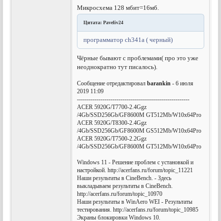
Микросхема 128 мбит=16мб.
Цитата: Paveliv24
программатор ch341a ( черный)
Чёрные бывают с проблемами( про это уже
неоднократно тут писалось).
Сообщение отредактировал
barankin
- 6 июля
2019 11:09
---------------------------------------------------------
ACER 5920G/T7700-2.4Ggz
/4Gb/SSD256Gb/GF8600M GT512Mb/W10x64Pro
ACER 5920G/T8300-2.4Ggz
/4Gb/SSD256Gb/GF8600M GS512Mb/W10x64Pro
ACER 5920G/T7500-2.2Ggz
/4Gb/SSD256Gb/GF8600M GT512Mb/W10x64Pro
Windows 11 - Решение проблем с установкой и
настройкой. http://acerfans.ru/forum/topic_11221
Наши результаты в CineBench. - Здесь
выкладываем результаты в CineBench.
http://acerfans.ru/forum/topic_10970
Наши результаты в WinAero WEI - Результаты
тестирования. http://acerfans.ru/forum/topic_10985
Экраны блокировки Windows 10.