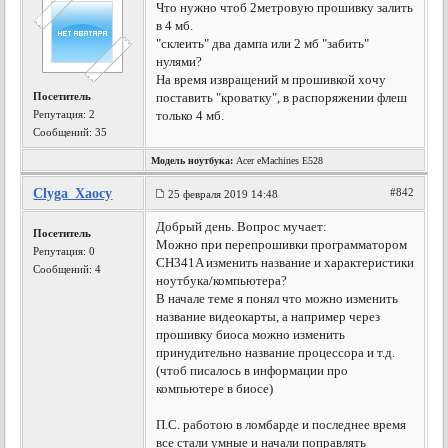
Что нужно чтоб 2метровую прошивку залить
в 4 мб.
"склеить" два дампа или 2 мб "забить"
нулями?
На время извращений м прошивкой хочу
Посетитель
поставить "кроватку", в распоряжении флеш
Репутация:
2
только 4 мб.
Сообщений: 35
Модель ноутбука:
Acer eMachines E528
Clyga_Xaocy
#842
25 февраля 2019 14:48
Добрый день. Вопрос мучает:
Посетитель
Можно при перепрошивки программатором
Репутация:
0
CH341A изменить название и характеристики
Сообщений: 4
ноутбука/компьютера?
В начале теме я понял что можно изменить
название видеокарты, а например через
прошивку биоса можно изменить
принудительно название процессора и т.д.
(чтоб писалось в информации про
компьютере в биосе)
П.С. работою в ломбарде и последнее время
все стали умные и начали поправлять