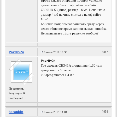
Вроде как все операции прошли успешно
далее скачал биос с оф сайта гигабайт
Z390UD.f7 ( биос) размер 16 мб. Непонятно
размер 4 мб на чипе считал а на оф сайте
16мб.
Конечно попробывал записать сразу через
сек сообщение время записи вышло! ошибка.
Не записывает . Есть решение вообще?
Paveliv24
#857
6 июля 2019 10:35
Paveliv24
,
Где скачать CH341A programmer 1.30 там
вроде чипов больше
и Asprogrammer 1.4.0 ?
Посетитель
Репутация:
0
Сообщений: 5
barankin
#858
6 июля 2019 11:01