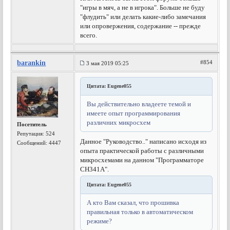
"игры в мяч, а не в игрока". Больше не буду
"флудить" или делать какие-либо замечания
или опровержения, содержание -- прежде
всего.
barankin
#854
3 мая 2019 05:25
Цитата: Eugene055
Вы действительно владеете темой и
имеете опыт программирования
различних микросхем
Посетитель
Репутация:
524
Данное "Руководство.." написано исходя из
Сообщений: 4447
опыта практической работы с различными
микросхемами на данном "Программаторе
CH341A".
Цитата: Eugene055
А кто Вам сказал, что прошивка
правильная только в автоматическом
режиме?