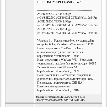
EEPROM, 25 SPI FLASH
и т.п."
---------------------------------------------------------
ACER 5920G/T7700-2.4Ggz
/4Gb/SSD256Gb/GF8600M GT512Mb/W10x64Pro
ACER 5920G/T8300-2.4Ggz
/4Gb/SSD256Gb/GF8600M GS512Mb/W10x64Pro
ACER 5920G/T7500-2.2Ggz
/4Gb/SSD256Gb/GF8600M GT512Mb/W10x64Pro
Windows 11 - Решение проблем с установкой и
настройкой. http://acerfans.ru/forum/topic_11221
Наши результаты в CineBench. - Здесь
выкладываем результаты в CineBench.
http://acerfans.ru/forum/topic_10970
Наши результаты в WinAero WEI - Результаты
тестирования. http://acerfans.ru/forum/topic_10985
Экраны блокировки Windows 10.
http://acerfans.ru/forum/topic_10999
Наши помошники - Устройства измерения и
диагностики. http://acerfans.ru/forum/topic_10971
Применение программатора CH341A -
Практическое руководство.
http://acerfans.ru/forum/topic_10910
Модель ноутбука:
ACER 5920G/T7700-2.4Ggz
/4Gb/SSD256Gb/GF8600M GT512Mb/W10x64Pro