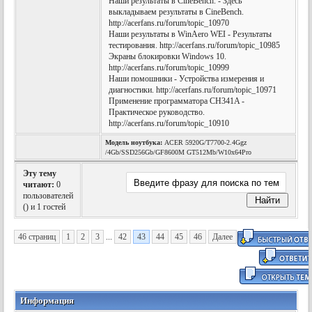
Наши результаты в CineBench. - Здесь
выкладываем результаты в CineBench.
http://acerfans.ru/forum/topic_10970
Наши результаты в WinAero WEI - Результаты
тестирования. http://acerfans.ru/forum/topic_10985
Экраны блокировки Windows 10.
http://acerfans.ru/forum/topic_10999
Наши помошники - Устройства измерения и
диагностики. http://acerfans.ru/forum/topic_10971
Применение программатора CH341A -
Практическое руководство.
http://acerfans.ru/forum/topic_10910
Модель ноутбука:
ACER 5920G/T7700-2.4Ggz
/4Gb/SSD256Gb/GF8600M GT512Mb/W10x64Pro
Эту тему
читают:
0
пользователей
(
) и 1 гостей
46 страниц
1
2
3
...
42
43
44
45
46
Далее
Информация