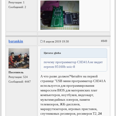
Репутация:
1
Сообщений: 2
barankin
#849
8 апреля 2019 19:30
Цитата: gheha
почему программатор CH341A не видит
eeprom 95160b soic-8
Посетитель
А что разве должен?
Читайте на первой
Репутация:
524
странице "USB мини программатор CH341A
Сообщений: 4447
используется для программирования
микросхем BIOS для материнских плат
компьютеров, ноутбуков, видеокарт,
мультимедийных плееров, памяти
телевизоров, ЖК-дисплеев,
маршрутизаторов, игровых приставок,
спутниковых ресиверов, ресиверов T2,
24