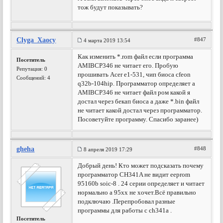
тож будут показывать?
Clyga_Xaocy
#847
4 марта 2019 13:54
Как изменить *.rom файл если программа
Посетитель
AMIBCP346 не читает его. Пробую
Репутация:
0
прошивать Acer e1-531, чип биоса cfeon
Сообщений: 4
q32b-104hip. Программатор определяет а
AMIBCP346 не читает файл ром какой я
достал через бекап биоса а даже *.bin файл
не читает какой достал через программатор.
Посоветуйте программу. Спасибо заранее)
gheha
#848
8 апреля 2019 17:29
Добрый день! Кто может подсказать почему
программатор CH341A не видит eeprom
95160b soic-8 . 24 серии определяет и читает
нормально а 95xx не хочет.Всё правильно
подключаю .Перепробовал разные
программы для работы с ch341a .
Посетитель