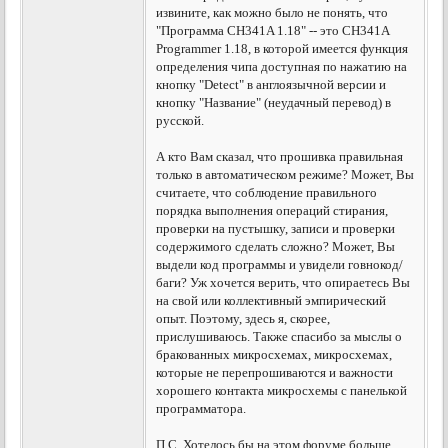
извините, как можно было не понять, что
"Программа CH341A 1.18" -- это CH341A
Programmer 1.18, в которой имеется функция
определения чипа доступная по нажатию на
кнопку "Detect" в англоязычной версии и
кнопку "Название" (неудачный перевод) в
русской.
А кто Вам сказал, что прошивка правильная
только в автоматическом режиме? Может, Вы
считаете, что соблюдение правильного
порядка выполнения операций стирания,
проверки на пустышку, записи и проверки
содержимого сделать сложно? Может, Вы
выдели код программы и увидели говнокод/
баги? Уж хочется верить, что опираетесь Вы
на свой или коллективный эмпирический
опыт. Поэтому, здесь я, скорее,
прислушиваюсь. Также спасибо за мыслы о
бракованных микросхемах, микросхемах,
которые не перепрошиваются и важности
хорошего контакта микросхемы с панелькой
программатора.
П.С. Хотелось бы на этом форуме больше