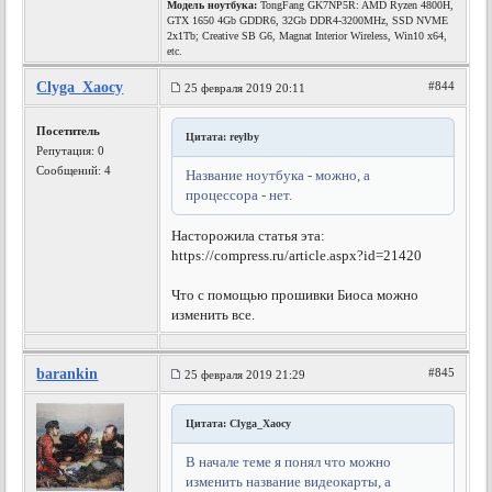
Модель ноутбука:
TongFang GK7NP5R: AMD Ryzen 4800H,
GTX 1650 4Gb GDDR6, 32Gb DDR4-3200MHz, SSD NVME
2x1Tb; Creative SB G6, Magnat Interior Wireless, Win10 x64,
etc.
Clyga_Xaocy
#844
25 февраля 2019 20:11
Посетитель
Цитата: reylby
Репутация:
0
Сообщений: 4
Название ноутбука - можно, а
процессора - нет.
Насторожила статья эта:
https://compress.ru/article.aspx?id=21420
Что с помощью прошивки Биоса можно
изменить все.
barankin
#845
25 февраля 2019 21:29
Цитата: Clyga_Xaocy
В начале теме я понял что можно
изменить название видеокарты, а