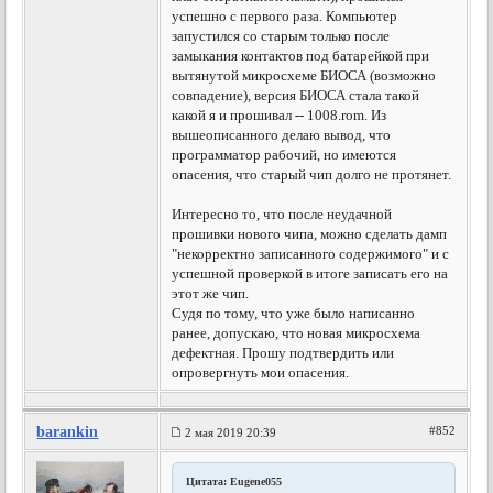
успешно с первого раза. Компьютер
запустился со старым только после
замыкания контактов под батарейкой при
вытянутой микросхеме БИОСА (возможно
совпадение), версия БИОСА стала такой
какой я и прошивал -- 1008.rom. Из
вышеописанного делаю вывод, что
программатор рабочий, но имеются
опасения, что старый чип долго не протянет.
Интересно то, что после неудачной
прошивки нового чипа, можно сделать дамп
"некорректно записанного содержимого" и с
успешной проверкой в итоге записать его на
этот же чип.
Судя по тому, что уже было написанно
ранее, допускаю, что новая микросхема
дефектная. Прошу подтвердить или
опровергнуть мои опасения.
barankin
#852
2 мая 2019 20:39
Цитата: Eugene055