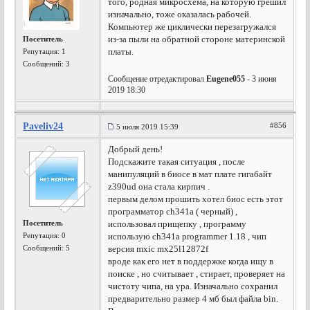
того, родная микросхема, на которую грешил
изначально, тоже оказалась рабочей.
Компьютер же циклически перезагружался
из-за пыли на обратной стороне материнской
Посетитель
платы.
Репутация:
1
Сообщений: 3
Сообщение отредактировал
Eugene055
- 3 июня
2019 18:30
Paveliv24
#856
5 июля 2019 15:39
Добрый день!
Подскажите такая ситуация , после
манипуляций в биосе в мат плате гигабайт
z390ud она стала кирпич .
первым делом прошить хотел биос есть этот
программатор ch341a ( черный) ,
Посетитель
использовал прищепку , программу
Репутация:
0
использую ch341a programmer 1.18 , чип
Сообщений: 5
версия mxic mx25l12872f
вроде как его нет в поддержке когда ищу в
поиске , но считывает , стирает, проверяет на
чистоту чипа, на ура. Изначально сохранил
предварительно размер 4 мб был файла bin.