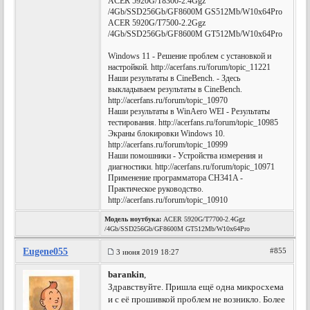
ACER 5920G/T8300-2.4Ggz
/4Gb/SSD256Gb/GF8600M GS512Mb/W10x64Pro
ACER 5920G/T7500-2.2Ggz
/4Gb/SSD256Gb/GF8600M GT512Mb/W10x64Pro
Windows 11 - Решение проблем с установкой и
настройкой. http://acerfans.ru/forum/topic_11221
Наши результаты в CineBench. - Здесь
выкладываем результаты в CineBench.
http://acerfans.ru/forum/topic_10970
Наши результаты в WinAero WEI - Результаты
тестирования. http://acerfans.ru/forum/topic_10985
Экраны блокировки Windows 10.
http://acerfans.ru/forum/topic_10999
Наши помошники - Устройства измерения и
диагностики. http://acerfans.ru/forum/topic_10971
Применение программатора CH341A -
Практическое руководство.
http://acerfans.ru/forum/topic_10910
Модель ноутбука:
ACER 5920G/T7700-2.4Ggz
/4Gb/SSD256Gb/GF8600M GT512Mb/W10x64Pro
Eugene055
#855
3 июня 2019 18:27
barankin
,
Здравствуйте. Пришла ещё одна микросхема
и с её прошивкой проблем не возникло. Более