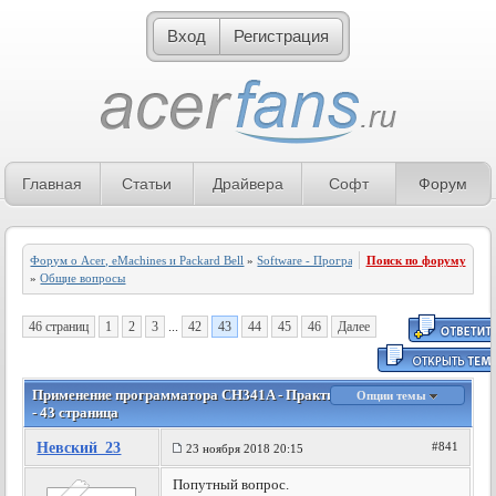
Вход
Регистрация
Главная
Статьи
Драйвера
Софт
Форум
Форум о Acer, eMachines и Packard Bell
»
Software - Программное обеспечение
Поиск по форуму
»
Общие вопросы
46 страниц
1
2
3
...
42
43
44
45
46
Далее
Применение программатора CH341A - Практическое руководство
Опции темы
- 43 страница
Невский_23
#841
23 ноября 2018 20:15
Попутный вопрос.