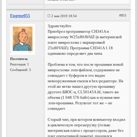
Eugene055
#851
2 мая 2019 18:54
Здравствуйте.
Приобрел программатор CH341A и
микросхему W25x80AVAIZ (в материнской
плате микросхема с маркировкой
25x80VAIZ). Программа CH341A 1.18
одинаково определяет два чипа.
Посетитель
Проблема в том, что после прошивки новой
Репутация:
1
микросхемы .rom-файлом, содержимое не
Сообщений: 3
совпадает с буфером и это видно
невооруженным глазом в hex-редакторе. На
этой же ветке нашел другую прошивку
другого БИОС-а, CL50145A.fd, такого же
объема (1 048 576 байт) как и нужная мне
.rom-прошивка. Результат тот же -- не
совпадает.
Старый чип, при котором компьютер входил
в циклическую перезагрузку (только
материнская плата с процессором, даже без
плат оперативной памати), прошился