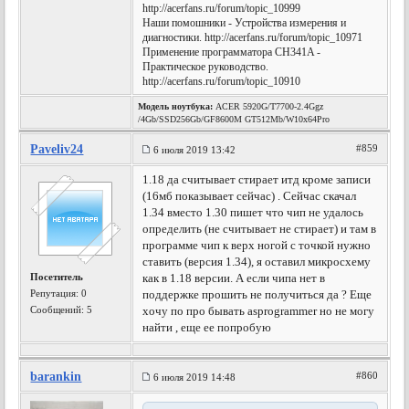
http://acerfans.ru/forum/topic_10999
Наши помошники - Устройства измерения и
диагностики. http://acerfans.ru/forum/topic_10971
Применение программатора CH341A -
Практическое руководство.
http://acerfans.ru/forum/topic_10910
Модель ноутбука:
ACER 5920G/T7700-2.4Ggz
/4Gb/SSD256Gb/GF8600M GT512Mb/W10x64Pro
Paveliv24
#859
6 июля 2019 13:42
1.18 да считывает стирает итд кроме записи
(16мб показывает сейчас) . Сейчас скачал
1.34 вместо 1.30 пишет что чип не удалось
определить (не считывает не стирает) и там в
программе чип к верх ногой с точкой нужно
ставить (версия 1.34), я оставил микросхему
Посетитель
как в 1.18 версии. А если чипа нет в
Репутация:
0
поддержке прошить не получиться да ? Еще
Сообщений: 5
хочу по про бывать asprogrammer но не могу
найти , еще ее попробую
barankin
#860
6 июля 2019 14:48