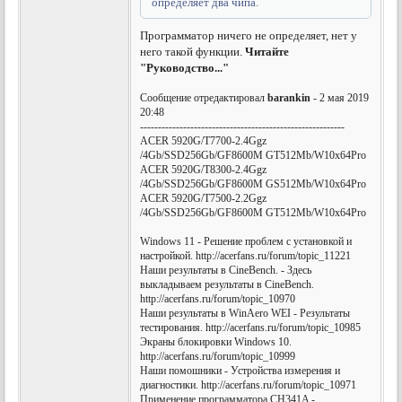
определяет два чипа.
Программатор ничего не определяет, нет у
него такой функции.
Читайте
"Руководство..."
Сообщение отредактировал
barankin
- 2 мая 2019
20:48
---------------------------------------------------------
ACER 5920G/T7700-2.4Ggz
/4Gb/SSD256Gb/GF8600M GT512Mb/W10x64Pro
ACER 5920G/T8300-2.4Ggz
/4Gb/SSD256Gb/GF8600M GS512Mb/W10x64Pro
ACER 5920G/T7500-2.2Ggz
/4Gb/SSD256Gb/GF8600M GT512Mb/W10x64Pro
Windows 11 - Решение проблем с установкой и
настройкой. http://acerfans.ru/forum/topic_11221
Наши результаты в CineBench. - Здесь
выкладываем результаты в CineBench.
http://acerfans.ru/forum/topic_10970
Наши результаты в WinAero WEI - Результаты
тестирования. http://acerfans.ru/forum/topic_10985
Экраны блокировки Windows 10.
http://acerfans.ru/forum/topic_10999
Наши помошники - Устройства измерения и
диагностики. http://acerfans.ru/forum/topic_10971
Применение программатора CH341A -