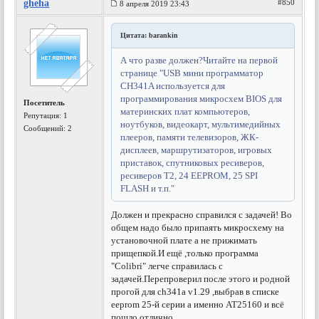
gheha
#850
8 апреля 2019 23:43
Цитата: barankin
А что разве должен?Читайте на первой
странице "USB мини программатор
CH341A используется для
программирования микросхем BIOS для
Посетитель
материнских плат компьютеров,
Репутация:
1
ноутбуков, видеокарт, мультимедийных
Сообщений: 2
плееров, памяти телевизоров, ЖК-
дисплеев, маршрутизаторов, игровых
приставок, спутниковых ресиверов,
ресиверов T2, 24 EEPROM, 25 SPI
FLASH и т.п."
Должен и прекрасно справился с задачей! Во
общем надо было припаять микросхему на
установочной плате а не прижимать
прищепкой.И ещё ,только программа
"Colibri" легче справилась с
задачей.Перепроверил после этого и родной
прогой для ch341a v1.29 ,выбрав в списке
eeprom 25-й серии а именно AT25160 и всё
пошло отлично .