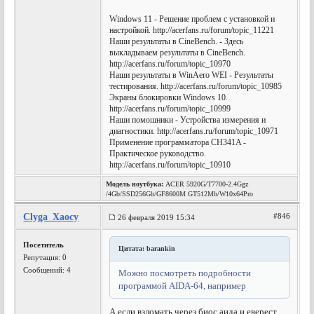
Windows 11 - Решение проблем с установкой и
настройкой. http://acerfans.ru/forum/topic_11221
Наши результаты в CineBench. - Здесь
выкладываем результаты в CineBench.
http://acerfans.ru/forum/topic_10970
Наши результаты в WinAero WEI - Результаты
тестирования. http://acerfans.ru/forum/topic_10985
Экраны блокировки Windows 10.
http://acerfans.ru/forum/topic_10999
Наши помошники - Устройства измерения и
диагностики. http://acerfans.ru/forum/topic_10971
Применение программатора CH341A -
Практическое руководство.
http://acerfans.ru/forum/topic_10910
Модель ноутбука:
ACER 5920G/T7700-2.4Ggz
/4Gb/SSD256Gb/GF8600M GT512Mb/W10x64Pro
Clyga_Xaocy
#846
26 февраля 2019 15:34
Посетитель
Цитата: barankin
Репутация:
0
Сообщений: 4
Можно посмотреть подробности
программой AIDA-64, например
А если взломать через биос аида и еверест