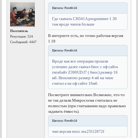
Цитата: Paveliv24
Где скачать CH341A programmer 1.30
там вроде чипов больше
Посетитель
В интернете есть, но точно рабочая версия
Репутация:
524
1.18
Сообщений: 4447
Цитата: Paveliv24
Вроде как все операции прошли
успешно далее скачал биос с оф сайта
гигабайт Z390UD.f7 ( биос) размер 16
мб. Непонятно размер 4 мб на чипе
считал а на оф сайте 16мб.
Посмотрите внимательно.Возможно, что-то
не так делали.Микросхема считалась не
полностью (при считывании надо правильно
задавать ёмкость).
Цитата: Paveliv24
чип версия mxic mx25l12872f