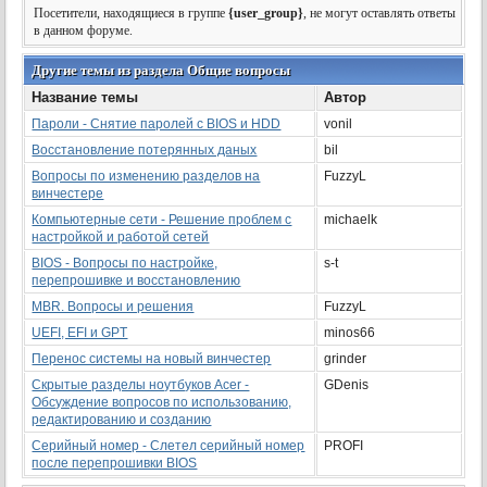
Посетители, находящиеся в группе
{user_group}
, не могут оставлять ответы
в данном форуме.
Другие темы из раздела Общие вопросы
Название темы
Автор
Пароли - Снятие паролей с BIOS и HDD
vonil
Восстановление потерянных даных
bil
Вопросы по изменению разделов на
FuzzyL
винчестере
Компьютерные сети - Решение проблем с
michaelk
настройкой и работой сетей
BIOS - Вопросы по настройке,
s-t
перепрошивке и восстановлению
MBR. Вопросы и решения
FuzzyL
UEFI, EFI и GPT
minos66
Перенос системы на новый винчестер
grinder
Скрытые разделы ноутбуков Acer -
GDenis
Обсуждение вопросов по использованию,
редактированию и созданию
Серийный номер - Слетел серийный номер
PROFI
после перепрошивки BIOS