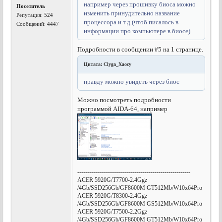
например через прошивку биоса можно
Посетитель
изменить принудительно название
Репутация:
524
процессора и т.д.(чтоб писалось в
Сообщений: 4447
информации про компьютере в биосе)
Подробности в сообщении #5 на 1 странице.
Цитата: Clyga_Xaocy
правду можно увидеть через биос
Можно посмотреть подробности
программой AIDA-64, например
---------------------------------------------------------
ACER 5920G/T7700-2.4Ggz
/4Gb/SSD256Gb/GF8600M GT512Mb/W10x64Pro
ACER 5920G/T8300-2.4Ggz
/4Gb/SSD256Gb/GF8600M GS512Mb/W10x64Pro
ACER 5920G/T7500-2.2Ggz
/4Gb/SSD256Gb/GF8600M GT512Mb/W10x64Pro