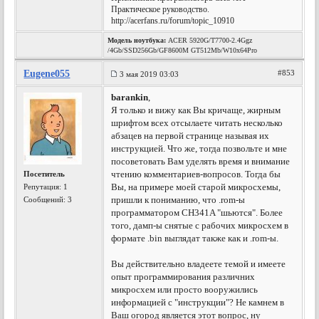
Практическое руководство.
http://acerfans.ru/forum/topic_10910
Модель ноутбука:
ACER 5920G/T7700-2.4Ggz
/4Gb/SSD256Gb/GF8600M GT512Mb/W10x64Pro
Eugene055
#853
3 мая 2019 03:03
barankin
,
Я только и вижу как Вы кричаще, жирным
шрифтом всех отсылаете читать несколько
абзацев на первой странице называя их
инструкцией. Что же, тогда позвольте и мне
посоветовать Вам уделять время и внимание
чтению комментариев-вопросов. Тогда бы
Посетитель
Вы, на примере моей старой микросхемы,
Репутация:
1
пришли к пониманию, что .rom-ы
Сообщений: 3
программатором CH341A "шьются". Более
того, дамп-ы снятые с рабочих микросхем в
формате .bin выглядат также как и .rom-ы.
Вы действительно владеете темой и имеете
опыт программирования различних
микросхем или просто вооружились
информацией с "инструкции"? Не камнем в
Ваш огород является этот вопрос, ну