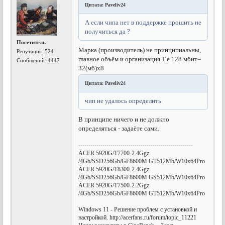
Цитата: Paveliv24
А если чипа нет в поддержке прошить не
получиться да ?
Посетитель
Марка (производитель) не принципиальны,
Репутация:
524
главное объём и организация.Т.е 128 мбит=
Сообщений: 4447
32(мб)х8
Цитата: Paveliv24
чип не удалось определить
В принципе ничего и не должно
определяться - задаёте сами.
---------------------------------------------------------
ACER 5920G/T7700-2.4Ggz
/4Gb/SSD256Gb/GF8600M GT512Mb/W10x64Pro
ACER 5920G/T8300-2.4Ggz
/4Gb/SSD256Gb/GF8600M GS512Mb/W10x64Pro
ACER 5920G/T7500-2.2Ggz
/4Gb/SSD256Gb/GF8600M GT512Mb/W10x64Pro
Windows 11 - Решение проблем с установкой и
настройкой. http://acerfans.ru/forum/topic_11221