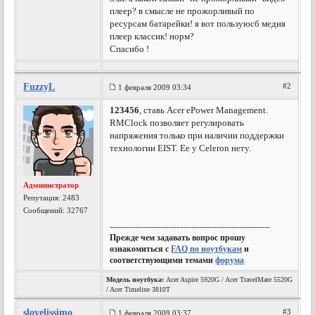
плеер? в смысле не прожорливый по
ресурсам батарейки! я вот пользуюсб медия
плеер классик! норм?
Спасибо !
FuzzyL
#2
1 февраля 2009 03:34
123456
, ставь Acer ePower Management.
RMClock позволяет регулировать
напряжения только при наличии поддержки
технологии EIST. Ее у Celeron нету.
Администратор
Репутация:
2483
Сообщений: 32767
---------------------------------------------------------
Прежде чем задавать вопрос прошу
ознакомиться с
FAQ по ноутбукам
и
соответствующими темами
форума
Модель ноутбука:
Acer Aspire 5920G / Acer TravelMate 5520G
/ Acer Timeline 3810T
slovelissimo
#3
1 февраля 2009 03:37