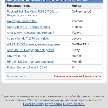
Название темы
Автор
Packard Bell EasyNote RS-85-T-001ru -
OoFreemanoO
Владельцы озовитесь
Ноутбуки Packard Bell
ahemoh
Depo vip c8511 - помогите плиз
123456
Asus M50V - Обсуждение моделей
FuzzyL
hp pavilion dv 7 1170 eg - driver
devvvv
ASUS G60VX - Охлаждение и акустика
MaDNeSS37
Asus X50N - Обсуждение моделей
FuzzyL
Ноутбуки Dell
c00per
HP dv6-1229er - Как вам машинка?
MemfiS
Fujitsu Siemens Amilo PI 25X0
Vii
Текстовая версия
Правила поведения на форуме и сайте
Перепечатка материалов и использование их в любой форме, в том числе и
в электронных СМИ, возможны только при наличии обратной ссылки.
Поиск по сайту
Карта сайта
Обратная связь