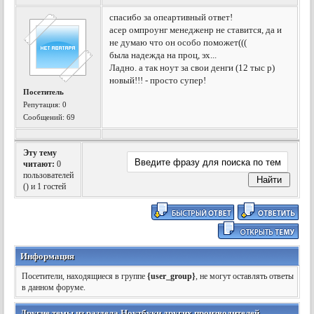
спасибо за опеартивный ответ!
асер омпроунг менедженр не ставится, да и
не думаю что он особо поможет(((
была надежда на проц, эх...
Ладно. а так ноут за свои денги (12 тыс р)
новый!!! - просто супер!
Посетитель
Репутация:
0
Сообщений: 69
Эту тему
читают:
0
пользователей
(
) и 1 гостей
Информация
Посетители, находящиеся в группе
{user_group}
, не могут оставлять ответы
в данном форуме.
Другие темы из раздела Ноутбуки других производителей