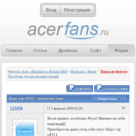
Вход
Регистрация
Главная
Статьи
Драйвера
Софт
Форум
Форум о Acer, eMachines и Packard Bell
»
Hardware - Аппаратное обеспечение
Поиск по форуму
»
Ноутбуки других производителей
Depo vip c8511 - помогите плиз
Опции темы
123456
#1
1 февраля 2009 03:20
Всем привет, особенно Фузл! Именно на тебя
надежда(((
Приобрел на днях отец себе ноут Depo vip
c8511