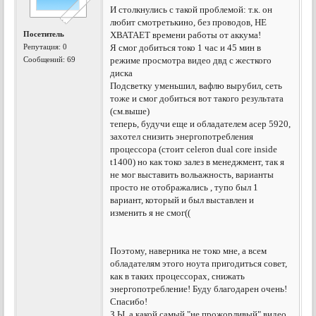
И столкнулись с такой проблемой: т.к. он
любит смотретькино, без проводов, НЕ
Посетитель
ХВАТАЕТ времени работы от аккума!
Репутация:
0
Я смог добиться токо 1 час и 45 мин в
Сообщений: 69
режиме просмотра видео двд с жесткого
диска
Подсветку уменьшил, вафлю вырубил, сеть
тоже и смог добиться вот такого результата
(см.выше)
теперь, будучи еще и обладателем асер 5920,
захотел снизить энергопотребления
процессора (стоит celeron dual core inside
t1400) но как токо залез в менеджмент, так я
не мог выставить вольажность, варианты
просто не отображались , тупо был 1
вариант, который и был выставлен и
изменить я не смог((
Поэтому, наверника не токо мне, а всем
обладателям этого ноута пригодиться совет,
как в таких процессорах, снижать
энергопотребление! Буду благодарен очень!
Спасибо!
З.Ы. а какой самый "не прожорливый" видео