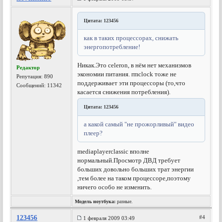
Цитата: 123456
как в таких процессорах, снижать
энергопотребление!
Никак.Это celeron, в нём нет механизмов
Редактор
экономии питания. rmclock тоже не
Репутация:
890
поддерживает эти процессоры (то,что
Сообщений: 11342
касается снижения потребления).
Цитата: 123456
а какой самый "не прожорливый" видео
плеер?
mediaplayerclassic вполне
нормальный.
Просмотр ДВД требует
больших довольно больших трат энергии
,тем более на таком процессоре,поэтому
ничего особо не изменить.
Модель ноутбука:
разные.
123456
#4
1 февраля 2009 03:49