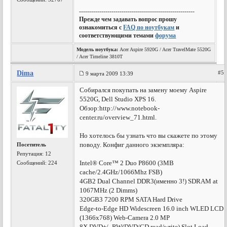
---------------------------------------------------------
Прежде чем задавать вопрос прошу
ознакомиться с
FAQ по ноутбукам
и
соответствующими темами
форума
Модель ноутбука:
Acer Aspire 5920G / Acer TravelMate 5520G
/ Acer Timeline 3810T
Dima
#5
9 марта 2009 13:39
Cобирался покупать на замену моему Aspire
5520G, Dell Studio XPS 16.
Обзор:http://www.notebook-
center.ru/overview_71.html.
Но хотелось бы узнать что вы скажете по этому
поводу. Конфиг данного экземпляра:
Посетитель
Репутация:
12
Intel® Core™ 2 Duo P8600 (3MB
Сообщений: 224
cache/2.4GHz/1066Mhz FSB)
4GB2 Dual Channel DDR3(именно 3!) SDRAM at
1067MHz (2 Dimms)
320GB3 7200 RPM SATA Hard Drive
Edge-to-Edge HD Widescreen 16.0 inch WLED LCD
(1366x768) Web-Camera 2.0 MP
8X DVD+/- RW(DVD/CD read/write) Slot Load