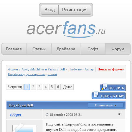
Вход
Регистрация
Главная
Статьи
Драйвера
Софт
Форум
Форум о Acer, eMachines и Packard Bell
»
Hardware - Аппаратное обеспечение
Поиск по форуму
»
Ноутбуки других производителей
6 страниц
1
2
3
4
5
6
Далее
Ноутбуки Dell
Опции темы
c00per
#1
18 декабря 2008 03:21
Ищу сайты\форумы\блоги посвещенные
ноутам Dell на подобии этого прекрасного