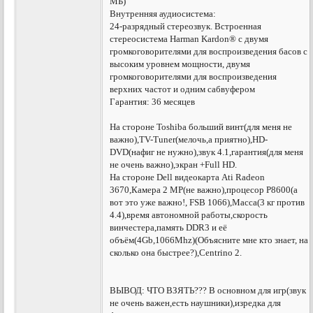
МБ)
Внутренняя аудиосистема:
24-разрядный стереозвук. Встроенная
стереосистема Harman Kardon® с двумя
громкоговорителями для воспроизведения басов с
высоким уровнем мощности, двумя
громкоговорителями для воспроизведения
верхних частот и одним сабвуфером
Гарантия: 36 месяцев
На стороне Toshiba больший винт(для меня не
важно),TV-Tuner(мелочь,а приятно),HD-
DVD(нафиг не нужно),звук 4.1,гарантия(для меня
не очень важно),экран +Full HD.
На стороне Dell видеокарта Ati Radeon
3670,Камера 2 MP(не важно),процесор P8600(а
вот это уже важно!, FSB 1066),Масса(3 кг против
4.4),время автономной работы,скорость
винчестера,память DDR3 и её
объём(4Gb,1066Mhz)(Объясните мне кто знает, на
сколько она быстрее?),Centrino 2.
ВЫВОД: ЧТО ВЗЯТЬ??? В основном для игр(звук
не очень важен,есть наушники),изредка для