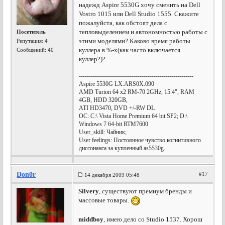
надежд Aspire 5530G хочу сменить на Dell
Vostro 1015 или Dell Studio 1555. Скажите
пожалуйста, как обстоят дела с
тепловыделением и автономностью работы с
Посетитель
этими моделями? Каково время работы
Репутация:
4
куллера в %-х(как часто включается
Сообщений: 40
куллер?)?
---------------------------------------------------------
Aspire 5530G LX.ARS0X.090
AMD Turion 64 x2 RM-70 2GHz, 15.4", RAM
4GB, HDD 320GB,
ATI HD3470, DVD +/-RW DL
OC: C:\ Vista Home Premium 64 bit SP2; D:\
Windows 7 64-bit RTM7600
User_skill: Чайник;
User feelings: Постоянное чувство когнитивного
диссонанса за купленный as5530g.
Don0r
#17
14 декабря 2009 05:48
Silvery
, существуют премиум бренды и
массовые товары.
middboy
, имею дело со Studio 1537. Хорош