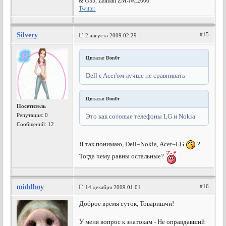
& G35, Zalman ZM-NC2000
Twitter
Silvery
#15
2 августа 2009 02:29
Цитата: Don0r
Dell c Acer'ом лучше не сравнивать
Цитата: Don0r
Посетитель
Репутация:
0
Это как сотовые телефоны LG и Nokia
Сообщений: 12
Я так понимаю, Dell=Nokia, Acer=LG
?
Тогда чему равны остальные?
middboy
#16
14 декабря 2009 01:01
Доброе время суток, Товаришчи!
У меня вопрос к знатокам - Не оправдавший