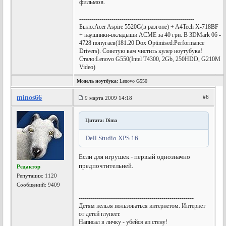
фильмов.
---------------------------------------------------------
Было:Acer Aspire 5520G(в разгоне) + A4Tech X-718BF
+ наушники-вкладыши ACME за 40 грн. В 3DMark 06 -
4728 попугаев(181.20 Dox Optimised:Performance
Drivers). Советую вам чистить кулер ноутубука!
Стало:Lenovo G550(Intel T4300, 2Gb, 250HDD, G210M
Video)
Модель ноутбука:
Lenovo G550
minos66
#6
9 марта 2009 14:18
Цитата: Dima
Dell Studio XPS 16
Если для игрушек - первый однозначно
предпочтительней.
Редактор
Репутация:
1120
Сообщений: 9409
---------------------------------------------------------
Детям нельзя пользоваться интернетом. Интернет
от детей глупеет.
Написал в личку - убейся ап стену!