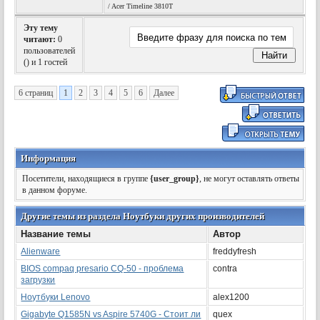
/ Acer Timeline 3810T
Эту тему
читают:
0
пользователей
(
) и 1 гостей
6 страниц
1
2
3
4
5
6
Далее
Информация
Посетители, находящиеся в группе
{user_group}
, не могут оставлять ответы
в данном форуме.
Другие темы из раздела Ноутбуки других производителей
Название темы
Автор
Alienware
freddyfresh
BIOS compaq presario CQ-50 - проблема
contra
загрузки
Ноутбуки Lenovo
alex1200
Gigabyte Q1585N vs Aspire 5740G - Стоит ли
quex