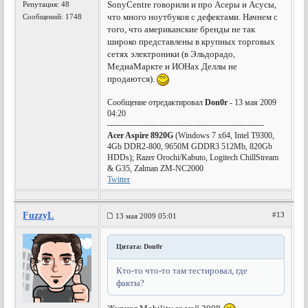
SonyCentre говорили и про Асеры и Асусы,
Репутация:
48
что много ноутбуков с дефектами. Начнем с
Сообщений: 1748
того, что американские бренды не так
широко представлены в крупных торговых
сетях электроники (в Эльдорадо,
МедиаМаркте и ИОНах Деллы не
продаются).
Сообщение отредактировал
Don0r
- 13 мая 2009
04:20
---------------------------------------------------------
Acer Aspire 8920G
(Windows 7 x64, Intel T9300,
4Gb DDR2-800, 9650M GDDR3 512Mb, 820Gb
HDDs); Razer Orochi/Kabuto, Logitech ChillStream
& G35, Zalman ZM-NC2000
Twitter
FuzzyL
#13
13 мая 2009 05:01
Цитата: Don0r
Кто-то что-то там тестировал, где
факты?