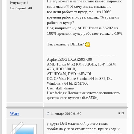
Не, ну может я неправильно как-то выражаю
Репутация:
4
свои мысли?! Я хочу знать, сколько по
Сообщений: 40
времени работает кулер, т.е. - из 100%
времени работы ноута, сколько % времени
работает кулер?
Вот, например - у ACER Extensa 5620Z из
100% времени, кулер работает только 5-10%.
Так сколько у DELLа?
---------------------------------------------------------
Aspire 5530G LX.ARS0X.090
AMD Turion 64 x2 RM-70 2GHz, 15.4", RAM
4GB, HDD 320GB,
ATI HD3470, DVD +/-RW DL
OC: C:\ Vista Home Premium 64 bit SP2; D:\
Windows 7 64-bit RTM7600
User_skill: Чайник;
User feelings: Постоянное чувство когнитивного
диссонанса за купленный as5530g.
Wars
#19
11 января 2010 01:30
у друга Dell маленький, у него такая
проблема у него стоит пароль при заходе,и