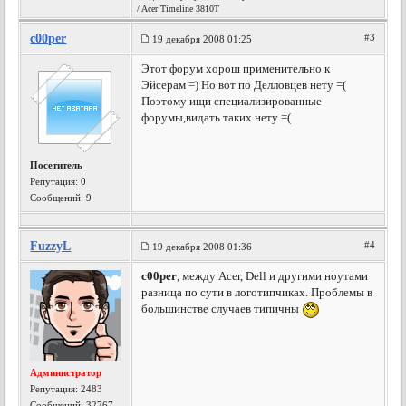
/ Acer Timeline 3810T
c00per
#3
19 декабря 2008 01:25
Этот форум хорош применительно к
Эйсерам =) Но вот по Делловцев нету =(
Поэтому ищи специализированные
форумы,видать таких нету =(
Посетитель
Репутация:
0
Сообщений: 9
FuzzyL
#4
19 декабря 2008 01:36
c00per
, между Acer, Dell и другими ноутами
разница по сути в логотипчиках. Проблемы в
большинстве случаев типичны
Администратор
Репутация:
2483
Сообщений: 32767