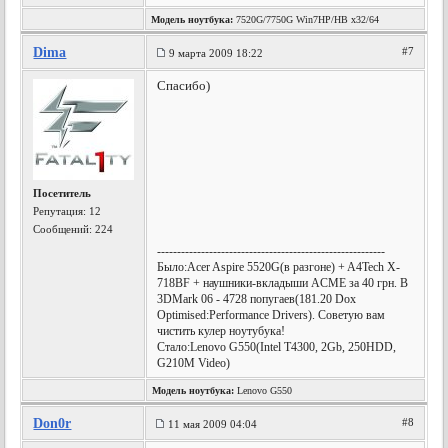
Модель ноутбука:
7520G/7750G Win7HP/HB x32/64
Dima
#7
9 марта 2009 18:22
Спасибо)
Посетитель
Репутация:
12
Сообщений: 224
---------------------------------------------------------
Было:Acer Aspire 5520G(в разгоне) + A4Tech X-
718BF + наушники-вкладыши ACME за 40 грн. В
3DMark 06 - 4728 попугаев(181.20 Dox
Optimised:Performance Drivers). Советую вам
чистить кулер ноутубука!
Стало:Lenovo G550(Intel T4300, 2Gb, 250HDD,
G210M Video)
Модель ноутбука:
Lenovo G550
Don0r
#8
11 мая 2009 04:04