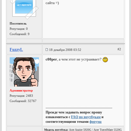
сайта =)
Посетитель
Репутация:
0
Сообщений: 9
FuzzyL
#2
18 декабря 2008 03:52
c00per
, а чем этот не устраивает?
Администратор
Репутация:
2483
Сообщений: 32767
---------------------------------------------------------
Прежде чем задавать вопрос прошу
ознакомиться с
FAQ по ноутбукам
и
соответствующими темами
форума
Модель ноутбука:
Acer Aspire 5920G / Acer TravelMate 5520G