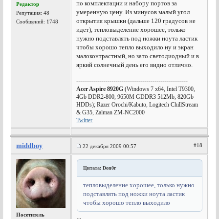
по комплектации и набору портов за
Редактор
умеренную цену. Из минусов малый угол
Репутация:
48
открытия крышки (дальше 120 градусов не
Сообщений: 1748
идет), тепловыделение хорошее, только
нужно подставлять под ножки ноута ластик
чтобы хорошо тепло выходило ну и экран
малоконтрастный, но зато светодиодный и в
яркий солнечный день его видно отлично.
---------------------------------------------------------
Acer Aspire 8920G
(Windows 7 x64, Intel T9300,
4Gb DDR2-800, 9650M GDDR3 512Mb, 820Gb
HDDs); Razer Orochi/Kabuto, Logitech ChillStream
& G35, Zalman ZM-NC2000
Twitter
middboy
#18
22 декабря 2009 00:57
Цитата: Don0r
тепловыделение хорошее, только нужно
подставлять под ножки ноута ластик
чтобы хорошо тепло выходило
Посетитель