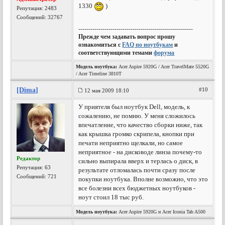
1330
)
Репутация:
2483
Сообщений: 32767
---------------------------------------------------------
Прежде чем задавать вопрос прошу
ознакомиться с
FAQ по ноутбукам
и
соответствующими темами
форума
Модель ноутбука:
Acer Aspire 5920G / Acer TravelMate 5520G
/ Acer Timeline 3810T
[Dima]
#10
12 мая 2009 18:10
У приятеля был ноутбук Dell, модель, к
сожалению, не помню. У меня сложилось
впечатление, что качество сборки ниже, так
как крышка громко скрипела, кнопки при
печати неприятно щелкали, но самое
неприятное - на дисководе линза почему-то
Редактор
сильно выпирала вверх и терлась о диск, в
Репутация:
63
результате отломалась почти сразу после
Сообщений: 721
покупки ноутбука. Вполне возможно, что это
все болезни всех бюджетных ноутбуков -
ноут стоил 18 тыс руб.
Модель ноутбука:
Acer Aspire 5920G и Acer Iconia Tab A500