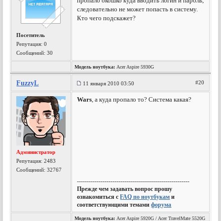
пропало окошко куда вводить логин и пароль,
следовательно не может попасть в систему.
Кто чего подскажет?
Посетитель
Репутация:
0
Сообщений: 30
Модель ноутбука:
Acer Aspire 5930G
FuzzyL
#20
11 января 2010 03:50
Wars
, а куда пропало то? Система какая?
Администратор
Репутация:
2483
Сообщений: 32767
---------------------------------------------------------
Прежде чем задавать вопрос прошу
ознакомиться с
FAQ по ноутбукам
и
соответствующими темами
форума
Модель ноутбука:
Acer Aspire 5920G / Acer TravelMate 5520G