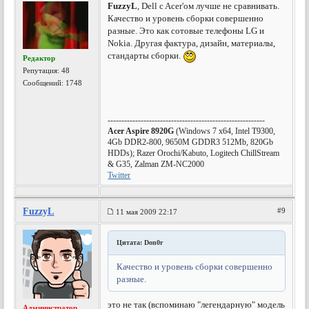
FuzzyL
, Dell c Acer'ом лучше не сравнивать.
Качество и уровень сборки совершенно
разные. Это как сотовые телефоны LG и
Nokia. Другая фактура, дизайн, материалы,
стандарты сборки.
Редактор
Репутация:
48
Сообщений: 1748
---------------------------------------------------------
Acer Aspire 8920G
(Windows 7 x64, Intel T9300,
4Gb DDR2-800, 9650M GDDR3 512Mb, 820Gb
HDDs); Razer Orochi/Kabuto, Logitech ChillStream
& G35, Zalman ZM-NC2000
Twitter
FuzzyL
#9
11 мая 2009 22:17
Цитата: Don0r
Качество и уровень сборки совершенно
разные.
это не так (вспоминаю "легендарную" модель
Администратор