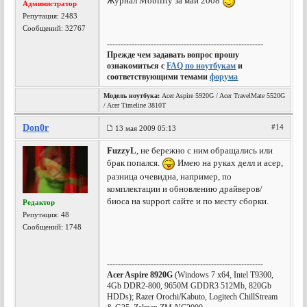
Журнал Mobility за май 2008
Администратор
Репутация:
2483
Сообщений: 32767
---------------------------------------------------------
Прежде чем задавать вопрос прошу
ознакомиться с
FAQ по ноутбукам
и
соответствующими темами
форума
Модель ноутбука:
Acer Aspire 5920G / Acer TravelMate 5520G
/ Acer Timeline 3810T
Don0r
#14
13 мая 2009 05:13
FuzzyL
, не бережно с ним обращались или
брак попался.
Имею на руках делл и асер,
разница очевидна, например, по
комплектации и обновлению драйверов/
биоса на support сайте и по месту сборки.
Редактор
Репутация:
48
Сообщений: 1748
---------------------------------------------------------
Acer Aspire 8920G
(Windows 7 x64, Intel T9300,
4Gb DDR2-800, 9650M GDDR3 512Mb, 820Gb
HDDs); Razer Orochi/Kabuto, Logitech ChillStream