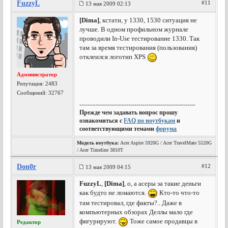
FuzzyL
#11
13 мая 2009 02:13
[Dima]
, кстати, у 1330, 1530 ситуация не
лучше. В одном профильном журнале
проводили In-Use тестирование 1330. Так
там за время тестирования (пользования)
отклеилcя логотип XPS
Администратор
Репутация:
2483
Сообщений: 32767
---------------------------------------------------------
Прежде чем задавать вопрос прошу
ознакомиться с
FAQ по ноутбукам
и
соответствующими темами
форума
Модель ноутбука:
Acer Aspire 5920G / Acer TravelMate 5520G
/ Acer Timeline 3810T
Don0r
#12
13 мая 2009 04:15
FuzzyL
,
[Dima]
, о, а асеры за такие деньги
как будто не ломаются.
Кто-то что-то
там тестировал, где факты?.. Даже в
компьютерных обзорах Деллы мало где
фигурируют.
Тоже самое продавцы в
Редактор