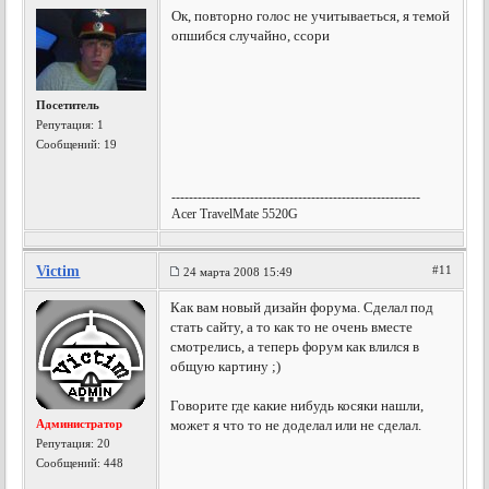
Ок, повторно голос не учитываеться, я темой
опшибся случайно, ссори
Посетитель
Репутация:
1
Сообщений: 19
---------------------------------------------------------
Acer TravelMate 5520G
Victim
#11
24 марта 2008 15:49
Как вам новый дизайн форума. Сделал под
стать сайту, а то как то не очень вместе
смотрелись, а теперь форум как влился в
общую картину ;)
Говорите где какие нибудь косяки нашли,
Администратор
может я что то не доделал или не сделал.
Репутация:
20
Сообщений: 448
---------------------------------------------------------