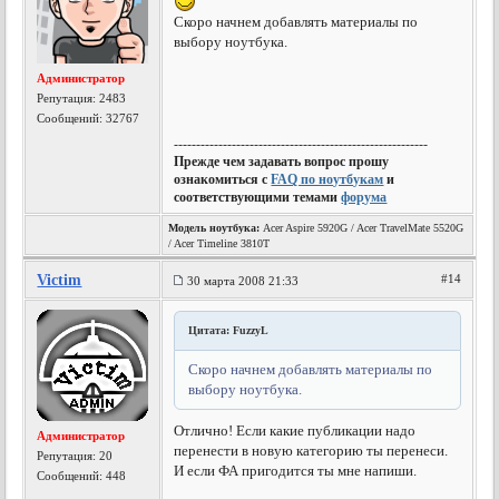
Скоро начнем добавлять материалы по
выбору ноутбука.
Администратор
Репутация:
2483
Сообщений: 32767
---------------------------------------------------------
Прежде чем задавать вопрос прошу
ознакомиться с
FAQ по ноутбукам
и
соответствующими темами
форума
Модель ноутбука:
Acer Aspire 5920G / Acer TravelMate 5520G
/ Acer Timeline 3810T
Victim
#14
30 марта 2008 21:33
Цитата: FuzzyL
Скоро начнем добавлять материалы по
выбору ноутбука.
Отлично! Если какие публикации надо
Администратор
перенести в новую категорию ты перенеси.
Репутация:
20
И если ФА пригодится ты мне напиши.
Сообщений: 448