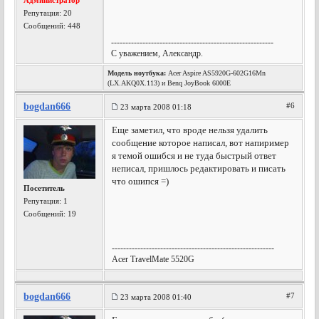
Администратор
Репутация:
20
Сообщений: 448
---------------------------------------------------------
С уважением, Александр.
Модель ноутбука:
Acer Aspire AS5920G-602G16Mn
(LX.AKQ0X.113) и Benq JoyBook 6000E
bogdan666
#6
23 марта 2008 01:18
Еще заметил, что вроде нельзя удалить
сообщение которое написал, вот напиример
я темой ошибся и не туда быстрый ответ
неписал, пришлось редактировать и писать
что ошипся =)
Посетитель
Репутация:
1
Сообщений: 19
---------------------------------------------------------
Acer TravelMate 5520G
bogdan666
#7
23 марта 2008 01:40