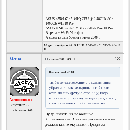
---------------------------------------------------------
ASUS x550J i7-4710HQ CPU @ 2.50GHz 8Gb
1000Gb Win 10 Pro
ASUS U24E i7-2620M 4Gb 750Gb Win 10 Pro
Выручает Wi-Fi Мегафон
А еще я курить бросил в июне 2008 г
Модель ноутбука:
ASUS U24E i7-2620M 4Gb 750Gb Win 10
Pro
Victim
#20
2 июня 2008 09:01
Цитата: vovka2004
Ты бы лучше верхние 3 рекламы вниз
убрал, а то как заходишь на сайт или
открываешь другую страницу, надо
колесиком прокрутку каждый раз делать,
Администратор
а так изменеий я особо не заметил.
Репутация:
20
Сообщений: 448
Ну да, изменения не большие.
Косметические. А на счет рекламы - мы же
должны как то окупаться. Правда же!