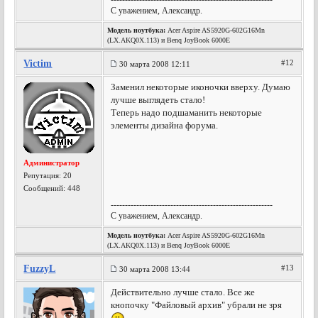
С уважением, Александр.
Модель ноутбука:
Acer Aspire AS5920G-602G16Mn
(LX.AKQ0X.113) и Benq JoyBook 6000E
Victim
#12
30 марта 2008 12:11
Заменил некоторые иконочки вверху. Думаю
лучше выглядеть стало!
Теперь надо подшаманить некоторые
элементы дизайна форума.
Администратор
Репутация:
20
Сообщений: 448
---------------------------------------------------------
С уважением, Александр.
Модель ноутбука:
Acer Aspire AS5920G-602G16Mn
(LX.AKQ0X.113) и Benq JoyBook 6000E
FuzzyL
#13
30 марта 2008 13:44
Действительно лучше стало. Все же
кнопочку "Файловый архив" убрали не зря