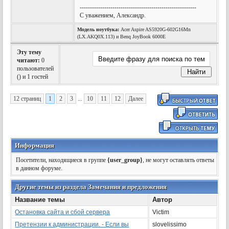
---------------------------------------------------------
С уважением, Александр.
Модель ноутбука:
Acer Aspire AS5920G-602G16Mn
(LX.AKQ0X.113) и Benq JoyBook 6000E
Эту тему
читают:
0
пользователей
(
) и 1 гостей
12 страниц
1
2
3
...
10
11
12
Далее
Информация
Посетители, находящиеся в группе
{user_group}
, не могут оставлять ответы
в данном форуме.
Другие темы из раздела Замечания и предложения
Название темы
Автор
Остановка сайта и сбой сервера
Victim
Претензии к администрации. - Если вы
slovelissimo