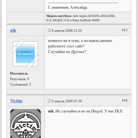
---------------------------------------------------------
С уважением, Александр.
Модель ноутбука:
Acer Aspire AS5920G-602G16Mn
(LX.AKQ0X.113) и Benq JoyBook 6000E
nik
#15
8 апреля 2008 22:50
немного не в тему, а на каком движке
работатет этот сайт?
Случайно не Друпал?
Посетитель
Репутация:
0
Сообщений: 5
Victim
#16
9 апреля 2008 07:36
nik
, Не случайно и не на Drupal. У нас DLE.