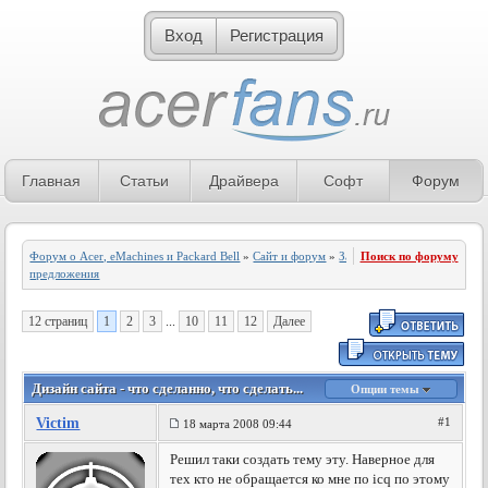
Вход
Регистрация
Главная
Статьи
Драйвера
Софт
Форум
Форум о Acer, eMachines и Packard Bell
»
Сайт и форум
»
Замечания и
Поиск по форуму
предложения
12 страниц
1
2
3
...
10
11
12
Далее
Дизайн сайта - что сделанно, что сделать...
Опции темы
Victim
#1
18 марта 2008 09:44
Решил таки создать тему эту. Наверное для
тех кто не обращается ко мне по icq по этому