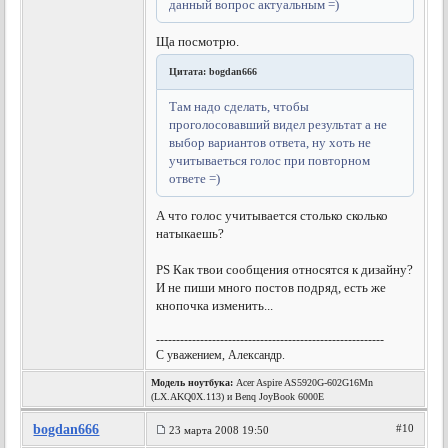
данный вопрос актуальным =)
Ща посмотрю.
Цитата: bogdan666
Там надо сделать, чтобы
проголосовавший видел результат а не
выбор вариантов ответа, ну хоть не
учитываеться голос при повторном
ответе =)
А что голос учитывается столько сколько
натыкаешь?
PS Как твои сообщения относятся к дизайну?
И не пиши много постов подряд, есть же
кнопочка изменить...
---------------------------------------------------------
С уважением, Александр.
Модель ноутбука:
Acer Aspire AS5920G-602G16Mn
(LX.AKQ0X.113) и Benq JoyBook 6000E
bogdan666
#10
23 марта 2008 19:50