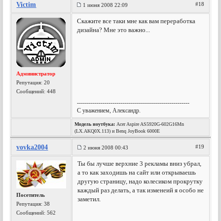
Victim
#18
1 июня 2008 22:09
Скажите все таки мне как вам переработка
дизайна? Мне это важно...
Администратор
Репутация:
20
Сообщений: 448
---------------------------------------------------------
С уважением, Александр.
Модель ноутбука:
Acer Aspire AS5920G-602G16Mn
(LX.AKQ0X.113) и Benq JoyBook 6000E
vovka2004
#19
2 июня 2008 00:43
Ты бы лучше верхние 3 рекламы вниз убрал,
а то как заходишь на сайт или открываешь
другую страницу, надо колесиком прокрутку
каждый раз делать, а так изменеий я особо не
Посетитель
заметил.
Репутация:
38
Сообщений: 562