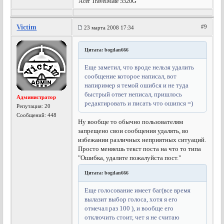
Acer TravelMate 5520G
Victim
#9
23 марта 2008 17:34
Цитата: bogdan666
Еще заметил, что вроде нельзя удалить
сообщение которое написал, вот
напиример я темой ошибся и не туда
быстрый ответ неписал, пришлось
Администратор
редактировать и писать что ошипся =)
Репутация:
20
Сообщений: 448
Ну вообще то обычно пользователям
запрещено свои сообщения удалять, во
избежании различных неприятных ситуаций.
Просто меняешь текст поста на что то типа
"Ошибка, удалите пожалуйста пост."
Цитата: bogdan666
Еще голосование имеет баг(все время
вылазит выбор голоса, хотя я его
отмечал раз 100 ), и вообще его
отключить стоит, чет я не считаю