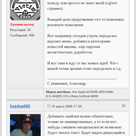
поводу или просто не знает моей icq(что
странно).
Каждый день придумываю что то новенькое,
Администратор
реализую пожелания.
Репутация:
20
Сообщений: 448
Вот например сегодня утром, переделал
верхнее меню, добавил к категориям
новостей иконки...еще парочка
косметических доработок.
И все таки я жду от вас новых идей. Что с
вашей точки зрения стоит переделать и т.д.
---------------------------------------------------------
С уважением, Александр.
Модель ноутбука:
Acer Aspire AS5920G-602G16Mn
(LX.AKQ0X.113) и Benq JoyBook 6000E
bogdan666
#2
19 марта 2008 17:39
Добавить смайлов нужно обязательно,
только не анимированных, а то если кто-
нибудь слишком эмоционален не возможно
будет читать текст. Будет виден движущийся