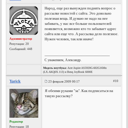
Народ, еще раз вынужден поднять вопрос о
рассылке новостей с сайта. Это довольно
полезная вещь. И думаю не надо на нее
забивать, у нас все больше пользователей
появляется, возможно кто то забывает адрес
сайта или еще что. А рассылка дело полезное.
Администратор
Нужен человек, так или иначе!
Репутация:
20
Сообщений: 448
---------------------------------------------------------
С уважением, Александр.
Модель ноутбука:
Acer Aspire AS5920G-602G16Mn
(LX.AKQ0X.113) и Benq JoyBook 6000E
Yarick
#10
23 февраля 2009 00:17
Я обеими руками "за". Как подписаться на
такую рассылку?
Редактор
Репутация:
18