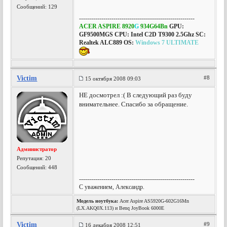
Сообщений: 129
---------------------------------------------------------
ACER ASPIRE 8920
G
934G64Bn
GPU:
GF9500MGS CPU: Intel C2D T9300 2.5Ghz SC:
Realtek ALC889 OS:
Windows 7 ULTIMATE
Victim
#8
15 октября 2008 09:03
НЕ досмотрел :( В следующий раз буду
внимательнее. Спасибо за обращение.
Администратор
Репутация:
20
Сообщений: 448
---------------------------------------------------------
С уважением, Александр.
Модель ноутбука:
Acer Aspire AS5920G-602G16Mn
(LX.AKQ0X.113) и Benq JoyBook 6000E
Victim
#9
16 декабря 2008 12:51