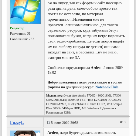
оч по-вкусу, так как форум и сайт посещаю
раза два на день, само-собою просто так
посты не оставляю, но материал
прочитываю....Извещения мне не
нравятся...слишком навязчиво, для такого
Редактор
серьезного ресурса, куда табунами бегут
Репутация:
31
пользователи буков, когда им негде порешать
Сообщений: 752
свои техно-проблемы. Т.е если людям надо(а
им по-любому никуда не деться) они сами
заходят на сайт, а рассылка....ну не знаю,
смотрю многие ЗА
Сообщение отредактировал
Ardeo
- 5 июня 2009
18:02
---------------------------------------------------------
Добро пожаловать всем участникам и гостям
форума на дочерний ресурс:
NotebookClub
Модель ноутбука:
Acer Aspire 5720G - 302G16Mi: T7300
Core2Duo(2GHz, 800MHz FSB, 4Mb L2 Cache), RADEON
HD2600 512Mb, 4Gb(3,2Gb) SO-Dimm DDR2, WD Scorpio
Blue 500Gb 5400rpm HDD, MS Windows 7 Домашняя
Расширенная 32Bit.
FuzzyL
#13
5 июня 2009 20:58
Ardeo
, надо будет сделать возможность