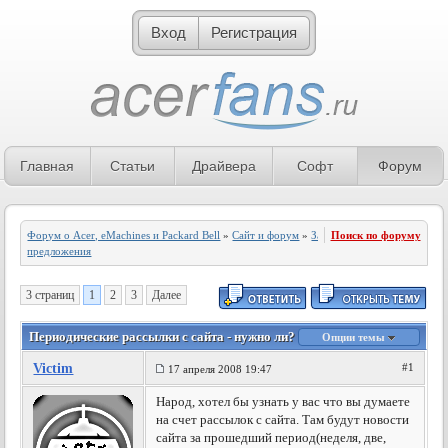
Вход
Регистрация
Главная
Статьи
Драйвера
Софт
Форум
Форум о Acer, eMachines и Packard Bell
»
Сайт и форум
»
Замечания и
Поиск по форуму
предложения
3 страниц
1
2
3
Далее
Периодические рассылки с сайта - нужно ли?
Опции темы
Victim
#1
17 апреля 2008 19:47
Народ, хотел бы узнать у вас что вы думаете
на счет рассылок с сайта. Там будут новости
сайта за прошедший период(неделя, две,