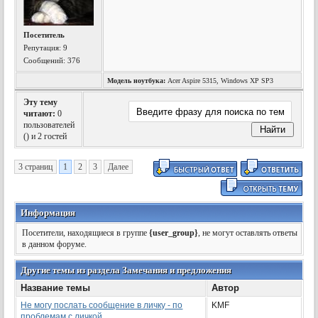
Посетитель
Репутация:
9
Сообщений: 376
Модель ноутбука:
Acer Aspire 5315, Windows XP SP3
Эту тему
читают:
0
пользователей
(
) и 2 гостей
3 страниц
1
2
3
Далее
Информация
Посетители, находящиеся в группе
{user_group}
, не могут оставлять ответы
в данном форуме.
Другие темы из раздела Замечания и предложения
Название темы
Автор
Не могу послать сообщение в личку - по
KMF
проблемам с личкой