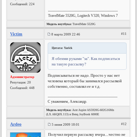
Сообщений: 224
---------------------------------------------------------
TravelMate 5520G, Logitech V320, Windows 7
Модель ноутбука:
TravelMate 5520G
Victim
#11
8 марта 2009 22:46
Цитата: Yarick
Я обеими руками "за". Как подписаться
на такую рассылку?
Подписываться не надо. Просто у нас нет
Администратор
человека который бы занимался рассылкой
Репутация:
20
собственно, составлял ее и т.д.
Сообщений: 448
---------------------------------------------------------
С уважением, Александр.
Модель ноутбука:
Acer Aspire AS5920G-602G16Mn
(LX.AKQ0X.113) и Benq JoyBook 6000E
Ardeo
#12
5 июня 2009 18:01
Получил первую рассылку вчера....честно не