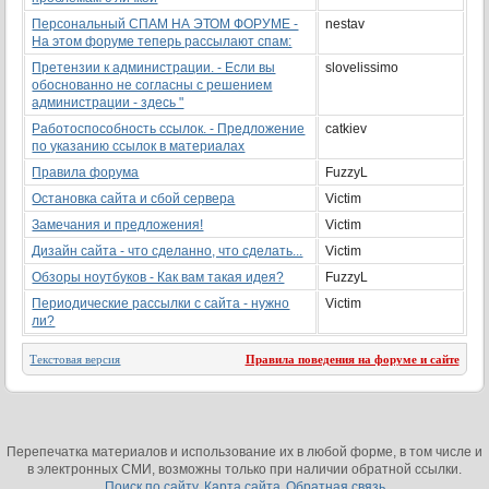
Персональный СПАМ НА ЭТОМ ФОРУМЕ -
nestav
На этом форуме теперь рассылают спам:
Претензии к администрации. - Если вы
slovelissimo
обоснованно не согласны с решением
администрации - здесь "
Работоспособность ссылок. - Предложение
catkiev
по указанию ссылок в материалах
Правила форума
FuzzyL
Остановка сайта и сбой сервера
Victim
Замечания и предложения!
Victim
Дизайн сайта - что сделанно, что сделать...
Victim
Обзоры ноутбуков - Как вам такая идея?
FuzzyL
Периодические рассылки с сайта - нужно
Victim
ли?
Текстовая версия
Правила поведения на форуме и сайте
Перепечатка материалов и использование их в любой форме, в том числе и
в электронных СМИ, возможны только при наличии обратной ссылки.
Поиск по сайту
Карта сайта
Обратная связь