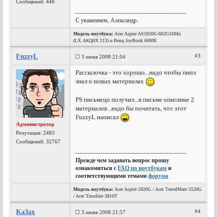
Сообщений: 448
---------------------------------------------------------
С уважением, Александр.
Модель ноутбука:
Acer Aspire AS5920G-602G16Mn
(LX.AKQ0X.113) и Benq JoyBook 6000E
FuzzyL
#3
3 июня 2008 21:04
Рассылочка - это хорошо...надо чтобы пипл
знал о новых материалах
PS письмецо получил...в письме описание 2
материалов...надо бы почитать, что этот
FuzzyL написал
Администратор
Репутация:
2483
Сообщений: 32767
---------------------------------------------------------
Прежде чем задавать вопрос прошу
ознакомиться с
FAQ по ноутбукам
и
соответствующими темами
форума
Модель ноутбука:
Acer Aspire 5920G / Acer TravelMate 5520G
/ Acer Timeline 3810T
Ka3ax
#4
3 июня 2008 21:57