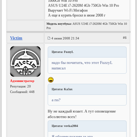
1000Gb Win 10 Pro
ASUS U24E i7-2620M 4Gb 750Gb Win 10 Pro
Выручает Wi-Fi Мегафон
А еще я курить бросил в июне 2008 г
Модель ноутбука:
ASUS U24E i7-2620M 4Gb 750Gb Win 10
Pro
Victim
#6
4 июня 2008 21:34
Цитата: FuzzyL
надо бы почитать, что этот FuzzyL
написал
Администратор
Репутация:
20
Цитата: Ka3ax
Сообщений: 448
a rss?
Ну не каждый юзает. А тут оповещение
абсолютно всех!
Цитата: vovka2004
Я обоими руками за это.