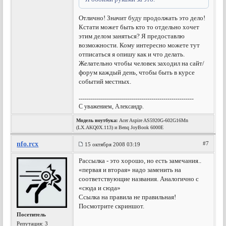
Отлично! Значит буду продолжать это дело!
Кстати может быть кто то отдельно хочет
этим делом заняться? Я предоставлю
возможности. Кому интересно можете тут
отписаться я опишу как и что делать.
Желательно чтобы человек заходил на сайт/
форум каждый день, чтобы быть в курсе
событий местных.
---------------------------------------------------------
С уважением, Александр.
Модель ноутбука:
Acer Aspire AS5920G-602G16Mn
(LX.AKQ0X.113) и Benq JoyBook 6000E
nfo.rcx
#7
15 октября 2008 03:19
Рассылка - это хорошо, но есть замечания..
«первая и вторая» надо заменить на
соответствующие названия. Аналогично с
«сюда и сюда»
Ссылка на правила не правильная!
Посмотрите скриншот.
Посетитель
Репутация:
3