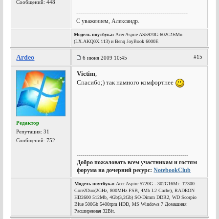
Сообщений: 448
---------------------------------------------------------
С уважением, Александр.
Модель ноутбука:
Acer Aspire AS5920G-602G16Mn
(LX.AKQ0X.113) и Benq JoyBook 6000E
Ardeo
#15
6 июня 2009 10:45
Victim
,
Спасибо;) так намного комфортнее
Редактор
Репутация:
31
Сообщений: 752
---------------------------------------------------------
Добро пожаловать всем участникам и гостям
форума на дочерний ресурс:
NotebookClub
Модель ноутбука:
Acer Aspire 5720G - 302G16Mi: T7300
Core2Duo(2GHz, 800MHz FSB, 4Mb L2 Cache), RADEON
HD2600 512Mb, 4Gb(3,2Gb) SO-Dimm DDR2, WD Scorpio
Blue 500Gb 5400rpm HDD, MS Windows 7 Домашняя
Расширенная 32Bit.