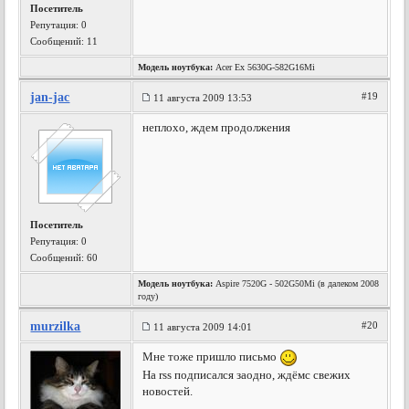
Посетитель
Репутация:
0
Сообщений: 11
Модель ноутбука:
Acer Ex 5630G-582G16Mi
jan-jac
#19
11 августа 2009 13:53
неплохо, ждем продолжения
Посетитель
Репутация:
0
Сообщений: 60
Модель ноутбука:
Aspire 7520G - 502G50Mi (в далеком 2008
году)
murzilka
#20
11 августа 2009 14:01
Мне тоже пришло письмо
На rss подписался заодно, ждёмс свежих
новостей.