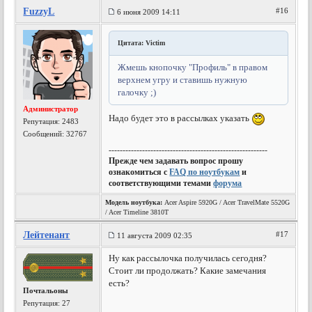
FuzzyL
#16
6 июня 2009 14:11
Цитата: Victim
Жмешь кнопочку "Профиль" в правом
верхнем угру и ставишь нужную
галочку ;)
Администратор
Надо будет это в рассылках указать
Репутация:
2483
Сообщений: 32767
---------------------------------------------------------
Прежде чем задавать вопрос прошу
ознакомиться с
FAQ по ноутбукам
и
соответствующими темами
форума
Модель ноутбука:
Acer Aspire 5920G / Acer TravelMate 5520G
/ Acer Timeline 3810T
Лейтенант
#17
11 августа 2009 02:35
Ну как рассылочка получилась сегодня?
Стоит ли продолжать? Какие замечания
есть?
Почтальоны
Репутация:
27