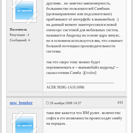
другими... но заметил закономерность,
большинство пользователей Симбиан
(целенаправленно или подсазнательно)
приближают её интерфейс к выньмобилу :)
на данный момент заинтересовался новой
Посетитель
опенсорс системой для мобильных систем,
Репутация:
-1
называется Андроид на основе ядра линукс,
Сообщений: 4
но в основном используется ява, что означает
большой потенциал производительности
системы.
так что скоро тему можно будет
переименовать в -- выньмобайл андроид! --
сказал гопник Симба :)[/color]
---------------------------------------------------------
ACER 5920G-1A1G16Mi
new_bember
#33
26 ноября 2008 14:37
таки мне кажется что ВМ рулит.. количество
софта и его возможности провосходят симбу
на порядок..