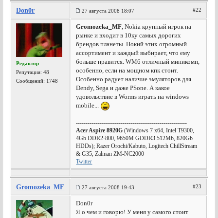
Don0r
#22
27 августа 2008 18:07
Gromozeka_MF
, Nokia крупный игрок на
рынке и входит в 10ку самых дорогих
брендов планеты. Нокий этих огромный
ассортимент и каждый выбирает, что ему
больше нравится. WM6 отличный миникомп,
Редактор
особенно, если на мощном кпк стоит.
Репутация:
48
Особенно радует наличие эмуляторов для
Сообщений: 1748
Dendy, Sega и даже PSone. А какое
удовольствие в Worms играть на windows
mobile...
---------------------------------------------------------
Acer Aspire 8920G
(Windows 7 x64, Intel T9300,
4Gb DDR2-800, 9650M GDDR3 512Mb, 820Gb
HDDs); Razer Orochi/Kabuto, Logitech ChillStream
& G35, Zalman ZM-NC2000
Twitter
Gromozeka_MF
#23
27 августа 2008 19:43
Don0r
Я о чем и говорю! У меня у самого стоит