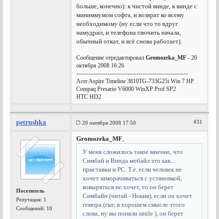
больше, конечно): к чистой винде, к винде с
миниммумом софта, и возврат ко всему
необходимому (ну если что то вдруг
намудрил, и телефона глючить начала,
обычный откат, и всё снова работает).
Сообщение отредактировал
Gromozeka_MF
- 20
октября 2008 16:26
---------------------------------------------------------
Acer Aspire Timeline 3810TG-733G25i Win 7 HP
Compaq Presario V6000 WinXP Prof SP2
HTC HD2
petrushka
#31
20 октября 2008 17:50
Gromozeka_MF
,
У меня сложилось такое мнение, что
Симбай и Винда мобайл это как...
приставки и РС. Т.е. если человек не
хочет заморачиваться с установкой,
ковыряться не хочет, то он берет
Посетитель
Симбайн (читай - Нокия), если он хочет
Репутация:
1
гемора (гыг, в хорошем смысле этого
Сообщений: 10
слова, ну вы поняли smile ), он берет