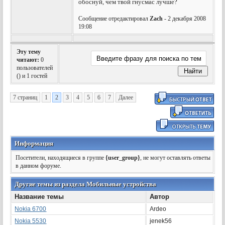
обоснуй, чем твой гнусмас лучше?
Сообщение отредактировал
Zach
- 2 декабря 2008
19:08
Эту тему
читают:
0
пользователей
(
) и 1 гостей
7 страниц
1
2
3
4
5
6
7
Далее
Информация
Посетители, находящиеся в группе
{user_group}
, не могут оставлять ответы
в данном форуме.
Другие темы из раздела Мобильные устройства
Название темы
Автор
Nokia 6700
Ardeo
Nokia 5530
jenek56