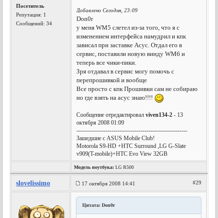
Посетитель
Добавлено Сегодня, 23:09
Репутация:
1
Don0r
Сообщений: 34
у меня WM5 слетел из-за того, что я с
изменением интерфейса намудрил и кпк
зависал при заставке Асус. Отдал его в
сервис, поставили новую винду WM6 и
теперь все чики-пики.
Зря отдавал в сервис могу помочь с
перепрошивкой и вообще
Все просто с кпк Прошивки сам не собираю
но где взять на асус знаю!!!!
Сообщение отредактировал
viven134-2
- 13
октября 2008 01:09
---------------------------------------------------------
Зашедшие с ASUS Mobile Club!
Motorola S9-HD +HTC Surround ,LG G-Slate
v909(T-mobile)+HTC Evo View 32GB
Модель ноутбука:
LG R500
slovelissimo
#29
17 октября 2008 14:41
Цитата: Don0r