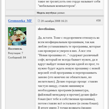
такое не грозит,хоть оно гордо называет себя
"мобильным компьютером".
Модель ноутбука:
разные.
Gromozeka_MF
#30
20 октября 2008 16:21
slovelissimo
,
Да, кстати. Тоже с подозрением отношусь ко
всем неофициальным прошивкам, так как
люблю устанавливать те программы, которые
Посетитель
сам проверял и уверен в них. А все эти
Репутация:
7
"Новая прошивка от..." содержат различный
Сообщений: 84
софт, который не всегда бывает нужен, да и
вдруг выйдет новая версия одной из прог, то
нужно будет ждать новую прошивку с новой
версией этой программы и перепрошивать
заново (это конечно не обязательно, но
желательно). Делаю гораздо проще: ставлю
чистую винду, ставлю миниммум
необходимых программ (клавиатура,
файловый менеджер и прочие) делаю файл-
бэкап (вот тебе и собственная прошивка),
потом ставлю всё остальное (и снова бэкап).
В итоге имею 3 точки возврата (можно