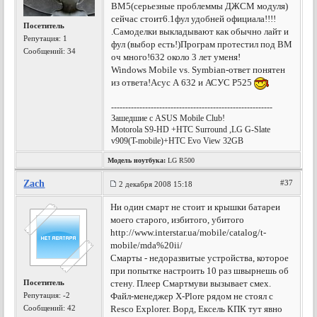
ВМ5(серьезные проблеммы ДЖСМ модуля)
сейчас стоит6.1фул удобней официала!!!!
Посетитель
.Самоделки выкладывают как обычно лайт и
Репутация:
1
фул (выбор есть!)Програм протестил под ВМ
Сообщений: 34
оч много!632 около 3 лет уменя!
Windows Mobile vs. Symbian-ответ понятен
из ответа!Асус А 632 и АСУС Р525
---------------------------------------------------------
Зашедшие с ASUS Mobile Club!
Motorola S9-HD +HTC Surround ,LG G-Slate
v909(T-mobile)+HTC Evo View 32GB
Модель ноутбука:
LG R500
Zach
#37
2 декабря 2008 15:18
Ни один смарт не стоит и крышки батареи
моего старого, избитого, убитого
http://www.interstar.ua/mobile/catalog/t-
mobile/mda%20ii/
Смарты - недоразвитые устройства, которое
при попытке настроить 10 раз швырнешь об
Посетитель
стену. Плеер Смартмуви вызывает смех.
Репутация:
-2
Файл-менеджер X-Plore рядом не стоял с
Сообщений: 42
Resco Explorer. Ворд, Ексель КПК тут явно