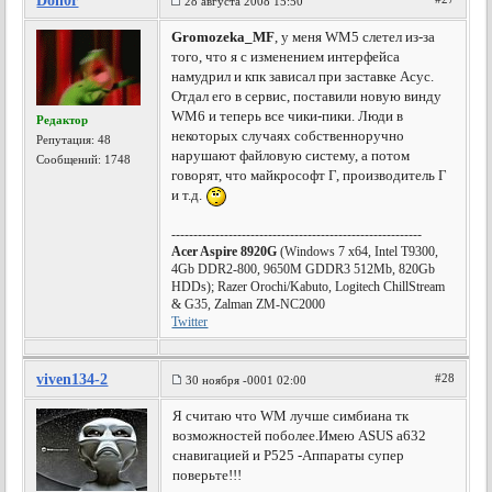
Don0r
28 августа 2008 15:50
Gromozeka_MF
, у меня WM5 слетел из-за
того, что я с изменением интерфейса
намудрил и кпк зависал при заставке Асус.
Отдал его в сервис, поставили новую винду
WM6 и теперь все чики-пики. Люди в
Редактор
некоторых случаях собственноручно
Репутация:
48
нарушают файловую систему, а потом
Сообщений: 1748
говорят, что майкрософт Г, производитель Г
и т.д.
---------------------------------------------------------
Acer Aspire 8920G
(Windows 7 x64, Intel T9300,
4Gb DDR2-800, 9650M GDDR3 512Mb, 820Gb
HDDs); Razer Orochi/Kabuto, Logitech ChillStream
& G35, Zalman ZM-NC2000
Twitter
viven134-2
#28
30 ноября -0001 02:00
Я считаю что WM лучше симбиана тк
возможностей поболее.Имею ASUS a632
снавигацией и Р525 -Аппараты супер
поверьте!!!