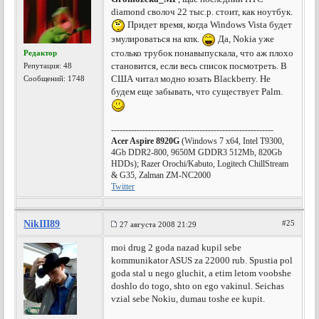
diamond сволоч 22 тыс.р. стоит, как ноутбук.
Придет время, когда Windows Vista будет
эмулироваться на кпк.
Да, Nokia уже
столько трубок понавыпускала, что аж плохо
Редактор
становится, если весь список посмотреть. В
Репутация:
48
США читал модно юзать Blackberry. Не
Сообщений: 1748
будем еще забывать, что существует Palm.
---------------------------------------------------------
Acer Aspire 8920G
(Windows 7 x64, Intel T9300,
4Gb DDR2-800, 9650M GDDR3 512Mb, 820Gb
HDDs); Razer Orochi/Kabuto, Logitech ChillStream
& G35, Zalman ZM-NC2000
Twitter
NikIII89
#25
27 августа 2008 21:29
moi drug 2 goda nazad kupil sebe
kommunikator ASUS za 22000 rub. Spustia pol
goda stal u nego gluchit, a etim letom voobshe
doshlo do togo, shto on ego vakinul. Seichas
vzial sebe Nokiu, dumau toshe ee kupit.