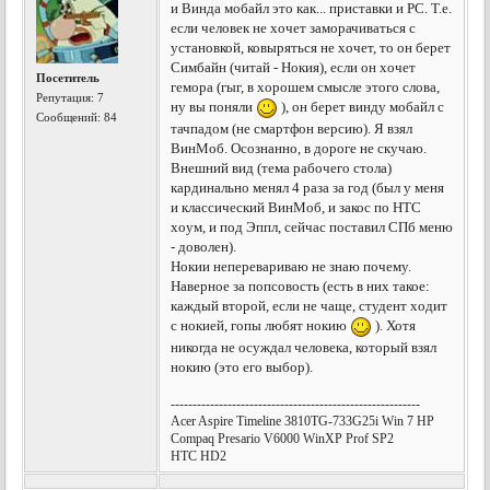
и Винда мобайл это как... приставки и РС. Т.е.
если человек не хочет заморачиваться с
установкой, ковыряться не хочет, то он берет
Симбайн (читай - Нокия), если он хочет
Посетитель
гемора (гыг, в хорошем смысле этого слова,
Репутация:
7
ну вы поняли
), он берет винду мобайл с
Сообщений: 84
тачпадом (не смартфон версию). Я взял
ВинМоб. Осознанно, в дороге не скучаю.
Внешний вид (тема рабочего стола)
кардинально менял 4 раза за год (был у меня
и классический ВинМоб, и закос по НТС
хоум, и под Эппл, сейчас поставил СПб меню
- доволен).
Нокии неперевариваю не знаю почему.
Наверное за попсовость (есть в них такое:
каждый второй, если не чаще, студент ходит
с нокией, гопы любят нокию
). Хотя
никогда не осуждал человека, который взял
нокию (это его выбор).
---------------------------------------------------------
Acer Aspire Timeline 3810TG-733G25i Win 7 HP
Compaq Presario V6000 WinXP Prof SP2
HTC HD2