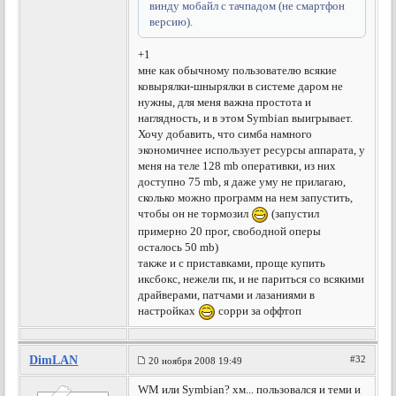
винду мобайл с тачпадом (не смартфон
версию).
+1
мне как обычному пользователю всякие
ковырялки-шнырялки в системе даром не
нужны, для меня важна простота и
наглядность, и в этом Symbian выигрывает.
Хочу добавить, что симба намного
экономичнее использует ресурсы аппарата, у
меня на теле 128 mb оперативки, из них
доступно 75 mb, я даже уму не прилагаю,
сколько можно программ на нем запустить,
чтобы он не тормозил
(запустил
примерно 20 прог, свободной оперы
осталось 50 mb)
также и с приставками, проще купить
иксбокс, нежели пк, и не париться со всякими
драйверами, патчами и лазаниями в
настройках
сорри за оффтоп
DimLAN
#32
20 ноября 2008 19:49
WM или Symbian? хм... пользовался и теми и