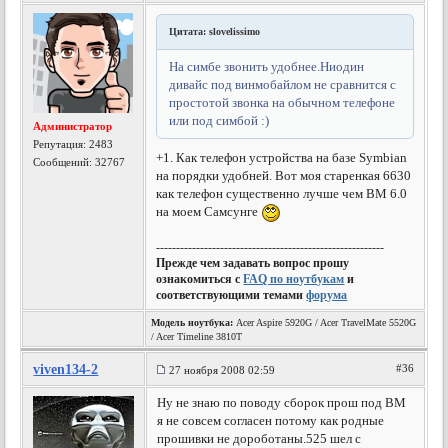
Цитата: slovelissimo
На симбе звонить удобнее.Ниодин
дивайс под винмобайлом не сравнится с
простотой звонка на обычном телефоне
или под симбой :)
Администратор
Репутация:
2483
+1. Как телефон устройства на базе Symbian
Сообщений: 32767
на порядки удобней. Вот моя старенкая 6630
как телефон существенно лучше чем ВМ 6.0
на моем Самсунге
---------------------------------------------------------
Прежде чем задавать вопрос прошу
ознакомиться с
FAQ по ноутбукам
и
соответствующими темами
форума
Модель ноутбука:
Acer Aspire 5920G / Acer TravelMate 5520G
/ Acer Timeline 3810T
viven134-2
#36
27 ноября 2008 02:59
Ну не знаю по поводу сборок прош под ВМ
я не совсем согласен потому как родные
прошивки не дороботаны.525 шел с