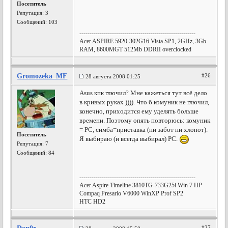
Посетитель
Репутация:
3
Сообщений: 103
---------------------------------------------------------
Acer ASPIRE 5920-302G16 Vista SP1, 2GHz, 3Gb
RAM, 8600MGT 512Mb DDRII overclocked
Gromozeka_MF
#26
28 августа 2008 01:25
Asus кпк глючил? Мне кажеться тут всё дело
в кривых руках )))). Что б комуник не глючил,
конечно, приходится ему уделять больше
времени. Поэтому опять повторюсь: комуник
= РС, симба=приставка (ни забот ни хлопот).
Посетитель
Я выбираю (и всегда выбирал) РС.
Репутация:
7
Сообщений: 84
---------------------------------------------------------
Acer Aspire Timeline 3810TG-733G25i Win 7 HP
Compaq Presario V6000 WinXP Prof SP2
HTC HD2
#27