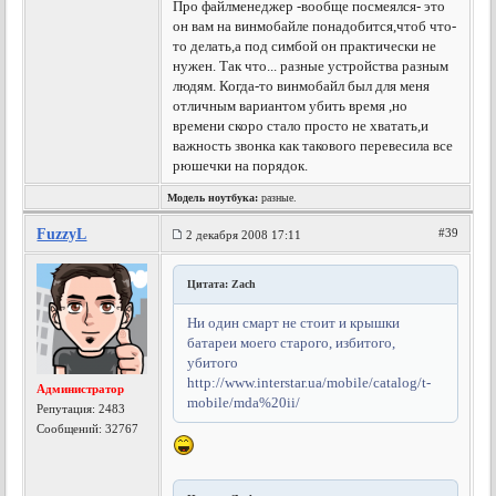
Про файлменеджер -вообще посмеялся- это
он вам на винмобайле понадобится,чтоб что-
то делать,а под симбой он практически не
нужен. Так что... разные устройства разным
людям. Когда-то винмобайл был для меня
отличным вариантом убить время ,но
времени скоро стало просто не хватать,и
важность звонка как такового перевесила все
рюшечки на порядок.
Модель ноутбука:
разные.
FuzzyL
#39
2 декабря 2008 17:11
Цитата: Zach
Ни один смарт не стоит и крышки
батареи моего старого, избитого,
убитого
http://www.interstar.ua/mobile/catalog/t-
Администратор
mobile/mda%20ii/
Репутация:
2483
Сообщений: 32767