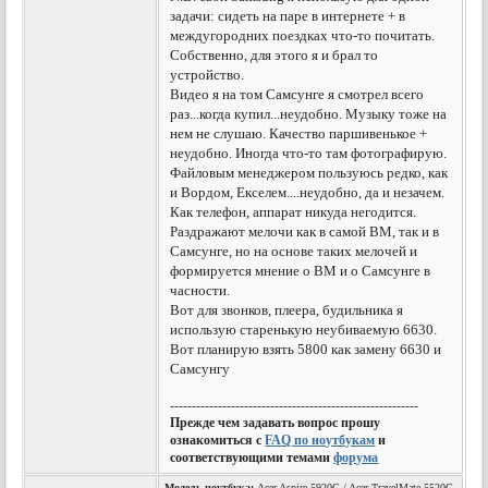
задачи: сидеть на паре в интернете + в
междугородних поездках что-то почитать.
Собственно, для этого я и брал то
устройство.
Видео я на том Самсунге я смотрел всего
раз...когда купил...неудобно. Музыку тоже на
нем не слушаю. Качество паршивенькое +
неудобно. Иногда что-то там фотографирую.
Файловым менеджером пользуюсь редко, как
и Вордом, Екселем....неудобно, да и незачем.
Как телефон, аппарат никуда негодится.
Раздражают мелочи как в самой ВМ, так и в
Самсунге, но на основе таких мелочей и
формируется мнение о ВМ и о Самсунге в
часности.
Вот для звонков, плеера, будильника я
использую старенькую неубиваемую 6630.
Вот планирую взять 5800 как замену 6630 и
Самсунгу
---------------------------------------------------------
Прежде чем задавать вопрос прошу
ознакомиться с
FAQ по ноутбукам
и
соответствующими темами
форума
Модель ноутбука:
Acer Aspire 5920G / Acer TravelMate 5520G