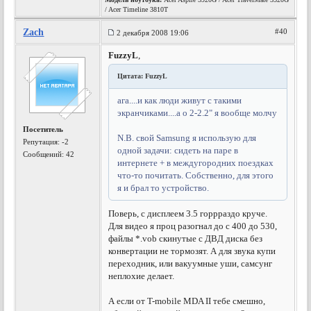
/ Acer Timeline 3810T
Zach
#40
2 декабря 2008 19:06
FuzzyL
,
Цитата: FuzzyL
ага....и как люди живут с такими
экранчиками....а о 2-2.2" я вообще молчу
Посетитель
N.B. свой Samsung я использую для
Репутация:
-2
одной задачи: сидеть на паре в
Сообщений: 42
интернете + в междугородних поездках
что-то почитать. Собственно, для этого
я и брал то устройство.
Поверь, с дисплеем 3.5 горрраздо круче.
Для видео я проц разогнал до с 400 до 530,
файлы *.vob скинутые с ДВД диска без
конвертации не тормозят. А для звука купи
переходник, или вакуумные уши, самсунг
неплохие делает.
А если от T-mobile MDA II тебе смешно,