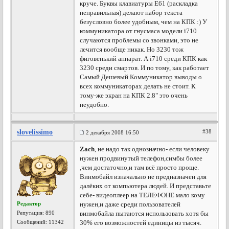
круче. Буквы клавиатуры Е61 (раскладка
неправильная) делают набор текста
безусловно более удобным, чем на КПК :) У
коммуникатора от гнусмаса модели i710
случаются проблемы со звонками, это не
лечится вообще никак. Но 3230 тож
фиговенький аппарат. А i710 среди КПК как
3230 среди смартов. И по тому, как работает
Самый Дешевый Коммуникатор выводы о
всех коммуникаторах делать не стоит. К
тому-же экран на КПК 2.8" это очень
неудобно.
slovelissimo
#38
2 декабря 2008 16:50
Zach
, не надо так однозначно- если человеку
нужен продвинутый телефон,симбы более
,чем достаточно,и там всё просто проще.
Винмобайл изначально не предназначен для
далёких от компьютера людей. И представьте
себе- видеоплеер на ТЕЛЕФОНЕ мало кому
Редактор
нужен,и даже среди пользователей
Репутация:
890
винмобайла пытаются использовать хотя бы
Сообщений: 11342
30% его возможностей единицы из тысяч.