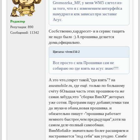
Gromozeka_MF, у меня WM5 слетел из-
за того, что я с изменением интерфейса
намудрил и кпк зависал при заставке
Асус.
Редактор
Репутация:
890
Сосбственно,хардресет- и в сервис тащить
Сообщений: 11342
не надо было :) А прошивка делается
дома,официально.
Цитата: viven134-2
Все просто с кпк Прошивки сам не
собираю но где взять на асус знаю!!!!
А это что,секрет такой,"гдн взять"? на
asusmobile.ru, где ещё. только по большому
счёту бОльшая часть этих прошивок-та же
самая лабуда,что "сборки ВинХР",которых
уже сотня. Программ пару добавят,темки там
да звуки-и обана,новая прошивка. и
обязательно пишут -"прошивка работает
немного быстрее,чем предыдущая",хотя на
самом деле-полный самообман.
ВинМобайл- значительно более расширяем и
настраивается "под себя" как угодно. Симбе