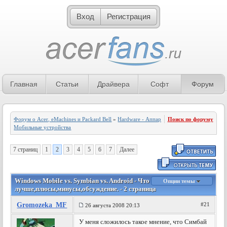
Вход
Регистрация
Главная
Статьи
Драйвера
Софт
Форум
Форум о Acer, eMachines и Packard Bell
»
Hardware - Аппаратное обеспечение
Поиск по форуму
»
Мобильные устройства
7 страниц
1
2
3
4
5
6
7
Далее
Windows Mobile vs. Symbian vs. Android - Что
Опции темы
лучше,плюсы,минусы,обсуждение. - 2 страница
Gromozeka_MF
#21
26 августа 2008 20:13
У меня сложилось такое мнение, что Симбай