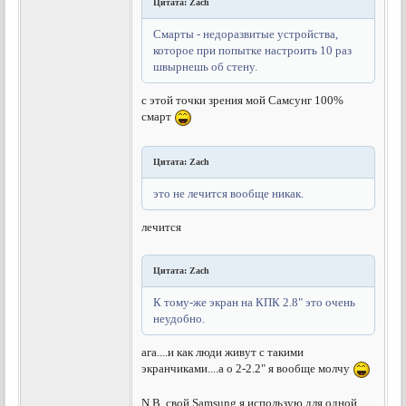
Цитата: Zach
Смарты - недоразвитые устройства,
которое при попытке настроить 10 раз
швырнешь об стену.
с этой точки зрения мой Самсунг 100%
смарт
Цитата: Zach
это не лечится вообще никак.
лечится
Цитата: Zach
К тому-же экран на КПК 2.8" это очень
неудобно.
ага....и как люди живут с такими
экранчиками....а о 2-2.2" я вообще молчу
N.B. свой Samsung я использую для одной