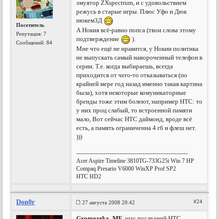
эмуятор ZXspectrum, и с удовольствием
режусь в старые игры. Плюс Уфо и Дюк
нюкем3Д
Посетитель
А Нокия всё-равно попса (твои слова этому
Репутация:
7
подтверждение
).
Сообщений: 84
Мне что ещё не нравится, у Нокии политика
не выпускать самый навороченный телефон в
серии. Т.е. когда выбираешь, всегда
приходится от чего-то отказываться (по
крайней мере год назад именно такая картина
была), хотя некоторые комуникаторные
бренды тоже этим болеют, например НТС: то
у них проц слабый, то встроенной памяти
мало, Вот сейчас НТС даймонд, вроде всё
есть, а память ограниченна 4 гб и флеш нет.
)))
---------------------------------------------------------
Acer Aspire Timeline 3810TG-733G25i Win 7 HP
Compaq Presario V6000 WinXP Prof SP2
HTC HD2
Don0r
#24
27 августа 2008 20:42
Gromozeka_MF
, щас последний HTC