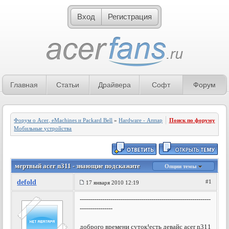
Вход
Регистрация
Главная
Статьи
Драйвера
Софт
Форум
Форум о Acer, eMachines и Packard Bell
»
Hardware - Аппаратное обеспечение
Поиск по форуму
»
Мобильные устройства
мертвый acer n311 - знающие подскажите
Опции темы
defold
#1
17 января 2010 12:19
----------------------------------------------------------------
----------------
доброго времени суток!есть девайс acer n311