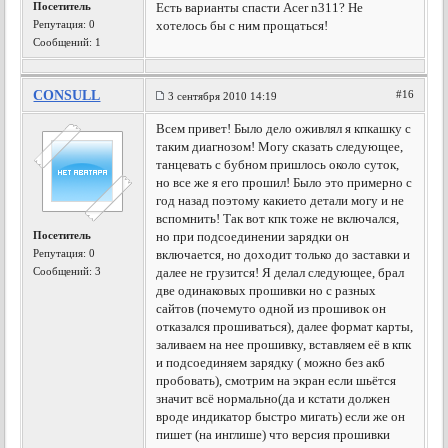
Посетитель
Есть варианты спасти Acer n311? Не
Репутация:
0
хотелось бы с ним прощаться!
Сообщений: 1
CONSULL
#16
3 сентября 2010 14:19
Всем привет! Было дело оживлял я кпкашку с
таким диагнозом! Могу сказать следующее,
танцевать с бубном пришлось около суток,
но все же я его прошил! Было это примерно с
год назад поэтому какието детали могу и не
вспомнить! Так вот кпк тоже не включался,
Посетитель
но при подсоединении зарядки он
Репутация:
0
включается, но доходит только до заставки и
Сообщений: 3
далее не грузится! Я делал следующее, брал
две одинаковых прошивки но с разных
сайтов (почемуто одной из прошивок он
отказался прошиваться), далее формат карты,
заливаем на нее прошивку, вставляем её в кпк
и подсоединяем зарядку ( можно без акб
пробовать), смотрим на экран если шьётся
значит всё нормально(да и кстати должен
вроде индикатор быстро мигать) если же он
пишет (на инглише) что версия прошивки