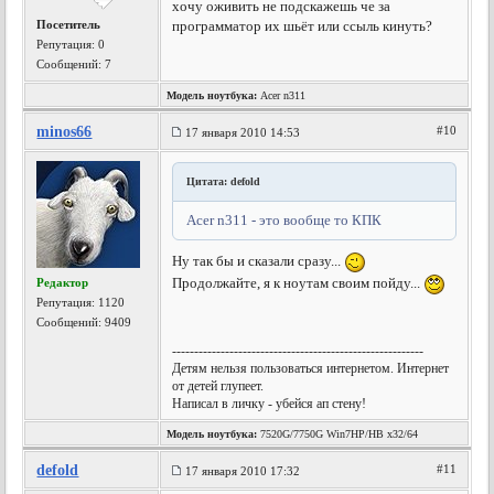
хочу оживить не подскажешь че за
Посетитель
программатор их шьёт или ссыль кинуть?
Репутация:
0
Сообщений: 7
Модель ноутбука:
Acer n311
minos66
#10
17 января 2010 14:53
Цитата: defold
Acer n311 - это вообще то КПК
Ну так бы и сказали сразу...
Продолжайте, я к ноутам своим пойду...
Редактор
Репутация:
1120
Сообщений: 9409
---------------------------------------------------------
Детям нельзя пользоваться интернетом. Интернет
от детей глупеет.
Написал в личку - убейся ап стену!
Модель ноутбука:
7520G/7750G Win7HP/HB x32/64
defold
#11
17 января 2010 17:32