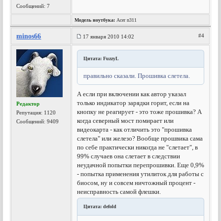
Сообщений: 7
Модель ноутбука:
Acer n311
minos66
#4
17 января 2010 14:02
Цитата: FuzzyL
правильно сказали. Прошивка слетела.
А если при включении как автор указал
только индикатор зарядки горит, если на
Редактор
кнопку не реагирует - это тоже прошивка? А
Репутация:
1120
когда северный мост помирает или
Сообщений: 9409
видеокарта - как отличить это "прошивка
слетела" или железо? Вообще прошвика сама
по себе практически никогда не "слетает", в
99% случаев она слетает в следствии
неудачной попытки перепрошивки. Еще 0,9%
- попытка применения утилиток для работы с
биосом, ну и совсем ничтожный процент -
неисправность самой флешки.
Цитата: defold