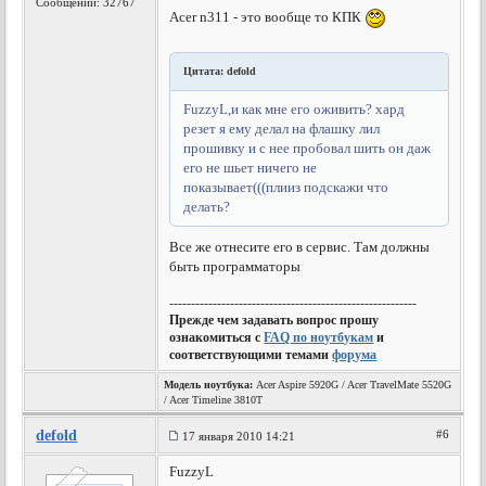
Сообщений: 32767
Acer n311 - это вообще то КПК
Цитата: defold
FuzzyL,и как мне его оживить? хард
резет я ему делал на флашку лил
прошивку и с нее пробовал шить он даж
его не шьет ничего не
показывает(((плииз подскажи что
делать?
Все же отнесите его в сервис. Там должны
быть программаторы
---------------------------------------------------------
Прежде чем задавать вопрос прошу
ознакомиться с
FAQ по ноутбукам
и
соответствующими темами
форума
Модель ноутбука:
Acer Aspire 5920G / Acer TravelMate 5520G
/ Acer Timeline 3810T
defold
#6
17 января 2010 14:21
FuzzyL