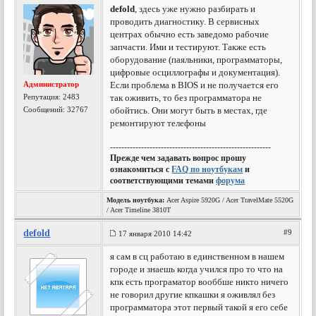
defold
, здесь уже нужно разбирать и
проводить диагностику. В сервисных
центрах обычно есть заведомо рабочие
запчасти. Ими и тестируют. Также есть
оборудование (паяльники, программаторы,
цифровые осциллографы и документация).
Администратор
Если проблема в BIOS и не получается его
Репутация:
2483
так оживить, то без программатора не
Сообщений: 32767
обойтись. Они могут быть в местах, где
ремонтируют телефоны
---------------------------------------------------------
Прежде чем задавать вопрос прошу
ознакомиться с
FAQ по ноутбукам
и
соответствующими темами
форума
Модель ноутбука:
Acer Aspire 5920G / Acer TravelMate 5520G
/ Acer Timeline 3810T
defold
#9
17 января 2010 14:42
я сам в сц работаю в единственном в нашем
городе и знаешь когда учился про то что на
кпк есть програматор вооббше никто ничего
не говорил другие кпкашки я оживлял без
программатора этот первый такой я его себе