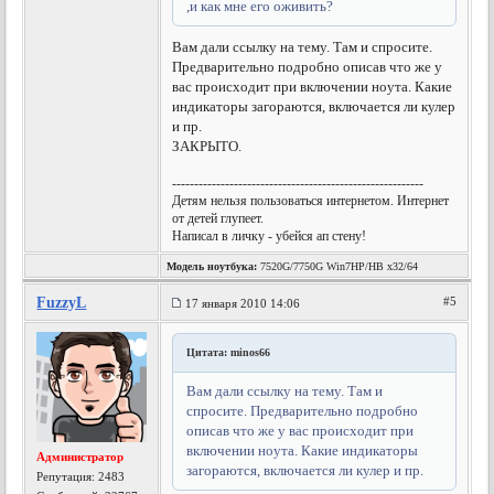
,и как мне его оживить?
Вам дали ссылку на тему. Там и спросите.
Предварительно подробно описав что же у
вас происходит при включении ноута. Какие
индикаторы загораются, включается ли кулер
и пр.
ЗАКРЫТО.
---------------------------------------------------------
Детям нельзя пользоваться интернетом. Интернет
от детей глупеет.
Написал в личку - убейся ап стену!
Модель ноутбука:
7520G/7750G Win7HP/HB x32/64
FuzzyL
#5
17 января 2010 14:06
Цитата: minos66
Вам дали ссылку на тему. Там и
спросите. Предварительно подробно
описав что же у вас происходит при
включении ноута. Какие индикаторы
Администратор
загораются, включается ли кулер и пр.
Репутация:
2483