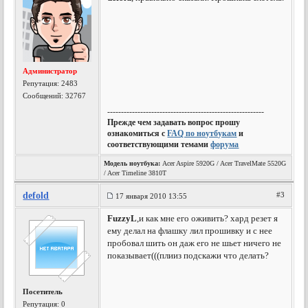
Администратор
Репутация:
2483
Сообщений: 32767
---------------------------------------------------------
Прежде чем задавать вопрос прошу
ознакомиться с
FAQ по ноутбукам
и
соответствующими темами
форума
Модель ноутбука:
Acer Aspire 5920G / Acer TravelMate 5520G
/ Acer Timeline 3810T
defold
#3
17 января 2010 13:55
FuzzyL
,и как мне его оживить? хард резет я
ему делал на флашку лил прошивку и с нее
пробовал шить он даж его не шьет ничего не
показывает(((плииз подскажи что делать?
Посетитель
Репутация:
0