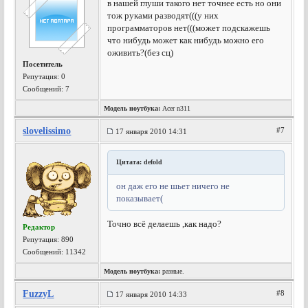
в нашей глуши такого нет точнее есть но они
тож руками разводят(((у них
программаторов нет(((может подскажешь
что нибудь может как нибудь можно его
оживить?(без сц)
Посетитель
Репутация:
0
Сообщений: 7
Модель ноутбука:
Acer n311
slovelissimo
#7
17 января 2010 14:31
Цитата: defold
он даж его не шьет ничего не
показывает(
Точно всё делаешь ,как надо?
Редактор
Репутация:
890
Сообщений: 11342
Модель ноутбука:
разные.
FuzzyL
#8
17 января 2010 14:33