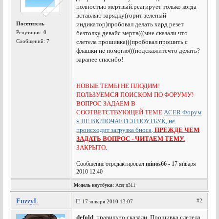
полностью мертвый.реагирует только когда
вставляю зарядку(горит зеленый
Посетитель
индикатор)пробовал делать хард резет
Репутация:
0
безтолку девайс мертв(((мне сказали что
Сообщений: 7
слетела прошивка(((пробовал прошить с
флашки не помогло(((подскажитечто делать?
заранее спасибо!
НОВЫЕ ТЕМЫ НЕ ПЛОДИМ!
ПОЛЬЗУЕМСЯ ПОИСКОМ ПО ФОРУМУ!
ВОПРОС ЗАДАЕМ В
СООТВЕТСТВУЮЩЕЙ ТЕМЕ
ACER Форум
» НЕ ВКЛЮЧАЕТСЯ НОУТБУК, не
происходит загрузка биоса
.
ПРЕЖДЕ ЧЕМ
ЗАДАТЬ ВОПРОС - ЧИТАЕМ ТЕМУ.
ЗАКРЫТО.
Сообщение отредактировал
minos66
- 17 января
2010 12:40
Модель ноутбука:
Acer n311
FuzzyL
#2
17 января 2010 13:07
defold
, правильно сказали. Прошивка слетела.