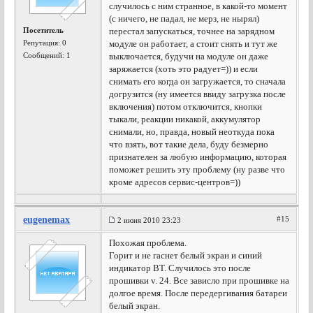
случилось с ним странное, в какой-то момент
(с ничего, не падал, не мерз, не нырял)
Посетитель
перестал запускаться, точнее на зарядном
Репутация:
0
модуле он работает, а стоит снять и тут же
Сообщений: 1
выключается, будучи на модуле он даже
заряжается (хоть это радует=)) и если
снимать его когда он загружается, то сначала
догрузится (ну имеется ввиду загрузка после
включения) потом отключится, кнопки
тыкали, реакции никакой, аккумулятор
снимали, но, правда, новый неоткуда пока
что взять, вот такие дела, буду безмерно
признателен за любую информацию, которая
поможет решить эту проблему (ну разве что
кроме адресов сервис-центров=))
eugenemax
#15
2 июня 2010 23:23
Похожая проблема.
Горит и не гаснет белый экран и синий
индикатор BT. Случилось это после
прошивки v. 24. Все зависло при прошивке на
долгое время. После передергивания батареи
белый экран.