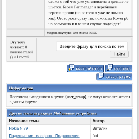
схожа с той что уже установлена и дальше не
шьется. Берем Far manger и перебиваем
версию проши (но вот это я уже не помню
как). Оговорюсь сразу так я оживлял Rover p6
но возможно и в вашем случае подойдет!
Модель ноутбука:
acer extansa 5635G
Эту тему
читают:
0
пользователей
(
) и 1 гостей
Информация
Посетители, находящиеся в группе
{user_group}
, не могут оставлять ответы
в данном форуме.
Другие темы из раздела Мобильные устройства
Название темы
Автор
Nokia N 79
Виталик
Подключение телефона - Подключение
fxxt