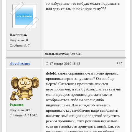
то нибудь мне что нибудь может подсказать
или дать ссыль на похожую тему???
Посетитель
Репутация:
0
Сообщений: 7
Модель ноутбука:
Acer n311
slovelissimo
#12
17 января 2010 18:45
defold
, снова спрашиваю-ты точно процесс
прошивки верно запускаешь? Он вообще
мёртв? Слетевшая прошивка-лечится
перепрошвкой; а вот бутблок слететь сам -не
мог, и процесс прошивки должен как-то
отображаться-либо на экране,либо
Редактор
индикаторами. Для того,чтоб началась
Репутация:
890
прошивка с карты-обычно надо выполнить
Сообщений: 11342
нажатие комбинации кнопок,чтоб запустить
режим прошивки; этих режимов-несколько-
есть штатный,есть принудительный. Как это
реализовано в неотаче-не знаю,но общие