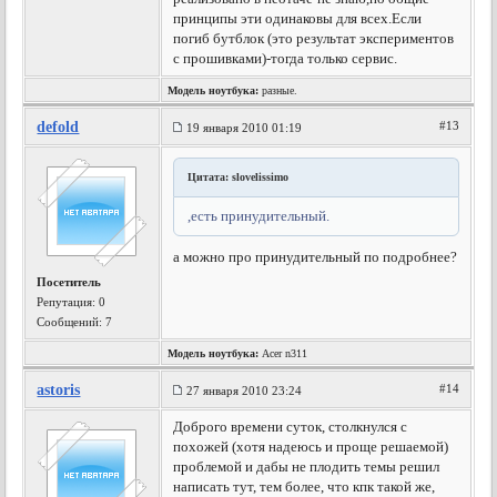
принципы эти одинаковы для всех.Если
погиб бутблок (это результат экспериментов
с прошивками)-тогда только сервис.
Модель ноутбука:
разные.
defold
#13
19 января 2010 01:19
Цитата: slovelissimo
,есть принудительный.
а можно про принудительный по подробнее?
Посетитель
Репутация:
0
Сообщений: 7
Модель ноутбука:
Acer n311
astoris
#14
27 января 2010 23:24
Доброго времени суток, столкнулся с
похожей (хотя надеюсь и проще решаемой)
проблемой и дабы не плодить темы решил
написать тут, тем более, что кпк такой же,