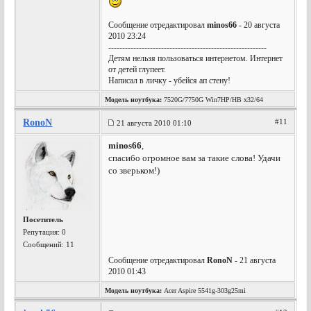
Сообщение отредактировал
minos66
- 20 августа
2010 23:24
---------------------------------------------------------
Детям нельзя пользоваться интернетом. Интернет
от детей глупеет.
Написал в личку - убейся ап стену!
Модель ноутбука:
7520G/7750G Win7HP/HB x32/64
RonoN
#11
21 августа 2010 01:10
minos66
,
спасибо огромное вам за такие слова! Удачи
со зверьком!)
Посетитель
Репутация:
0
Сообщений: 11
Сообщение отредактировал
RonoN
- 21 августа
2010 01:43
Модель ноутбука:
Acer Aspire 5541g-303g25mi