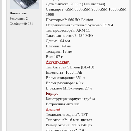
Дата выпуска: 2009 г (3-ий квартал)
Стандарт?: GSM 850, GSM 900, GSM 1800, GSM
Посетитель
1900
Репутация:
2
Платформа?: S60 5th Edition
Сообщений: 221
Операционная система?: Symbian OS 9.4
Тип процессора?: ARM 11
Тактовая частота?: 434 MHz
Длина: 104 мм
Ширина: 49 мм
Толщина: 13 мм
Вес: 107 г
Аккумулятор
Тип батареи?: Li-ion (BL-4U)
Емкомсть?: 1000 mAh
Время ожидания: 351 ч
Время разговора: 4.9 ч
В режиме MP3-плеера: 27 ч
Корпус
Конструкция корпуса: трубка
Встроенная антенна
Дисплей
Технология экрана?: TFT
Тип экрана?: 16 млн. цветов
Размер экрана: 360 x 640 px
Диагональ экрана?: 2.9 "