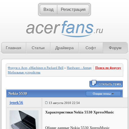
Вход
Регистрация
Главная
Статьи
Драйвера
Софт
Форум
Форум о Acer, eMachines и Packard Bell
»
Hardware - Аппаратное обеспечение
Поиск по форуму
»
Мобильные устройства
Nokia 5530
Опции темы
jenek56
13 августа 2010 22:54
Характеристики Nokia 5530 XpressMusic
Общие данные Nokia 5530 XpressMusic