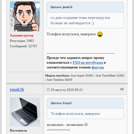
Цитата: jenek56
со дня создания темы перезагрузок
больше не наблюдается :)
Телефон испугался, наверное
Администратор
Репутация:
2483
Сообщений: 32767
---------------------------------------------------------
Прежде чем задавать вопрос прошу
ознакомиться с
FAQ по ноутбукам
и
соответствующими темами
форума
Модель ноутбука:
Acer Aspire 5920G / Acer TravelMate 5520G
/ Acer Timeline 3810T
jenek56
#6
19 августа 2010 09:21
Цитата: FuzzyL
Телефон испугался, наверное
возможно - возможно:D
===========
Посетитель