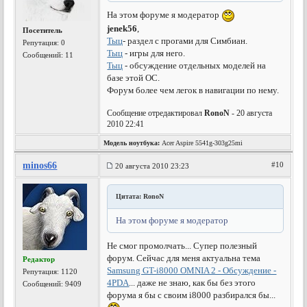
На этом форуме я модератор
jenek56
,
Посетитель
Тыц
- раздел с прогами для Симбиан.
Репутация:
0
Тыц
- игры для него.
Сообщений: 11
Тыц
- обсуждение отдельных моделей на
базе этой ОС.
Форум более чем легок в навигации по нему.
Сообщение отредактировал
RonoN
- 20 августа
2010 22:41
Модель ноутбука:
Acer Aspire 5541g-303g25mi
minos66
#10
20 августа 2010 23:23
Цитата: RonoN
На этом форуме я модератор
Не смог промолчать... Супер полезный
форум. Сейчас для меня актуальна тема
Редактор
Samsung GT-i8000 OMNIA 2 - Обсуждение -
Репутация:
1120
4PDA
... даже не знаю, как бы без этого
Сообщений: 9409
форума я бы с своим i8000 разбирался бы...