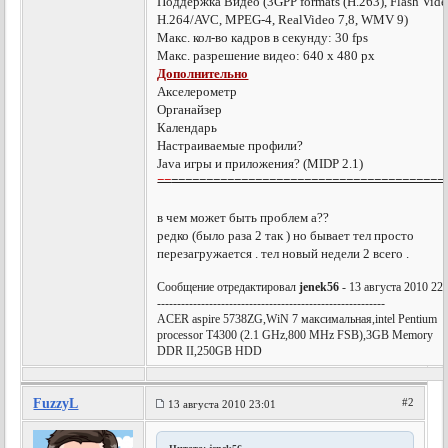
Поддержка Видео (3GPP formats (H.263), Flash Vide
H.264/AVC, MPEG-4, RealVideo 7,8, WMV 9)
Макс. кол-во кадров в секунду: 30 fps
Макс. разрешение видео: 640 x 480 px
Дополнительно
Акселерометр
Органайзер
Календарь
Настраиваемые профили?
Java игры и приложения? (MIDP 2.1)
==
=======================================
в чем может быть проблем а??
редко (было раза 2 так ) но бывает тел просто
перезагружается . тел новый недели 2 всего .
Сообщение отредактировал
jenek56
- 13 августа 2010 22
---------------------------------------------------------
AСER aspire 5738ZG,WiN 7 максимальная,intel Pentium
processor T4300 (2.1 GHz,800 MHz FSB),3GB Memory
DDR II,250GB HDD
FuzzyL
#2
13 августа 2010 23:01