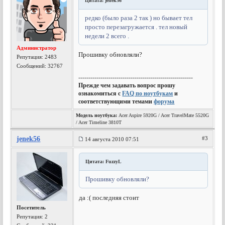
Цитата: jenek56
редко (было раза 2 так ) но бывает тел
просто перезагружается . тел новый
недели 2 всего .
Администратор
Прошивку обновляли?
Репутация:
2483
Сообщений: 32767
---------------------------------------------------------
Прежде чем задавать вопрос прошу
ознакомиться с
FAQ по ноутбукам
и
соответствующими темами
форума
Модель ноутбука:
Acer Aspire 5920G / Acer TravelMate 5520G
/ Acer Timeline 3810T
jenek56
#3
14 августа 2010 07:51
Цитата: FuzzyL
Прошивку обновляли?
да :( последняя стоит
Посетитель
Репутация:
2