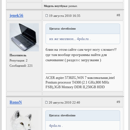
Модель ноутбука:
разные.
jenek56
#8
19 августа 2010 16:35
Цитата: slovelissimo
их же миллион... 4pda.ru .
блин на этом сайте сам черт ногу сломает
!!
где там вообще программы найти для
Посетитель
скачивание ( раздел с загрузками )
Репутация:
2
Сообщений: 221
---------------------------------------------------------
AСER aspire 5738ZG,WiN 7 максимальная,intel
Pentium processor T4300 (2.1 GHz,800 MHz
FSB),3GB Memory DDR II,250GB HDD
RonoN
#9
20 августа 2010 22:40
Цитата: slovelissimo
4pda.ru .