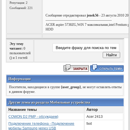
Репутация:
2
Сообщений: 221
Сообщение отредактировал
jenek56
- 23 августа 2010 20
---------------------------------------------------------
AСER aspire 5738ZG,WiN 7 максимальная,intel Pentium
HDD
Эту тему
читают:
0
пользователей
(
) и 1 гостей
Информация
Посетители, находящиеся в группе
{user_group}
, не могут оставлять ответы
в данном форуме.
Другие темы из раздела Мобильные устройства
Название темы
Автор
COWON D2 PMP - обсуждаем)
Acer 2413
Подключение телефона - Подключение
fxxt
мобилы Samsung через USB