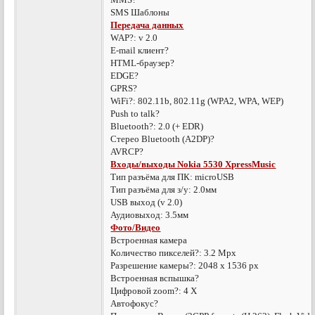
SMS Шаблоны
Передача данных
WAP?: v 2.0
E-mail клиент?
HTML-браузер?
EDGE?
GPRS?
WiFi?: 802.11b, 802.11g (WPA2, WPA, WEP)
Push to talk?
Bluetooth?: 2.0 (+ EDR)
Стерео Bluetooth (A2DP)?
AVRCP?
Входы/выходы Nokia 5530 XpressMusic
Тип разъёма для ПК: microUSB
Тип разъёма для з/у: 2.0мм
USB выход (v 2.0)
Аудиовыход: 3.5мм
Фото/Видео
Встроенная камера
Количество пикселей?: 3.2 Mpx
Разрешение камеры?: 2048 x 1536 px
Встроенная вспышка?
Цифровой zoom?: 4 X
Автофокус?