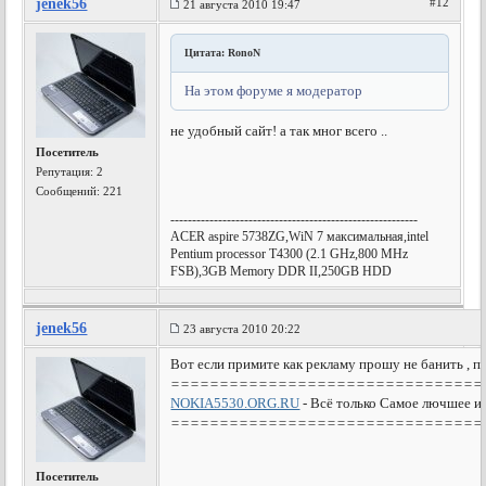
jenek56
#12
21 августа 2010 19:47
Цитата: RonoN
На этом форуме я модератор
не удобный сайт! а так мног всего ..
Посетитель
Репутация:
2
Сообщений: 221
---------------------------------------------------------
AСER aspire 5738ZG,WiN 7 максимальная,intel
Pentium processor T4300 (2.1 GHz,800 MHz
FSB),3GB Memory DDR II,250GB HDD
jenek56
23 августа 2010 20:22
Вот если примите как рекламу прошу не банить , пр
================================
NOKIA5530.ORG.RU
- Всё только Самое лючшее и 
================================
Посетитель