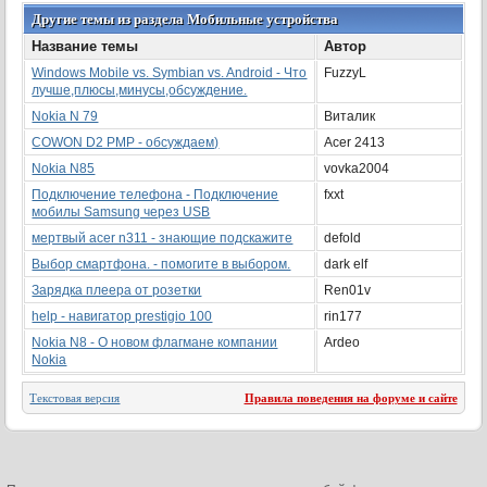
Другие темы из раздела Мобильные устройства
Название темы
Автор
Windows Mobile vs. Symbian vs. Android - Что
FuzzyL
лучше,плюсы,минусы,обсуждение.
Nokia N 79
Виталик
COWON D2 PMP - обсуждаем)
Acer 2413
Nokia N85
vovka2004
Подключение телефона - Подключение
fxxt
мобилы Samsung через USB
мертвый acer n311 - знающие подскажите
defold
Выбор смартфона. - помогите в выбором.
dark elf
Зарядка плеера от розетки
Ren01v
help - навигатор prestigio 100
rin177
Nokia N8 - О новом флагмане компании
Ardeo
Nokia
Текстовая версия
Правила поведения на форуме и сайте