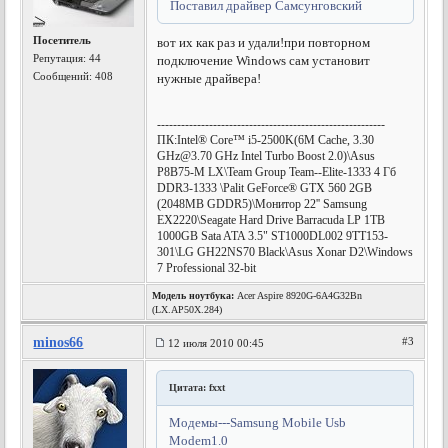
Поставил драйвер Самсунговский
Посетитель
вот их как раз и удали!при повторном
Репутация:
44
подключение Windows сам установит
Сообщений: 408
нужные драйвера!
---------------------------------------------------------
ПК:Intel® Core™ i5-2500K(6M Cache, 3.30
GHz@3.70
GHz Intel Turbo Boost 2.0)\Asus
P8B75-M LX\Team Group Team--Elite-1333 4 Гб
DDR3-1333 \Palit GeForce® GTX 560 2GB
(2048MB GDDR5)\Монитор 22'' Samsung
EX2220\Seagate Hard Drive Barracuda LP 1TB
1000GB Sata ATA 3.5" ST1000DL002 9TT153-
301\LG GH22NS70 Black\Asus Xonar D2\Windows
7 Professional 32-bit
Модель ноутбука:
Acer Aspire 8920G-6A4G32Bn
(LX.AP50X.284)
minos66
#3
12 июля 2010 00:45
Цитата: fxxt
Модемы---Samsung Mobile Usb
Modem1.0