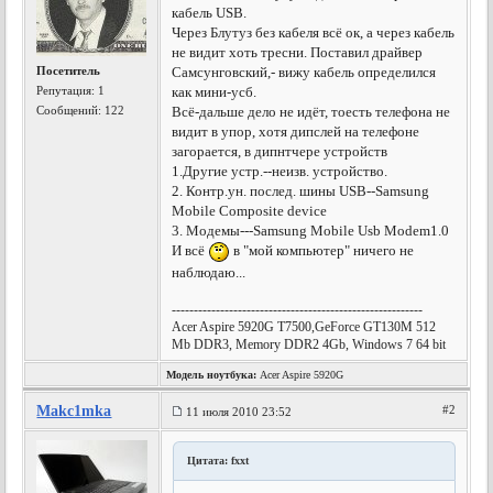
кабель USB.
Через Блутуз без кабеля всё ок, а через кабель
не видит хоть тресни. Поставил драйвер
Посетитель
Самсунговский,- вижу кабель определился
Репутация:
1
как мини-усб.
Сообщений: 122
Всё-дальше дело не идёт, тоесть телефона не
видит в упор, хотя дипслей на телефоне
загорается, в дипнтчере устройств
1.Другие устр.--неизв. устройство.
2. Контр.ун. послед. шины USB--Samsung
Mobile Composite device
3. Модемы---Samsung Mobile Usb Modem1.0
И всё
в "мой компьютер" ничего не
наблюдаю...
---------------------------------------------------------
Acer Aspire 5920G T7500,GeForce GT130M 512
Mb DDR3, Memory DDR2 4Gb, Windows 7 64 bit
Модель ноутбука:
Acer Aspire 5920G
Makc1mka
#2
11 июля 2010 23:52
Цитата: fxxt