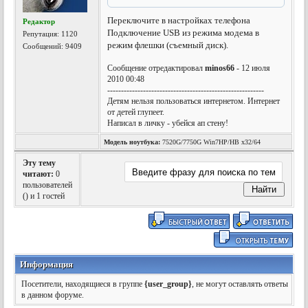
Переключите в настройках телефона
Редактор
Подключение USB из режима модема в
Репутация:
1120
режим флешки (съемный диск).
Сообщений: 9409
Сообщение отредактировал
minos66
- 12 июля
2010 00:48
---------------------------------------------------------
Детям нельзя пользоваться интернетом. Интернет
от детей глупеет.
Написал в личку - убейся ап стену!
Модель ноутбука:
7520G/7750G Win7HP/HB x32/64
Эту тему
читают:
0
пользователей
(
) и 1 гостей
Информация
Посетители, находящиеся в группе
{user_group}
, не могут оставлять ответы
в данном форуме.