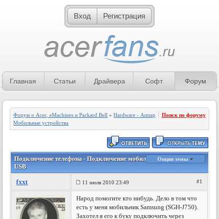
Вход
Регистрация
Главная
Статьи
Драйвера
Софт
Форум
Форум о Acer, eMachines и Packard Bell
»
Hardware - Аппаратное обеспечение
Поиск по форуму
»
Мобильные устройства
Подключение телефона - Подключение мобилы Samsung через
Опции темы
USB
fxxt
#1
11 июля 2010 23:49
Народ помогите кто нибудь. Дело в том что
есть у меня мобильник Samsung (SGH-J750).
Захотел я его к буку подключить через