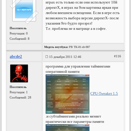
играх есть только если они используют 10й
директХ, в играх на 9ом картинка яркая при
любом внешнем освещении. Если в игре есть
возможность выбора версии директХ- после
указания 9го будто прозрел!
Посетитель
Т.е. проблема не в матрице а в софте.
Репутация:
0
Сообщений: 8
Модель ноутбука:
PB TK-81-sb-987
abcde2
#116
15 декабря 2011 12:46
программа для управления таймингами
оперативной памяти
Посетитель
Репутация:
1
CPU-Tweaker 1.5
Сообщений: 28
.и субтаймингами.реально меняет
практически все параметры памяти