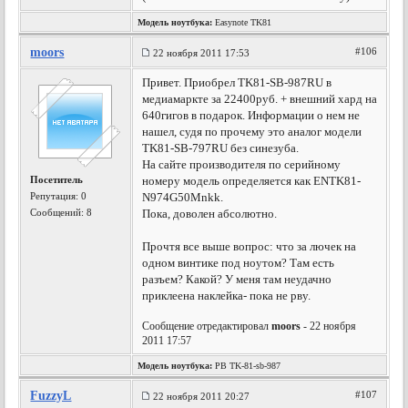
Модель ноутбука:
Easynote TK81
moors
#106
22 ноября 2011 17:53
Привет. Приобрел TK81-SB-987RU в
медиамаркте за 22400руб. + внешний хард на
640гигов в подарок. Информации о нем не
нашел, судя по прочему это аналог модели
TK81-SB-797RU без синезуба.
На сайте производителя по серийному
Посетитель
номеру модель определяется как ENTK81-
Репутация:
0
N974G50Mnkk.
Сообщений: 8
Пока, доволен абсолютно.
Прочтя все выше вопрос: что за лючек на
одном винтике под ноутом? Там есть
разъем? Какой? У меня там неудачно
приклеена наклейка- пока не рву.
Сообщение отредактировал
moors
- 22 ноября
2011 17:57
Модель ноутбука:
PB TK-81-sb-987
FuzzyL
#107
22 ноября 2011 20:27