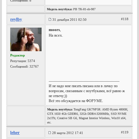
Сообщений: 8
Модель ноутбука:
PB TK-81-sb-987
reylby
#118
31 декабря 2011 02:50
moors
,
На всех.
Редактор
Репутация:
5374
Сообщений: 32767
---------------------------------------------------------
И не надо мне писать письма или в личку по
вопросам, связанным с ноутбуками, всё равно ж
не отвечу;))
Всё это обсуждается на ФОРУМЕ.
Модель ноутбука:
TongFang GK7NP5R: AMD Ryzen 4800H,
GTX 1650 4Gb GDDR6, 32Gb DDR4-3200MHz, SSD NVME
2x1Tb; Creative SB G6, Magnat Interior Wireless, Win10 x64,
etc.
leher
#119
28 марта 2012 17:41