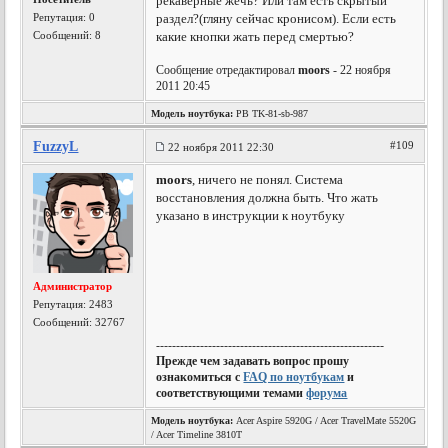
рекаверные жечь? Или там есть скрытый
Репутация:
0
раздел?(гляну сейчас кронисом). Если есть
Сообщений: 8
какие кнопки жать перед смертью?
Сообщение отредактировал
moors
- 22 ноября
2011 20:45
Модель ноутбука:
PB TK-81-sb-987
FuzzyL
#109
22 ноября 2011 22:30
moors
, ничего не понял. Система
восстановления должна быть. Что жать
указано в инструкции к ноутбуку
Администратор
Репутация:
2483
Сообщений: 32767
---------------------------------------------------------
Прежде чем задавать вопрос прошу
ознакомиться с
FAQ по ноутбукам
и
соответствующими темами
форума
Модель ноутбука:
Acer Aspire 5920G / Acer TravelMate 5520G
/ Acer Timeline 3810T