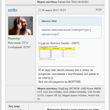
Модель ноутбука:
Packard Bell TK81-SB-001RU
reylby
#120
28 марта 2012 18:25
Цитата: leher
какова максимальная температура у
процессора?
Редактор
Репутация:
5374
Судя по Service Guide - 100°C
Сообщений: 32767
---------------------------------------------------------
И не надо мне писать письма или в личку по
вопросам, связанным с ноутбуками, всё равно ж
не отвечу;))
Всё это обсуждается на ФОРУМЕ.
Модель ноутбука:
TongFang GK7NP5R: AMD Ryzen 4800H,
GTX 1650 4Gb GDDR6, 32Gb DDR4-3200MHz, SSD NVME
2x1Tb; Creative SB G6, Magnat Interior Wireless, Win10 x64,
etc.
Эту тему