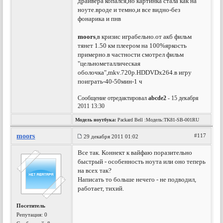
драйвера копался,но картинка стала как на
ноуте.вроде и темно,и все видно-без
фонарика и пнв
moors
,в кризис играбельно.от акб фильм
тянет 1.50 км плеером на 100%яркость
примерно.в частности смотрел фильм
"цельнометаллическая
оболочка",mkv.720p.HDDVDx264.в игру
поиграть-40-50мин-1 ч
Сообщение отредактировал
abcde2
- 15 декабря
2011 13:30
Модель ноутбука:
Packard Bell :Модель:TK81-SB-001RU
moors
#117
29 декабря 2011 01:02
Все так. Коннект к вайфаю поразительно
быстрый - особенность ноута или оно теперь
на всех так?
Написать то больше нечего - не подводил,
работает, тихий.
Посетитель
Репутация:
0