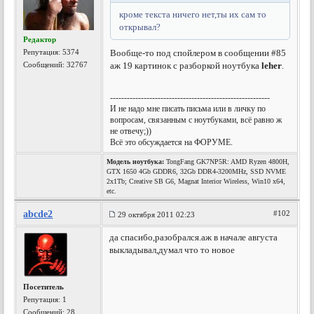
кроме текста ничего нет,ты их сам то
открывал?
Редактор
Репутация:
5374
Вообще-то под спойлером в сообщении #85
Сообщений: 32767
аж 19 картинок с разборкой ноутбука
leher
.
---------------------------------------------------------
И не надо мне писать письма или в личку по
вопросам, связанным с ноутбуками, всё равно ж
не отвечу;))
Всё это обсуждается на ФОРУМЕ.
Модель ноутбука:
TongFang GK7NP5R: AMD Ryzen 4800H,
GTX 1650 4Gb GDDR6, 32Gb DDR4-3200MHz, SSD NVME
2x1Tb; Creative SB G6, Magnat Interior Wireless, Win10 x64,
etc.
abcde2
#102
29 октября 2011 02:23
да спасибо,разобрался.аж в начале августа
выкладывал,думал что то новое
Посетитель
Репутация:
1
Сообщений: 28