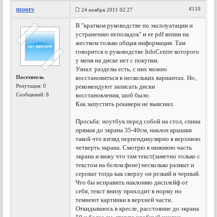
moors
#110
24 ноября 2011 02:27
В "кратком руководстве по эксплуатации и
устранению неполадок" и ее pdf копии на
жестком только общая информация. Там
говорится о руководстве InfoCentre которого
у меня на диске нет с покупки.
Узнал: разделы есть, с них можно
Посетитель
восстановиться в нескольких вариантах. Но,
Репутация:
0
рекомендуют записать диски
Сообщений: 8
восстановления, шоб было.
Как запустить рекавери не выяснил.
Просьба: ноутбук перед собой на стол, спина
прямая до экрана 35-40см, наклон крышки
такой что взгляд перпендикулярно в верхнюю
четверть экрана. Смотрю в нижнюю часть
экрана и вижу что там текст(заметно только с
текстом на белом фоне) несколько размыт и
сероват тогда как сверху он резкий и черный.
Что бы исправить наклоняю дисплейф от
себя, текст внизу приходит в норму но
темнеют картинки в верхней части.
Откидываюсь в кресле, расстояние до экрана