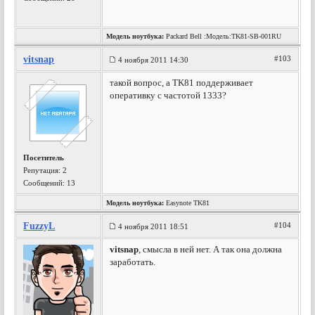
Модель ноутбука:
Packard Bell :Модель:TK81-SB-001RU
vitsnap
#103
4 ноября 2011 14:30
такой вопрос, а TK81 поддерживает
оперативку с частотой 1333?
Посетитель
Репутация:
2
Сообщений: 13
Модель ноутбука:
Easynote TK81
FuzzyL
#104
4 ноября 2011 18:51
vitsnap
, смысла в ней нет. А так она должна
заработать.