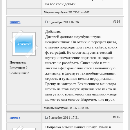
на все свои деньги.
Модель ноутбука:
PB TK-81-sb-987
moors
#114
3 декабря 2011 07:36
Добавлю:
Дисплей данного ноутбука штука
неоднозначная. Он отлично передает цвета,
отлично подходит для текста, сайтов, ярких
фотографий. Но стоит запустить темный
шутер и впечатление портится- на экране
Посетитель
ничего не разобрать. Синее небо и тень
Репутация:
0
листвы в фаркрае сливаются в непонятную
Сообщений: 8
желтизну, в фаллауте так вообще сплошная
серость и туманная пелена перед глазами.
Грешу на контраст. Без внешнего монитора
играть на этом ноуте мучение что как то не
кантуется с возможностями машинки - ведь
может то она многое. Впрочем, я не игрок.
Модель ноутбука:
PB TK-81-sb-987
moors
#115
5 декабря 2011 17:31
Поправка в выше написанному: Туман в