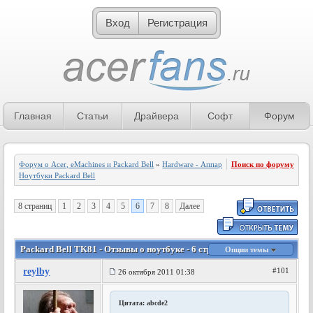
Вход
Регистрация
Главная
Статьи
Драйвера
Софт
Форум
Форум о Acer, eMachines и Packard Bell
»
Hardware - Аппаратное обеспечение
Поиск по форуму
»
Ноутбуки Packard Bell
8 страниц
1
2
3
4
5
6
7
8
Далее
Packard Bell TK81 - Отзывы о ноутбуке - 6 страница
Опции темы
reylby
#101
26 октября 2011 01:38
Цитата: abcde2