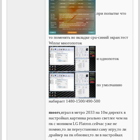
.при попытке что
то поменять во вкладке cpu-синий экран.тест
Winrar многопоток
и однопоток
по умолчанию
набирает 1480-1500/490-500
moors
,играл в метро 2033 на 10м директх в
настройках.картинка реально светлее чем на
пк с моником LG Flatron.сейчас уже не
помню,то ли переустановил саму игру,то ли
драйвер на пк обновил,то ли в настройках