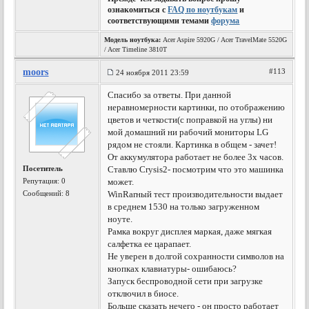
ознакомиться с
FAQ по ноутбукам
и
соответствующими темами
форума
Модель ноутбука:
Acer Aspire 5920G / Acer TravelMate 5520G
/ Acer Timeline 3810T
moors
#113
24 ноября 2011 23:59
Спасибо за ответы. При данной
неравномерности картинки, по отображению
цветов и четкости(с поправкой на углы) ни
мой домашний ни рабочий мониторы LG
рядом не стояли. Картинка в общем - зачет!
От аккумулятора работает не более 3х часов.
Посетитель
Ставлю Crysis2- посмотрим что это машинка
Репутация:
0
может.
Сообщений: 8
WinRarный тест производительности выдает
в среднем 1530 на только загруженном
ноуте.
Рамка вокруг дисплея маркая, даже мягкая
салфетка ее царапает.
Не уверен в долгой сохранности символов на
кнопках клавиатуры- ошибаюсь?
Запуск беспроводной сети при загрузке
отключил в биосе.
Больше сказать нечего - он просто работает