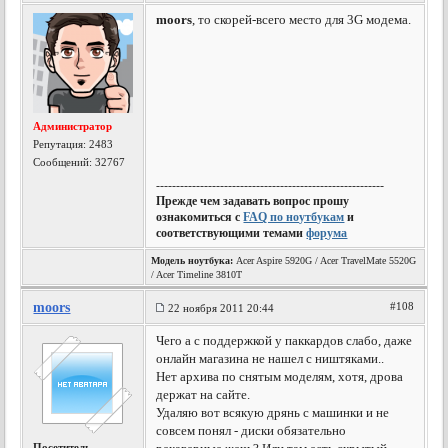
moors
, то скорей-всего место для 3G модема.
Администратор
Репутация:
2483
Сообщений: 32767
---------------------------------------------------------
Прежде чем задавать вопрос прошу
ознакомиться с
FAQ по ноутбукам
и
соответствующими темами
форума
Модель ноутбука:
Acer Aspire 5920G / Acer TravelMate 5520G
/ Acer Timeline 3810T
moors
#108
22 ноября 2011 20:44
Чего а с поддержкой у паккардов слабо, даже
онлайн магазина не нашел с ништяками..
Нет архива по снятым моделям, хотя, дрова
держат на сайте.
Удаляю вот всякую дрянь с машинки и не
совсем понял - диски обязательно
Посетитель