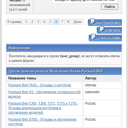
читают:
0
пользователей
(
) и 1 гостей
8 страниц
1
2
3
4
5
6
7
8
Далее
Информация
Посетители, находящиеся в группе
{user_group}
, не могут оставлять ответы
в данном форуме.
Другие темы из раздела Модели ноутбуков Packard Bell
Название темы
Автор
Packard Bell TK81 - Отзывы о ноутбуке
vitsnap
Packard Bell XS - Обсуждение особенностей
valerashi
модели
Packard Bell TJ65, TJ66, TJ71, TJ75 и TJ76 -
FuzzyL
Отзывы владельцев ноутбуков и
обсуждение моделей
Packard Bell DT85 - Отзывы и обсуждение
FuzzyL
ноутбука