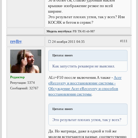
50 и более см, ставлю удобный наклон
крышки- изображение резкое по всей
ширине.
Это результат плохих углов, так у всех? Или
КОСЯК и бегом в сервис?
Модель ноутбука:
PB TK-81-sb-987
reylby
#111
24 ноября 2011 04:35
Цитата: moors
Как запустить рекавери не выяснил.
Редактор
ALt+F10 поссле включения.
А также -
Acer
Репутация:
5374
eRecovery и восстановление системы -
Сообщений: 32767
Обсуждение Acer eRecovery и способов
восстановления системы
.
Цитата: moors
Это результат плохих углов, так у всех?
Да. Но матрицы, даже в одной и той же
модели встречаются разные, соответственно