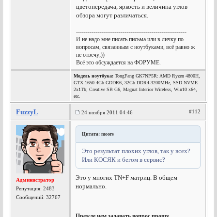
цветопередача, яркость и величина углов
обзора могут различаться.
---------------------------------------------------------
И не надо мне писать письма или в личку по
вопросам, связанным с ноутбуками, всё равно ж
не отвечу;))
Всё это обсуждается на ФОРУМЕ.
Модель ноутбука:
TongFang GK7NP5R: AMD Ryzen 4800H,
GTX 1650 4Gb GDDR6, 32Gb DDR4-3200MHz, SSD NVME
2x1Tb; Creative SB G6, Magnat Interior Wireless, Win10 x64,
etc.
FuzzyL
#112
24 ноября 2011 04:46
Цитата: moors
Это результат плохих углов, так у всех?
Или КОСЯК и бегом в сервис?
Это у многих TN+F матриц. В общем
Администратор
нормально.
Репутация:
2483
Сообщений: 32767
---------------------------------------------------------
Прежде чем задавать вопрос прошу