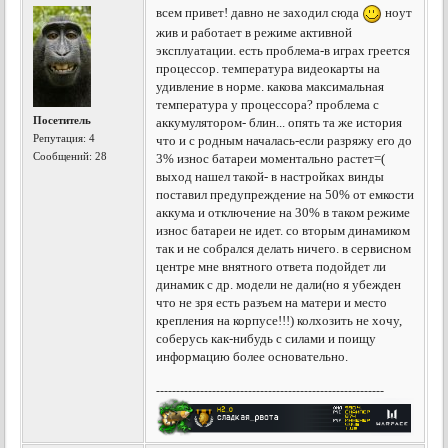
всем привет! давно не заходил сюда
ноут
жив и работает в режиме активной
эксплуатации. есть проблема-в играх греется
процессор. температура видеокарты на
удивление в норме. какова максимальная
температура у процессора? проблема с
Посетитель
аккумулятором- блин... опять та же история
Репутация:
4
что и с родным началась-если разряжу его до
Сообщений: 28
3% износ батареи моментально растет=(
выход нашел такой- в настройках винды
поставил предупреждение на 50% от емкости
аккума и отключение на 30% в таком режиме
износ батареи не идет. со вторым динамиком
так и не собрался делать ничего. в сервисном
центре мне внятного ответа подойдет ли
динамик с др. модели не дали(но я убежден
что не зря есть разъем на матери и место
крепления на корпусе!!!) колхозить не хочу,
соберусь как-нибудь с силами и поищу
информацию более основательно.
---------------------------------------------------------