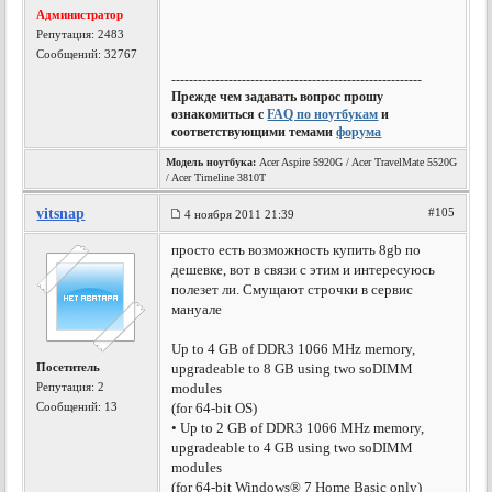
Администратор
Репутация:
2483
Сообщений: 32767
---------------------------------------------------------
Прежде чем задавать вопрос прошу
ознакомиться с
FAQ по ноутбукам
и
соответствующими темами
форума
Модель ноутбука:
Acer Aspire 5920G / Acer TravelMate 5520G
/ Acer Timeline 3810T
vitsnap
#105
4 ноября 2011 21:39
просто есть возможность купить 8gb по
дешевке, вот в связи с этим и интересуюсь
полезет ли. Смущают строчки в сервис
мануале
Up to 4 GB of DDR3 1066 MHz memory,
Посетитель
upgradeable to 8 GB using two soDIMM
Репутация:
2
modules
Сообщений: 13
(for 64-bit OS)
• Up to 2 GB of DDR3 1066 MHz memory,
upgradeable to 4 GB using two soDIMM
modules
(for 64-bit Windows® 7 Home Basic only)