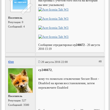
настройка с учетом того поста на который
вы мне указывали)
Посетитель
Репутация:
0
Сообщений: 4
Сообщение отредактировал
cy246672
- 20 августа
2016 15:19
tixo
#8
20 августа 2016 22:00
cy246672
,
кому-то помогало отключение Secure Boot -
Disabled на время восстановления, затем
переключите Enabled
Посетитель
Репутация:
527
Сообщений: 3580