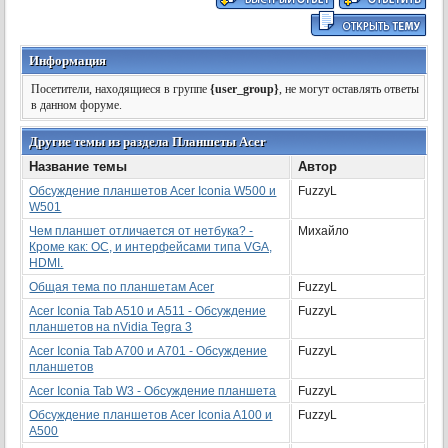
Информация
Посетители, находящиеся в группе
{user_group}
, не могут оставлять ответы
в данном форуме.
Другие темы из раздела Планшеты Acer
Название темы
Автор
Обсуждение планшетов Acer Iconia W500 и
FuzzyL
W501
Чем планшет отличается от нетбука? -
Михайло
Кроме как: ОС, и интерфейсами типа VGA,
HDMI.
Общая тема по планшетам Acer
FuzzyL
Acer Iconia Tab A510 и A511 - Обсуждение
FuzzyL
планшетов на nVidia Tegra 3
Acer Iconia Tab A700 и A701 - Обсуждение
FuzzyL
планшетов
Acer Iconia Tab W3 - Обсуждение планшета
FuzzyL
Обсуждение планшетов Acer Iconia A100 и
FuzzyL
A500