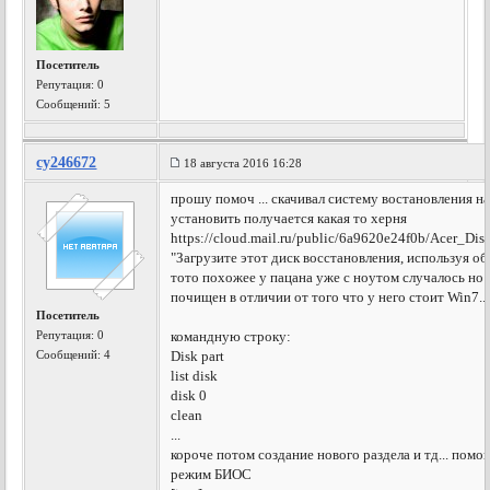
Посетитель
Репутация:
0
Сообщений: 5
cy246672
18 августа 2016 16:28
прошу помоч ... скачивал систему востановления 
установить получается какая то херня
https://cloud.mail.ru/public/6a9620e24f0b/Acer_Disk
"Загрузите этот диск восстановления, используя о
тото похожее у пацана уже с ноутом случалось но
почищен в отличии от того что у него стоит Win7..
Посетитель
Репутация:
0
командную строку:
Сообщений: 4
Disk part
list disk
disk 0
clean
...
короче потом создание нового раздела и тд... помо
режим БИОС