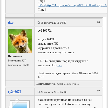
[img]
[IMG]http://i11.pixs.ru/storage/9/4/1/TfUwtUGjt6_
[/img]
tixo
#6
18 августа 2016 16:47
cy246672
,
вход в БИОС:
выключите ПК
удерживая Громкость +
нажмите клавишу Питания
Посетитель
Репутация:
527
в БИОС выберите порядок загрузки с
Сообщений: 3580
носителя USB
тут
Сообщение отредактировал
tixo
- 18 августа 2016
17:13
Модель ноутбука:
Aspire E1-531 Win 11
cy246672
#7
20 августа 2016 15:16
tixo
, в этих картинках показываю то как
настроен у меня BIOS (и кстати замечу