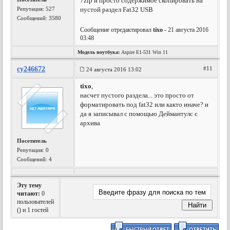
7zip и просто содержимое скопировать на
Репутация:
527
пустой раздел Fat32 USB
Сообщений: 3580
Сообщение отредактировал
tixo
- 21 августа 2016
03:48
Модель ноутбука:
Aspire E1-531 Win 11
cy246672
#11
24 августа 2016 13:02
tixo
,
насчет пустого раздела... это просто от
форматировать под fat32 или както иначе? и
да я записывал с помощью Деймантулс с
архива
Посетитель
Репутация:
0
Сообщений: 4
Эту тему
читают:
0
пользователей
(
) и 1 гостей