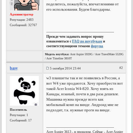
поделитесь, пожалуйста, впечатлениями от
его использования. Будем благодарны.
Администратор
Репутация:
2483
Сообщений: 32767
---------------------------------------------------------
Прежде чем задавать вопрос прошу
ознакомиться с
FAQ по ноутбукам
и
соответствующими темами
форума
Модель ноутбука:
Acer Aspire 5920G / Acer TravelMate 5520G
/ Acer Timeline 3810T
basy
#2
5 октября 2014 23:44
w3 планшеты так и не появились в России, а
вот W4 уже продаются. Хочу приобрести вот
такой Acer Iconia W4-820. Хочу взять из
Канады, юзаный, почти в два раза дешевле.
Машинка нужна прежде всего как
мобильный комп на винде. Андроид мне не
Посетитель
подходит, т.к. нужные проги на винде.
Репутация:
1
Сообщений: 17
---------------------------------------------------------
Acer Aspire 3613 - в прошлом. Сейчас - Acer Aspire