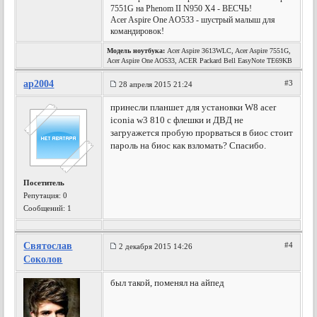
7551G на Phenom II N950 X4 - ВЕСЧЬ!
Acer Aspire One AO533 - шустрый малыш для
командировок!
Модель ноутбука:
Acer Aspire 3613WLC, Acer Aspire 7551G,
Acer Aspire One AO533, ACER Packard Bell EasyNote TE69KB
ap2004
#3
28 апреля 2015 21:24
принесли планшет для установки W8 acer
iconia w3 810 c флешки и ДВД не
загруажется пробую прорваться в биос стоит
пароль на биос как взломать? Спасибо.
Посетитель
Репутация:
0
Сообщений: 1
Святослав
#4
2 декабря 2015 14:26
Соколов
был такой, поменял на айпед