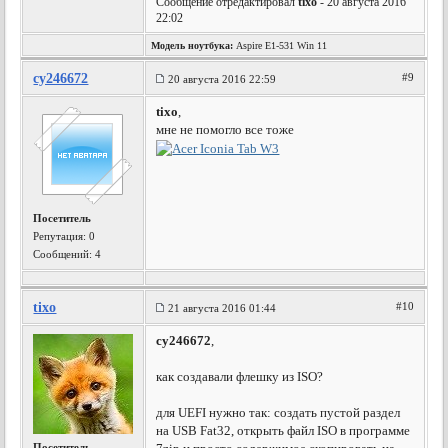
Сообщение отредактировал
tixo
- 20 августа 2016
22:02
Модель ноутбука:
Aspire E1-531 Win 11
cy246672
#9
20 августа 2016 22:59
tixo
,
мне не помогло все тоже
Посетитель
Репутация:
0
Сообщений: 4
tixo
#10
21 августа 2016 01:44
cy246672
,
как создавали флешку из ISO?
для UEFI нужно так: создать пустой раздел
на USB Fat32, открыть файл ISO в программе
Посетитель