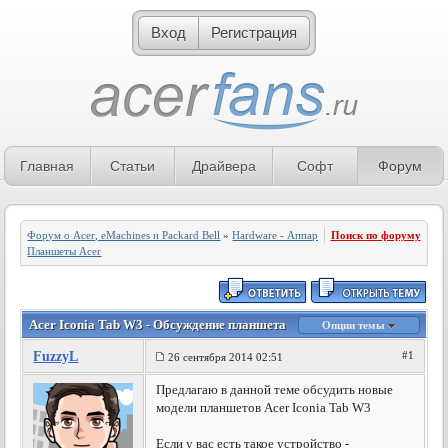
Вход
Регистрация
Главная
Статьи
Драйвера
Софт
Форум
Форум о Acer, eMachines и Packard Bell
»
Hardware - Аппаратное обеспечение
Поиск по форуму
»
Планшеты Acer
Acer Iconia Tab W3 - Обсуждение планшета
Опции темы
FuzzyL
#1
26 сентября 2014 02:51
Предлагаю в данной теме обсудить новые
модели планшетов Acer Iconia Tab W3
Если у вас есть такое устройство -