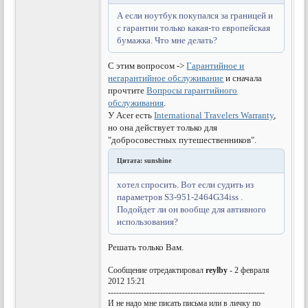
А если ноутбук покупался за границей и
с гарантии только какая-то европейская
бумажка. Что мне делать?
С этим вопросом ->
Гарантийное и
негарантийное обслуживание
и сначала
прочтите
Вопросы гарантийного
обслуживания
.
У Acer есть
International Travelers Warranty
,
но она действует только для
"добросовестных путешественников".
Цитата: sunshine
хотел спросить. Вот если судить из
параметров S3-951-2464G34iss .
Подойдет ли он вообще для автивного
использования?
Решать только Вам.
Сообщение отредактировал
reylby
- 2 февраля
2012 15:21
---------------------------------------------------------
И не надо мне писать письма или в личку по