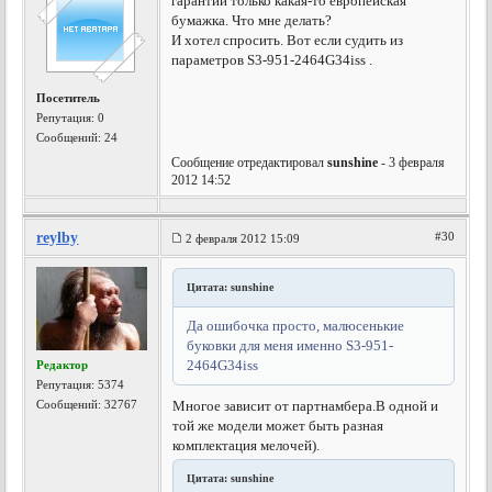
гарантии только какая-то европейская
бумажка. Что мне делать?
И хотел спросить. Вот если судить из
параметров S3-951-2464G34iss .
Посетитель
Репутация:
0
Сообщений: 24
Сообщение отредактировал
sunshine
- 3 февраля
2012 14:52
reylby
#30
2 февраля 2012 15:09
Цитата: sunshine
Да ошибочка просто, малюсенькие
буковки для меня именно S3-951-
2464G34iss
Редактор
Репутация:
5374
Сообщений: 32767
Многое зависит от партнамбера.В одной и
той же модели может быть разная
комплектация мелочей).
Цитата: sunshine