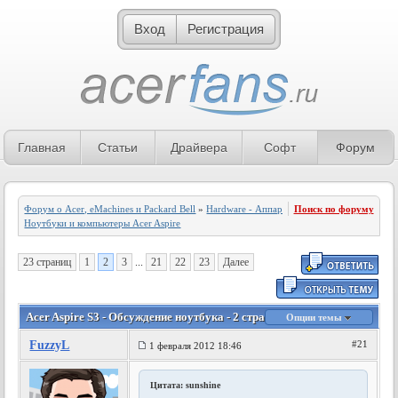
Вход
Регистрация
Главная
Статьи
Драйвера
Софт
Форум
Форум о Acer, eMachines и Packard Bell
»
Hardware - Аппаратное обеспечение
Поиск по форуму
»
Ноутбуки и компьютеры Acer Aspire
23 страниц
1
2
3
...
21
22
23
Далее
Acer Aspire S3 - Обсуждение ноутбука - 2 страница
Опции темы
FuzzyL
#21
1 февраля 2012 18:46
Цитата: sunshine