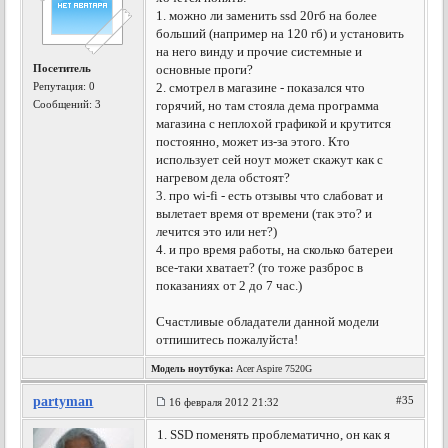
1. можно ли заменить ssd 20гб на более
больший (например на 120 гб) и установить
на него винду и прочие системные и
Посетитель
основные проги?
Репутация:
0
2. смотрел в магазине - показался что
Сообщений: 3
горячий, но там стояла дема программа
магазина с неплохой графикой и крутится
постоянно, может из-за этого. Кто
использует сей ноут может скажут как с
нагревом дела обстоят?
3. про wi-fi - есть отзывы что слабоват и
вылетает время от времени (так это? и
лечится это или нет?)
4. и про время работы, на сколько батереи
все-таки хватает? (то тоже разброс в
показаниях от 2 до 7 час.)
Счастливые обладатели данной модели
отпишитесь пожалуйста!
Модель ноутбука:
Acer Aspire 7520G
partyman
#35
16 февраля 2012 21:32
1. SSD поменять проблематично, он как я