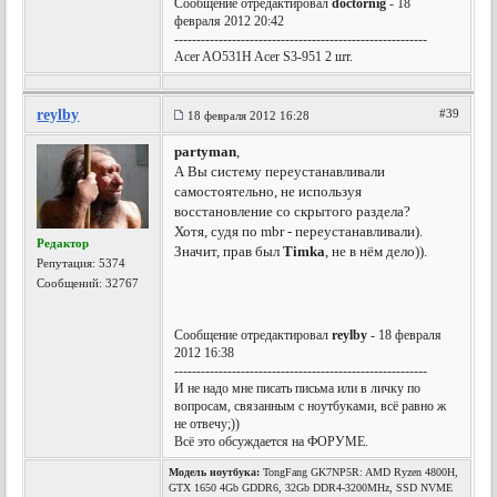
Сообщение отредактировал
doctornig
- 18
февраля 2012 20:42
---------------------------------------------------------
Acer AO531H Acer S3-951 2 шт.
reylby
#39
18 февраля 2012 16:28
partyman
,
А Вы систему переустанавливали
самостоятельно, не используя
восстановление со скрытого раздела?
Хотя, судя по mbr - переустанавливали).
Редактор
Значит, прав был
Timka
, не в нём дело)).
Репутация:
5374
Сообщений: 32767
Сообщение отредактировал
reylby
- 18 февраля
2012 16:38
---------------------------------------------------------
И не надо мне писать письма или в личку по
вопросам, связанным с ноутбуками, всё равно ж
не отвечу;))
Всё это обсуждается на ФОРУМЕ.
Модель ноутбука:
TongFang GK7NP5R: AMD Ryzen 4800H,
GTX 1650 4Gb GDDR6, 32Gb DDR4-3200MHz, SSD NVME