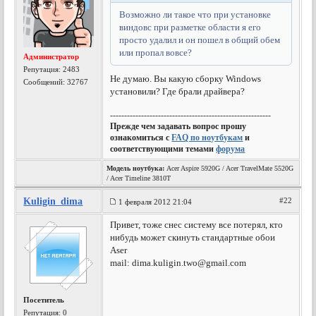
Возможно ли такое что при установке
виндовс при разметке области я его
просто удалил и он пошел в общий обем
или пропал вовсе?
Администратор
Репутация:
2483
Не думаю. Вы какую сборку Windows
Сообщений: 32767
установили? Где брали драйвера?
---------------------------------------------------------
Прежде чем задавать вопрос прошу
ознакомиться с
FAQ по ноутбукам
и
соответствующими темами
форума
Модель ноутбука:
Acer Aspire 5920G / Acer TravelMate 5520G
/ Acer Timeline 3810T
Kuligin_dima
#22
1 февраля 2012 21:04
Привет, тоже снес систему все потерял, кто
нибудь может скинуть стандартные обои
Aser
mail:
dima.kuligin.two@gmail.com
Посетитель
Репутация:
0