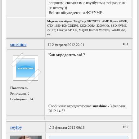
вопросам, связанным с ноутбуками, всё равно ж
не отвечу;))
Всё это обсуждается на ФОРУМЕ.
Модель ноутбука:
TongFang GK7NP5R: AMD Ryzen 4800H,
GTX 1650 4Gb GDDR6, 32Gb DDR4-3200MHz, SSD NVME
2x1Tb; Creative SB G6, Magnat Interior Wireless, Win10 x64,
etc.
sunshine
#31
2 февраля 2012 22:01
Как определить ssd ?
Посетитель
Репутация:
0
Сообщений: 24
Сообщение отредактировал
sunshine
- 3 февраля
2012 14:52
reylby
#32
3 февраля 2012 00:18