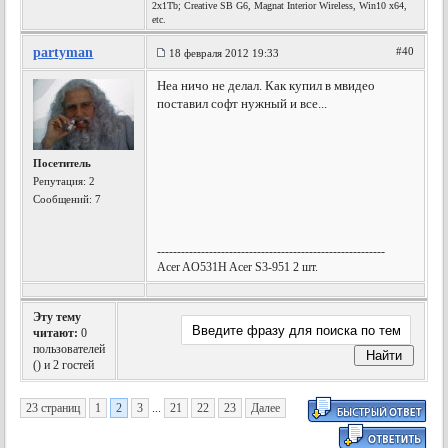
2x1Tb; Creative SB G6, Magnat Interior Wireless, Win10 x64,
etc.
partyman
#40
18 февраля 2012 19:33
Неа ничо не делал. Как купил в мвидео
поставил софт нужный и все...
Посетитель
Репутация:
2
Сообщений: 7
---------------------------------------------------------
Acer AO531H Acer S3-951 2 шт.
Эту тему
читают:
0
пользователей
(
) и 2 гостей
23 страниц
1
2
3
...
21
22
23
Далее