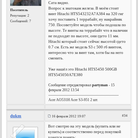
Сата видно.
Вопрос к знатокам железа. В моём стоит
Посетитель
винт Hitachi HTS543232A7A384 на 320 гиг
Репутация:
2
хочу поставить 1 террабайт, ну накрайняк
Сообщений: 7
750. Посоветуйте модель чтобы подошла по
высоте. Те винты на террабайт что в наличии
не подходят по высоте, они гдето 11 мм.
Hitachi который стоит сейчас высотой гдето
0.7 см. Есть же модель S3 с 500 гб винтом,
интересно что за винт там, хотя бы на него
сменить.
Уже нашёл это Hitachi HTS5450 500GB
HTS545050A7E380
Сообщение отредактировал
partyman
- 15
февраля 2012 13:54
---------------------------------------------------------
Acer AO531H Acer S3-951 2 шт.
dukm
#34
16 февраля 2012 19:07
Вот смотрю на эту модель (купить или не
купить) и соответственно перед покупкой
хочется понять: