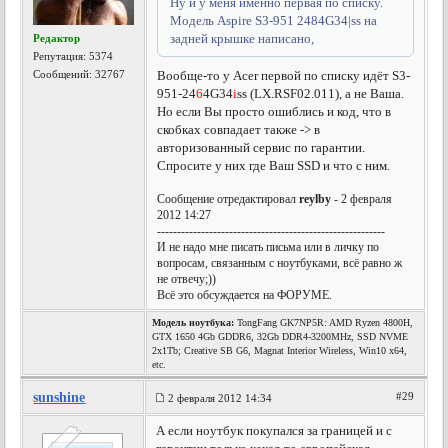
Ну и у меня именно первая по списку.
Модель Aspire S3-951 2484G34|ss на
задней крышке написано,
Редактор
Репутация:
5374
Сообщений: 32767
Вообще-то у Acer первой по списку идёт S3-
951-24
6
4G34
i
ss (LX.RSF02.011), а не Ваша.
Но если Вы просто ошиблись и код, что в
скобках совпадает также -> в
авторизованный сервис по гарантии.
Спросите у них где Ваш SSD и что с ним.
Сообщение отредактировал
reylby
- 2 февраля
2012 14:27
---------------------------------------------------------
И не надо мне писать письма или в личку по
вопросам, связанным с ноутбуками, всё равно ж
не отвечу;))
Всё это обсуждается на ФОРУМЕ.
Модель ноутбука:
TongFang GK7NP5R: AMD Ryzen 4800H,
GTX 1650 4Gb GDDR6, 32Gb DDR4-3200MHz, SSD NVME
2x1Tb; Creative SB G6, Magnat Interior Wireless, Win10 x64,
etc.
sunshine
#29
2 февраля 2012 14:34
А если ноутбук покупался за границей и с