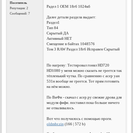
Посетитель
Радел 1 ОЕМ 18гб 1024кб
Репутация:
2
Сообщений: 7
Далее детали раздела выдает:
Раздел1
Тип 84
Скрытый ДА
Активный НЕТ
Смещение в байтах 1048576
Том 3 RAW Раздел 18гб Исправен Скрытый
По нагреву: Тестировал гонял HD720
HD1080 у меня можно сказать не греется так
тёпленький чутка. По сравнению с асер уан
531н вообще не греется. Тот прям готовить
на нём можно.
По ВиФи - скачал с асер.ру свежие дрова для
модуля фифи. поставил пока больше ничего
не отваливалось.
Вот что получилось с помощью проги.
oldmbr.zip
(166 | 572 b)