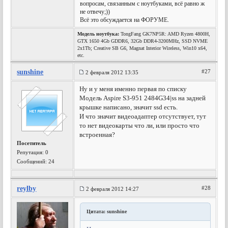
вопросам, связанным с ноутбуками, всё равно ж
не отвечу;))
Всё это обсуждается на ФОРУМЕ.
Модель ноутбука:
TongFang GK7NP5R: AMD Ryzen 4800H,
GTX 1650 4Gb GDDR6, 32Gb DDR4-3200MHz, SSD NVME
2x1Tb; Creative SB G6, Magnat Interior Wireless, Win10 x64,
etc.
sunshine
#27
2 февраля 2012 13:35
Ну и у меня именно первая по списку
Модель Aspire S3-951 2484G34|ss на задней
крышке написано, значит ssd есть.
И что значит видеоадаптер отсутствует, тут
то нет видеокарты что ли, или просто что
встроенная?
Посетитель
Репутация:
0
Сообщений: 24
reylby
#28
2 февраля 2012 14:27
Цитата: sunshine