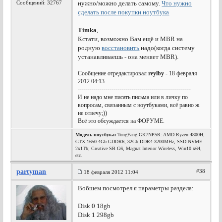
Сообщений: 32767
нужно/можно делать самому.
Что нужно
сделать после покупки ноутбука
Timka
,
Кстати, возможно Вам ещё и MBR на
родную
восстановить
надо(когда систему
устанавливаешь - она меняет MBR).
Сообщение отредактировал
reylby
- 18 февраля
2012 04:13
---------------------------------------------------------
И не надо мне писать письма или в личку по
вопросам, связанным с ноутбуками, всё равно ж
не отвечу;))
Всё это обсуждается на ФОРУМЕ.
Модель ноутбука:
TongFang GK7NP5R: AMD Ryzen 4800H,
GTX 1650 4Gb GDDR6, 32Gb DDR4-3200MHz, SSD NVME
2x1Tb; Creative SB G6, Magnat Interior Wireless, Win10 x64,
etc.
partyman
#38
18 февраля 2012 11:04
Вобшем посмотрел я параметры раздела:
Disk 0 18gb
Disk 1 298gb