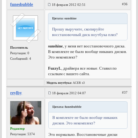
funesbubble
#36
18 февраля 2012 02:51
Цитата: sunshine
Прошу выручите, скопируйте
восстановочный диск ноутбука плиз?
sunshine
, у меня нет восстановочного диска.
Посетитель
В комплекте не было вообще никаких дисков.
Репутация:
0
Это некомплект?
Сообщений: 4
FuzzyL
, драйвера все новые. Ставил по
ссылкам с вашего сайта.
Модель ноутбука:
ACER s3
reylby
#37
18 февраля 2012 04:07
Цитата: funesbubble
В комплекте не было вообще никаких
дисков. Это некомплект?
Редактор
Репутация:
5374
Это нормально. Восстановочные диски