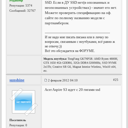
Редактор
SSD. Если в ДУ SSD нет(в опознанных и
Репутация:
5374
неопознанных устройствах) - значит его нет.
Сообщений: 32767
Можете проверить спецификацию на оф.
сайте по полному названию модели с
партнамбером.
---------------------------------------------------------
И не надо мне писать письма или в личку по
вопросам, связанным с ноутбуками, всё равно ж
не отвечу;))
Всё это обсуждается на ФОРУМЕ.
Модель ноутбука:
TongFang GK7NP5R: AMD Ryzen 4800H,
GTX 1650 4Gb GDDR6, 32Gb DDR4-3200MHz, SSD NVME
2x1Tb; Creative SB G6, Magnat Interior Wireless, Win10 x64,
etc.
sunshine
#25
2 февраля 2012 04:10
Acer Aspire S3 идет с 20 гигами ssd
Посетитель
Репутация:
0