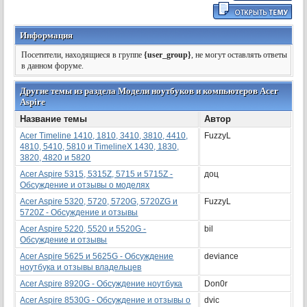
Информация
Посетители, находящиеся в группе
{user_group}
, не могут оставлять ответы
в данном форуме.
Другие темы из раздела Модели ноутбуков и компьютеров Acer
Aspire
Название темы
Автор
Acer Timeline 1410, 1810, 3410, 3810, 4410,
FuzzyL
4810, 5410, 5810 и TimelineX 1430, 1830,
3820, 4820 и 5820
Acer Aspire 5315, 5315Z, 5715 и 5715Z -
доц
Обсуждение и отзывы о моделях
Acer Aspire 5320, 5720, 5720G, 5720ZG и
FuzzyL
5720Z - Обсуждение и отзывы
Acer Aspire 5220, 5520 и 5520G -
bil
Обсуждение и отзывы
Acer Aspire 5625 и 5625G - Обсуждение
deviance
ноутбука и отзывы владельцев
Acer Aspire 8920G - Обсуждение ноутбука
Don0r
Acer Aspire 8530G - Обсуждение и отзывы о
dvic