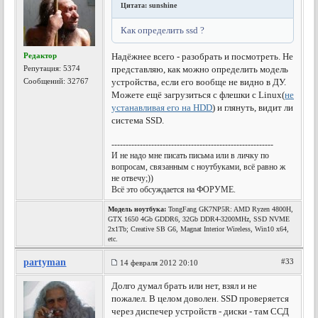
Цитата: sunshine
Как определить ssd ?
Редактор
Надёжнее всего - разобрать и посмотреть. Не
Репутация:
5374
представляю, как можно определить модель
Сообщений: 32767
устройства, если его вообще не видно в ДУ.
Можете ещё загрузиться с флешки с Linux(
не
устанавливая его на HDD
) и глянуть, видит ли
система SSD.
---------------------------------------------------------
И не надо мне писать письма или в личку по
вопросам, связанным с ноутбуками, всё равно ж
не отвечу;))
Всё это обсуждается на ФОРУМЕ.
Модель ноутбука:
TongFang GK7NP5R: AMD Ryzen 4800H,
GTX 1650 4Gb GDDR6, 32Gb DDR4-3200MHz, SSD NVME
2x1Tb; Creative SB G6, Magnat Interior Wireless, Win10 x64,
etc.
partyman
#33
14 февраля 2012 20:10
Долго думал брать или нет, взял и не
пожалел. В целом доволен. SSD проверяется
через диспечер устройств - диски - там ССД