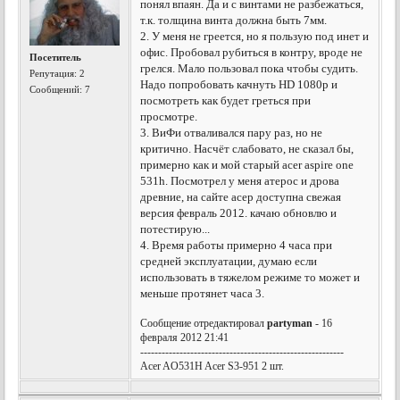
понял впаян. Да и с винтами не разбежаться,
т.к. толщина винта должна быть 7мм.
2. У меня не греется, но я пользую под инет и
офис. Пробовал рубиться в контру, вроде не
Посетитель
грелся. Мало пользовал пока чтобы судить.
Репутация:
2
Надо попробовать качнуть HD 1080p и
Сообщений: 7
посмотреть как будет греться при
просмотре.
3. ВиФи отваливался пару раз, но не
критично. Насчёт слабовато, не сказал бы,
примерно как и мой старый acer aspire one
531h. Посмотрел у меня атерос и дрова
древние, на сайте асер доступна свежая
версия февраль 2012. качаю обновлю и
потестирую...
4. Время работы примерно 4 часа при
средней эксплуатации, думаю если
использовать в тяжелом режиме то может и
меньше протянет часа 3.
Сообщение отредактировал
partyman
- 16
февраля 2012 21:41
---------------------------------------------------------
Acer AO531H Acer S3-951 2 шт.