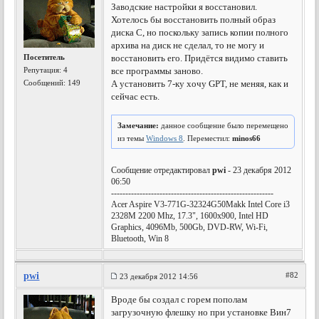
Заводские настройки я восстановил.
Хотелось бы восстановить полный образ
диска С, но поскольку запись копии полного
архива на диск не сделал, то не могу и
Посетитель
восстановить его. Придётся видимо ставить
Репутация:
4
все программы заново.
Сообщений: 149
А установить 7-ку хочу GPT, не меняя, как и
сейчас есть.
Замечание:
данное сообщение было перемещено
из темы
Windows 8
. Переместил:
minos66
Сообщение отредактировал
pwi
- 23 декабря 2012
06:50
---------------------------------------------------------
Acer Aspire V3-771G-32324G50Makk Intel Core i3
2328M 2200 Mhz, 17.3", 1600x900, Intel HD
Graphics, 4096Mb, 500Gb, DVD-RW, Wi-Fi,
Bluetooth, Win 8
pwi
#82
23 декабря 2012 14:56
Вроде бы создал с горем пополам
загрузочную флешку но при установке Вин7