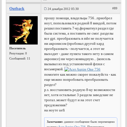
Outback
#89
24 декабря 2012 05:30
прошу помощи, владельцы 756...приобрел
ноут, попользовался родной 8 виндой, потом
решил поставить 7-ку,форматнул раздел где
была система, а поставить не смог. разделы
все gpt. преобразовать в mbr не получается
ни акронисом (пробовал другой хард
Посетитель
преобразовать - получается, а этот не
Репутация:
0
выходит - даже пункта такого нету в самом
Сообщений: 11
акронисе) ни через комнадную... (консоль
вызывал из под установочной флэхи с
восьмеркой.
помогите как можно скорее пожалуйста - как
еще можно попробовать преобразовать
раздел?
p.s. восcтановить родную 8-ку возможности
нет, хотя остальные 3 раздела заводские не
трогал..может будут и на этот счет
предложения?
на ноуте uefi
Замечание:
данное сообщение было перемещено
из темы
Acer Aspire One 756
. Переместил: