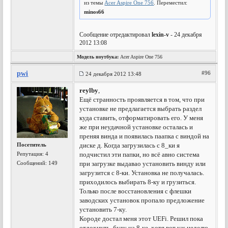
из темы
Acer Aspire One 756
. Переместил:
minos66
Сообщение отредактировал
lexin-v
- 24 декабря
2012 13:08
Модель ноутбука:
Acer Aspire One 756
pwi
#96
24 декабря 2012 13:48
reylby
,
Ещё странность проявляется в том, что при
установке не предлагается выбрать раздел
куда ставить, отформатировать его. У меня
же при неудачной установке осталась и
преняя винда и появилась паапка с виндой на
Посетитель
диске д. Когда загрузилась с 8_ки я
Репутация:
4
подчистил эти папки, но всё авно система
Сообщений: 149
при загрузке выдавао установить винду или
загрузится с 8-ки. Установка не получалась.
приходилось выбирать 8-ку и грузиться.
Только после восстановления с флешки
заводских установок пропало предложение
установить 7-ку.
Короде достал меня этот UEFi. Решил пока
отдохнуть, буду на 8-ке, хотя вот уж неделю