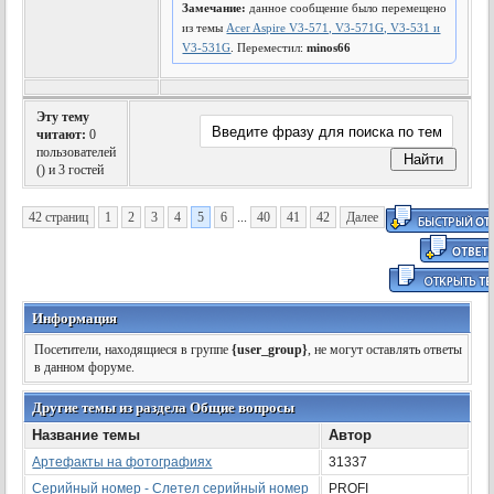
Замечание:
данное сообщение было перемещено
из темы
Acer Aspire V3-571, V3-571G, V3-531 и
V3-531G
. Переместил:
minos66
Эту тему
читают:
0
пользователей
(
) и 3 гостей
42 страниц
1
2
3
4
5
6
...
40
41
42
Далее
Информация
Посетители, находящиеся в группе
{user_group}
, не могут оставлять ответы
в данном форуме.
Другие темы из раздела Общие вопросы
Название темы
Автор
Артефакты на фотографиях
31337
Серийный номер - Слетел серийный номер
PROFI