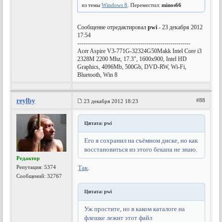
из темы
Windows 8
. Переместил:
minos66
Сообщение отредактировал
pwi
- 23 декабря 2012
17:54
---------------------------------------------------------
Acer Aspire V3-771G-32324G50Makk Intel Core i3
2328M 2200 Mhz, 17.3", 1600x900, Intel HD
Graphics, 4096Mb, 500Gb, DVD-RW, Wi-Fi,
Bluetooth, Win 8
reylby
#88
23 декабря 2012 18:23
Цитата: pwi
Его я сохранил на съёмном диске, но как
восстановиться из этого бекапа не знаю.
Редактор
Репутация:
5374
Так
.
Сообщений: 32767
Цитата: pwi
Уж простите, но в каком каталоге на
флешке лежит этот файл