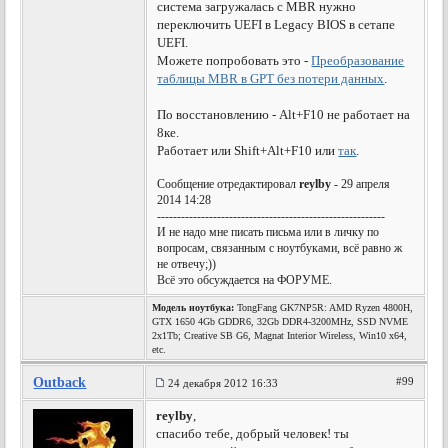
система загружалась с MBR нужно
переключить UEFI в Legacy BIOS в сетапе
UEFI.
Можете попробовать это -
Преобразование
таблицы MBR в GPT без потери данных
.
По восстановлению - Alt+F10 не работает на
8ке.
Работает или Shift+Alt+F10 или
так
.
Сообщение отредактировал
reylby
- 29 апреля
2014 14:28
---------------------------------------------------------
И не надо мне писать письма или в личку по
вопросам, связанным с ноутбуками, всё равно ж
не отвечу;))
Всё это обсуждается на ФОРУМЕ.
Модель ноутбука:
TongFang GK7NP5R: AMD Ryzen 4800H,
GTX 1650 4Gb GDDR6, 32Gb DDR4-3200MHz, SSD NVME
2x1Tb; Creative SB G6, Magnat Interior Wireless, Win10 x64,
etc.
Outback
#99
24 декабря 2012 16:33
reylby
,
спасибо тебе, добрый человек! ты