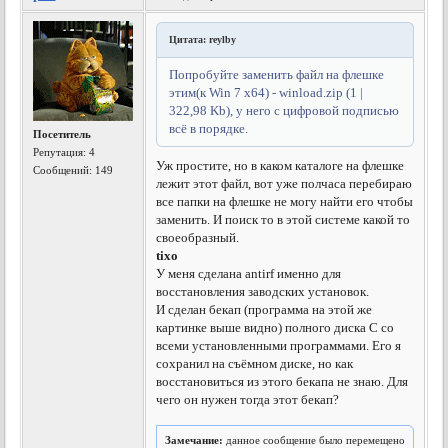
Цитата: reylby
Попробуйте заменить файл на флешке
этим(к Win 7 x64) - winload.zip (1 |
322,98 Kb), у него с цифровой подписью
всё в порядке.
Посетитель
Репутация:
4
Уж простите, но в каком каталоге на флешке
Сообщений: 149
лежит этот файл, вот уже полчаса перебираю
все папки на флешке не могу найти его чтобы
заменить. И поиск то в этой системе какой то
своеобразный.
tixo
У меня сделана antirf именно для
восстановления заводских установок.
И сделан бекап (программа на этой же
картинке выше видно) полного диска С со
всеми установленными программами. Его я
сохранил на съёмном диске, но как
восстановиться из этого бекапа не знаю. Для
чего он нужен тогда этот бекап?
Замечание:
данное сообщение было перемещено