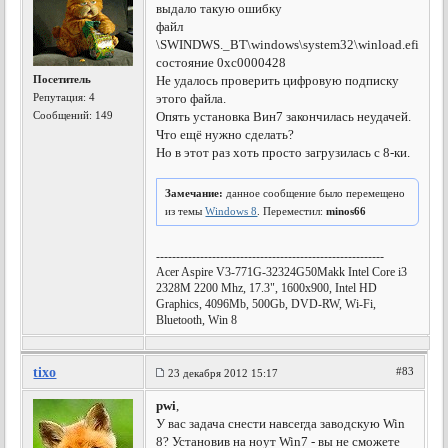
выдало такую ошибку
файл
\SWINDWS._BT\windows\system32\winload.efi
состояние 0хс0000428
Посетитель
Не удалось проверить цифровую подписку
Репутация:
4
этого файла.
Сообщений: 149
Опять установка Вин7 закончилась неудачей.
Что ещё нужно сделать?
Но в этот раз хоть просто загрузилась с 8-ки.
Замечание:
данное сообщение было перемещено
из темы
Windows 8
. Переместил:
minos66
---------------------------------------------------------
Acer Aspire V3-771G-32324G50Makk Intel Core i3
2328M 2200 Mhz, 17.3", 1600x900, Intel HD
Graphics, 4096Mb, 500Gb, DVD-RW, Wi-Fi,
Bluetooth, Win 8
tixo
#83
23 декабря 2012 15:17
pwi
,
У вас задача снести навсегда заводскую Win
8? Установив на ноут Win7 - вы не сможете