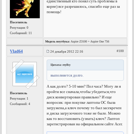
единственный кто понял суть проблемы в
корне) все разрешилось, спасибо еще раз за
помощь!
Посетитель
Репутация:
0
Сообщений: 11
Модель ноутбука:
Aspire Z3100 + Aspire One 756
Vlad64
#100
24 декабря 2012 22:16
Цитата: reylby
выполняется долго.
А как долго? 5-10 мин? Пол часа? Могу ли я
пройти все сначала,чтобы убедиться,что
Посетитель
диск конвертирован правильно? И еще
Репутация:
1
вопросик: при покупке лаптопа ОС была
Сообщений: 4
загружена,а ключ почему то был засекречен
и диска загрузочного тоже не было. Можно
как то восстановить (узнать) ключ? Лаптоп
зарегистрирован на официальном сайте Асеr.