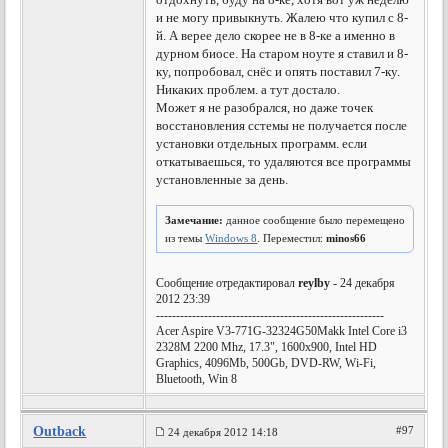
и не могу привыкнуть. Жалею что купил с 8-
й. А верее дело скорее не в 8-ке а именно в
дурном биосе. На старом ноуте я ставил и 8-
ку, попробовал, снёс и опять поставил 7-ку.
Никаких проблем. а тут достало.
Может я не разобрался, но даже точек
восстановления сстемы не получается после
установки отдельных программ. если
откатываешься, то удаляются все программы
установленные за день.
Замечание:
данное сообщение было перемещено
из темы
Windows 8
. Переместил:
minos66
Сообщение отредактировал
reylby
- 24 декабря
2012 23:39
---------------------------------------------------------
Acer Aspire V3-771G-32324G50Makk Intel Core i3
2328M 2200 Mhz, 17.3", 1600x900, Intel HD
Graphics, 4096Mb, 500Gb, DVD-RW, Wi-Fi,
Bluetooth, Win 8
Outback
#97
24 декабря 2012 14:18