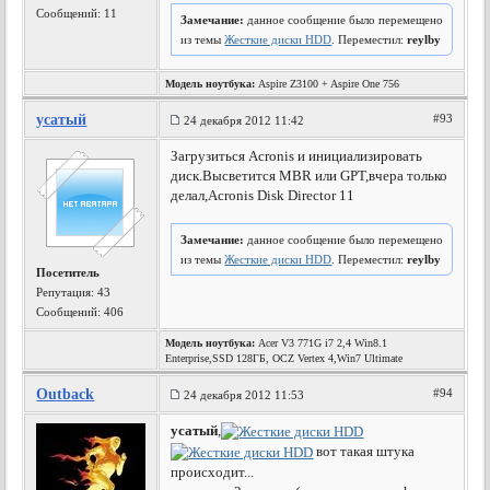
Сообщений: 11
Замечание:
данное сообщение было перемещено
из темы
Жесткие диски HDD
. Переместил:
reylby
Модель ноутбука:
Aspire Z3100 + Aspire One 756
усатый
#93
24 декабря 2012 11:42
Загрузиться Acronis и инициализировать
диск.Высветится MBR или GPT,вчера только
делал,Acronis Disk Director 11
Замечание:
данное сообщение было перемещено
из темы
Жесткие диски HDD
. Переместил:
reylby
Посетитель
Репутация:
43
Сообщений: 406
Модель ноутбука:
Acer V3 771G i7 2,4 Win8.1
Enterprise,SSD 128ГБ, OCZ Vertex 4,Win7 Ultimate
Outback
#94
24 декабря 2012 11:53
усатый
,
вот такая штука
происходит...