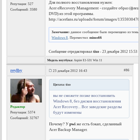
Для полного восстановления нужен:
Репутация:
527
Acer eRecovery Management - создайте образ (флеш
Сообщений: 3580
DVD) из этой программы.
http://acerfans.ru/uploads/forum/images/1355930470
Замечание:
данное сообщение было перемещено из темы
Windows 8
. Переместил:
minos66
Сообщение отредактировал
tixo
- 23 декабря 2012 15:53
Модель ноутбука:
Aspire E1-531 Win 11
reylby
#86
23 декабря 2012 16:43
Цитата: tixo
вы не сможете позже восстановить
Windows 8, без дисков восстановления
Acer Recovery... Все заводские разделы
Редактор
будут изменены
Репутация:
5374
Сообщений: 32767
Почему? У
pwi
же есть бэкап, сделанный
Acer Backup Manager.