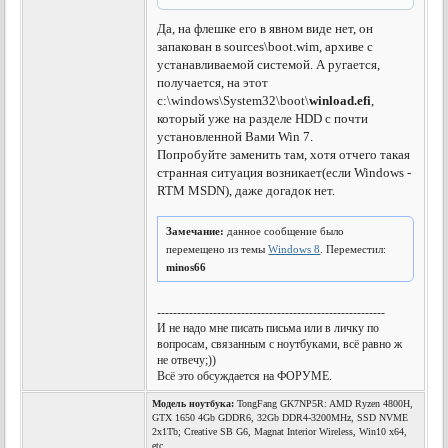
Да, на флешке его в явном виде нет, он
запакован в sources\boot.wim, архиве с
устанавливаемой системой.
А ругается,
получается, на этот
c:\windows\System32\boot\
winload.efi
,
который уже на разделе HDD с почти
установленной Вами Win 7.
Попробуйте заменить там, хотя отчего такая
странная ситуация возникает(если Windows -
RTM MSDN), даже догадок нет.
Замечание:
данное сообщение было
перемещено из темы
Windows 8
. Переместил:
minos66
---------------------------------------------------------
И не надо мне писать письма или в личку по
вопросам, связанным с ноутбуками, всё равно ж
не отвечу;))
Всё это обсуждается на ФОРУМЕ.
Модель ноутбука:
TongFang GK7NP5R: AMD Ryzen 4800H,
GTX 1650 4Gb GDDR6, 32Gb DDR4-3200MHz, SSD NVME
2x1Tb; Creative SB G6, Magnat Interior Wireless, Win10 x64,
etc.