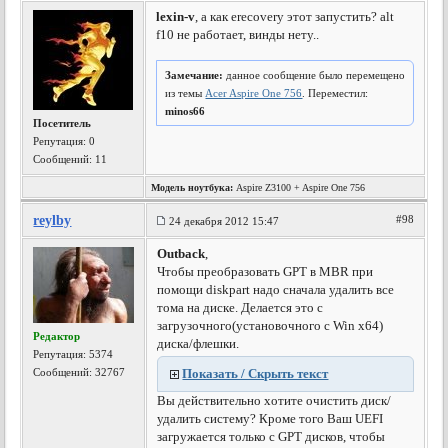
lexin-v
, а как erecovery этот запустить? alt
f10 не работает, винды нету..
Замечание:
данное сообщение было перемещено
из темы
Acer Aspire One 756
. Переместил:
minos66
Посетитель
Репутация:
0
Сообщений: 11
Модель ноутбука:
Aspire Z3100 + Aspire One 756
reylby
#98
24 декабря 2012 15:47
Outback
,
Чтобы преобразовать GPT в MBR при
помощи diskpart надо сначала удалить все
тома на диске. Делается это с
загрузочного(установочного с Win x64)
Редактор
диска/флешки.
Репутация:
5374
Сообщений: 32767
Показать / Скрыть текст
Вы действительно хотите очистить диск/
удалить систему? Кроме того Ваш UEFI
загружается только с GPT дисков, чтобы