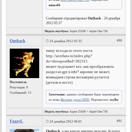
minos66
Сообщение отредактировал
Outback
- 24 декабря
2012 05:37
Модель ноутбука:
Aspire Z3100 + Aspire One 756
Outback
#90
24 декабря 2012 05:35
пишу исходя из этого поста
http://acerfans.ru/index.php?
do=showpost&id=302311
может подскажет кто, как преобразовать
раздел из gpt в mbr? акронис не может,
комнадная строка восьмерки ругается
Посетитель
(детали в посте)
Репутация:
0
Сообщений: 11
Замечание:
данное сообщение было перемещено
из темы
Жесткие диски HDD
. Переместил:
reylby
Модель ноутбука:
Aspire Z3100 + Aspire One 756
FuzzyL
#91
24 декабря 2012 06:01
Outback
, а вы какую именно версию Acronis