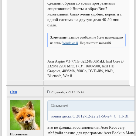
сделаны образы со всеми программами
лицензионной Висты и образ Вин7
нелегальной. было очень удобно, перейти с
одной системы на другую дело 40-50 мин.
было.
Замечание:
данное сообщение было перемещено
из темы
Windows 8
. Переместил:
minos66
---------------------------------------------------------
Acer Aspire V3-771G-32324G50Makk Intel Core i3
2328M 2200 Mhz, 17.3", 1600x900, Intel HD
Graphics, 4096Mb, 500Gb, DVD-RW, Wi-Fi,
Bluetooth, Win 8
tixo
23 декабря 2012 15:47
Цитата: pwi
копия диска С 2012-12-22 21-56-24_C_1.NBF
это не флешка восстановления Acer Recovery.
.nbf файл архива для программы Acer Backup Mana
Посетитель