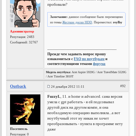
пробовали?
Замечание:
данное сообщение было перемещено
из темы
Жесткие диски HDD
. Переместил:
reylby
Администратор
Репутация:
2483
Сообщений: 32767
---------------------------------------------------------
Прежде чем задавать вопрос прошу
ознакомиться с
FAQ по ноутбукам
и
соответствующими темами
форума
Модель ноутбука:
Acer Aspire 5920G / Acer TravelMate 5520G
/ Acer Timeline 3810T
Outback
#92
24 декабря 2012 11:11
FuzzyL
, 11. и home и advanced. сама версия
умела с gpt работать - я ей подсовывал
другой диск на другом компе, и она
необходимую операцию выполняла...а вот
ноутбучный этот ну никак не хочет
преобразовывать - пункта в программе нету
Посетитель
даже
Репутация:
0