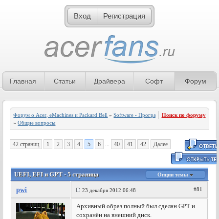
Вход
Регистрация
Главная
Статьи
Драйвера
Софт
Форум
Форум о Acer, eMachines и Packard Bell
»
Software - Программное обеспечение
Поиск по форуму
»
Общие вопросы
42 страниц
1
2
3
4
5
6
...
40
41
42
Далее
UEFI, EFI и GPT - 5 страница
Опции темы
pwi
#81
23 декабря 2012 06:48
Архивный образ полный был сделан GPT и
сохранён на внешний диск.