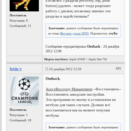
а если все 3 раздела (recovery, esp, push
button) удалить - может тогда разрешит
работу с диском, поскольку именно эти
Посетитель
разделы и задействованы?
Репутация:
0
Сообщений: 11
Замечание:
данное сообщение было перемещено
из темы
Жесткие диски HDD
. Переместил:
reylby
Сообщение отредактировал
Outback
- 24 декабря
2012 12:08
Модель ноутбука:
Aspire Z3100 + Aspire One 756
lexin-v
#95
24 декабря 2012 12:59
Outback
,
Acer eRecovery Management
--Восстановить--
Восстановить заводские настройки.
Эта программа по моему и установлена на
нетбуке для таких случаев. Должно всё
Посетитель
восстановиться как на момент покупки
Репутация:
1
нетбука.
Сообщений: 18
Замечание:
данное сообщение было перемещено