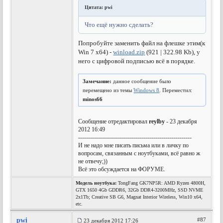
Цитата: pwi
Что ещё нужно сделать?
Попробуйте заменить файл на флешке этим(к
Win 7 x64) -
winload.zip
(921 | 322.98 Kb), у
него с цифровой подписью всё в порядке.
Замечание:
данное сообщение было
перемещено из темы
Windows 8
. Переместил:
minos66
Сообщение отредактировал
reylby
- 23 декабря
2012 16:49
---------------------------------------------------------
И не надо мне писать письма или в личку по
вопросам, связанным с ноутбуками, всё равно ж
не отвечу;))
Всё это обсуждается на ФОРУМЕ.
Модель ноутбука:
TongFang GK7NP5R: AMD Ryzen 4800H,
GTX 1650 4Gb GDDR6, 32Gb DDR4-3200MHz, SSD NVME
2x1Tb; Creative SB G6, Magnat Interior Wireless, Win10 x64,
etc.
pwi
#87
23 декабря 2012 17:26