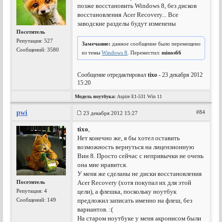
позже восстановить Windows 8, без дисков
восстановления Acer Recovery... Все
заводские разделы будут изменены
Посетитель
Репутация:
527
Замечание:
данное сообщение было перемещено
Сообщений: 3580
из темы
Windows 8
. Переместил:
minos66
Сообщение отредактировал
tixo
- 23 декабря 2012
15:20
Модель ноутбука:
Aspire E1-531 Win 11
pwi
#84
23 декабря 2012 15:27
tixo
,
Нет конечно же, я бы хотел оставить
возможность вернуться на лицензионную
Вин 8. Просто сейчас с непривычки не очень
она мне нравится.
У меня же сделаны не диски восстановления
Посетитель
Acer Recovery (хотя покупал их для этой
Репутация:
4
цели), а флешка, поскольку ноутбук
Сообщений: 149
предложил записать именно на флеш, без
вариантов. :(
На старом ноутбуке у меня акронисом были