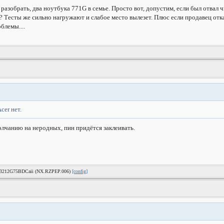
сё разобрать, два ноутбука 771G в семье. Просто вот, допустим, если был отва
? Тесты же сильно нагружают и слабое место вылезет. Плюс если продавец отк
блемы....
cer нет.
олчанию на неродных, пин придётся заклеивать.
-53212G75BDCaii (NX.RZPEP.006)
[config]