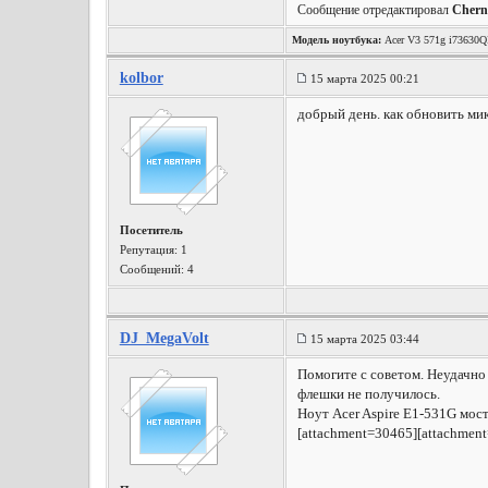
Сообщение отредактировал
Chern
Модель ноутбука:
Acer V3 571g i73630
kolbor
15 марта 2025 00:21
добрый день. как обновить ми
Посетитель
Репутация:
1
Сообщений: 4
DJ_MegaVolt
15 марта 2025 03:44
Помогите с советом. Неудачно 
флешки не получилось.
Ноут Acer Aspire E1-531G мос
[attachment=30465][attachmen