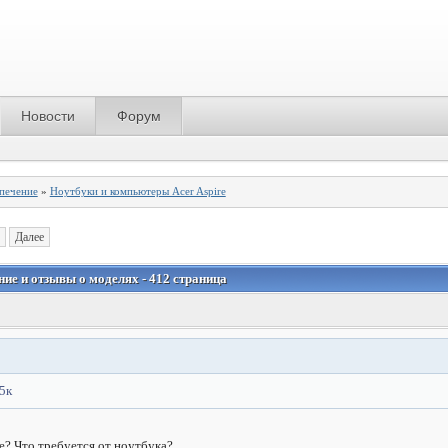
Новости
Форум
спечение
»
Ноутбуки и компьютеры Acer Aspire
Далее
ние и отзывы о моделях - 412 страница
5к
е? Что требуется от ноутбука?