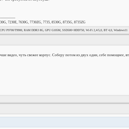
--------------
30G, 7230E, 7630G, 7730ZG, 7735, 8530G, 8735G, 8735ZG
, CPU P9700/T9900, RAM DDR3 8G, GPU G105M, SSD500+HDD750, Wi-Fi 2,4/5,0, BT 4,0, Windows11
учше видео, чуть свежее корпус. Соберу потом из двух один, себе помощнее, в