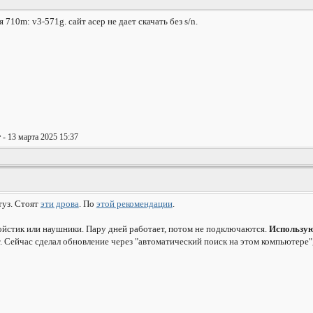
710m: v3-571g. сайт асер не дает скачать без s/n.
r
- 13 марта 2025 15:37
туз. Стоят
эти дрова
. По
этой рекомендации
.
стик или наушники. Пару дней работает, потом не подключаются.
Использую
 Сейчас сделал обновление через "автоматический поиск на этом компьютере", 