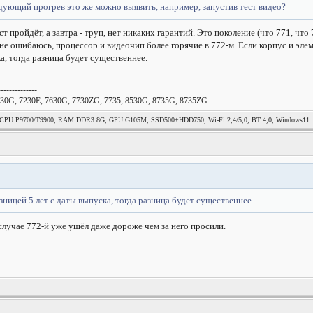
едующий прогрев это же можно выявить, например, запустив тест видео?
ст пройдёт, а завтра - труп, нет никаких гарантий. Это поколение (что 771, ч
не ошибаюсь, процессор и видеочип более горячие в 772-м. Если корпус и элеме
ка, тогда разница будет существеннее.
--------------
30G, 7230E, 7630G, 7730ZG, 7735, 8530G, 8735G, 8735ZG
, CPU P9700/T9900, RAM DDR3 8G, GPU G105M, SSD500+HDD750, Wi-Fi 2,4/5,0, BT 4,0, Windows11
азницей 5 лет с даты выпуска, тогда разница будет существеннее.
случае 772-й уже ушёл даже дороже чем за него просили.