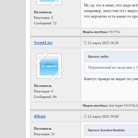
Не, ну это я знаю, что надо в
например, запустив тест видео
Посетитель
что вероятно есть какие-то про
Репутация:
3
Сообщений: 72
Модель ноутбука:
V3-771G
SweetLow
12 марта 2025 18:28
Цитата: reylby
Ограничений по моделям у A
Блютус правда не видит по ум
Посетитель
Репутация:
4
Сообщений: 84
Модель ноутбука:
Acer Aspire V3-571G
djbass
12 марта 2025 19:06
Посетитель
Цитата: Kryukov.Rostislav
Репутация:
51