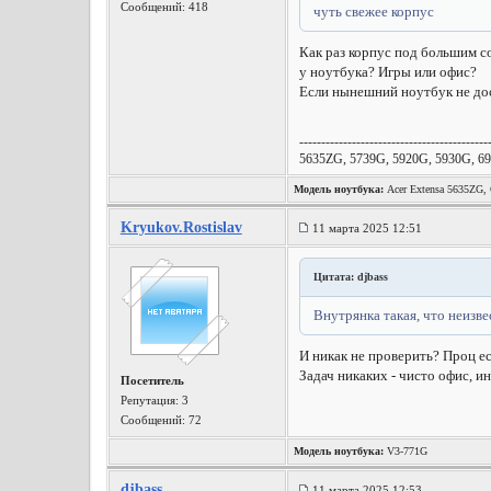
Сообщений: 418
чуть свежее корпус
Как раз корпус под большим со
у ноутбука? Игры или офис?
Если нынешний ноутбук не дос
-------------------------------------------
5635ZG, 5739G, 5920G, 5930G, 69
Модель ноутбука:
Acer Extensa 5635ZG
Kryukov.Rostislav
11 марта 2025 12:51
Цитата: djbass
Внутрянка такая, что неизве
И никак не проверить? Проц ес
Задач никаких - чисто офис, и
Посетитель
Репутация:
3
Сообщений: 72
Модель ноутбука:
V3-771G
djbass
11 марта 2025 12:53