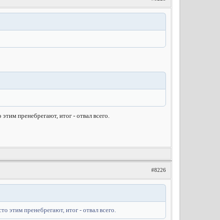
этим пренебрегают, итог - отвал всего.
#8226
о этим пренебрегают, итог - отвал всего.