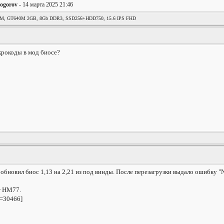
ogorov
- 14 марта 2025 21:46
QM, GT640M 2GB, 8Gb DDR3, SSD256+HDD750, 15.6 IPS FHD
крокоды в мод биосе?
обновил биос 1,13 на 2,21 из под винды. После перезагрузки выдало ошибку "No
т HM77.
t=30466]