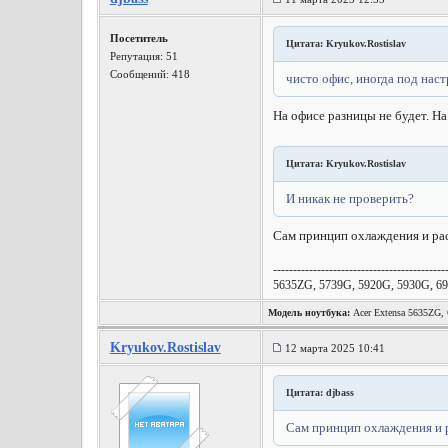
Посетитель
Цитата: Kryukov.Rostislav
Репутация:
51
Сообщений: 418
чисто офис, иногда под нас
На офисе разницы не будет. На
Цитата: Kryukov.Rostislav
И никак не проверить?
Сам принцип охлаждения и расп
-------------------------------------------
5635ZG, 5739G, 5920G, 5930G, 69
Модель ноутбука:
Acer Extensa 5635ZG
Kryukov.Rostislav
12 марта 2025 10:41
Цитата: djbass
Сам принцип охлаждения и ра