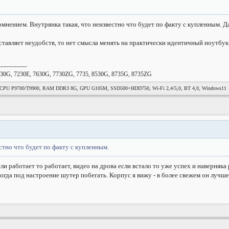
мнением. Внутрянка такая, что неизвестно что будет по факту с купленным. Да
тавляет неудобств, то нет смысла менять на практически идентичный ноутбук.
--------------
30G, 7230E, 7630G, 7730ZG, 7735, 8530G, 8735G, 8735ZG
, CPU P9700/T9900, RAM DDR3 8G, GPU G105M, SSD500+HDD750, Wi-Fi 2,4/5,0, BT 4,0, Windows11
стно что будет по факту с купленным.
ли работает то работает, видео на дрова если встало то уже успех и наверняка
ногда под настроение шутер побегать. Корпус я вижу - в более свежем он лучше.