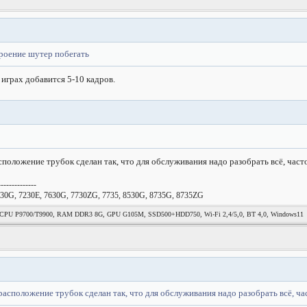
троение шутер побегать
 играх добавится 5-10 кадров.
оложение трубок сделан так, что для обслуживания надо разобрать всё, часто 
--------------
30G, 7230E, 7630G, 7730ZG, 7735, 8530G, 8735G, 8735ZG
, CPU P9700/T9900, RAM DDR3 8G, GPU G105M, SSD500+HDD750, Wi-Fi 2,4/5,0, BT 4,0, Windows11
сположение трубок сделан так, что для обслуживания надо разобрать всё, част