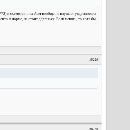
то 772) и схемотехника Acer вообще не внушает уверенности
нты в норме, не стоит дёргаться. Если менять, то хотя бы
#8229
#8230