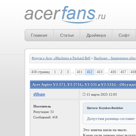
Главная
Статьи
Драйвера
Софт
Форум о Acer, eMachines и Packard Bell
»
Hardware - Аппаратное обе
418 страниц
1
2
3
...
411
412
413
...
416
417
418
Acer Aspire V3-571, V3-571G, V3-531 и V3-531G - Обсужде
djbass
11 марта 2025 12:03
Посетитель
Цитата: Kryukov.Rostislav
Репутация:
51
Сообщений: 418
Допустим разница составит 
Это замена шила на мыло.
Какие цели замены преследует