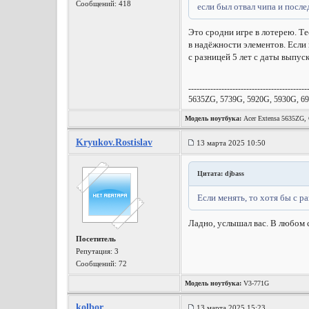
Сообщений: 418
если был отвал чипа и посл
Это сродни игре в лотерею. Те
в надёжности элементов. Если 
с разницей 5 лет с даты выпус
-------------------------------------------
5635ZG, 5739G, 5920G, 5930G, 69
Модель ноутбука:
Acer Extensa 5635ZG
Kryukov.Rostislav
13 марта 2025 10:50
Цитата: djbass
Если менять, то хотя бы с р
Ладно, услышал вас. В любом 
Посетитель
Репутация:
3
Сообщений: 72
Модель ноутбука:
V3-771G
kolbor
13 марта 2025 15:23